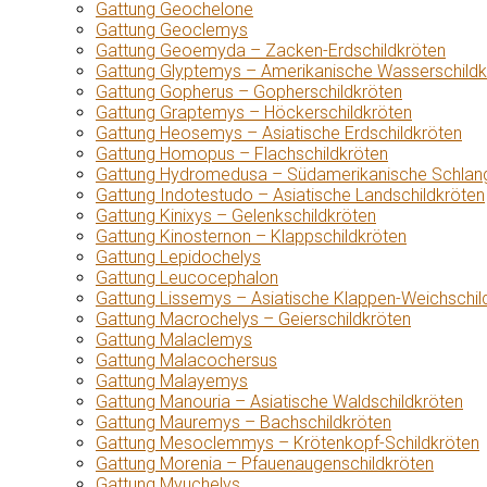
Gattung Geochelone
Gattung Geoclemys
Gattung Geoemyda – Zacken-Erdschildkröten
Gattung Glyptemys – Amerikanische Wasserschildk
Gattung Gopherus – Gopherschildkröten
Gattung Graptemys – Höckerschildkröten
Gattung Heosemys – Asiatische Erdschildkröten
Gattung Homopus – Flachschildkröten
Gattung Hydromedusa – Südamerikanische Schlang
Gattung Indotestudo – Asiatische Landschildkröten
Gattung Kinixys – Gelenkschildkröten
Gattung Kinosternon – Klappschildkröten
Gattung Lepidochelys
Gattung Leucocephalon
Gattung Lissemys – Asiatische Klappen-Weichschil
Gattung Macrochelys – Geierschildkröten
Gattung Malaclemys
Gattung Malacochersus
Gattung Malayemys
Gattung Manouria – Asiatische Waldschildkröten
Gattung Mauremys – Bachschildkröten
Gattung Mesoclemmys – Krötenkopf-Schildkröten
Gattung Morenia – Pfauenaugenschildkröten
Gattung Myuchelys