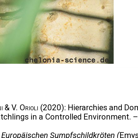
i & V. Orioli
(2020): Hierarchies and Do
atchlings in a Controlled Environment. 
 Europäischen Sumpfschildkröten (
Emys 