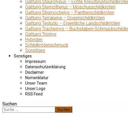
Gattung Staurotypus – Echte Kreuzbrustschildkröte
Gattung Sternotherus – Moschusschildkröten
Gattung Stigmochelys – Pantherschildkröten
Gattung Terrapene – Dosenschildkröten
Gattung Testudo – Eigentliche Landschildkröten
Gattung Trachemys – Buchstaben-Schmuckschildk
Gattung Trionyx
Hybriden
Schildkrötenschmuck
Sonstiges
Sonstiges
Impressum
Datenschutzerklärung
Disclaimer
Nomenklatur
Unser Team
Unser Logo
RSS Feed
Suchen
Suchen