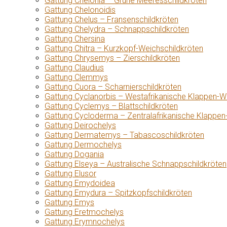
Gattung Chelonia – Grüne Meeresschildkröten
Gattung Chelonoidis
Gattung Chelus – Fransenschildkröten
Gattung Chelydra – Schnappschildkröten
Gattung Chersina
Gattung Chitra – Kurzkopf-Weichschildkröten
Gattung Chrysemys – Zierschildkröten
Gattung Claudius
Gattung Clemmys
Gattung Cuora – Scharnierschildkröten
Gattung Cyclanorbis – Westafrikanische Klappen-W
Gattung Cyclemys – Blattschildkröten
Gattung Cycloderma – Zentralafrikanische Klappen
Gattung Deirochelys
Gattung Dermatemys – Tabascoschildkröten
Gattung Dermochelys
Gattung Dogania
Gattung Elseya – Australische Schnappschildkröten
Gattung Elusor
Gattung Emydoidea
Gattung Emydura – Spitzkopfschildkröten
Gattung Emys
Gattung Eretmochelys
Gattung Erymnochelys