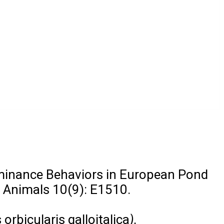
minance Behaviors in European Pond
– Animals 10(9): E1510.
orbicularis galloitalica
).