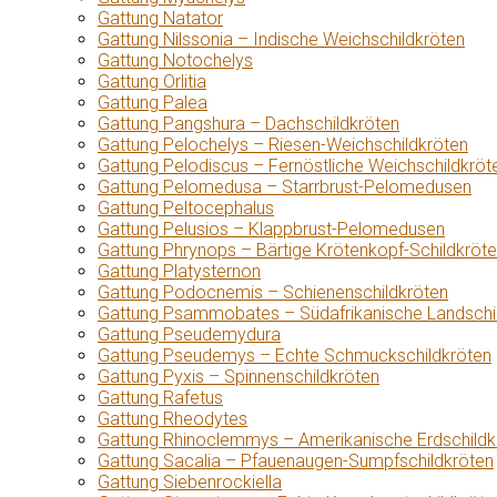
Gattung Natator
Gattung Nilssonia – Indische Weichschildkröten
Gattung Notochelys
Gattung Orlitia
Gattung Palea
Gattung Pangshura – Dachschildkröten
Gattung Pelochelys – Riesen-Weichschildkröten
Gattung Pelodiscus – Fernöstliche Weichschildkröt
Gattung Pelomedusa – Starrbrust-Pelomedusen
Gattung Peltocephalus
Gattung Pelusios – Klappbrust-Pelomedusen
Gattung Phrynops – Bärtige Krötenkopf-Schildkröt
Gattung Platysternon
Gattung Podocnemis – Schienenschildkröten
Gattung Psammobates – Südafrikanische Landschi
Gattung Pseudemydura
Gattung Pseudemys – Echte Schmuckschildkröten
Gattung Pyxis – Spinnenschildkröten
Gattung Rafetus
Gattung Rheodytes
Gattung Rhinoclemmys – Amerikanische Erdschildk
Gattung Sacalia – Pfauenaugen-Sumpfschildkröten
Gattung Siebenrockiella