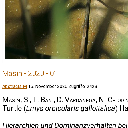
Masin - 2020 - 01
Abstracts M
16. November 2020
Zugriffe: 2428
Masin, S., L. Bani, D. Vardanega, N. Chiodin
Turtle (
Emys orbicularis galloitalica
) H
Hierarchien und Dominanzverhalten bei