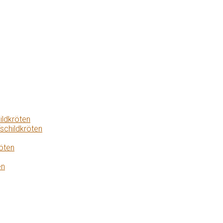
ildkröten
schildkröten
öten
en