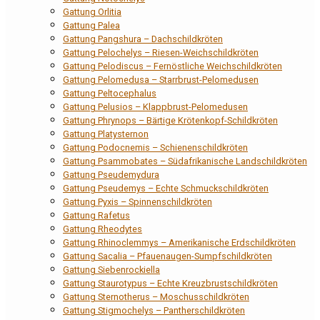
Gattung Orlitia
Gattung Palea
Gattung Pangshura – Dachschildkröten
Gattung Pelochelys – Riesen-Weichschildkröten
Gattung Pelodiscus – Fernöstliche Weichschildkröten
Gattung Pelomedusa – Starrbrust-Pelomedusen
Gattung Peltocephalus
Gattung Pelusios – Klappbrust-Pelomedusen
Gattung Phrynops – Bärtige Krötenkopf-Schildkröten
Gattung Platysternon
Gattung Podocnemis – Schienenschildkröten
Gattung Psammobates – Südafrikanische Landschildkröten
Gattung Pseudemydura
Gattung Pseudemys – Echte Schmuckschildkröten
Gattung Pyxis – Spinnenschildkröten
Gattung Rafetus
Gattung Rheodytes
Gattung Rhinoclemmys – Amerikanische Erdschildkröten
Gattung Sacalia – Pfauenaugen-Sumpfschildkröten
Gattung Siebenrockiella
Gattung Staurotypus – Echte Kreuzbrustschildkröten
Gattung Sternotherus – Moschusschildkröten
Gattung Stigmochelys – Pantherschildkröten