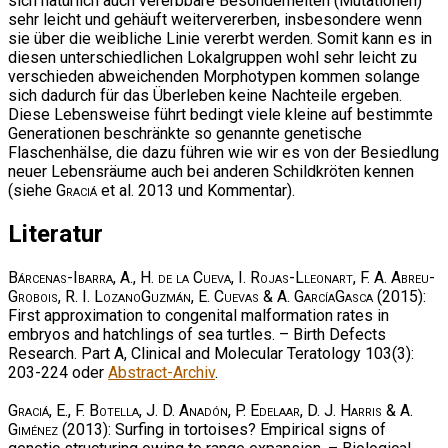
sich natürlich auch vererbbare Besonderheiten (Mutationen)
sehr leicht und gehäuft weitervererben, insbesondere wenn
sie über die weibliche Linie vererbt werden. Somit kann es in
diesen unterschiedlichen Lokalgruppen wohl sehr leicht zu
verschieden abweichenden Morphotypen kommen solange
sich dadurch für das Überleben keine Nachteile ergeben.
Diese Lebensweise führt bedingt viele kleine auf bestimmte
Generationen beschränkte so genannte genetische
Flaschenhälse, die dazu führen wie wir es von der Besiedlung
neuer Lebensräume auch bei anderen Schildkröten kennen
(siehe
Graciá
et al. 2013 und Kommentar).
Literatur
Bárcenas-Ibarra, A., H. de la Cueva, I. Rojas-Lleonart, F. A. Abreu-
Grobois, R. I. LozanoGuzmán, E. Cuevas & A. GarcíaGasca
(2015):
First approximation to congenital malformation rates in
embryos and hatchlings of sea turtles. – Birth Defects
Research. Part A, Clinical and Molecular Teratology 103(3):
203-224 oder
Abstract-Archiv
.
Graciá, E., F. Botella, J. D. Anadón, P. Edelaar, D. J. Harris & A.
Giménez
(2013): Surfing in tortoises? Empirical signs of