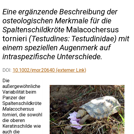
Eine ergänzende Beschreibung der
osteologischen Merkmale für die
Spaltenschildkröte
Malacochersus
tornieri
(Testudines: Testudinidae) mit
einem speziellen Augenmerk auf
intraspezifische Unterschiede.
DOI:
10.1002/jmor.20640 (externer Link)
Die
außergewöhnliche
Variabilität beim
Panzer der
Spaltenschildkröte
Malacochersus
tornieri
, die sowohl
die oberen
Keratinschilde wie
auch die