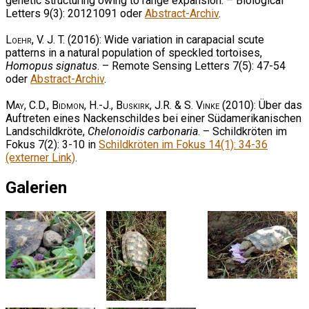
genetic structuring owing to range expansion. – Biological
Letters 9(3): 20121091 oder
Abstract-Archiv
.
Loehr, V. J. T.
(2016): Wide variation in carapacial scute
patterns in a natural population of speckled tortoises,
Homopus signatus
. – Remote Sensing Letters 7(5): 47-54
oder
Abstract-Archiv
.
May, C.D., Bidmon, H.-J., Buskirk, J.R. & S. Vinke
(2010): Über das
Auftreten eines Nackenschildes bei einer Südamerikanischen
Landschildkröte,
Chelonoidis carbonaria
. – Schildkröten im
Fokus 7(2): 3-10 in
Schildkröten im Fokus 14(1): 34-36
(externer Link)
.
Galerien