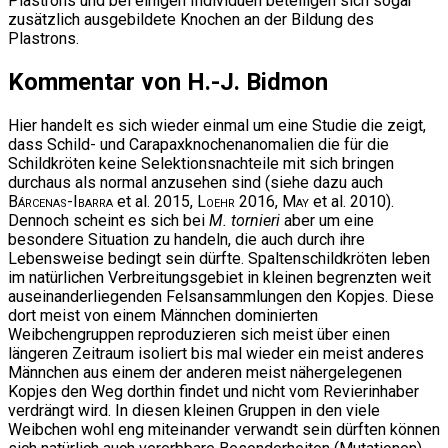
Plastrons und bei einigen Individuen beteiligen sich sogar
zusätzlich ausgebildete Knochen an der Bildung des
Plastrons.
Kommentar von H.-J. Bidmon
Hier handelt es sich wieder einmal um eine Studie die zeigt,
dass Schild- und Carapaxknochenanomalien die für die
Schildkröten keine Selektionsnachteile mit sich bringen
durchaus als normal anzusehen sind (siehe dazu auch
Bárcenas-Ibarra
et al. 2015,
Loehr
2016,
May
et al. 2010).
Dennoch scheint es sich bei
M. tornieri
aber um eine
besondere Situation zu handeln, die auch durch ihre
Lebensweise bedingt sein dürfte. Spaltenschildkröten leben
im natürlichen Verbreitungsgebiet in kleinen begrenzten weit
auseinanderliegenden Felsansammlungen den Kopjes. Diese
dort meist von einem Männchen dominierten
Weibchengruppen reproduzieren sich meist über einen
längeren Zeitraum isoliert bis mal wieder ein meist anderes
Männchen aus einem der anderen meist nähergelegenen
Kopjes den Weg dorthin findet und nicht vom Revierinhaber
verdrängt wird. In diesen kleinen Gruppen in den viele
Weibchen wohl eng miteinander verwandt sein dürften können