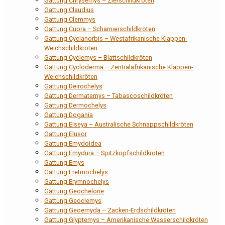
Gattung Chrysemys – Zierschildkröten
Gattung Claudius
Gattung Clemmys
Gattung Cuora – Scharnierschildkröten
Gattung Cyclanorbis – Westafrikanische Klappen-
Weichschildkröten
Gattung Cyclemys – Blattschildkröten
Gattung Cycloderma – Zentralafrikanische Klappen-
Weichschildkröten
Gattung Deirochelys
Gattung Dermatemys – Tabascoschildkröten
Gattung Dermochelys
Gattung Dogania
Gattung Elseya – Australische Schnappschildkröten
Gattung Elusor
Gattung Emydoidea
Gattung Emydura – Spitzkopfschildkröten
Gattung Emys
Gattung Eretmochelys
Gattung Erymnochelys
Gattung Geochelone
Gattung Geoclemys
Gattung Geoemyda – Zacken-Erdschildkröten
Gattung Glyptemys – Amerikanische Wasserschildkröten