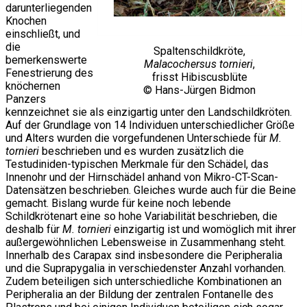
darunterliegenden
Knochen
einschließt, und
die
Spaltenschildkröte,
bemerkenswerte
Malacochersus tornieri
,
Fenestrierung des
frisst Hibiscusblüte
knöchernen
© Hans-Jürgen Bidmon
Panzers
kennzeichnet sie als einzigartig unter den Landschildkröten.
Auf der Grundlage von 14 Individuen unterschiedlicher Größe
und Alters wurden die vorgefundenen Unterschiede für
M.
tornieri
beschrieben und es wurden zusätzlich die
Testudiniden-typischen Merkmale für den Schädel, das
Innenohr und der Hirnschädel anhand von Mikro-CT-Scan-
Datensätzen beschrieben. Gleiches wurde auch für die Beine
gemacht. Bislang wurde für keine noch lebende
Schildkrötenart eine so hohe Variabilität beschrieben, die
deshalb für
M. tornieri
einzigartig ist und womöglich mit ihrer
außergewöhnlichen Lebensweise in Zusammenhang steht.
Innerhalb des Carapax sind insbesondere die Peripheralia
und die Suprapygalia in verschiedenster Anzahl vorhanden.
Zudem beteiligen sich unterschiedliche Kombinationen an
Peripheralia an der Bildung der zentralen Fontanelle des