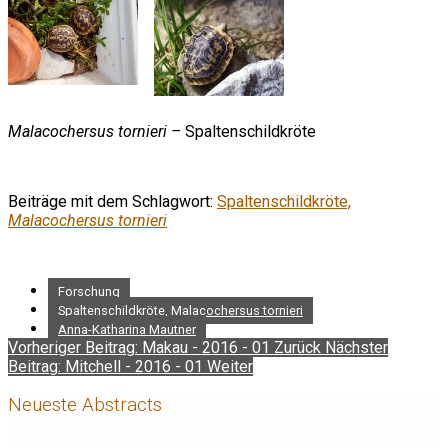
Malacochersus tornieri –
Spaltenschildkröte
Beiträge mit dem Schlagwort:
Spaltenschildkröte,
Malacochersus tornieri
Forschung
Spaltenschildkröte, Malacochersus tornieri
Anna-Katharina Mautner
Vorheriger Beitrag: Makau - 2016 - 01
Zurück
Nächster
Beitrag: Mitchell - 2016 - 01
Weiter
Neueste Abstracts