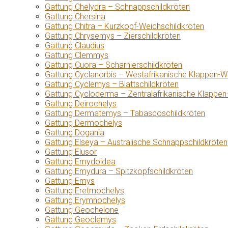
Gattung Chelydra – Schnappschildkröten
Gattung Chersina
Gattung Chitra – Kurzkopf-Weichschildkröten
Gattung Chrysemys – Zierschildkröten
Gattung Claudius
Gattung Clemmys
Gattung Cuora – Scharnierschildkröten
Gattung Cyclanorbis – Westafrikanische Klappen-W
Gattung Cyclemys – Blattschildkröten
Gattung Cycloderma – Zentralafrikanische Klappen
Gattung Deirochelys
Gattung Dermatemys – Tabascoschildkröten
Gattung Dermochelys
Gattung Dogania
Gattung Elseya – Australische Schnappschildkröten
Gattung Elusor
Gattung Emydoidea
Gattung Emydura – Spitzkopfschildkröten
Gattung Emys
Gattung Eretmochelys
Gattung Erymnochelys
Gattung Geochelone
Gattung Geoclemys