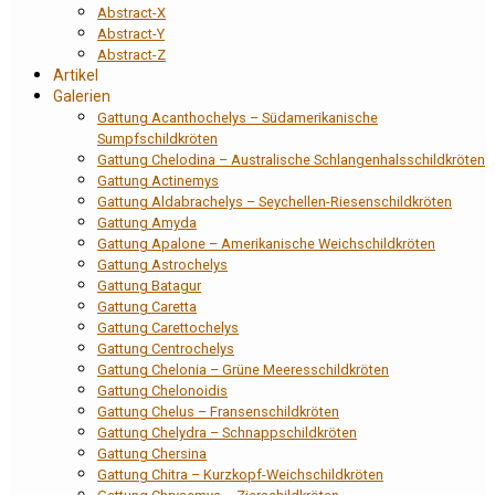
Abstract-X
Abstract-Y
Abstract-Z
Artikel
Galerien
Gattung Acanthochelys – Südamerikanische
Sumpfschildkröten
Gattung Chelodina – Australische Schlangenhalsschildkröten
Gattung Actinemys
Gattung Aldabrachelys – Seychellen-Riesenschildkröten
Gattung Amyda
Gattung Apalone – Amerikanische Weichschildkröten
Gattung Astrochelys
Gattung Batagur
Gattung Caretta
Gattung Carettochelys
Gattung Centrochelys
Gattung Chelonia – Grüne Meeresschildkröten
Gattung Chelonoidis
Gattung Chelus – Fransenschildkröten
Gattung Chelydra – Schnappschildkröten
Gattung Chersina
Gattung Chitra – Kurzkopf-Weichschildkröten