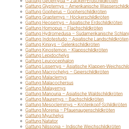
Gattung Geoemyda – Zacken-Erdschildkröten
Gattung Glyptemys – Amerikanische Wasserschildk
Gattung Gopherus – Gopherschildkröten
Gattung Graptemys – Höckerschildkröten
Gattung Heosemys – Asiatische Erdschildkröten
Gattung Homopus – Flachschildkröten
Gattung Hydromedusa – Südamerikanische Schlang
Gattung Indotestudo – Asiatische Landschildkröten
Gattung Kinixys – Gelenkschildkröten
Gattung Kinosternon – Klappschildkröten
Gattung Lepidochelys
Gattung Leucocephalon
Gattung Lissemys – Asiatische Klappen-Weichschil
Gattung Macrochelys – Geierschildkröten
Gattung Malaclemys
Gattung Malacochersus
Gattung Malayemys
Gattung Manouria – Asiatische Waldschildkröten
Gattung Mauremys – Bachschildkröten
Gattung Mesoclemmys – Krötenkopf-Schildkröten
Gattung Morenia – Pfauenaugenschildkröten
Gattung Myuchelys
Gattung Natator
Gattung Nilssonia – Indische Weichschildkröten