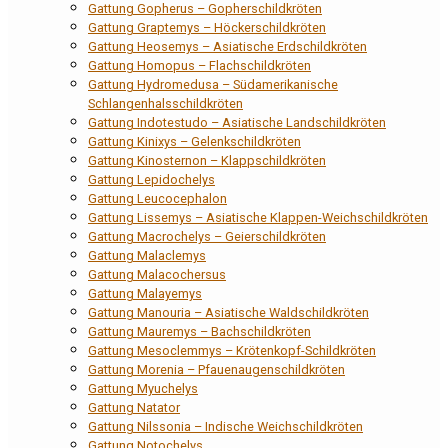
Gattung Gopherus – Gopherschildkröten
Gattung Graptemys – Höckerschildkröten
Gattung Heosemys – Asiatische Erdschildkröten
Gattung Homopus – Flachschildkröten
Gattung Hydromedusa – Südamerikanische
Schlangenhalsschildkröten
Gattung Indotestudo – Asiatische Landschildkröten
Gattung Kinixys – Gelenkschildkröten
Gattung Kinosternon – Klappschildkröten
Gattung Lepidochelys
Gattung Leucocephalon
Gattung Lissemys – Asiatische Klappen-Weichschildkröten
Gattung Macrochelys – Geierschildkröten
Gattung Malaclemys
Gattung Malacochersus
Gattung Malayemys
Gattung Manouria – Asiatische Waldschildkröten
Gattung Mauremys – Bachschildkröten
Gattung Mesoclemmys – Krötenkopf-Schildkröten
Gattung Morenia – Pfauenaugenschildkröten
Gattung Myuchelys
Gattung Natator
Gattung Nilssonia – Indische Weichschildkröten
Gattung Notochelys