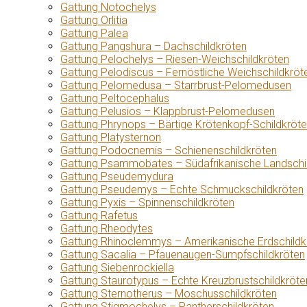
Gattung Notochelys
Gattung Orlitia
Gattung Palea
Gattung Pangshura – Dachschildkröten
Gattung Pelochelys – Riesen-Weichschildkröten
Gattung Pelodiscus – Fernöstliche Weichschildkröt
Gattung Pelomedusa – Starrbrust-Pelomedusen
Gattung Peltocephalus
Gattung Pelusios – Klappbrust-Pelomedusen
Gattung Phrynops – Bärtige Krötenkopf-Schildkröt
Gattung Platysternon
Gattung Podocnemis – Schienenschildkröten
Gattung Psammobates – Südafrikanische Landschi
Gattung Pseudemydura
Gattung Pseudemys – Echte Schmuckschildkröten
Gattung Pyxis – Spinnenschildkröten
Gattung Rafetus
Gattung Rheodytes
Gattung Rhinoclemmys – Amerikanische Erdschildk
Gattung Sacalia – Pfauenaugen-Sumpfschildkröten
Gattung Siebenrockiella
Gattung Staurotypus – Echte Kreuzbrustschildkröte
Gattung Sternotherus – Moschusschildkröten
Gattung Stigmochelys – Pantherschildkröten