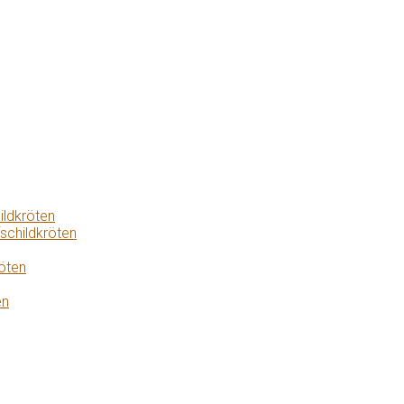
ildkröten
schildkröten
öten
en