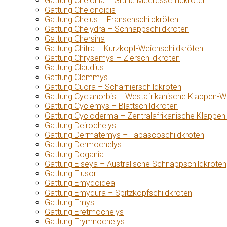
Gattung Chelonia – Grüne Meeresschildkröten
Gattung Chelonoidis
Gattung Chelus – Fransenschildkröten
Gattung Chelydra – Schnappschildkröten
Gattung Chersina
Gattung Chitra – Kurzkopf-Weichschildkröten
Gattung Chrysemys – Zierschildkröten
Gattung Claudius
Gattung Clemmys
Gattung Cuora – Scharnierschildkröten
Gattung Cyclanorbis – Westafrikanische Klappen-W
Gattung Cyclemys – Blattschildkröten
Gattung Cycloderma – Zentralafrikanische Klappen
Gattung Deirochelys
Gattung Dermatemys – Tabascoschildkröten
Gattung Dermochelys
Gattung Dogania
Gattung Elseya – Australische Schnappschildkröten
Gattung Elusor
Gattung Emydoidea
Gattung Emydura – Spitzkopfschildkröten
Gattung Emys
Gattung Eretmochelys
Gattung Erymnochelys