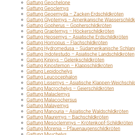
Gattung Geochelone
Gattung Geoclemys
Gattung Geoemyda – Zacken-Erdschildkröten
Gattung Glyptemys – Amerikanische Wasserschildk
Gattung Gopherus – Gopherschildkröten
Gattung Graptemys – Höckerschildkröten
Gattung Heosemys – Asiatische Erdschildkröten
Gattung Homopus – Flachschildkröten
Gattung Hydromedusa – Südamerikanische Schlang
Gattung Indotestudo – Asiatische Landschildkröten
Gattung Kinixys – Gelenkschildkröten
Gattung Kinosternon – Klappschildkröten
Gattung Lepidochelys
Gattung Leucocephalon
Gattung Lissemys – Asiatische Klappen-Weichschil
Gattung Macrochelys – Geierschildkröten
Gattung Malaclemys
Gattung Malacochersus
Gattung Malayemys
Gattung Manouria – Asiatische Waldschildkröten
Gattung Mauremys – Bachschildkröten
Gattung Mesoclemmys – Krötenkopf-Schildkröten
Gattung Morenia – Pfauenaugenschildkröten
Gattung Myuchelys