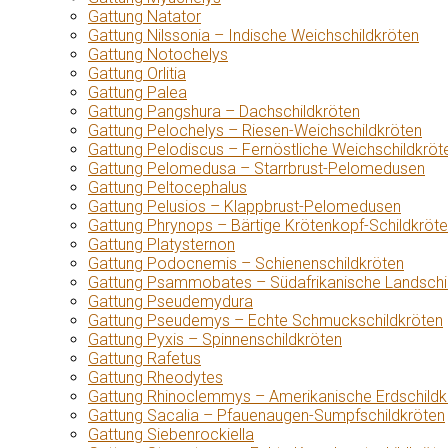
Gattung Natator
Gattung Nilssonia – Indische Weichschildkröten
Gattung Notochelys
Gattung Orlitia
Gattung Palea
Gattung Pangshura – Dachschildkröten
Gattung Pelochelys – Riesen-Weichschildkröten
Gattung Pelodiscus – Fernöstliche Weichschildkröt
Gattung Pelomedusa – Starrbrust-Pelomedusen
Gattung Peltocephalus
Gattung Pelusios – Klappbrust-Pelomedusen
Gattung Phrynops – Bärtige Krötenkopf-Schildkröt
Gattung Platysternon
Gattung Podocnemis – Schienenschildkröten
Gattung Psammobates – Südafrikanische Landschi
Gattung Pseudemydura
Gattung Pseudemys – Echte Schmuckschildkröten
Gattung Pyxis – Spinnenschildkröten
Gattung Rafetus
Gattung Rheodytes
Gattung Rhinoclemmys – Amerikanische Erdschildk
Gattung Sacalia – Pfauenaugen-Sumpfschildkröten
Gattung Siebenrockiella