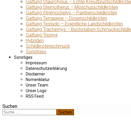
Gattung Staurotypus – Echte Kreuzbrustschildkröte
Gattung Sternotherus – Moschusschildkröten
Gattung Stigmochelys – Pantherschildkröten
Gattung Terrapene – Dosenschildkröten
Gattung Testudo – Eigentliche Landschildkröten
Gattung Trachemys – Buchstaben-Schmuckschildk
Gattung Trionyx
Hybriden
Schildkrötenschmuck
Sonstiges
Sonstiges
Impressum
Datenschutzerklärung
Disclaimer
Nomenklatur
Unser Team
Unser Logo
RSS Feed
Suchen
Suchen