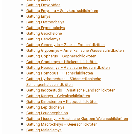
Gattung Emydoidea
Gattung Emydura – Spitzkopfschildkröten
Gattung Emys
Gattung Eretmochelys
Gattung Erymnochelys
Gattung Geochelone
Gattung Geoclemys
Gattung Geoemyda – Zacken-Erdschildkröten
Gattung Glyptemys – Amerikanische Wasserschildkröten
Gattung Gopherus – Gopherschildkröten
Gattung Graptemys – Höckerschildkröten
Gattung Heosemys – Asiatische Erdschildkröten
Gattung Homopus – Flachschildkröten
Gattung Hydromedusa – Südamerikanische
Schlangenhalsschildkröten
Gattung Indotestudo – Asiatische Landschildkröten
Gattung Kinixys – Gelenkschildkröten
Gattung Kinosternon – Klappschildkröten
Gattung Lepidochelys
Gattung Leucocephalon
Gattung Lissemys – Asiatische Klappen-Weichschildkröten
Gattung Macrochelys – Geierschildkröten
Gattung Malaclemys