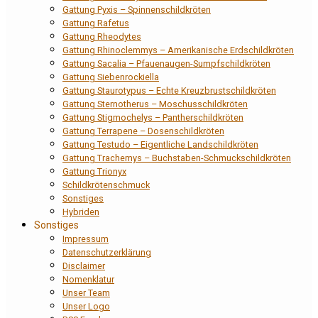
Gattung Pyxis – Spinnenschildkröten
Gattung Rafetus
Gattung Rheodytes
Gattung Rhinoclemmys – Amerikanische Erdschildkröten
Gattung Sacalia – Pfauenaugen-Sumpfschildkröten
Gattung Siebenrockiella
Gattung Staurotypus – Echte Kreuzbrustschildkröten
Gattung Sternotherus – Moschusschildkröten
Gattung Stigmochelys – Pantherschildkröten
Gattung Terrapene – Dosenschildkröten
Gattung Testudo – Eigentliche Landschildkröten
Gattung Trachemys – Buchstaben-Schmuckschildkröten
Gattung Trionyx
Schildkrötenschmuck
Sonstiges
Hybriden
Sonstiges
Impressum
Datenschutzerklärung
Disclaimer
Nomenklatur
Unser Team
Unser Logo