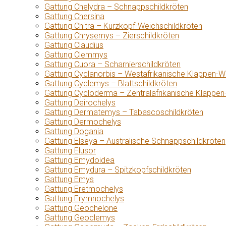
Gattung Chelydra – Schnappschildkröten
Gattung Chersina
Gattung Chitra – Kurzkopf-Weichschildkröten
Gattung Chrysemys – Zierschildkröten
Gattung Claudius
Gattung Clemmys
Gattung Cuora – Scharnierschildkröten
Gattung Cyclanorbis – Westafrikanische Klappen-W
Gattung Cyclemys – Blattschildkröten
Gattung Cycloderma – Zentralafrikanische Klappen
Gattung Deirochelys
Gattung Dermatemys – Tabascoschildkröten
Gattung Dermochelys
Gattung Dogania
Gattung Elseya – Australische Schnappschildkröten
Gattung Elusor
Gattung Emydoidea
Gattung Emydura – Spitzkopfschildkröten
Gattung Emys
Gattung Eretmochelys
Gattung Erymnochelys
Gattung Geochelone
Gattung Geoclemys