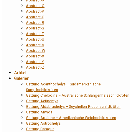
Abstract-N
Abstract-O
Abstract-P
Abstract-Q
Abstract-R
Abstract-S
Abstract-T
Abstract-U
Abstract-V
Abstract-W
Abstract-X
Abstract-Y
Abstract-Z
Artikel
Galerien
Gattung Acanthochelys – Südamerikanische
Sumpfschildkröten
Gattung Chelodina – Australische Schlangenhalsschildkröten
Gattung Actinemys
Gattung Aldabrachelys – Seychellen-Riesenschildkröten
Gattung Amyda
Gattung Apalone – Amerikanische Weichschildkröten
Gattung Astrochelys
Gattung Batagur