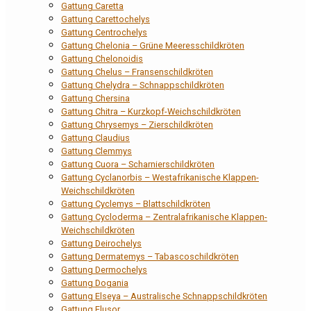
Gattung Caretta
Gattung Carettochelys
Gattung Centrochelys
Gattung Chelonia – Grüne Meeresschildkröten
Gattung Chelonoidis
Gattung Chelus – Fransenschildkröten
Gattung Chelydra – Schnappschildkröten
Gattung Chersina
Gattung Chitra – Kurzkopf-Weichschildkröten
Gattung Chrysemys – Zierschildkröten
Gattung Claudius
Gattung Clemmys
Gattung Cuora – Scharnierschildkröten
Gattung Cyclanorbis – Westafrikanische Klappen-
Weichschildkröten
Gattung Cyclemys – Blattschildkröten
Gattung Cycloderma – Zentralafrikanische Klappen-
Weichschildkröten
Gattung Deirochelys
Gattung Dermatemys – Tabascoschildkröten
Gattung Dermochelys
Gattung Dogania
Gattung Elseya – Australische Schnappschildkröten
Gattung Elusor