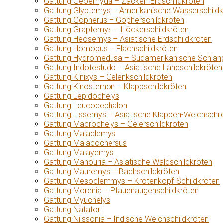
Gattung Geoemyda – Zacken-Erdschildkröten
Gattung Glyptemys – Amerikanische Wasserschildk
Gattung Gopherus – Gopherschildkröten
Gattung Graptemys – Höckerschildkröten
Gattung Heosemys – Asiatische Erdschildkröten
Gattung Homopus – Flachschildkröten
Gattung Hydromedusa – Südamerikanische Schlang
Gattung Indotestudo – Asiatische Landschildkröten
Gattung Kinixys – Gelenkschildkröten
Gattung Kinosternon – Klappschildkröten
Gattung Lepidochelys
Gattung Leucocephalon
Gattung Lissemys – Asiatische Klappen-Weichschil
Gattung Macrochelys – Geierschildkröten
Gattung Malaclemys
Gattung Malacochersus
Gattung Malayemys
Gattung Manouria – Asiatische Waldschildkröten
Gattung Mauremys – Bachschildkröten
Gattung Mesoclemmys – Krötenkopf-Schildkröten
Gattung Morenia – Pfauenaugenschildkröten
Gattung Myuchelys
Gattung Natator
Gattung Nilssonia – Indische Weichschildkröten