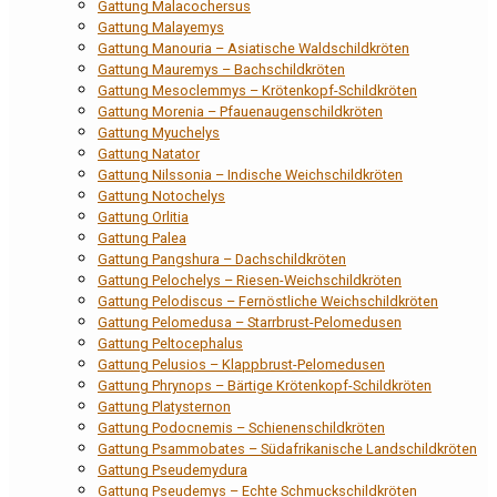
Gattung Malacochersus
Gattung Malayemys
Gattung Manouria – Asiatische Waldschildkröten
Gattung Mauremys – Bachschildkröten
Gattung Mesoclemmys – Krötenkopf-Schildkröten
Gattung Morenia – Pfauenaugenschildkröten
Gattung Myuchelys
Gattung Natator
Gattung Nilssonia – Indische Weichschildkröten
Gattung Notochelys
Gattung Orlitia
Gattung Palea
Gattung Pangshura – Dachschildkröten
Gattung Pelochelys – Riesen-Weichschildkröten
Gattung Pelodiscus – Fernöstliche Weichschildkröten
Gattung Pelomedusa – Starrbrust-Pelomedusen
Gattung Peltocephalus
Gattung Pelusios – Klappbrust-Pelomedusen
Gattung Phrynops – Bärtige Krötenkopf-Schildkröten
Gattung Platysternon
Gattung Podocnemis – Schienenschildkröten
Gattung Psammobates – Südafrikanische Landschildkröten
Gattung Pseudemydura
Gattung Pseudemys – Echte Schmuckschildkröten