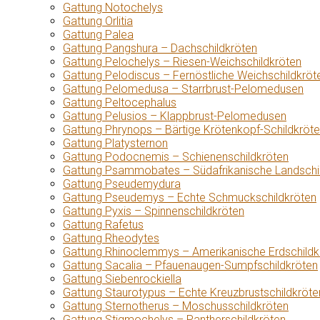
Gattung Notochelys
Gattung Orlitia
Gattung Palea
Gattung Pangshura – Dachschildkröten
Gattung Pelochelys – Riesen-Weichschildkröten
Gattung Pelodiscus – Fernöstliche Weichschildkröt
Gattung Pelomedusa – Starrbrust-Pelomedusen
Gattung Peltocephalus
Gattung Pelusios – Klappbrust-Pelomedusen
Gattung Phrynops – Bärtige Krötenkopf-Schildkröt
Gattung Platysternon
Gattung Podocnemis – Schienenschildkröten
Gattung Psammobates – Südafrikanische Landschi
Gattung Pseudemydura
Gattung Pseudemys – Echte Schmuckschildkröten
Gattung Pyxis – Spinnenschildkröten
Gattung Rafetus
Gattung Rheodytes
Gattung Rhinoclemmys – Amerikanische Erdschildk
Gattung Sacalia – Pfauenaugen-Sumpfschildkröten
Gattung Siebenrockiella
Gattung Staurotypus – Echte Kreuzbrustschildkröte
Gattung Sternotherus – Moschusschildkröten
Gattung Stigmochelys – Pantherschildkröten