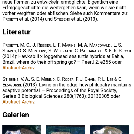
neue Formen zu entwickeln ermöglichte. Eigentlich eine
Erfolgsgeschichte die weitergehen kann, wenn wir sie nicht
vorher vergiften oder abfischen. Siehe auch Kommentare zu:
Proietti
et al, (2014) und
Stiebens
et al., (2013).
Literatur
Proietti, M. C., J. Reisser, L. F. Marins, M. A. Marcovaldi, L. S.
Soares, D. S. Monteiro, S. Wijeratne, C. Pattiaratchi & E. R. Secchi
(2014): Hawksbill × loggerhead sea turtle hybrids at Bahia,
Brazil: where do their offspring go? – PeerJ 2: e255 oder
Abstract-Archiv
.
Stiebens, V. A., S. E. Merino, C. Roder, F. J. Chain, P. L. Lee & C.
Eizaguirre
(2013): Living on the edge: how philopatry maintains
adaptive potential. – Proceedings of the Royal Society,
Series B Biological Sciences 280(1763): 20130305 oder
Abstract-Archiv
.
Galerien