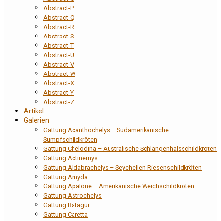
Abstract-P
Abstract-Q
Abstract-R
Abstract-S
Abstract-T
Abstract-U
Abstract-V
Abstract-W
Abstract-X
Abstract-Y
Abstract-Z
Artikel
Galerien
Gattung Acanthochelys – Südamerikanische
Sumpfschildkröten
Gattung Chelodina – Australische Schlangenhalsschildkröten
Gattung Actinemys
Gattung Aldabrachelys – Seychellen-Riesenschildkröten
Gattung Amyda
Gattung Apalone – Amerikanische Weichschildkröten
Gattung Astrochelys
Gattung Batagur
Gattung Caretta