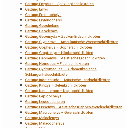
Gattung Emydura – Spitzkopfschildkröten
Gattung Emys
Gattung Eretmochelys
Gattung Erymnochelys
Gattung Geochelone
Gattung Geoclemys
Gattung Geoemyda – Zacken-Erdschildkröten
Gattung Glyptemys – Amerikanische Wasserschildkröten
Gattung Gopherus – Gopherschildkröten
Gattung Graptemys – Höckerschildkröten
Gattung Heosemys – Asiatische Erdschildkröten
Gattung Homopus – Flachschildkröten
Gattung Hydromedusa – Südamerikanische
Schlangenhalsschildkröten
Gattung Indotestudo – Asiatische Landschildkröten
Gattung Kinixys – Gelenkschildkröten
Gattung Kinosternon – Klappschildkröten
Gattung Lepidochelys
Gattung Leucocephalon
Gattung Lissemys – Asiatische Klappen-Weichschildkröten
Gattung Macrochelys – Geierschildkröten
Gattung Malaclemys
Gattung Malacochersus