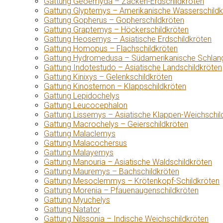
Gattung Geoemyda – Zacken-Erdschildkröten
Gattung Glyptemys – Amerikanische Wasserschildk
Gattung Gopherus – Gopherschildkröten
Gattung Graptemys – Höckerschildkröten
Gattung Heosemys – Asiatische Erdschildkröten
Gattung Homopus – Flachschildkröten
Gattung Hydromedusa – Südamerikanische Schlang
Gattung Indotestudo – Asiatische Landschildkröten
Gattung Kinixys – Gelenkschildkröten
Gattung Kinosternon – Klappschildkröten
Gattung Lepidochelys
Gattung Leucocephalon
Gattung Lissemys – Asiatische Klappen-Weichschil
Gattung Macrochelys – Geierschildkröten
Gattung Malaclemys
Gattung Malacochersus
Gattung Malayemys
Gattung Manouria – Asiatische Waldschildkröten
Gattung Mauremys – Bachschildkröten
Gattung Mesoclemmys – Krötenkopf-Schildkröten
Gattung Morenia – Pfauenaugenschildkröten
Gattung Myuchelys
Gattung Natator
Gattung Nilssonia – Indische Weichschildkröten