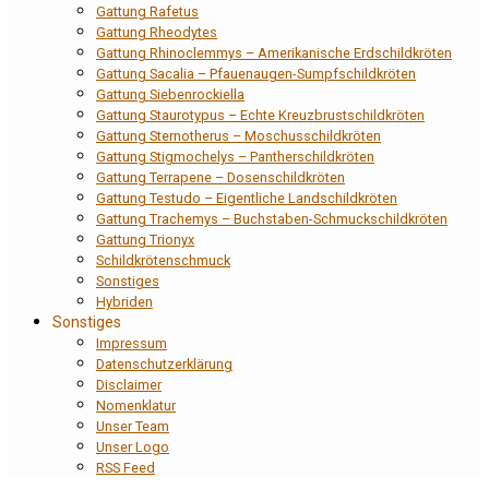
Gattung Rafetus
Gattung Rheodytes
Gattung Rhinoclemmys – Amerikanische Erdschildkröten
Gattung Sacalia – Pfauenaugen-Sumpfschildkröten
Gattung Siebenrockiella
Gattung Staurotypus – Echte Kreuzbrustschildkröten
Gattung Sternotherus – Moschusschildkröten
Gattung Stigmochelys – Pantherschildkröten
Gattung Terrapene – Dosenschildkröten
Gattung Testudo – Eigentliche Landschildkröten
Gattung Trachemys – Buchstaben-Schmuckschildkröten
Gattung Trionyx
Schildkrötenschmuck
Sonstiges
Hybriden
Sonstiges
Impressum
Datenschutzerklärung
Disclaimer
Nomenklatur
Unser Team
Unser Logo
RSS Feed