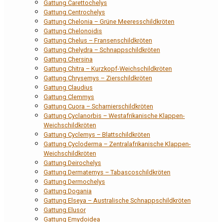
Gattung Carettochelys
Gattung Centrochelys
Gattung Chelonia – Grüne Meeresschildkröten
Gattung Chelonoidis
Gattung Chelus – Fransenschildkröten
Gattung Chelydra – Schnappschildkröten
Gattung Chersina
Gattung Chitra – Kurzkopf-Weichschildkröten
Gattung Chrysemys – Zierschildkröten
Gattung Claudius
Gattung Clemmys
Gattung Cuora – Scharnierschildkröten
Gattung Cyclanorbis – Westafrikanische Klappen-
Weichschildkröten
Gattung Cyclemys – Blattschildkröten
Gattung Cycloderma – Zentralafrikanische Klappen-
Weichschildkröten
Gattung Deirochelys
Gattung Dermatemys – Tabascoschildkröten
Gattung Dermochelys
Gattung Dogania
Gattung Elseya – Australische Schnappschildkröten
Gattung Elusor
Gattung Emydoidea