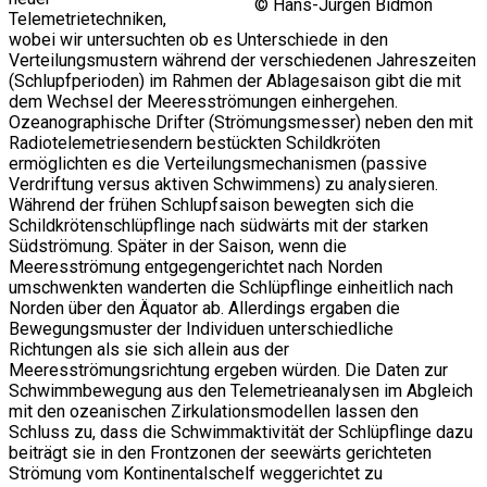
© Hans-Jürgen Bidmon
Telemetrietechniken,
wobei wir untersuchten ob es Unterschiede in den
Verteilungsmustern während der verschiedenen Jahreszeiten
(Schlupfperioden) im Rahmen der Ablagesaison gibt die mit
dem Wechsel der Meeresströmungen einhergehen.
Ozeanographische Drifter (Strömungsmesser) neben den mit
Radiotelemetriesendern bestückten Schildkröten
ermöglichten es die Verteilungsmechanismen (passive
Verdriftung versus aktiven Schwimmens) zu analysieren.
Während der frühen Schlupfsaison bewegten sich die
Schildkrötenschlüpflinge nach südwärts mit der starken
Südströmung. Später in der Saison, wenn die
Meeresströmung entgegengerichtet nach Norden
umschwenkten wanderten die Schlüpflinge einheitlich nach
Norden über den Äquator ab. Allerdings ergaben die
Bewegungsmuster der Individuen unterschiedliche
Richtungen als sie sich allein aus der
Meeresströmungsrichtung ergeben würden. Die Daten zur
Schwimmbewegung aus den Telemetrieanalysen im Abgleich
mit den ozeanischen Zirkulationsmodellen lassen den
Schluss zu, dass die Schwimmaktivität der Schlüpflinge dazu
beiträgt sie in den Frontzonen der seewärts gerichteten
Strömung vom Kontinentalschelf weggerichtet zu