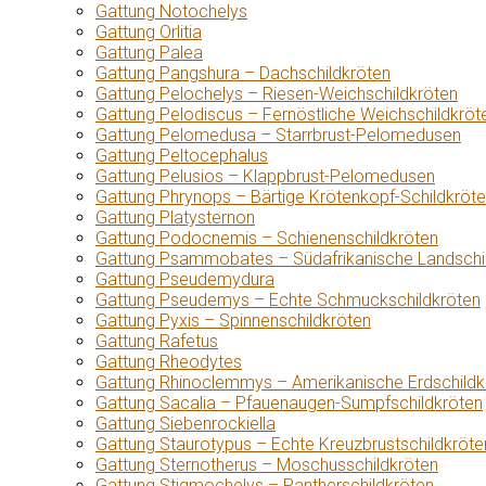
Gattung Notochelys
Gattung Orlitia
Gattung Palea
Gattung Pangshura – Dachschildkröten
Gattung Pelochelys – Riesen-Weichschildkröten
Gattung Pelodiscus – Fernöstliche Weichschildkröt
Gattung Pelomedusa – Starrbrust-Pelomedusen
Gattung Peltocephalus
Gattung Pelusios – Klappbrust-Pelomedusen
Gattung Phrynops – Bärtige Krötenkopf-Schildkröt
Gattung Platysternon
Gattung Podocnemis – Schienenschildkröten
Gattung Psammobates – Südafrikanische Landschi
Gattung Pseudemydura
Gattung Pseudemys – Echte Schmuckschildkröten
Gattung Pyxis – Spinnenschildkröten
Gattung Rafetus
Gattung Rheodytes
Gattung Rhinoclemmys – Amerikanische Erdschildk
Gattung Sacalia – Pfauenaugen-Sumpfschildkröten
Gattung Siebenrockiella
Gattung Staurotypus – Echte Kreuzbrustschildkröte
Gattung Sternotherus – Moschusschildkröten
Gattung Stigmochelys – Pantherschildkröten