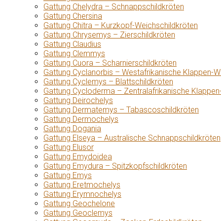
Gattung Chelydra – Schnappschildkröten
Gattung Chersina
Gattung Chitra – Kurzkopf-Weichschildkröten
Gattung Chrysemys – Zierschildkröten
Gattung Claudius
Gattung Clemmys
Gattung Cuora – Scharnierschildkröten
Gattung Cyclanorbis – Westafrikanische Klappen-W
Gattung Cyclemys – Blattschildkröten
Gattung Cycloderma – Zentralafrikanische Klappen
Gattung Deirochelys
Gattung Dermatemys – Tabascoschildkröten
Gattung Dermochelys
Gattung Dogania
Gattung Elseya – Australische Schnappschildkröten
Gattung Elusor
Gattung Emydoidea
Gattung Emydura – Spitzkopfschildkröten
Gattung Emys
Gattung Eretmochelys
Gattung Erymnochelys
Gattung Geochelone
Gattung Geoclemys