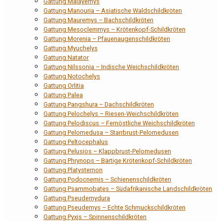
Gattung Malayemys
Gattung Manouria – Asiatische Waldschildkröten
Gattung Mauremys – Bachschildkröten
Gattung Mesoclemmys – Krötenkopf-Schildkröten
Gattung Morenia – Pfauenaugenschildkröten
Gattung Myuchelys
Gattung Natator
Gattung Nilssonia – Indische Weichschildkröten
Gattung Notochelys
Gattung Orlitia
Gattung Palea
Gattung Pangshura – Dachschildkröten
Gattung Pelochelys – Riesen-Weichschildkröten
Gattung Pelodiscus – Fernöstliche Weichschildkröten
Gattung Pelomedusa – Starrbrust-Pelomedusen
Gattung Peltocephalus
Gattung Pelusios – Klappbrust-Pelomedusen
Gattung Phrynops – Bärtige Krötenkopf-Schildkröten
Gattung Platysternon
Gattung Podocnemis – Schienenschildkröten
Gattung Psammobates – Südafrikanische Landschildkröten
Gattung Pseudemydura
Gattung Pseudemys – Echte Schmuckschildkröten
Gattung Pyxis – Spinnenschildkröten