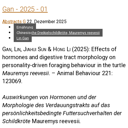
Gan - 2025 - 01
Abstracts G
22. Dezember 2025
Ernährung
Chinesische Dreikielschildkröte, Mauremys reevesii
Lin Gan
Gan, Lin, Jiahui Sun & Hong Li
(2025): Effects of
hormones and digestive tract morphology on
personality-driven foraging behaviour in the turtle
Mauremys reevesii
. – Animal Behaviour 221:
123069.
Auswirkungen von Hormonen und der
Morphologie des Verdauungstrakts auf das
persönlichkeitsbedingte Futtersuchverhalten der
Schildkröte
Mauremys reevesii
.