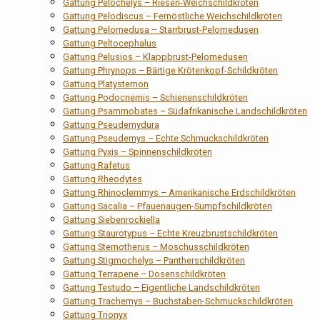
Gattung Pelochelys – Riesen-Weichschildkröten
Gattung Pelodiscus – Fernöstliche Weichschildkröten
Gattung Pelomedusa – Starrbrust-Pelomedusen
Gattung Peltocephalus
Gattung Pelusios – Klappbrust-Pelomedusen
Gattung Phrynops – Bärtige Krötenkopf-Schildkröten
Gattung Platysternon
Gattung Podocnemis – Schienenschildkröten
Gattung Psammobates – Südafrikanische Landschildkröten
Gattung Pseudemydura
Gattung Pseudemys – Echte Schmuckschildkröten
Gattung Pyxis – Spinnenschildkröten
Gattung Rafetus
Gattung Rheodytes
Gattung Rhinoclemmys – Amerikanische Erdschildkröten
Gattung Sacalia – Pfauenaugen-Sumpfschildkröten
Gattung Siebenrockiella
Gattung Staurotypus – Echte Kreuzbrustschildkröten
Gattung Sternotherus – Moschusschildkröten
Gattung Stigmochelys – Pantherschildkröten
Gattung Terrapene – Dosenschildkröten
Gattung Testudo – Eigentliche Landschildkröten
Gattung Trachemys – Buchstaben-Schmuckschildkröten
Gattung Trionyx