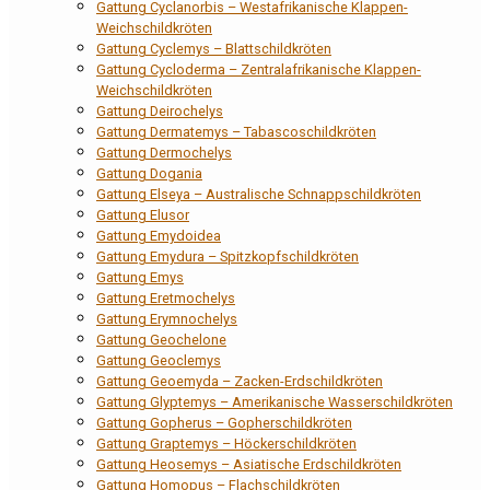
Gattung Cyclanorbis – Westafrikanische Klappen-
Weichschildkröten
Gattung Cyclemys – Blattschildkröten
Gattung Cycloderma – Zentralafrikanische Klappen-
Weichschildkröten
Gattung Deirochelys
Gattung Dermatemys – Tabascoschildkröten
Gattung Dermochelys
Gattung Dogania
Gattung Elseya – Australische Schnappschildkröten
Gattung Elusor
Gattung Emydoidea
Gattung Emydura – Spitzkopfschildkröten
Gattung Emys
Gattung Eretmochelys
Gattung Erymnochelys
Gattung Geochelone
Gattung Geoclemys
Gattung Geoemyda – Zacken-Erdschildkröten
Gattung Glyptemys – Amerikanische Wasserschildkröten
Gattung Gopherus – Gopherschildkröten
Gattung Graptemys – Höckerschildkröten
Gattung Heosemys – Asiatische Erdschildkröten
Gattung Homopus – Flachschildkröten