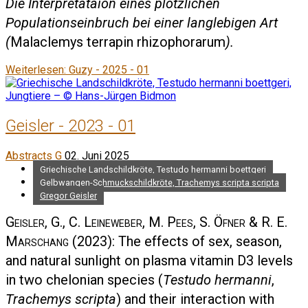
Die Interpretataion eines plötzlichen
Populationseinbruch bei einer langlebigen Art
(
Malaclemys terrapin rhizophorarum
).
Weiterlesen: Guzy - 2025 - 01
Geisler - 2023 - 01
Abstracts G
02. Juni 2025
Griechische Landschildkröte, Testudo hermanni boettgeri
Gelbwangen-Schmuckschildkröte, Trachemys scripta scripta
Gregor Geisler
Geisler, G., C. Leineweber, M. Pees, S. Öfner & R. E.
Marschang
(2023): The effects of sex, season,
and natural sunlight on plasma vitamin D3 levels
in two chelonian species (
Testudo hermanni
,
Trachemys scripta
) and their interaction with