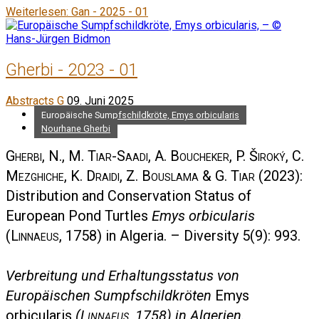
Weiterlesen: Gan - 2025 - 01
Gherbi - 2023 - 01
Abstracts G
09. Juni 2025
Europäische Sumpfschildkröte, Emys orbicularis
Nourhane Gherbi
Gherbi, N., M. Tiar-Saadi, A. Boucheker, P. Široký, C.
Mezghiche, K. Draidi, Z. Bouslama & G. Tiar
(2023):
Distribution and Conservation Status of
European Pond Turtles
Emys orbicularis
(
Linnaeus
, 1758) in Algeria. – Diversity 5(9): 993.
Verbreitung und Erhaltungsstatus von
Europäischen Sumpfschildkröten
Emys
orbicularis
(
Linnaeus
, 1758) in Algerien.