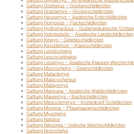
Gattung Glyptemys – Amerikanische Wasserschildk
Gattung Gopherus – Gopherschildkröten
Gattung Graptemys – Höckerschildkröten
Gattung Heosemys – Asiatische Erdschildkröten
Gattung Homopus – Flachschildkröten
Gattung Hydromedusa – Südamerikanische Schlang
Gattung Indotestudo – Asiatische Landschildkröten
Gattung Kinixys – Gelenkschildkröten
Gattung Kinosternon – Klappschildkröten
Gattung Lepidochelys
Gattung Leucocephalon
Gattung Lissemys – Asiatische Klappen-Weichschil
Gattung Macrochelys – Geierschildkröten
Gattung Malaclemys
Gattung Malacochersus
Gattung Malayemys
Gattung Manouria – Asiatische Waldschildkröten
Gattung Mauremys – Bachschildkröten
Gattung Mesoclemmys – Krötenkopf-Schildkröten
Gattung Morenia – Pfauenaugenschildkröten
Gattung Myuchelys
Gattung Natator
Gattung Nilssonia – Indische Weichschildkröten
Gattung Notochelys