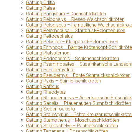
Gattung Orlitia
Gattung Palea
Gattung Pangshura – Dachschildkröten
Gattung Pelochelys – Riesen-Weichschildkröten
Gattung Pelodiscus – Fernöstliche Weichschildkröt
Gattung Pelomedusa – Starrbrust-Pelomedusen
Gattung Peltocephalus
Gattung Pelusios – Klappbrust-Pelomedusen
Gattung Phrynops – Bärtige Krötenkopf-Schildkröt
Gattung Platysternon
Gattung Podocnemis – Schienenschildkröten
Gattung Psammobates – Südafrikanische Landschi
Gattung Pseudemydura
Gattung Pseudemys – Echte Schmuckschildkröten
Gattung Pyxis – Spinnenschildkröten
Gattung Rafetus
Gattung Rheodytes
Gattung Rhinoclemmys – Amerikanische Erdschildk
Gattung Sacalia – Pfauenaugen-Sumpfschildkröten
Gattung Siebenrockiella
Gattung Staurotypus – Echte Kreuzbrustschildkröte
Gattung Sternotherus – Moschusschildkröten
Gattung Stigmochelys – Pantherschildkröten
Gattung Terrapene – Dosenschildkröten