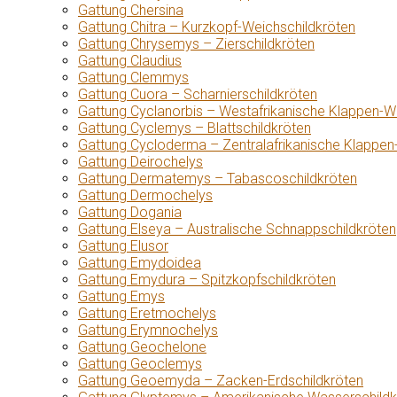
Gattung Chersina
Gattung Chitra – Kurzkopf-Weichschildkröten
Gattung Chrysemys – Zierschildkröten
Gattung Claudius
Gattung Clemmys
Gattung Cuora – Scharnierschildkröten
Gattung Cyclanorbis – Westafrikanische Klappen-W
Gattung Cyclemys – Blattschildkröten
Gattung Cycloderma – Zentralafrikanische Klappen
Gattung Deirochelys
Gattung Dermatemys – Tabascoschildkröten
Gattung Dermochelys
Gattung Dogania
Gattung Elseya – Australische Schnappschildkröten
Gattung Elusor
Gattung Emydoidea
Gattung Emydura – Spitzkopfschildkröten
Gattung Emys
Gattung Eretmochelys
Gattung Erymnochelys
Gattung Geochelone
Gattung Geoclemys
Gattung Geoemyda – Zacken-Erdschildkröten