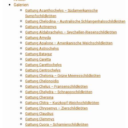
Galerien
Gattung Acanthochelys – Südamerikanische
Sumpfschildkröten
Gattung Chelodina – Australische Schlangenhalsschildkröten
Gattung Actinemys
Gattung Aldabrachelys – Seychellen-Riesenschildkröten
Gattung Amyda
Gattung Apalone – Amerikanische Weichschildkröten
Gattung Astrochelys
Gattung Batagur
Gattung Caretta
Gattung Carettochelys
Gattung Centrochelys
Gattung Chelonia – Grüne Meeresschildkröten
Gattung Chelonoidis
Gattung Chelus – Fransenschildkröten
Gattung Chelydra – Schnappschildkröten
Gattung Chersina
Gattung Chitra – Kurzkopf-Weichschildkröten
Gattung Chrysemys – Zierschildkröten
Gattung Claudius
Gattung Clemmys
Gattung Cuora – Scharnierschildkröten