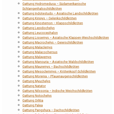
Gattung Hydromedusa – Südamerikanische
Schlangenhalsschildkröten
Gattung Indotestudo – Asiatische Landschildkröten
Gattung Kinixys – Gelenkschildkröten
Gattung Kinosternon – Klappschildkröten
Gattung Lepidochelys
Gattung Leucocephalon
Gattung Lissemys – Asiatische Klappen-Weichschildkröten
Gattung Macrochelys – Geierschildkröten
Gattung Malaclemys
Gattung Malacochersus
Gattung Malayemys
Gattung Manouria – Asiatische Waldschildkröten
Gattung Mauremys – Bachschildkröten
Gattung Mesoclemmys – Krötenkopf-Schildkröten
Gattung Morenia – Pfauenaugenschildkröten
Gattung Myuchelys
Gattung Natator
Gattung Nilssonia – Indische Weichschildkröten
Gattung Notochelys
Gattung Orlitia
Gattung Palea
Gattung Pangshura – Dachschildkröten