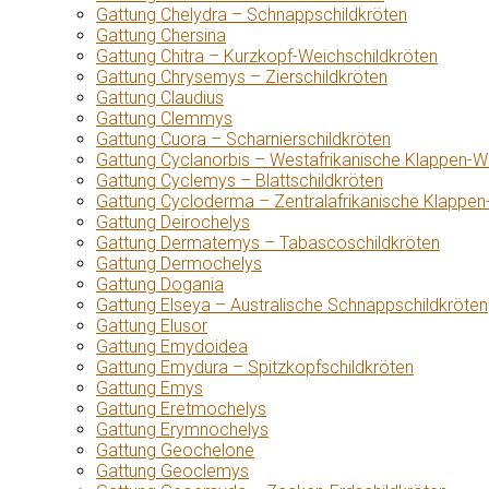
Gattung Chelydra – Schnappschildkröten
Gattung Chersina
Gattung Chitra – Kurzkopf-Weichschildkröten
Gattung Chrysemys – Zierschildkröten
Gattung Claudius
Gattung Clemmys
Gattung Cuora – Scharnierschildkröten
Gattung Cyclanorbis – Westafrikanische Klappen-W
Gattung Cyclemys – Blattschildkröten
Gattung Cycloderma – Zentralafrikanische Klappen
Gattung Deirochelys
Gattung Dermatemys – Tabascoschildkröten
Gattung Dermochelys
Gattung Dogania
Gattung Elseya – Australische Schnappschildkröten
Gattung Elusor
Gattung Emydoidea
Gattung Emydura – Spitzkopfschildkröten
Gattung Emys
Gattung Eretmochelys
Gattung Erymnochelys
Gattung Geochelone
Gattung Geoclemys