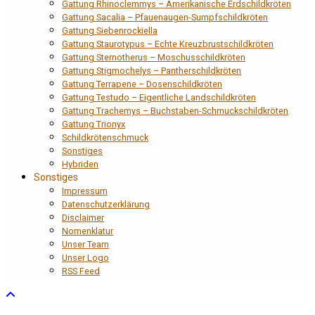
Gattung Rhinoclemmys – Amerikanische Erdschildkröten
Gattung Sacalia – Pfauenaugen-Sumpfschildkröten
Gattung Siebenrockiella
Gattung Staurotypus – Echte Kreuzbrustschildkröten
Gattung Sternotherus – Moschusschildkröten
Gattung Stigmochelys – Pantherschildkröten
Gattung Terrapene – Dosenschildkröten
Gattung Testudo – Eigentliche Landschildkröten
Gattung Trachemys – Buchstaben-Schmuckschildkröten
Gattung Trionyx
Schildkrötenschmuck
Sonstiges
Hybriden
Sonstiges
Impressum
Datenschutzerklärung
Disclaimer
Nomenklatur
Unser Team
Unser Logo
RSS Feed