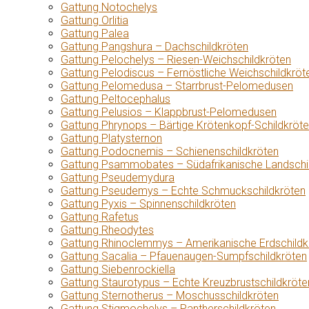
Gattung Notochelys
Gattung Orlitia
Gattung Palea
Gattung Pangshura – Dachschildkröten
Gattung Pelochelys – Riesen-Weichschildkröten
Gattung Pelodiscus – Fernöstliche Weichschildkröt
Gattung Pelomedusa – Starrbrust-Pelomedusen
Gattung Peltocephalus
Gattung Pelusios – Klappbrust-Pelomedusen
Gattung Phrynops – Bärtige Krötenkopf-Schildkröt
Gattung Platysternon
Gattung Podocnemis – Schienenschildkröten
Gattung Psammobates – Südafrikanische Landschi
Gattung Pseudemydura
Gattung Pseudemys – Echte Schmuckschildkröten
Gattung Pyxis – Spinnenschildkröten
Gattung Rafetus
Gattung Rheodytes
Gattung Rhinoclemmys – Amerikanische Erdschildk
Gattung Sacalia – Pfauenaugen-Sumpfschildkröten
Gattung Siebenrockiella
Gattung Staurotypus – Echte Kreuzbrustschildkröte
Gattung Sternotherus – Moschusschildkröten
Gattung Stigmochelys – Pantherschildkröten