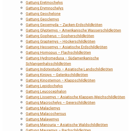
Gattung Eretmochelys
Gattung Erymnochelys
Gattung Geochelone
Gattung Geoclemys
Gattung Geoemyda – Zacken-Erdschildkröten
Gattung Glyptemys – Amerikanische Wasserschildkröten
Gattung Gopherus – Gopherschildkröten
Gattung Graptemys – Höckerschildkröten
Gattung Heosemys – Asiatische Erdschildkröten
Gattung Homopus – Flachschildkröten
Gattung Hydromedusa – Südamerikanische
Schlangenhalsschildkröten
Gattung Indotestudo – Asiatische Landschildkröten
Gattung Kinixys – Gelenkschildkröten
Gattung Kinosternon – Klappschildkröten
Gattung Lepidochelys
Gattung Leucocephalon
Gattung Lissemys – Asiatische Klappen-Weichschildkröten
Gattung Macrochelys – Geierschildkröten
Gattung Malaclemys
Gattung Malacochersus
Gattung Malayemys
Gattung Manouria – Asiatische Waldschildkröten
Gattung Mauremys – Bachschildkröten