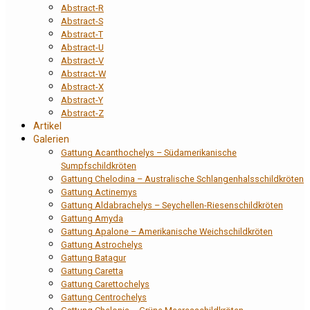
Abstract-R
Abstract-S
Abstract-T
Abstract-U
Abstract-V
Abstract-W
Abstract-X
Abstract-Y
Abstract-Z
Artikel
Galerien
Gattung Acanthochelys – Südamerikanische
Sumpfschildkröten
Gattung Chelodina – Australische Schlangenhalsschildkröten
Gattung Actinemys
Gattung Aldabrachelys – Seychellen-Riesenschildkröten
Gattung Amyda
Gattung Apalone – Amerikanische Weichschildkröten
Gattung Astrochelys
Gattung Batagur
Gattung Caretta
Gattung Carettochelys
Gattung Centrochelys