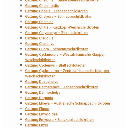
Gattung Chelonia – Grüne Meeresschildkröten
Gattung Chelonoidis
Gattung Chelus – Fransenschildkröten
Gattung Chelydra – Schnappschildkröten
Gattung Chersina
Gattung Chitra – Kurzkopf-Weichschildkröten
Gattung Chrysemys – Zierschildkröten
Gattung Claudius
Gattung Clemmys
Gattung Cuora – Scharnierschildkröten
Gattung Cyclanorbis – Westafrikanische Klappen-
Weichschildkröten
Gattung Cyclemys – Blattschildkröten
Gattung Cycloderma – Zentralafrikanische Klappen-
Weichschildkröten
Gattung Deirochelys
Gattung Dermatemys – Tabascoschildkröten
Gattung Dermochelys
Gattung Dogania
Gattung Elseya – Australische Schnappschildkröten
Gattung Elusor
Gattung Emydoidea
Gattung Emydura – Spitzkopfschildkröten
Gattung Emys