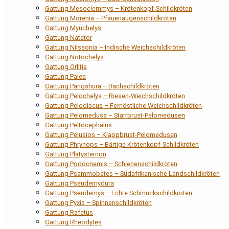
Gattung Mesoclemmys – Krötenkopf-Schildkröten
Gattung Morenia – Pfauenaugenschildkröten
Gattung Myuchelys
Gattung Natator
Gattung Nilssonia – Indische Weichschildkröten
Gattung Notochelys
Gattung Orlitia
Gattung Palea
Gattung Pangshura – Dachschildkröten
Gattung Pelochelys – Riesen-Weichschildkröten
Gattung Pelodiscus – Fernöstliche Weichschildkröten
Gattung Pelomedusa – Starrbrust-Pelomedusen
Gattung Peltocephalus
Gattung Pelusios – Klappbrust-Pelomedusen
Gattung Phrynops – Bärtige Krötenkopf-Schildkröten
Gattung Platysternon
Gattung Podocnemis – Schienenschildkröten
Gattung Psammobates – Südafrikanische Landschildkröten
Gattung Pseudemydura
Gattung Pseudemys – Echte Schmuckschildkröten
Gattung Pyxis – Spinnenschildkröten
Gattung Rafetus
Gattung Rheodytes