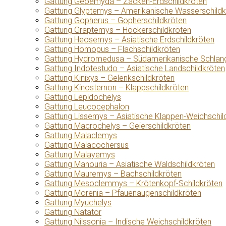
Gattung Geoemyda – Zacken-Erdschildkröten
Gattung Glyptemys – Amerikanische Wasserschildk
Gattung Gopherus – Gopherschildkröten
Gattung Graptemys – Höckerschildkröten
Gattung Heosemys – Asiatische Erdschildkröten
Gattung Homopus – Flachschildkröten
Gattung Hydromedusa – Südamerikanische Schlang
Gattung Indotestudo – Asiatische Landschildkröten
Gattung Kinixys – Gelenkschildkröten
Gattung Kinosternon – Klappschildkröten
Gattung Lepidochelys
Gattung Leucocephalon
Gattung Lissemys – Asiatische Klappen-Weichschil
Gattung Macrochelys – Geierschildkröten
Gattung Malaclemys
Gattung Malacochersus
Gattung Malayemys
Gattung Manouria – Asiatische Waldschildkröten
Gattung Mauremys – Bachschildkröten
Gattung Mesoclemmys – Krötenkopf-Schildkröten
Gattung Morenia – Pfauenaugenschildkröten
Gattung Myuchelys
Gattung Natator
Gattung Nilssonia – Indische Weichschildkröten