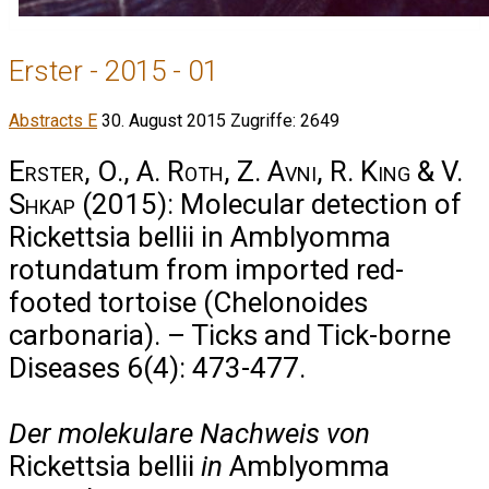
Erster - 2015 - 01
Abstracts E
30. August 2015
Zugriffe: 2649
Erster, O., A. Roth, Z. Avni, R. King & V.
Shkap
(2015): Molecular detection of
Rickettsia bellii in Amblyomma
rotundatum from imported red-
footed tortoise (Chelonoides
carbonaria). – Ticks and Tick-borne
Diseases 6(4): 473-477.
Der molekulare Nachweis von
Rickettsia bellii
in
Amblyomma