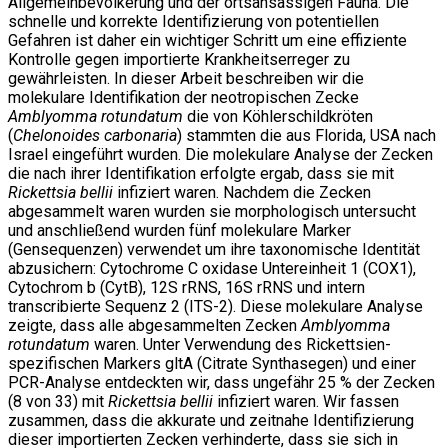
Allgemeinbevölkerung und der ortsansässigen Fauna. Die
schnelle und korrekte Identifizierung von potentiellen
Gefahren ist daher ein wichtiger Schritt um eine effiziente
Kontrolle gegen importierte Krankheitserreger zu
gewährleisten. In dieser Arbeit beschreiben wir die
molekulare Identifikation der neotropischen Zecke
Amblyomma rotundatum
die von Köhlerschildkröten
(
Chelonoides carbonaria
) stammten die aus Florida, USA nach
Israel eingeführt wurden. Die molekulare Analyse der Zecken
die nach ihrer Identifikation erfolgte ergab, dass sie mit
Rickettsia bellii
infiziert waren. Nachdem die Zecken
abgesammelt waren wurden sie morphologisch untersucht
und anschließend wurden fünf molekulare Marker
(Gensequenzen) verwendet um ihre taxonomische Identität
abzusichern: Cytochrome C oxidase Untereinheit 1 (COX1),
Cytochrom b (CytB), 12S rRNS, 16S rRNS und intern
transcribierte Sequenz 2 (ITS-2). Diese molekulare Analyse
zeigte, dass alle abgesammelten Zecken
Amblyomma
rotundatum
waren. Unter Verwendung des Rickettsien-
spezifischen Markers gltA (Citrate Synthasegen) und einer
PCR-Analyse entdeckten wir, dass ungefähr 25 % der Zecken
(8 von 33) mit
Rickettsia bellii
infiziert waren. Wir fassen
zusammen, dass die akkurate und zeitnahe Identifizierung
dieser importierten Zecken verhinderte, dass sie sich in