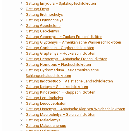
Gattung Emydura – Spitzkopfschildkröten
Gattung Emys
Gattung Eretmochelys
Gattung Erymnochelys
Gattung Geochelone
Gattung Geoclemys
Gattung Geoemyda – Zacken-Erdschildkröten
Gattung Glyptemys – Amerikanische Wasserschildkröten
Gattung Gopherus – Gopherschildkröten
Gattung Graptemys – Höckerschildkröten
Gattung Heosemys – Asiatische Erdschildkröten
Gattung Homopus – Flachschildkröten
Gattung Hydromedusa – Südamerikanische
Schlangenhalsschildkröten
Gattung Indotestudo – Asiatische Landschildkröten
Gattung Kinixys – Gelenkschildkröten
Gattung Kinosternon – Klappschildkröten
Gattung Lepidochelys
Gattung Leucocephalon
Gattung Lissemys – Asiatische Klappen-Weichschildkröten
Gattung Macrochelys – Geierschildkröten
Gattung Malaclemys
Gattung Malacochersus