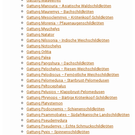
Gattung Malayemys
Gattung Manouria – Asiatische Waldschildkröten
Gattung Mauremys – Bachschildkröten
Gattung Mesoclemmys – Krötenkopf-Schildkröten
Gattung Morenia – Pfauenaugenschildkröten
Gattung Myuchelys
Gattung Natator
Gattung Nilssonia – Indische Weichschildkröten
Gattung Notochelys
Gattung Orlitia
Gattung Palea
Gattung Pangshura – Dachschildkröten
Gattung Pelochelys – Riesen-Weichschildkröten
Gattung Pelodiscus – Fernöstliche Weichschildkröten
Gattung Pelomedusa – Starrbrust-Pelomedusen
Gattung Peltocephalus
Gattung Pelusios – Klappbrust-Pelomedusen
Gattung Phrynops – Bärtige Krötenkopf-Schildkröten
Gattung Platysternon
Gattung Podocnemis – Schienenschildkröten
Gattung Psammobates – Südafrikanische Landschildkröten
Gattung Pseudemydura
Gattung Pseudemys – Echte Schmuckschildkröten
Gattung Pyxis – Spinnenschildkröten