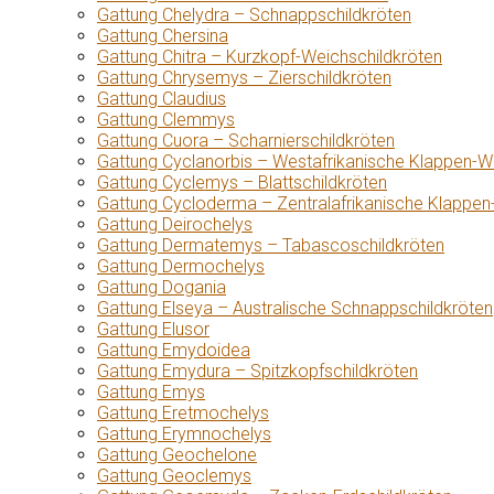
Gattung Chelydra – Schnappschildkröten
Gattung Chersina
Gattung Chitra – Kurzkopf-Weichschildkröten
Gattung Chrysemys – Zierschildkröten
Gattung Claudius
Gattung Clemmys
Gattung Cuora – Scharnierschildkröten
Gattung Cyclanorbis – Westafrikanische Klappen-W
Gattung Cyclemys – Blattschildkröten
Gattung Cycloderma – Zentralafrikanische Klappen
Gattung Deirochelys
Gattung Dermatemys – Tabascoschildkröten
Gattung Dermochelys
Gattung Dogania
Gattung Elseya – Australische Schnappschildkröten
Gattung Elusor
Gattung Emydoidea
Gattung Emydura – Spitzkopfschildkröten
Gattung Emys
Gattung Eretmochelys
Gattung Erymnochelys
Gattung Geochelone
Gattung Geoclemys