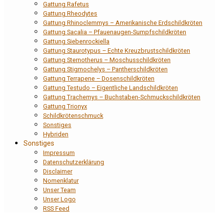
Gattung Rafetus
Gattung Rheodytes
Gattung Rhinoclemmys – Amerikanische Erdschildkröten
Gattung Sacalia – Pfauenaugen-Sumpfschildkröten
Gattung Siebenrockiella
Gattung Staurotypus – Echte Kreuzbrustschildkröten
Gattung Sternotherus – Moschusschildkröten
Gattung Stigmochelys – Pantherschildkröten
Gattung Terrapene – Dosenschildkröten
Gattung Testudo – Eigentliche Landschildkröten
Gattung Trachemys – Buchstaben-Schmuckschildkröten
Gattung Trionyx
Schildkrötenschmuck
Sonstiges
Hybriden
Sonstiges
Impressum
Datenschutzerklärung
Disclaimer
Nomenklatur
Unser Team
Unser Logo
RSS Feed