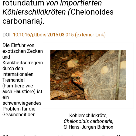
rotundatum
von importierten
Köhlerschildkröten (
Chelonoides
carbonaria
).
DOI:
10.1016/j.ttbdis.2015.03.015 (externer Link)
Die Einfuhr von
exotischen Zecken
und
Krankheitserregern
durch den
internationalen
Tierhandel
(Farmtiere wie
auch Haustiere) ist
ein
schwerwiegendes
Problem für die
Gesundheit der
Köhlerschildkröte,
Chelonoidis carbonaria
,
© Hans-Jürgen Bidmon