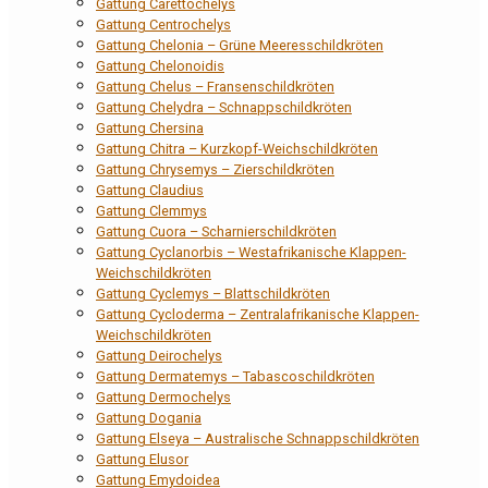
Gattung Carettochelys
Gattung Centrochelys
Gattung Chelonia – Grüne Meeresschildkröten
Gattung Chelonoidis
Gattung Chelus – Fransenschildkröten
Gattung Chelydra – Schnappschildkröten
Gattung Chersina
Gattung Chitra – Kurzkopf-Weichschildkröten
Gattung Chrysemys – Zierschildkröten
Gattung Claudius
Gattung Clemmys
Gattung Cuora – Scharnierschildkröten
Gattung Cyclanorbis – Westafrikanische Klappen-
Weichschildkröten
Gattung Cyclemys – Blattschildkröten
Gattung Cycloderma – Zentralafrikanische Klappen-
Weichschildkröten
Gattung Deirochelys
Gattung Dermatemys – Tabascoschildkröten
Gattung Dermochelys
Gattung Dogania
Gattung Elseya – Australische Schnappschildkröten
Gattung Elusor
Gattung Emydoidea