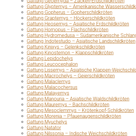
Gattung Geoemyda – Zacken-Erdschildkröten
Gattung Glyptemys – Amerikanische Wasserschildk
Gattung Gopherus – Gopherschildkröten
Gattung Graptemys – Höckerschildkröten
Gattung Heosemys – Asiatische Erdschildkröten
Gattung Homopus – Flachschildkröten
Gattung Hydromedusa – Südamerikanische Schlang
Gattung Indotestudo – Asiatische Landschildkröten
Gattung Kinixys – Gelenkschildkröten
Gattung Kinosternon – Klappschildkröten
Gattung Lepidochelys
Gattung Leucocephalon
Gattung Lissemys – Asiatische Klappen-Weichschil
Gattung Macrochelys – Geierschildkröten
Gattung Malaclemys
Gattung Malacochersus
Gattung Malayemys
Gattung Manouria – Asiatische Waldschildkröten
Gattung Mauremys – Bachschildkröten
Gattung Mesoclemmys – Krötenkopf-Schildkröten
Gattung Morenia – Pfauenaugenschildkröten
Gattung Myuchelys
Gattung Natator
Gattung Nilssonia – Indische Weichschildkröten