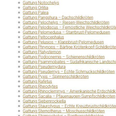
Gattung Notochelys
Gattung Orlitia
Gattung Palea
Gattung Pangshura – Dachschildkröten
Gattung Pelochelys – Riesen-Weichschildkröten
Gattung Pelodiscus – Fernöstliche Weichschildkröt
Gattung Pelomedusa – Starrbrust-Pelomedusen
Gattung Peltocephalus
Gattung Pelusios – Klappbrust-Pelomedusen
Gattung Phrynops – Bärtige Krötenkopf-Schildkröt
Gattung Platysternon
Gattung Podocnemis – Schienenschildkröten
Gattung Psammobates – Südafrikanische Landschi
Gattung Pseudemydura
Gattung Pseudemys – Echte Schmuckschildkröten
Gattung Pyxis – Spinnenschildkröten
Gattung Rafetus
Gattung Rheodytes
Gattung Rhinoclemmys – Amerikanische Erdschildk
Gattung Sacalia – Pfauenaugen-Sumpfschildkröten
Gattung Siebenrockiella
Gattung Staurotypus – Echte Kreuzbrustschildkröte
Gattung Sternotherus – Moschusschildkröten
Gattung Stigmochelys – Pantherschildkröten