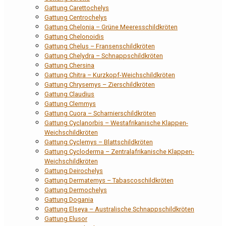
Gattung Carettochelys
Gattung Centrochelys
Gattung Chelonia – Grüne Meeresschildkröten
Gattung Chelonoidis
Gattung Chelus – Fransenschildkröten
Gattung Chelydra – Schnappschildkröten
Gattung Chersina
Gattung Chitra – Kurzkopf-Weichschildkröten
Gattung Chrysemys – Zierschildkröten
Gattung Claudius
Gattung Clemmys
Gattung Cuora – Scharnierschildkröten
Gattung Cyclanorbis – Westafrikanische Klappen-
Weichschildkröten
Gattung Cyclemys – Blattschildkröten
Gattung Cycloderma – Zentralafrikanische Klappen-
Weichschildkröten
Gattung Deirochelys
Gattung Dermatemys – Tabascoschildkröten
Gattung Dermochelys
Gattung Dogania
Gattung Elseya – Australische Schnappschildkröten
Gattung Elusor