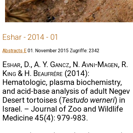
Eshar - 2014 - 01
Abstracts E
01. November 2015
Zugriffe: 2342
Eshar, D., A. Y. Gancz, N. Avni-Magen, R.
King & H. Beaufrére
(2014):
Hematologic, plasma biochemistry,
and acid-base analysis of adult Negev
Desert tortoises (
Testudo werneri
) in
Israel. – Journal of Zoo and Wildlife
Medicine 45(4): 979-983.