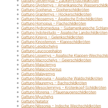
Gattung Geoemyda – Zacken-Erdschildkröten
Gattung Glyptemys – Amerikanische Wasserschildk
Gattung Gopherus – Gopherschildkröten
Gattung Graptemys – Höckerschildkröten
Gattung Heosemys – Asiatische Erdschildkröten
Gattung Homopus – Flachschildkröten
Gattung Hydromedusa – Südamerikanische Schlang
Gattung Indotestudo – Asiatische Landschildkröten
Gattung Kinixys – Gelenkschildkröten
Gattung Kinosternon – Klappschildkröten
Gattung Lepidochelys
Gattung Leucocephalon
Gattung Lissemys – Asiatische Klappen-Weichschil
Gattung Macrochelys – Geierschildkröten
Gattung Malaclemys
Gattung Malacochersus
Gattung Malayemys
Gattung Manouria – Asiatische Waldschildkröten
Gattung Mauremys – Bachschildkröten
Gattung Mesoclemmys – Krötenkopf-Schildkröten
Gattung Morenia – Pfauenaugenschildkröten
Gattung Myuchelys
Gattung Natator
Gattung Nilssonia – Indische Weichschildkröten