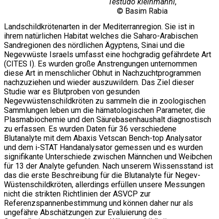
Testudo kleinmanni
,
© Basim Rabia
Landschildkrötenarten in der Mediterranregion. Sie ist in
ihrem natürlichen Habitat welches die Saharo-Arabischen
Sandregionen des nördlichen Ägyptens, Sinai und die
Negevwüste Israels umfasst eine hochgradig gefährdete Art
(CITES I). Es wurden große Anstrengungen unternommen
diese Art in menschlicher Obhut in Nachzuchtprogrammen
nachzuziehen und wieder auszuwildern. Das Ziel dieser
Studie war es Blutproben von gesunden
Negevwüstenschildkröten zu sammeln die in zoologischen
Sammlungen leben um die hämatologischen Parameter, die
Plasmabiochemie und den Säurebasenhaushalt diagnostisch
zu erfassen. Es wurden Daten für 36 verschiedene
Blutanalyte mit dem Abaxis Vetscan Bench-top Analysator
und dem i-STAT Handanalysator gemessen und es wurden
signifikante Unterschiede zwischen Männchen und Weibchen
für 13 der Analyte gefunden. Nach unserem Wissensstand ist
das die erste Beschreibung für die Blutanalyte für Negev-
Wüstenschildkröten, allerdings erfüllen unsere Messungen
nicht die strikten Richtlinien der ASVCP zur
Referenzspannenbestimmung und können daher nur als
ungefähre Abschätzungen zur Evaluierung des