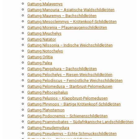
Gattung Malayemys
Gattung Manouria – Asiatische Waldschildkröten
Gattung Mauremys – Bachschildkröten
Gattung Mesoclemmys – Krötenkopf-Schildkröten
Gattung Morenia – Pfauenaugenschildkröten
Gattung Myuchelys
Gattung Natator
Gattung Nilssonia – Indische Weichschildkröten
Gattung Notochelys
Gattung Orlitia
Gattung Palea
Gattung Pangshura – Dachschildkröten
Gattung Pelochelys – Riesen-Weichschildkröten
Gattung Pelodiscus – Fernöstliche Weichschildkröten
Gattung Pelomedusa – Starrbrust-Pelomedusen
Gattung Peltocephalus
Gattung Pelusios – Klappbrust-Pelomedusen
Gattung Phrynops – Bärtige Krötenkopf-Schildkröten
Gattung Platysternon
Gattung Podocnemis – Schienenschildkröten
Gattung Psammobates – Südafrikanische Landschildkröten
Gattung Pseudemydura
Gattung Pseudemys – Echte Schmuckschildkröten