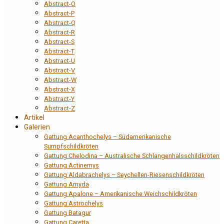
Abstract-O
Abstract-P
Abstract-Q
Abstract-R
Abstract-S
Abstract-T
Abstract-U
Abstract-V
Abstract-W
Abstract-X
Abstract-Y
Abstract-Z
Artikel
Galerien
Gattung Acanthochelys – Südamerikanische
Sumpfschildkröten
Gattung Chelodina – Australische Schlangenhalsschildkröten
Gattung Actinemys
Gattung Aldabrachelys – Seychellen-Riesenschildkröten
Gattung Amyda
Gattung Apalone – Amerikanische Weichschildkröten
Gattung Astrochelys
Gattung Batagur
Gattung Caretta