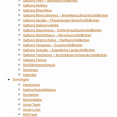
Gattung Pyxis – Spinnenschildkröten
Gattung Rafetus
Gattung Rheodytes
Gattung Rhinoclemmys – Amerikanische Erdschildkröten
Gattung Sacalia – Pfauenaugen-Sumpfschildkröten
Gattung Siebenrockiella
Gattung Staurotypus – Echte Kreuzbrustschildkröten
Gattung Sternotherus – Moschusschildkröten
Gattung Stigmochelys – Pantherschildkröten
Gattung Terrapene – Dosenschildkröten
Gattung Testudo – Eigentliche Landschildkröten
Gattung Trachemys – Buchstaben-Schmuckschildkröten
Gattung Trionyx
Schildkrötenschmuck
Sonstiges
Hybriden
Sonstiges
Impressum
Datenschutzerklärung
Disclaimer
Nomenklatur
Unser Team
Unser Logo
RSS Feed