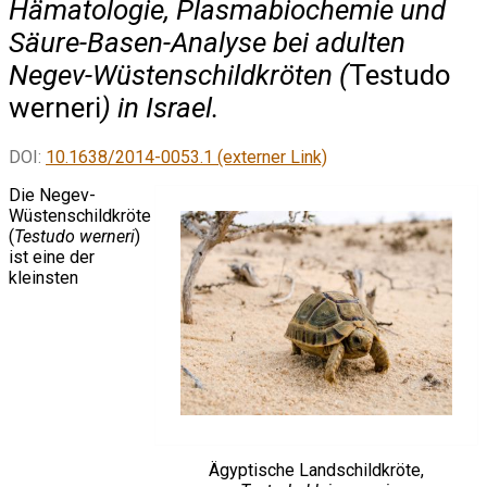
Hämatologie, Plasmabiochemie und
Säure-Basen-Analyse bei adulten
Negev-Wüstenschildkröten (
Testudo
werneri
) in Israel.
DOI:
10.1638/2014-0053.1 (externer Link)
Die Negev-
Wüstenschildkröte
(
Testudo werneri
)
ist eine der
kleinsten
Ägyptische Landschildkröte,