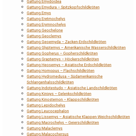
Gattung Emydoidea
Gattung Emydura – Spitzkopfschildkröten
Gattung Emys
Gattung Eretmochelys
Gattung Erymnochelys
Gattung Geochelone
Gattung Geoclemys
Gattung Geoemyda – Zacken-Erdschildkröten
Gattung Glyptemys – Amerikanische Wasserschildkröten
Gattung Gopherus – Gopherschildkröten
Gattung Graptemys – Höckerschildkröten
Gattung Heosemys – Asiatische Erdschildkröten
Gattung Homopus – Flachschildkröten
Gattung Hydromedusa – Südamerikanische
Schlangenhalsschildkröten
Gattung Indotestudo – Asiatische Landschildkröten
Gattung Kinixys – Gelenkschildkröten
Gattung Kinosternon – Klappschildkröten
Gattung Lepidochelys
Gattung Leucocephalon
Gattung Lissemys – Asiatische Klappen-Weichschildkröten
Gattung Macrochelys – Geierschildkröten
Gattung Malaclemys
Gattung Malacochersus