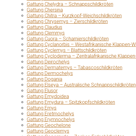
Gattung Chelydra – Schnappschildkröten
Gattung Chersina
Gattung Chitra – Kurzkopf-Weichschildkröten
Gattung Chrysemys – Zierschildkröten
Gattung Claudius
Gattung Clemmys
Gattung Cuora – Scharnierschildkröten
Gattung Cyclanorbis – Westafrikanische Klappen-W
Gattung Cyclemys – Blattschildkröten
Gattung Cycloderma – Zentralafrikanische Klappen
Gattung Deirochelys
Gattung Dermatemys – Tabascoschildkröten
Gattung Dermochelys
Gattung Dogania
Gattung Elseya – Australische Schnappschildkröten
Gattung Elusor
Gattung Emydoidea
Gattung Emydura – Spitzkopfschildkröten
Gattung Emys
Gattung Eretmochelys
Gattung Erymnochelys
Gattung Geochelone
Gattung Geoclemys