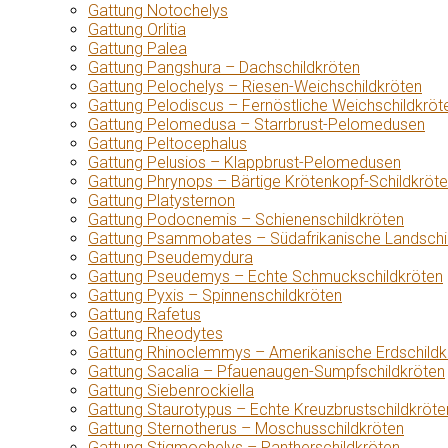
Gattung Notochelys
Gattung Orlitia
Gattung Palea
Gattung Pangshura – Dachschildkröten
Gattung Pelochelys – Riesen-Weichschildkröten
Gattung Pelodiscus – Fernöstliche Weichschildkröt
Gattung Pelomedusa – Starrbrust-Pelomedusen
Gattung Peltocephalus
Gattung Pelusios – Klappbrust-Pelomedusen
Gattung Phrynops – Bärtige Krötenkopf-Schildkröt
Gattung Platysternon
Gattung Podocnemis – Schienenschildkröten
Gattung Psammobates – Südafrikanische Landschi
Gattung Pseudemydura
Gattung Pseudemys – Echte Schmuckschildkröten
Gattung Pyxis – Spinnenschildkröten
Gattung Rafetus
Gattung Rheodytes
Gattung Rhinoclemmys – Amerikanische Erdschildk
Gattung Sacalia – Pfauenaugen-Sumpfschildkröten
Gattung Siebenrockiella
Gattung Staurotypus – Echte Kreuzbrustschildkröte
Gattung Sternotherus – Moschusschildkröten
Gattung Stigmochelys – Pantherschildkröten