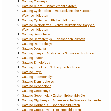
Gattung Clemmys
Gattung Cuora – Scharnierschildkröten
Gattung Cyclanorbis – Westafrikanische Klappen-
Weichschildkröten
Gattung Cyclemys – Blattschildkröten
Gattung Cycloderma – Zentralafrikanische Klappen-
Weichschildkröten
Gattung Deirochelys
Gattung Dermatemys – Tabascoschildkröten
Gattung Dermochelys
Gattung Dogania
Gattung Elseya – Australische Schnappschildkröten
Gattung Elusor
Gattung Emydoidea
Gattung Emydura – Spitzkopfschildkröten
Gattung Emys
Gattung Eretmochelys
Gattung Erymnochelys
Gattung Geochelone
Gattung Geoclemys
Gattung Geoemyda – Zacken-Erdschildkröten
Gattung Glyptemys – Amerikanische Wasserschildkröten
Gattung Gopherus – Gopherschildkröten
Gattung Graptemys – Höckerschildkröten