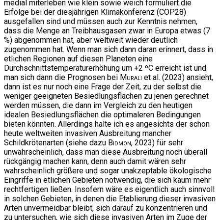
medial miterleben wie klein sowie weich formuliert die
Erfolge bei der diesjährigen Klimakonferenz (COP28)
ausgefallen sind und müssen auch zur Kenntnis nehmen,
dass die Menge an Treibhausgasen zwar in Europa etwas (7
%) abgenommen hat, aber weltweit wieder deutlich
zugenommen hat. Wenn man sich dann daran erinnert, dass in
etlichen Regionen auf diesen Planeten eine
Durchschnittstemperaturerhöhung um +2 ºC erreicht ist und
man sich dann die Prognosen bei
Murali
et al. (2023) ansieht,
dann ist es nur noch eine Frage der Zeit, zu der selbst die
weniger geeigneten Besiedlungsflächen zu jenen gerechnet
werden müssen, die dann im Vergleich zu den heutigen
idealen Besiedlungsflächen die optimaleren Bedingungen
bieten könnten. Allerdings halte ich es angesichts der schon
heute weltweiten invasiven Ausbreitung mancher
Schildkrötenarten (siehe dazu
Bidmon
, 2023) für sehr
unwahrscheinlich, dass man diese Ausbreitung noch überall
rückgängig machen kann, denn auch damit wären sehr
wahrscheinlich größere und sogar unakzeptable ökologische
Eingriffe in etlichen Gebieten notwendig, die sich kaum mehr
rechtfertigen ließen. Insofern wäre es eigentlich auch sinnvoll
in solchen Gebieten, in denen die Etablierung dieser invasiven
Arten unvermeidbar bleibt, sich darauf zu konzentrieren und
zu untersuchen, wie sich diese invasiven Arten im Zuge der