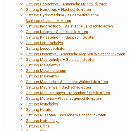
Gattung Heosemys – Asiatische Erdschildkröten
Gattung Homopus – Flachschildkröten
Gattung Hydromedusa – Südamerikanische
Schlangenhalsschildkröten
Gattung Indotestudo – Asiatische Landschildkröten
Gattung Kinixys – Gelenkschildkröten
Gattung Kinosternon – Klappschildkröten
Gattung Lepidochelys
Gattung Leucocephalon
Gattung Lissemys – Asiatische Klappen-Weichschildkröten
Gattung Macrochelys – Geierschildkröten
Gattung Malaclemys
Gattung Malacochersus
Gattung Malayemys
Gattung Manouria – Asiatische Waldschildkröten
Gattung Mauremys – Bachschildkröten
Gattung Mesoclemmys – Krötenkopf-Schildkröten
Gattung Morenia – Pfauenaugenschildkröten
Gattung Myuchelys
Gattung Natator
Gattung Nilssonia – Indische Weichschildkröten
Gattung Notochelys
Gattung Orlitia