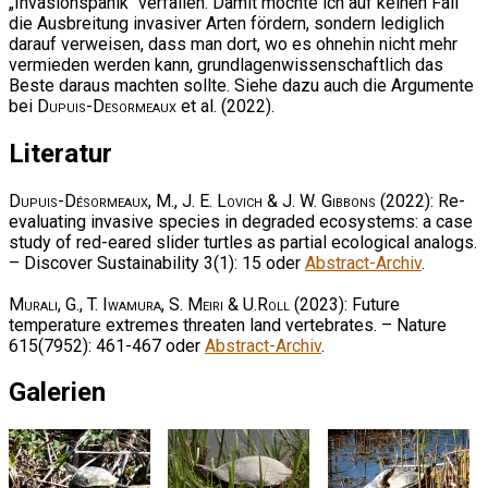
„Invasionspanik“ verfallen. Damit möchte ich auf keinen Fall
die Ausbreitung invasiver Arten fördern, sondern lediglich
darauf verweisen, dass man dort, wo es ohnehin nicht mehr
vermieden werden kann, grundlagenwissenschaftlich das
Beste daraus machten sollte. Siehe dazu auch die Argumente
bei
Dupuis-Desormeaux
et al. (2022).
Literatur
Dupuis-Désormeaux, M., J. E. Lovich & J. W. Gibbons
(2022): Re-
evaluating invasive species in degraded ecosystems: a case
study of red-eared slider turtles as partial ecological analogs.
– Discover Sustainability 3(1): 15 oder
Abstract-Archiv
.
Murali, G., T. Iwamura, S. Meiri & U.Roll
(2023): Future
temperature extremes threaten land vertebrates. – Nature
615(7952): 461-467 oder
Abstract-Archiv
.
Galerien