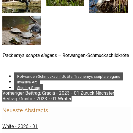
Trachemys scripta elegans
– Rotwangen-Schmuckschildkröte
Rotwangen-Schmuckschildkröte, Trachemys scripta elegans
Invasive Art
Shiping Gong
Vorheriger Beitrag: Graciá - 2023 - 01
Zurück
Nächster
Beitrag: Guinto - 2023 - 01
Weiter
Neueste Abstracts
White - 2026 - 01