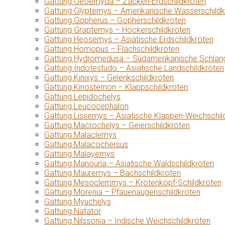
Gattung Geoemyda – Zacken-Erdschildkröten
Gattung Glyptemys – Amerikanische Wasserschildk
Gattung Gopherus – Gopherschildkröten
Gattung Graptemys – Höckerschildkröten
Gattung Heosemys – Asiatische Erdschildkröten
Gattung Homopus – Flachschildkröten
Gattung Hydromedusa – Südamerikanische Schlang
Gattung Indotestudo – Asiatische Landschildkröten
Gattung Kinixys – Gelenkschildkröten
Gattung Kinosternon – Klappschildkröten
Gattung Lepidochelys
Gattung Leucocephalon
Gattung Lissemys – Asiatische Klappen-Weichschil
Gattung Macrochelys – Geierschildkröten
Gattung Malaclemys
Gattung Malacochersus
Gattung Malayemys
Gattung Manouria – Asiatische Waldschildkröten
Gattung Mauremys – Bachschildkröten
Gattung Mesoclemmys – Krötenkopf-Schildkröten
Gattung Morenia – Pfauenaugenschildkröten
Gattung Myuchelys
Gattung Natator
Gattung Nilssonia – Indische Weichschildkröten