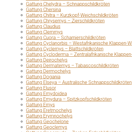
Gattung Chelydra – Schnappschildkröten
Gattung Chersina
Gattung Chitra – Kurzkopf-Weichschildkröten
Gattung Chrysemys – Zierschildkröten
Gattung Claudius
Gattung Clemmys
Gattung Cuora – Scharnierschildkröten
Gattung Cyclanorbis – Westafrikanische Klappen-W
Gattung Cyclemys – Blattschildkröten
Gattung Cycloderma – Zentralafrikanische Klappen
Gattung Deirochelys
Gattung Dermatemys – Tabascoschildkröten
Gattung Dermochelys
Gattung Dogania
Gattung Elseya – Australische Schnappschildkröten
Gattung Elusor
Gattung Emydoidea
Gattung Emydura – Spitzkopfschildkröten
Gattung Emys
Gattung Eretmochelys
Gattung Erymnochelys
Gattung Geochelone
Gattung Geoclemys