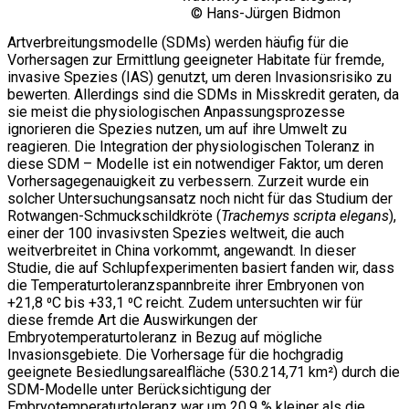
© Hans-Jürgen Bidmon
Artverbreitungsmodelle (SDMs) werden häufig für die
Vorhersagen zur Ermittlung geeigneter Habitate für fremde,
invasive Spezies (IAS) genutzt, um deren Invasionsrisiko zu
bewerten. Allerdings sind die SDMs in Misskredit geraten, da
sie meist die physiologischen Anpassungsprozesse
ignorieren die Spezies nutzen, um auf ihre Umwelt zu
reagieren. Die Integration der physiologischen Toleranz in
diese SDM – Modelle ist ein notwendiger Faktor, um deren
Vorhersagegenauigkeit zu verbessern. Zurzeit wurde ein
solcher Untersuchungsansatz noch nicht für das Studium der
Rotwangen-Schmuckschildkröte (
Trachemys scripta elegans
),
einer der 100 invasivsten Spezies weltweit, die auch
weitverbreitet in China vorkommt, angewandt. In dieser
Studie, die auf Schlupfexperimenten basiert fanden wir, dass
die Temperaturtoleranzspannbreite ihrer Embryonen von
+21,8 ⁰C bis +33,1 ⁰C reicht. Zudem untersuchten wir für
diese fremde Art die Auswirkungen der
Embryotemperaturtoleranz in Bezug auf mögliche
Invasionsgebiete. Die Vorhersage für die hochgradig
geeignete Besiedlungsarealfläche (530.214,71 km²) durch die
SDM-Modelle unter Berücksichtigung der
Embryotemperaturtoleranz war um 20,9 % kleiner als die