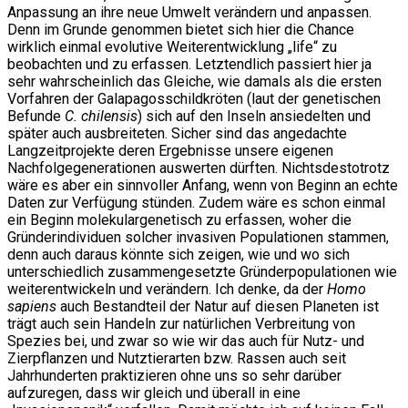
Anpassung an ihre neue Umwelt verändern und anpassen.
Denn im Grunde genommen bietet sich hier die Chance
wirklich einmal evolutive Weiterentwicklung „life“ zu
beobachten und zu erfassen. Letztendlich passiert hier ja
sehr wahrscheinlich das Gleiche, wie damals als die ersten
Vorfahren der Galapagosschildkröten (laut der genetischen
Befunde
C. chilensis
) sich auf den Inseln ansiedelten und
später auch ausbreiteten. Sicher sind das angedachte
Langzeitprojekte deren Ergebnisse unsere eigenen
Nachfolgegenerationen auswerten dürften. Nichtsdestotrotz
wäre es aber ein sinnvoller Anfang, wenn von Beginn an echte
Daten zur Verfügung stünden. Zudem wäre es schon einmal
ein Beginn molekulargenetisch zu erfassen, woher die
Gründerindividuen solcher invasiven Populationen stammen,
denn auch daraus könnte sich zeigen, wie und wo sich
unterschiedlich zusammengesetzte Gründerpopulationen wie
weiterentwickeln und verändern. Ich denke, da der
Homo
sapiens
auch Bestandteil der Natur auf diesen Planeten ist
trägt auch sein Handeln zur natürlichen Verbreitung von
Spezies bei, und zwar so wie wir das auch für Nutz- und
Zierpflanzen und Nutztierarten bzw. Rassen auch seit
Jahrhunderten praktizieren ohne uns so sehr darüber
aufzuregen, dass wir gleich und überall in eine