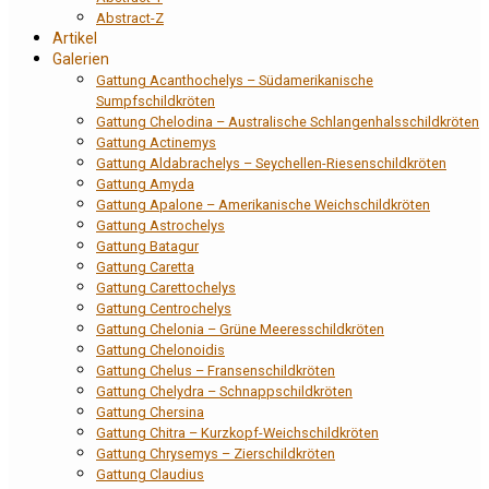
Abstract-Z
Artikel
Galerien
Gattung Acanthochelys – Südamerikanische
Sumpfschildkröten
Gattung Chelodina – Australische Schlangenhalsschildkröten
Gattung Actinemys
Gattung Aldabrachelys – Seychellen-Riesenschildkröten
Gattung Amyda
Gattung Apalone – Amerikanische Weichschildkröten
Gattung Astrochelys
Gattung Batagur
Gattung Caretta
Gattung Carettochelys
Gattung Centrochelys
Gattung Chelonia – Grüne Meeresschildkröten
Gattung Chelonoidis
Gattung Chelus – Fransenschildkröten
Gattung Chelydra – Schnappschildkröten
Gattung Chersina
Gattung Chitra – Kurzkopf-Weichschildkröten
Gattung Chrysemys – Zierschildkröten
Gattung Claudius