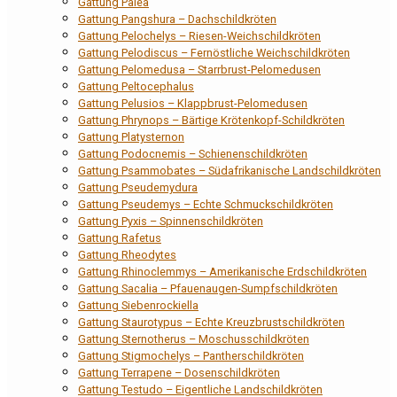
Gattung Palea
Gattung Pangshura – Dachschildkröten
Gattung Pelochelys – Riesen-Weichschildkröten
Gattung Pelodiscus – Fernöstliche Weichschildkröten
Gattung Pelomedusa – Starrbrust-Pelomedusen
Gattung Peltocephalus
Gattung Pelusios – Klappbrust-Pelomedusen
Gattung Phrynops – Bärtige Krötenkopf-Schildkröten
Gattung Platysternon
Gattung Podocnemis – Schienenschildkröten
Gattung Psammobates – Südafrikanische Landschildkröten
Gattung Pseudemydura
Gattung Pseudemys – Echte Schmuckschildkröten
Gattung Pyxis – Spinnenschildkröten
Gattung Rafetus
Gattung Rheodytes
Gattung Rhinoclemmys – Amerikanische Erdschildkröten
Gattung Sacalia – Pfauenaugen-Sumpfschildkröten
Gattung Siebenrockiella
Gattung Staurotypus – Echte Kreuzbrustschildkröten
Gattung Sternotherus – Moschusschildkröten
Gattung Stigmochelys – Pantherschildkröten
Gattung Terrapene – Dosenschildkröten
Gattung Testudo – Eigentliche Landschildkröten