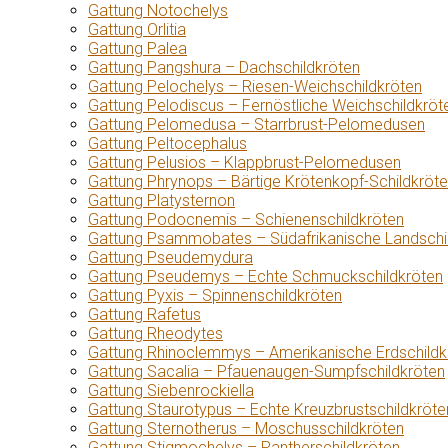
Gattung Notochelys
Gattung Orlitia
Gattung Palea
Gattung Pangshura – Dachschildkröten
Gattung Pelochelys – Riesen-Weichschildkröten
Gattung Pelodiscus – Fernöstliche Weichschildkröt
Gattung Pelomedusa – Starrbrust-Pelomedusen
Gattung Peltocephalus
Gattung Pelusios – Klappbrust-Pelomedusen
Gattung Phrynops – Bärtige Krötenkopf-Schildkröt
Gattung Platysternon
Gattung Podocnemis – Schienenschildkröten
Gattung Psammobates – Südafrikanische Landschi
Gattung Pseudemydura
Gattung Pseudemys – Echte Schmuckschildkröten
Gattung Pyxis – Spinnenschildkröten
Gattung Rafetus
Gattung Rheodytes
Gattung Rhinoclemmys – Amerikanische Erdschildk
Gattung Sacalia – Pfauenaugen-Sumpfschildkröten
Gattung Siebenrockiella
Gattung Staurotypus – Echte Kreuzbrustschildkröte
Gattung Sternotherus – Moschusschildkröten
Gattung Stigmochelys – Pantherschildkröten