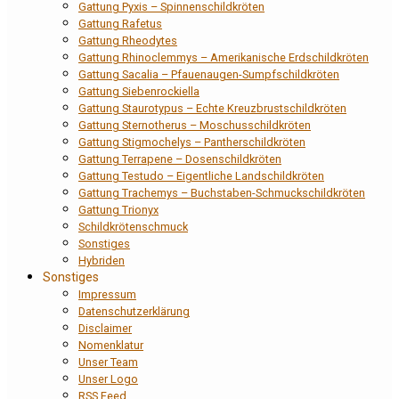
Gattung Pyxis – Spinnenschildkröten
Gattung Rafetus
Gattung Rheodytes
Gattung Rhinoclemmys – Amerikanische Erdschildkröten
Gattung Sacalia – Pfauenaugen-Sumpfschildkröten
Gattung Siebenrockiella
Gattung Staurotypus – Echte Kreuzbrustschildkröten
Gattung Sternotherus – Moschusschildkröten
Gattung Stigmochelys – Pantherschildkröten
Gattung Terrapene – Dosenschildkröten
Gattung Testudo – Eigentliche Landschildkröten
Gattung Trachemys – Buchstaben-Schmuckschildkröten
Gattung Trionyx
Schildkrötenschmuck
Sonstiges
Hybriden
Sonstiges
Impressum
Datenschutzerklärung
Disclaimer
Nomenklatur
Unser Team
Unser Logo
RSS Feed