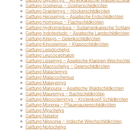
Gattung Glyptemys – Amerikanische Wasserschildk
Gattung Gopherus – Gopherschildkröten
Gattung Graptemys – Höckerschildkröten
Gattung Heosemys – Asiatische Erdschildkröten
Gattung Homopus – Flachschildkröten
Gattung Hydromedusa – Südamerikanische Schlang
Gattung Indotestudo – Asiatische Landschildkröten
Gattung Kinixys – Gelenkschildkröten
Gattung Kinosternon – Klappschildkröten
Gattung Lepidochelys
Gattung Leucocephalon
Gattung Lissemys – Asiatische Klappen-Weichschil
Gattung Macrochelys – Geierschildkröten
Gattung Malaclemys
Gattung Malacochersus
Gattung Malayemys
Gattung Manouria – Asiatische Waldschildkröten
Gattung Mauremys – Bachschildkröten
Gattung Mesoclemmys – Krötenkopf-Schildkröten
Gattung Morenia – Pfauenaugenschildkröten
Gattung Myuchelys
Gattung Natator
Gattung Nilssonia – Indische Weichschildkröten
Gattung Notochelys