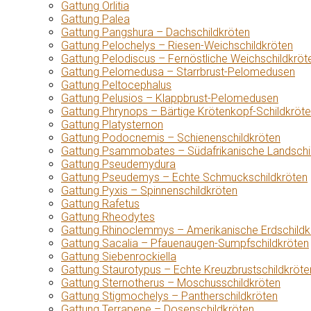
Gattung Orlitia
Gattung Palea
Gattung Pangshura – Dachschildkröten
Gattung Pelochelys – Riesen-Weichschildkröten
Gattung Pelodiscus – Fernöstliche Weichschildkröt
Gattung Pelomedusa – Starrbrust-Pelomedusen
Gattung Peltocephalus
Gattung Pelusios – Klappbrust-Pelomedusen
Gattung Phrynops – Bärtige Krötenkopf-Schildkröt
Gattung Platysternon
Gattung Podocnemis – Schienenschildkröten
Gattung Psammobates – Südafrikanische Landschi
Gattung Pseudemydura
Gattung Pseudemys – Echte Schmuckschildkröten
Gattung Pyxis – Spinnenschildkröten
Gattung Rafetus
Gattung Rheodytes
Gattung Rhinoclemmys – Amerikanische Erdschildk
Gattung Sacalia – Pfauenaugen-Sumpfschildkröten
Gattung Siebenrockiella
Gattung Staurotypus – Echte Kreuzbrustschildkröte
Gattung Sternotherus – Moschusschildkröten
Gattung Stigmochelys – Pantherschildkröten
Gattung Terrapene – Dosenschildkröten