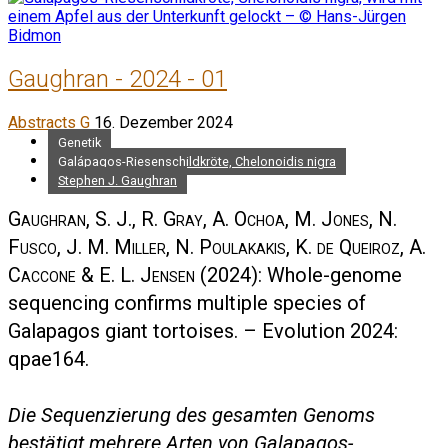
Gaughran - 2024 - 01
Abstracts G
16. Dezember 2024
Genetik
Galápagos-Riesenschildkröte, Chelonoidis nigra
Stephen J. Gaughran
Gaughran, S. J., R. Gray, A. Ochoa, M. Jones, N.
Fusco, J. M. Miller, N. Poulakakis, K. de Queiroz, A.
Caccone & E. L. Jensen
(2024): Whole-genome
sequencing confirms multiple species of
Galapagos giant tortoises. – Evolution 2024:
qpae164.
Die Sequenzierung des gesamten Genoms
bestätigt mehrere Arten von Galapagos-