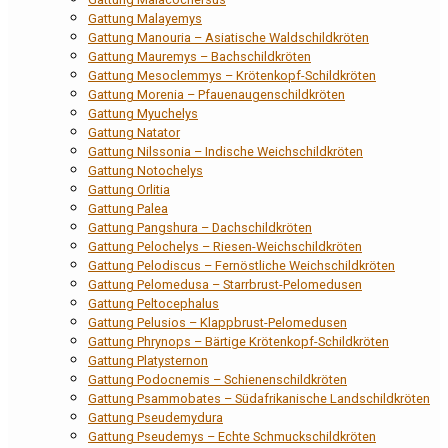
Gattung Malayemys
Gattung Manouria – Asiatische Waldschildkröten
Gattung Mauremys – Bachschildkröten
Gattung Mesoclemmys – Krötenkopf-Schildkröten
Gattung Morenia – Pfauenaugenschildkröten
Gattung Myuchelys
Gattung Natator
Gattung Nilssonia – Indische Weichschildkröten
Gattung Notochelys
Gattung Orlitia
Gattung Palea
Gattung Pangshura – Dachschildkröten
Gattung Pelochelys – Riesen-Weichschildkröten
Gattung Pelodiscus – Fernöstliche Weichschildkröten
Gattung Pelomedusa – Starrbrust-Pelomedusen
Gattung Peltocephalus
Gattung Pelusios – Klappbrust-Pelomedusen
Gattung Phrynops – Bärtige Krötenkopf-Schildkröten
Gattung Platysternon
Gattung Podocnemis – Schienenschildkröten
Gattung Psammobates – Südafrikanische Landschildkröten
Gattung Pseudemydura
Gattung Pseudemys – Echte Schmuckschildkröten