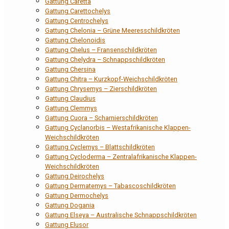
Gattung Caretta
Gattung Carettochelys
Gattung Centrochelys
Gattung Chelonia – Grüne Meeresschildkröten
Gattung Chelonoidis
Gattung Chelus – Fransenschildkröten
Gattung Chelydra – Schnappschildkröten
Gattung Chersina
Gattung Chitra – Kurzkopf-Weichschildkröten
Gattung Chrysemys – Zierschildkröten
Gattung Claudius
Gattung Clemmys
Gattung Cuora – Scharnierschildkröten
Gattung Cyclanorbis – Westafrikanische Klappen-
Weichschildkröten
Gattung Cyclemys – Blattschildkröten
Gattung Cycloderma – Zentralafrikanische Klappen-
Weichschildkröten
Gattung Deirochelys
Gattung Dermatemys – Tabascoschildkröten
Gattung Dermochelys
Gattung Dogania
Gattung Elseya – Australische Schnappschildkröten
Gattung Elusor