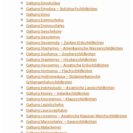
Gattung Emydoidea
Gattung Emydura – Spitzkopfschildkröten
Gattung Emys
Gattung Eretmochelys
Gattung Erymnochelys
Gattung Geochelone
Gattung Geoclemys
Gattung Geoemyda – Zacken-Erdschildkröten
Gattung Glyptemys – Amerikanische Wasserschildkröten
Gattung Gopherus – Gopherschildkröten
Gattung Graptemys – Höckerschildkröten
Gattung Heosemys – Asiatische Erdschildkröten
Gattung Homopus – Flachschildkröten
Gattung Hydromedusa – Südamerikanische
Schlangenhalsschildkröten
Gattung Indotestudo – Asiatische Landschildkröten
Gattung Kinixys – Gelenkschildkröten
Gattung Kinosternon – Klappschildkröten
Gattung Lepidochelys
Gattung Leucocephalon
Gattung Lissemys – Asiatische Klappen-Weichschildkröten
Gattung Macrochelys – Geierschildkröten
Gattung Malaclemys
Gattung Malacochersus