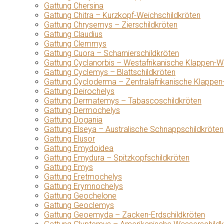
Gattung Chersina
Gattung Chitra – Kurzkopf-Weichschildkröten
Gattung Chrysemys – Zierschildkröten
Gattung Claudius
Gattung Clemmys
Gattung Cuora – Scharnierschildkröten
Gattung Cyclanorbis – Westafrikanische Klappen-W
Gattung Cyclemys – Blattschildkröten
Gattung Cycloderma – Zentralafrikanische Klappen
Gattung Deirochelys
Gattung Dermatemys – Tabascoschildkröten
Gattung Dermochelys
Gattung Dogania
Gattung Elseya – Australische Schnappschildkröten
Gattung Elusor
Gattung Emydoidea
Gattung Emydura – Spitzkopfschildkröten
Gattung Emys
Gattung Eretmochelys
Gattung Erymnochelys
Gattung Geochelone
Gattung Geoclemys
Gattung Geoemyda – Zacken-Erdschildkröten