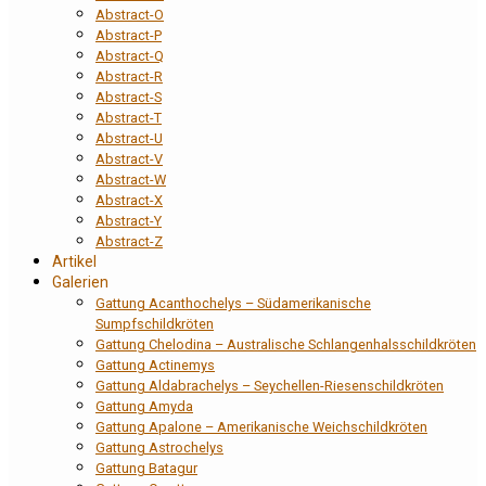
Abstract-O
Abstract-P
Abstract-Q
Abstract-R
Abstract-S
Abstract-T
Abstract-U
Abstract-V
Abstract-W
Abstract-X
Abstract-Y
Abstract-Z
Artikel
Galerien
Gattung Acanthochelys – Südamerikanische
Sumpfschildkröten
Gattung Chelodina – Australische Schlangenhalsschildkröten
Gattung Actinemys
Gattung Aldabrachelys – Seychellen-Riesenschildkröten
Gattung Amyda
Gattung Apalone – Amerikanische Weichschildkröten
Gattung Astrochelys
Gattung Batagur