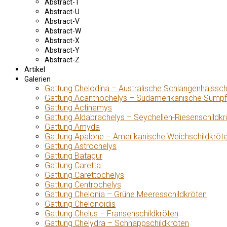
Abstract-T
Abstract-U
Abstract-V
Abstract-W
Abstract-X
Abstract-Y
Abstract-Z
Artikel
Galerien
Gattung Chelodina – Australische Schlangenhalssch
Gattung Acanthochelys – Südamerikanische Sumpf
Gattung Actinemys
Gattung Aldabrachelys – Seychellen-Riesenschildkr
Gattung Amyda
Gattung Apalone – Amerikanische Weichschildkröt
Gattung Astrochelys
Gattung Batagur
Gattung Caretta
Gattung Carettochelys
Gattung Centrochelys
Gattung Chelonia – Grüne Meeresschildkröten
Gattung Chelonoidis
Gattung Chelus – Fransenschildkröten
Gattung Chelydra – Schnappschildkröten