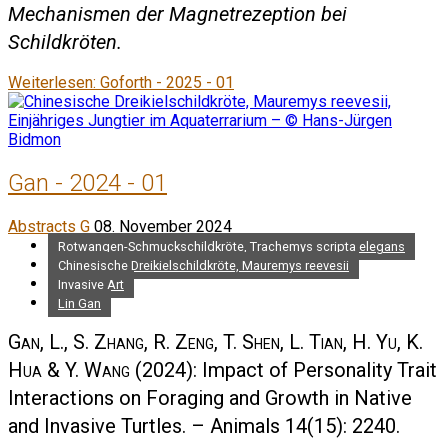
Mechanismen der Magnetrezeption bei
Schildkröten.
Weiterlesen: Goforth - 2025 - 01
Gan - 2024 - 01
Abstracts G
08. November 2024
Rotwangen-Schmuckschildkröte, Trachemys scripta elegans
Chinesische Dreikielschildkröte, Mauremys reevesii
Invasive Art
Lin Gan
Gan, L., S. Zhang, R. Zeng, T. Shen, L. Tian, H. Yu, K.
Hua & Y. Wang
(2024): Impact of Personality Trait
Interactions on Foraging and Growth in Native
and Invasive Turtles. – Animals 14(15): 2240.