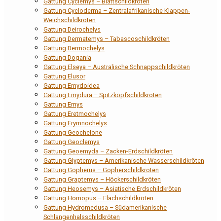
Gattung Cyclemys – Blattschildkröten
Gattung Cycloderma – Zentralafrikanische Klappen-
Weichschildkröten
Gattung Deirochelys
Gattung Dermatemys – Tabascoschildkröten
Gattung Dermochelys
Gattung Dogania
Gattung Elseya – Australische Schnappschildkröten
Gattung Elusor
Gattung Emydoidea
Gattung Emydura – Spitzkopfschildkröten
Gattung Emys
Gattung Eretmochelys
Gattung Erymnochelys
Gattung Geochelone
Gattung Geoclemys
Gattung Geoemyda – Zacken-Erdschildkröten
Gattung Glyptemys – Amerikanische Wasserschildkröten
Gattung Gopherus – Gopherschildkröten
Gattung Graptemys – Höckerschildkröten
Gattung Heosemys – Asiatische Erdschildkröten
Gattung Homopus – Flachschildkröten
Gattung Hydromedusa – Südamerikanische
Schlangenhalsschildkröten