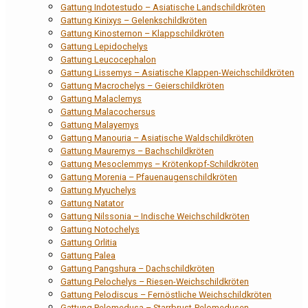
Gattung Indotestudo – Asiatische Landschildkröten
Gattung Kinixys – Gelenkschildkröten
Gattung Kinosternon – Klappschildkröten
Gattung Lepidochelys
Gattung Leucocephalon
Gattung Lissemys – Asiatische Klappen-Weichschildkröten
Gattung Macrochelys – Geierschildkröten
Gattung Malaclemys
Gattung Malacochersus
Gattung Malayemys
Gattung Manouria – Asiatische Waldschildkröten
Gattung Mauremys – Bachschildkröten
Gattung Mesoclemmys – Krötenkopf-Schildkröten
Gattung Morenia – Pfauenaugenschildkröten
Gattung Myuchelys
Gattung Natator
Gattung Nilssonia – Indische Weichschildkröten
Gattung Notochelys
Gattung Orlitia
Gattung Palea
Gattung Pangshura – Dachschildkröten
Gattung Pelochelys – Riesen-Weichschildkröten
Gattung Pelodiscus – Fernöstliche Weichschildkröten
Gattung Pelomedusa – Starrbrust-Pelomedusen