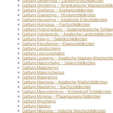
Gattung Geoemyda – Zacken-Erdschildkröten
Gattung Glyptemys – Amerikanische Wasserschildk
Gattung Gopherus – Gopherschildkröten
Gattung Graptemys – Höckerschildkröten
Gattung Heosemys – Asiatische Erdschildkröten
Gattung Homopus – Flachschildkröten
Gattung Hydromedusa – Südamerikanische Schlang
Gattung Indotestudo – Asiatische Landschildkröten
Gattung Kinixys – Gelenkschildkröten
Gattung Kinosternon – Klappschildkröten
Gattung Lepidochelys
Gattung Leucocephalon
Gattung Lissemys – Asiatische Klappen-Weichschil
Gattung Macrochelys – Geierschildkröten
Gattung Malaclemys
Gattung Malacochersus
Gattung Malayemys
Gattung Manouria – Asiatische Waldschildkröten
Gattung Mauremys – Bachschildkröten
Gattung Mesoclemmys – Krötenkopf-Schildkröten
Gattung Morenia – Pfauenaugenschildkröten
Gattung Myuchelys
Gattung Natator
Gattung Nilssonia – Indische Weichschildkröten