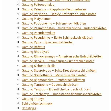
Gattung Peltocephalus
Gattung Pelusios – Klappbrust-Pelomedusen
Gattung Phrynops – Bärtige Krötenkopf-Schildkröten
Gattung Platysternon
Gattung Podocnemis – Schienenschildkröten
Gattung Psammobates – Südafrikanische Landschildkröten
Gattung Pseudemydura
Gattung Pseudemys – Echte Schmuckschildkröten
Gattung Pyxis – Spinnenschildkröten
Gattung Rafetus
Gattung Rheodytes
Gattung Rhinoclemmys – Amerikanische Erdschildkröten
Gattung Sacalia – Pfauenaugen-Sumpfschildkröten
Gattung Siebenrockiella
Gattung Staurotypus – Echte Kreuzbrustschildkröten
Gattung Sternotherus – Moschusschildkröten
Gattung Stigmochelys – Pantherschildkröten
Gattung Terrapene – Dosenschildkröten
Gattung Testudo – Eigentliche Landschildkröten
Gattung Trachemys – Buchstaben-Schmuckschildkröten
Gattung Trionyx
Schildkrötenschmuck
Sonstiges