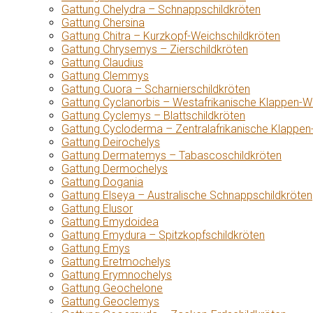
Gattung Chelydra – Schnappschildkröten
Gattung Chersina
Gattung Chitra – Kurzkopf-Weichschildkröten
Gattung Chrysemys – Zierschildkröten
Gattung Claudius
Gattung Clemmys
Gattung Cuora – Scharnierschildkröten
Gattung Cyclanorbis – Westafrikanische Klappen-W
Gattung Cyclemys – Blattschildkröten
Gattung Cycloderma – Zentralafrikanische Klappen
Gattung Deirochelys
Gattung Dermatemys – Tabascoschildkröten
Gattung Dermochelys
Gattung Dogania
Gattung Elseya – Australische Schnappschildkröten
Gattung Elusor
Gattung Emydoidea
Gattung Emydura – Spitzkopfschildkröten
Gattung Emys
Gattung Eretmochelys
Gattung Erymnochelys
Gattung Geochelone
Gattung Geoclemys