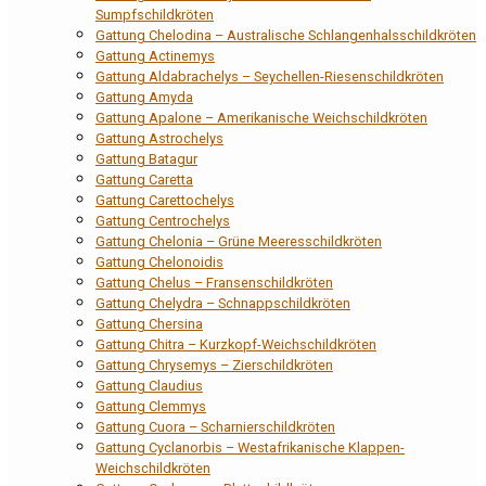
Sumpfschildkröten
Gattung Chelodina – Australische Schlangenhalsschildkröten
Gattung Actinemys
Gattung Aldabrachelys – Seychellen-Riesenschildkröten
Gattung Amyda
Gattung Apalone – Amerikanische Weichschildkröten
Gattung Astrochelys
Gattung Batagur
Gattung Caretta
Gattung Carettochelys
Gattung Centrochelys
Gattung Chelonia – Grüne Meeresschildkröten
Gattung Chelonoidis
Gattung Chelus – Fransenschildkröten
Gattung Chelydra – Schnappschildkröten
Gattung Chersina
Gattung Chitra – Kurzkopf-Weichschildkröten
Gattung Chrysemys – Zierschildkröten
Gattung Claudius
Gattung Clemmys
Gattung Cuora – Scharnierschildkröten
Gattung Cyclanorbis – Westafrikanische Klappen-
Weichschildkröten