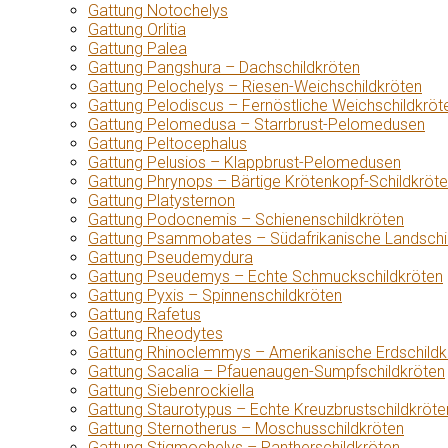
Gattung Notochelys
Gattung Orlitia
Gattung Palea
Gattung Pangshura – Dachschildkröten
Gattung Pelochelys – Riesen-Weichschildkröten
Gattung Pelodiscus – Fernöstliche Weichschildkröt
Gattung Pelomedusa – Starrbrust-Pelomedusen
Gattung Peltocephalus
Gattung Pelusios – Klappbrust-Pelomedusen
Gattung Phrynops – Bärtige Krötenkopf-Schildkröt
Gattung Platysternon
Gattung Podocnemis – Schienenschildkröten
Gattung Psammobates – Südafrikanische Landschi
Gattung Pseudemydura
Gattung Pseudemys – Echte Schmuckschildkröten
Gattung Pyxis – Spinnenschildkröten
Gattung Rafetus
Gattung Rheodytes
Gattung Rhinoclemmys – Amerikanische Erdschildk
Gattung Sacalia – Pfauenaugen-Sumpfschildkröten
Gattung Siebenrockiella
Gattung Staurotypus – Echte Kreuzbrustschildkröte
Gattung Sternotherus – Moschusschildkröten
Gattung Stigmochelys – Pantherschildkröten