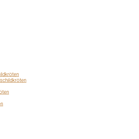
ildkröten
schildkröten
öten
en