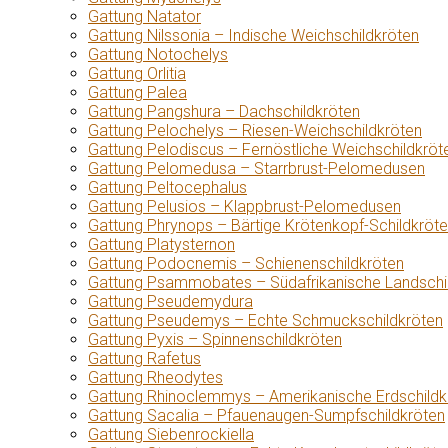
Gattung Natator
Gattung Nilssonia – Indische Weichschildkröten
Gattung Notochelys
Gattung Orlitia
Gattung Palea
Gattung Pangshura – Dachschildkröten
Gattung Pelochelys – Riesen-Weichschildkröten
Gattung Pelodiscus – Fernöstliche Weichschildkröt
Gattung Pelomedusa – Starrbrust-Pelomedusen
Gattung Peltocephalus
Gattung Pelusios – Klappbrust-Pelomedusen
Gattung Phrynops – Bärtige Krötenkopf-Schildkröt
Gattung Platysternon
Gattung Podocnemis – Schienenschildkröten
Gattung Psammobates – Südafrikanische Landschi
Gattung Pseudemydura
Gattung Pseudemys – Echte Schmuckschildkröten
Gattung Pyxis – Spinnenschildkröten
Gattung Rafetus
Gattung Rheodytes
Gattung Rhinoclemmys – Amerikanische Erdschildk
Gattung Sacalia – Pfauenaugen-Sumpfschildkröten
Gattung Siebenrockiella