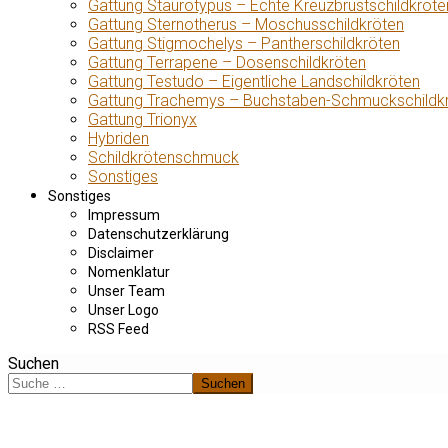
Gattung Staurotypus – Echte Kreuzbrustschildkröte
Gattung Sternotherus – Moschusschildkröten
Gattung Stigmochelys – Pantherschildkröten
Gattung Terrapene – Dosenschildkröten
Gattung Testudo – Eigentliche Landschildkröten
Gattung Trachemys – Buchstaben-Schmuckschildk
Gattung Trionyx
Hybriden
Schildkrötenschmuck
Sonstiges
Sonstiges
Impressum
Datenschutzerklärung
Disclaimer
Nomenklatur
Unser Team
Unser Logo
RSS Feed
Suchen
Suchen