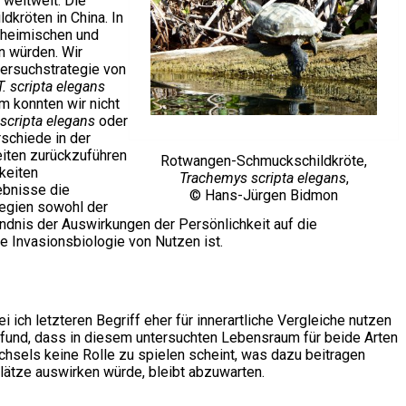
 weltweit. Die
kröten in China. In
inheimischen und
n würden. Wir
ttersuchstrategie von
T. scripta elegans
 konnten wir nicht
 scripta elegans
oder
rschiede in der
eiten zurückzuführen
Rotwangen-Schmuckschildkröte,
keiten
Trachemys scripta elegans
,
ebnisse die
© Hans-Jürgen Bidmon
egien sowohl der
ndnis der Auswirkungen der Persönlichkeit auf die
e Invasionsbiologie von Nutzen ist.
ich letzteren Begriff eher für innerartliche Vergleiche nutzen
Befund, dass in diesem untersuchten Lebensraum für beide Arten
sels keine Rolle zu spielen scheint, was dazu beitragen
lätze auswirken würde, bleibt abzuwarten.