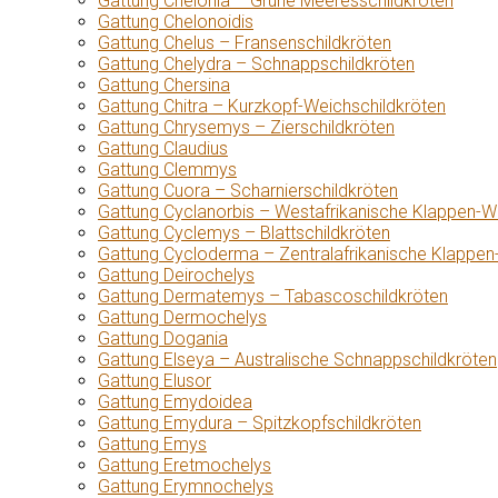
Gattung Chelonia – Grüne Meeresschildkröten
Gattung Chelonoidis
Gattung Chelus – Fransenschildkröten
Gattung Chelydra – Schnappschildkröten
Gattung Chersina
Gattung Chitra – Kurzkopf-Weichschildkröten
Gattung Chrysemys – Zierschildkröten
Gattung Claudius
Gattung Clemmys
Gattung Cuora – Scharnierschildkröten
Gattung Cyclanorbis – Westafrikanische Klappen-W
Gattung Cyclemys – Blattschildkröten
Gattung Cycloderma – Zentralafrikanische Klappen
Gattung Deirochelys
Gattung Dermatemys – Tabascoschildkröten
Gattung Dermochelys
Gattung Dogania
Gattung Elseya – Australische Schnappschildkröten
Gattung Elusor
Gattung Emydoidea
Gattung Emydura – Spitzkopfschildkröten
Gattung Emys
Gattung Eretmochelys
Gattung Erymnochelys