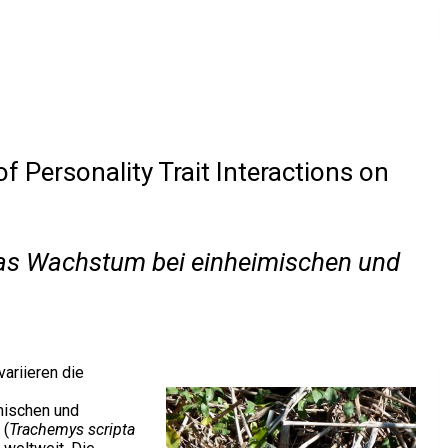
f Personality Trait Interactions on
as Wachstum bei einheimischen und
ariieren die
mischen und
 (
Trachemys scripta