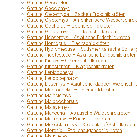
Gattung Geochelone
Gattung Geoclemys
Gattung Geoemyda – Zacken-Erdschildkröten
Gattung Glyptemys – Amerikanische Wasserschildk
Gattung Gopherus – Gopherschildkröten
Gattung Graptemys – Höckerschildkröten
Gattung Heosemys – Asiatische Erdschildkröten
Gattung Homopus – Flachschildkröten
Gattung Hydromedusa – Südamerikanische Schlang
Gattung Indotestudo – Asiatische Landschildkröten
Gattung Kinixys – Gelenkschildkröten
Gattung Kinosternon – Klappschildkröten
Gattung Lepidochelys
Gattung Leucocephalon
Gattung Lissemys – Asiatische Klappen-Weichschil
Gattung Macrochelys – Geierschildkröten
Gattung Malaclemys
Gattung Malacochersus
Gattung Malayemys
Gattung Manouria – Asiatische Waldschildkröten
Gattung Mauremys – Bachschildkröten
Gattung Mesoclemmys – Krötenkopf-Schildkröten
Gattung Morenia – Pfauenaugenschildkröten
Gattung Myuchelys