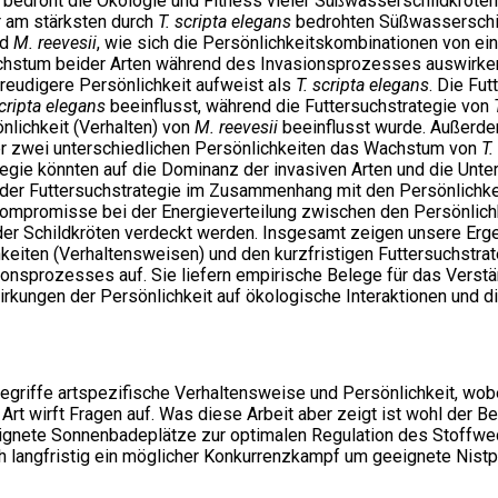
d bedroht die Ökologie und Fitness vieler Süßwasserschildkröten
er am stärksten durch
T. scripta elegans
bedrohten Süßwasserschild
nd
M. reevesii
, wie sich die Persönlichkeitskombinationen von e
Wachstum beider Arten während des Invasionsprozesses auswirke
reudigere Persönlichkeit aufweist als
T. scripta elegans
. Die Fu
scripta elegans
beeinflusst, während die Futtersuchstrategie von
nlichkeit (Verhalten) von
M. reevesii
beeinflusst wurde. Außerdem
er zwei unterschiedlichen Persönlichkeiten das Wachstum von
T.
tegie könnten auf die Dominanz der invasiven Arten und die Unte
i der Futtersuchstrategie im Zusammenhang mit den Persönlichk
ompromisse bei der Energieverteilung zwischen den Persönlich
er Schildkröten verdeckt werden. Insgesamt zeigen unsere Erg
iten (Verhaltensweisen) und den kurzfristigen Futtersuchstrat
onsprozesses auf. Sie liefern empirische Belege für das Verstä
kungen der Persönlichkeit auf ökologische Interaktionen und di
riffe artspezifische Verhaltensweise und Persönlichkeit, wobei 
Art wirft Fragen auf. Was diese Arbeit aber zeigt ist wohl der 
ignete Sonnenbadeplätze zur optimalen Regulation des Stoffwech
h langfristig ein möglicher Konkurrenzkampf um geeignete Nistp