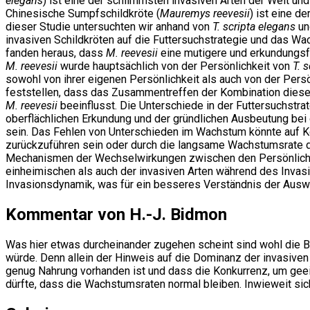
elegans
) ist eine der schlimmsten invasiven Arten der Welt un
Chinesische Sumpfschildkröte (
Mauremys reevesii
) ist eine d
dieser Studie untersuchten wir anhand von
T. scripta elegans
u
invasiven Schildkröten auf die Futtersuchstrategie und das 
fanden heraus, dass
M. reevesii
eine mutigere und erkundungsf
M. reevesii
wurde hauptsächlich von der Persönlichkeit von
T. 
sowohl von ihrer eigenen Persönlichkeit als auch von der Persö
feststellen, dass das Zusammentreffen der Kombination dies
M. reevesii
beeinflusst. Die Unterschiede in der Futtersuchstra
oberflächlichen Erkundung und der gründlichen Ausbeutung be
sein. Das Fehlen von Unterschieden im Wachstum könnte auf K
zurückzuführen sein oder durch die langsame Wachstumsrate d
Mechanismen der Wechselwirkungen zwischen den Persönlichke
einheimischen als auch der invasiven Arten während des Invasi
Invasionsdynamik, was für ein besseres Verständnis der Auswir
Kommentar von H.-J. Bidmon
Was hier etwas durcheinander zugehen scheint sind wohl die Beg
würde. Denn allein der Hinweis auf die Dominanz der invasiven 
genug Nahrung vorhanden ist und dass die Konkurrenz, um gee
dürfte, dass die Wachstumsraten normal bleiben. Inwieweit sic