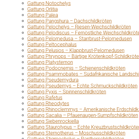
Gattung Notochelys
Gattung Orlitia
Gattung Palea
Gattung Pangshura – Dachschildkröten
Gattung Pelochelys – Riesen-Weichschildkröten
Gattung Pelodiscus – Fernöstliche Weichschildkröt
Gattung Pelomedusa – Starrbrust-Pelomedusen
Gattung Peltocephalus
Gattung Pelusios – Klappbrust-Pelomedusen
Gattung Phrynops – Bärtige Krötenkopf-Schildkröt
Gattung Platysternon
Gattung Podocnemis – Schienenschildkröten
Gattung Psammobates – Südafrikanische Landschi
Gattung Pseudemydura
Gattung Pseudemys – Echte Schmuckschildkröten
Gattung Pyxis – Spinnenschildkröten
Gattung Rafetus
Gattung Rheodytes
Gattung Rhinoclemmys – Amerikanische Erdschildk
Gattung Sacalia – Pfauenaugen-Sumpfschildkröten
Gattung Siebenrockiella
Gattung Staurotypus – Echte Kreuzbrustschildkröte
Gattung Sternotherus – Moschusschildkröten
Gattung Stigmochelys – Pantherschildkröten