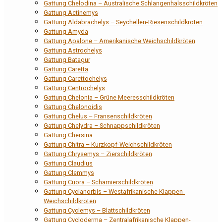
Gattung Chelodina – Australische Schlangenhalsschildkröten
Gattung Actinemys
Gattung Aldabrachelys – Seychellen-Riesenschildkröten
Gattung Amyda
Gattung Apalone – Amerikanische Weichschildkröten
Gattung Astrochelys
Gattung Batagur
Gattung Caretta
Gattung Carettochelys
Gattung Centrochelys
Gattung Chelonia – Grüne Meeresschildkröten
Gattung Chelonoidis
Gattung Chelus – Fransenschildkröten
Gattung Chelydra – Schnappschildkröten
Gattung Chersina
Gattung Chitra – Kurzkopf-Weichschildkröten
Gattung Chrysemys – Zierschildkröten
Gattung Claudius
Gattung Clemmys
Gattung Cuora – Scharnierschildkröten
Gattung Cyclanorbis – Westafrikanische Klappen-
Weichschildkröten
Gattung Cyclemys – Blattschildkröten
Gattung Cycloderma – Zentralafrikanische Klappen-