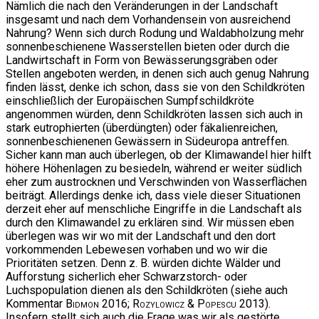
Nämlich die nach den Veränderungen in der Landschaft
insgesamt und nach dem Vorhandensein von ausreichend
Nahrung? Wenn sich durch Rodung und Waldabholzung mehr
sonnenbeschienene Wasserstellen bieten oder durch die
Landwirtschaft in Form von Bewässerungsgräben oder
Stellen angeboten werden, in denen sich auch genug Nahrung
finden lässt, denke ich schon, dass sie von den Schildkröten
einschließlich der Europäischen Sumpfschildkröte
angenommen würden, denn Schildkröten lassen sich auch in
stark eutrophierten (überdüngten) oder fäkalienreichen,
sonnenbeschienenen Gewässern in Südeuropa antreffen.
Sicher kann man auch überlegen, ob der Klimawandel hier hilft
höhere Höhenlagen zu besiedeln, während er weiter südlich
eher zum austrocknen und Verschwinden von Wasserflächen
beiträgt. Allerdings denke ich, dass viele dieser Situationen
derzeit eher auf menschliche Eingriffe in die Landschaft als
durch den Klimawandel zu erklären sind. Wir müssen eben
überlegen was wir wo mit der Landschaft und den dort
vorkommenden Lebewesen vorhaben und wo wir die
Prioritäten setzen. Denn z. B. würden dichte Wälder und
Aufforstung sicherlich eher Schwarzstorch- oder
Luchspopulation dienen als den Schildkröten (siehe auch
Kommentar
Bidmon
2016;
Rozylowicz & Popescu
2013).
Insofern stellt sich auch die Frage was wir als gestörte