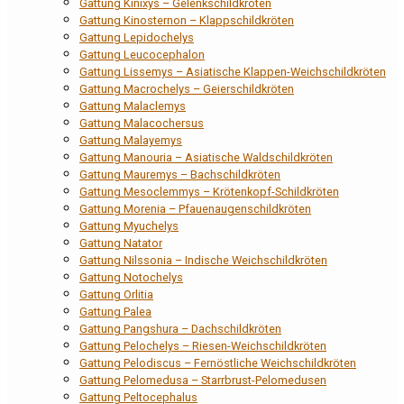
Gattung Kinixys – Gelenkschildkröten
Gattung Kinosternon – Klappschildkröten
Gattung Lepidochelys
Gattung Leucocephalon
Gattung Lissemys – Asiatische Klappen-Weichschildkröten
Gattung Macrochelys – Geierschildkröten
Gattung Malaclemys
Gattung Malacochersus
Gattung Malayemys
Gattung Manouria – Asiatische Waldschildkröten
Gattung Mauremys – Bachschildkröten
Gattung Mesoclemmys – Krötenkopf-Schildkröten
Gattung Morenia – Pfauenaugenschildkröten
Gattung Myuchelys
Gattung Natator
Gattung Nilssonia – Indische Weichschildkröten
Gattung Notochelys
Gattung Orlitia
Gattung Palea
Gattung Pangshura – Dachschildkröten
Gattung Pelochelys – Riesen-Weichschildkröten
Gattung Pelodiscus – Fernöstliche Weichschildkröten
Gattung Pelomedusa – Starrbrust-Pelomedusen
Gattung Peltocephalus