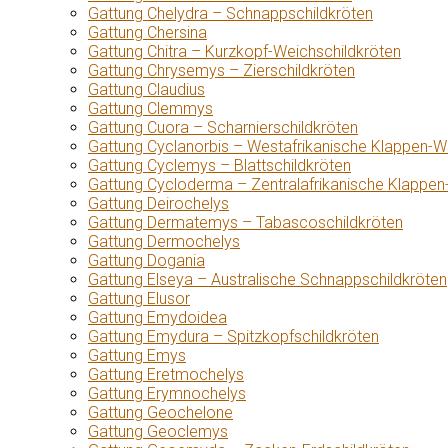
Gattung Chelydra – Schnappschildkröten
Gattung Chersina
Gattung Chitra – Kurzkopf-Weichschildkröten
Gattung Chrysemys – Zierschildkröten
Gattung Claudius
Gattung Clemmys
Gattung Cuora – Scharnierschildkröten
Gattung Cyclanorbis – Westafrikanische Klappen-W
Gattung Cyclemys – Blattschildkröten
Gattung Cycloderma – Zentralafrikanische Klappen
Gattung Deirochelys
Gattung Dermatemys – Tabascoschildkröten
Gattung Dermochelys
Gattung Dogania
Gattung Elseya – Australische Schnappschildkröten
Gattung Elusor
Gattung Emydoidea
Gattung Emydura – Spitzkopfschildkröten
Gattung Emys
Gattung Eretmochelys
Gattung Erymnochelys
Gattung Geochelone
Gattung Geoclemys