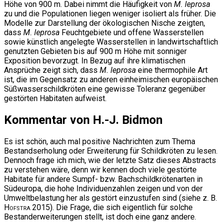
Höhe von 900 m. Dabei nimmt die Häufigkeit von
M. leprosa
zu und die Populationen liegen weniger isoliert als früher. Die
Modelle zur Darstellung der ökologischen Nische zeigten,
dass
M. leprosa
Feuchtgebiete und offene Wasserstellen
sowie künstlich angelegte Wasserstellen in landwirtschaftlich
genutzten Gebieten bis auf 900 m Höhe mit sonniger
Exposition bevorzugt. In Bezug auf ihre klimatischen
Ansprüche zeigt sich, dass
M. leprosa
eine thermophile Art
ist, die im Gegensatz zu anderen einheimischen europäischen
Süßwasserschildkröten eine gewisse Toleranz gegenüber
gestörten Habitaten aufweist.
Kommentar von H.-J. Bidmon
Es ist schön, auch mal positive Nachrichten zum Thema
Bestandserholung oder Erweiterung für Schildkröten zu lesen.
Dennoch frage ich mich, wie der letzte Satz dieses Abstracts
zu verstehen wäre, denn wir kennen doch viele gestörte
Habitate für andere Sumpf- bzw. Bachschildkrötenarten in
Südeuropa, die hohe Individuenzahlen zeigen und von der
Umweltbelastung her als gestört einzustufen sind (siehe z. B.
Hofstra
2015). Die Frage, die sich eigentlich für solche
Bestanderweiterungen stellt, ist doch eine ganz andere.