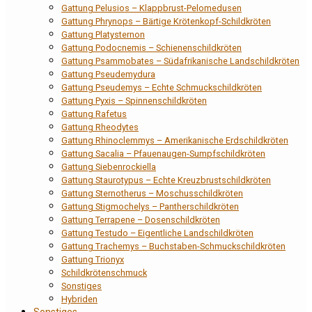
Gattung Pelusios – Klappbrust-Pelomedusen
Gattung Phrynops – Bärtige Krötenkopf-Schildkröten
Gattung Platysternon
Gattung Podocnemis – Schienenschildkröten
Gattung Psammobates – Südafrikanische Landschildkröten
Gattung Pseudemydura
Gattung Pseudemys – Echte Schmuckschildkröten
Gattung Pyxis – Spinnenschildkröten
Gattung Rafetus
Gattung Rheodytes
Gattung Rhinoclemmys – Amerikanische Erdschildkröten
Gattung Sacalia – Pfauenaugen-Sumpfschildkröten
Gattung Siebenrockiella
Gattung Staurotypus – Echte Kreuzbrustschildkröten
Gattung Sternotherus – Moschusschildkröten
Gattung Stigmochelys – Pantherschildkröten
Gattung Terrapene – Dosenschildkröten
Gattung Testudo – Eigentliche Landschildkröten
Gattung Trachemys – Buchstaben-Schmuckschildkröten
Gattung Trionyx
Schildkrötenschmuck
Sonstiges
Hybriden
Sonstiges