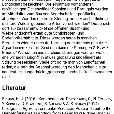
Landschaft bezeichnen. Die einstmals vorhandenen
großflächigen Eichenwälder Spaniens und Portugals wurden
im Mittelalter zum Bau von Segelschiffen großflächig
abgeholzt. War das die erste Störung, bei der auch etliche an
dichtere Wälder gebundene Arten verschwanden? Diese sich
dort sukzessiv entwickelnde offenen Busch- und
Weidelandschaft ergab gute Schildkröten- und
Bodenbrüterhabitate. Diese werden heute in manchen
Bereichen wieder durch Aufforstung oder intensiv genutzte
Agrarflächen zerstört. Sind das dann die Störungen 2. Bzw. 3
Grades? Wir sollten uns durchaus überlegen was wir wollen,
ehe wir jeden Eingriff in etwas global und undefiniert als
Störung bezeichnen. Vielleicht sollte man von Landflächen
reden, die seit der Sesshaftwerdung des Menschen als zu
neudeutsch ausgedrückt „gemanagt Landschaften“ anzusehen
sind.
Literatur
Bidmon, H.-J.
(2016): Kommentar zu:
Popgeorgiev, G., N. Tzankov,
Y. Kornilev, D. Plachiyski, B. Naumov & A. Stoyanov
(2014):
Changes in Agri-environmental Practices Pose a Threat to the
Herpetofauna: a Case Study from Besaparski Ridove Special