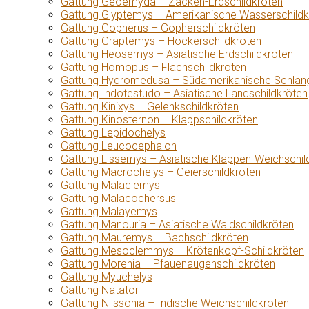
Gattung Geoemyda – Zacken-Erdschildkröten
Gattung Glyptemys – Amerikanische Wasserschildk
Gattung Gopherus – Gopherschildkröten
Gattung Graptemys – Höckerschildkröten
Gattung Heosemys – Asiatische Erdschildkröten
Gattung Homopus – Flachschildkröten
Gattung Hydromedusa – Südamerikanische Schlang
Gattung Indotestudo – Asiatische Landschildkröten
Gattung Kinixys – Gelenkschildkröten
Gattung Kinosternon – Klappschildkröten
Gattung Lepidochelys
Gattung Leucocephalon
Gattung Lissemys – Asiatische Klappen-Weichschil
Gattung Macrochelys – Geierschildkröten
Gattung Malaclemys
Gattung Malacochersus
Gattung Malayemys
Gattung Manouria – Asiatische Waldschildkröten
Gattung Mauremys – Bachschildkröten
Gattung Mesoclemmys – Krötenkopf-Schildkröten
Gattung Morenia – Pfauenaugenschildkröten
Gattung Myuchelys
Gattung Natator
Gattung Nilssonia – Indische Weichschildkröten