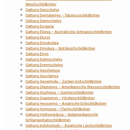
Weichschildkröten
Gattung Deirochelys
Gattung Dermatemys – Tabascoschildkröten
Gattung Dermochelys
Gattung Dogania
Gattung Elseya – Australische Schnappschildkröten
Gattung Elusor
Gattung Emydoidea
Gattung Emydura – Spitzkopfschildkröten
Gattung Emys
Gattung Eretmochelys
Gattung Erymnochelys
Gattung Geochelone
Gattung Geoclemys
Gattung Geoemyda – Zacken-Erdschildkröten
Gattung Glyptemys – Amerikanische Wasserschildkröten
Gattung Gopherus – Gopherschildkröten
Gattung Graptemys – Höckerschildkröten
Gattung Heosemys – Asiatische Erdschildkröten
Gattung Homopus – Flachschildkröten
Gattung Hydromedusa – Südamerikanische
Schlangenhalsschildkröten
Gattung Indotestudo – Asiatische Landschildkröten