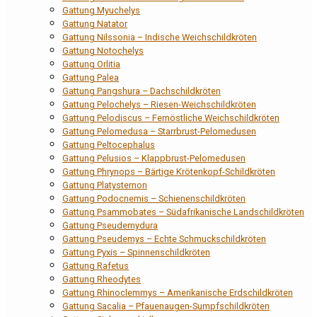
Gattung Myuchelys
Gattung Natator
Gattung Nilssonia – Indische Weichschildkröten
Gattung Notochelys
Gattung Orlitia
Gattung Palea
Gattung Pangshura – Dachschildkröten
Gattung Pelochelys – Riesen-Weichschildkröten
Gattung Pelodiscus – Fernöstliche Weichschildkröten
Gattung Pelomedusa – Starrbrust-Pelomedusen
Gattung Peltocephalus
Gattung Pelusios – Klappbrust-Pelomedusen
Gattung Phrynops – Bärtige Krötenkopf-Schildkröten
Gattung Platysternon
Gattung Podocnemis – Schienenschildkröten
Gattung Psammobates – Südafrikanische Landschildkröten
Gattung Pseudemydura
Gattung Pseudemys – Echte Schmuckschildkröten
Gattung Pyxis – Spinnenschildkröten
Gattung Rafetus
Gattung Rheodytes
Gattung Rhinoclemmys – Amerikanische Erdschildkröten
Gattung Sacalia – Pfauenaugen-Sumpfschildkröten