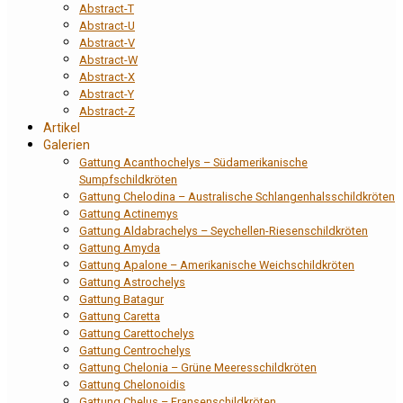
Abstract-T
Abstract-U
Abstract-V
Abstract-W
Abstract-X
Abstract-Y
Abstract-Z
Artikel
Galerien
Gattung Acanthochelys – Südamerikanische
Sumpfschildkröten
Gattung Chelodina – Australische Schlangenhalsschildkröten
Gattung Actinemys
Gattung Aldabrachelys – Seychellen-Riesenschildkröten
Gattung Amyda
Gattung Apalone – Amerikanische Weichschildkröten
Gattung Astrochelys
Gattung Batagur
Gattung Caretta
Gattung Carettochelys
Gattung Centrochelys
Gattung Chelonia – Grüne Meeresschildkröten
Gattung Chelonoidis
Gattung Chelus – Fransenschildkröten