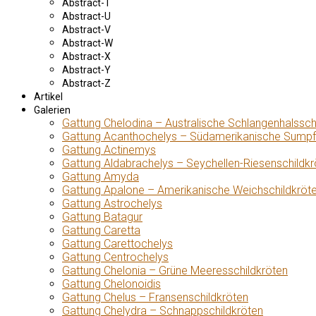
Abstract-T
Abstract-U
Abstract-V
Abstract-W
Abstract-X
Abstract-Y
Abstract-Z
Artikel
Galerien
Gattung Chelodina – Australische Schlangenhalssch
Gattung Acanthochelys – Südamerikanische Sumpf
Gattung Actinemys
Gattung Aldabrachelys – Seychellen-Riesenschildkr
Gattung Amyda
Gattung Apalone – Amerikanische Weichschildkröt
Gattung Astrochelys
Gattung Batagur
Gattung Caretta
Gattung Carettochelys
Gattung Centrochelys
Gattung Chelonia – Grüne Meeresschildkröten
Gattung Chelonoidis
Gattung Chelus – Fransenschildkröten
Gattung Chelydra – Schnappschildkröten