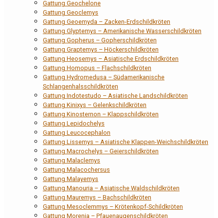
Gattung Geochelone
Gattung Geoclemys
Gattung Geoemyda – Zacken-Erdschildkröten
Gattung Glyptemys – Amerikanische Wasserschildkröten
Gattung Gopherus – Gopherschildkröten
Gattung Graptemys – Höckerschildkröten
Gattung Heosemys – Asiatische Erdschildkröten
Gattung Homopus – Flachschildkröten
Gattung Hydromedusa – Südamerikanische
Schlangenhalsschildkröten
Gattung Indotestudo – Asiatische Landschildkröten
Gattung Kinixys – Gelenkschildkröten
Gattung Kinosternon – Klappschildkröten
Gattung Lepidochelys
Gattung Leucocephalon
Gattung Lissemys – Asiatische Klappen-Weichschildkröten
Gattung Macrochelys – Geierschildkröten
Gattung Malaclemys
Gattung Malacochersus
Gattung Malayemys
Gattung Manouria – Asiatische Waldschildkröten
Gattung Mauremys – Bachschildkröten
Gattung Mesoclemmys – Krötenkopf-Schildkröten
Gattung Morenia – Pfauenaugenschildkröten