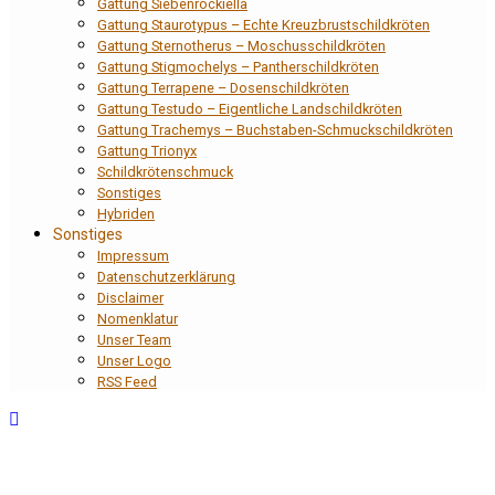
Gattung Siebenrockiella
Gattung Staurotypus – Echte Kreuzbrustschildkröten
Gattung Sternotherus – Moschusschildkröten
Gattung Stigmochelys – Pantherschildkröten
Gattung Terrapene – Dosenschildkröten
Gattung Testudo – Eigentliche Landschildkröten
Gattung Trachemys – Buchstaben-Schmuckschildkröten
Gattung Trionyx
Schildkrötenschmuck
Sonstiges
Hybriden
Sonstiges
Impressum
Datenschutzerklärung
Disclaimer
Nomenklatur
Unser Team
Unser Logo
RSS Feed