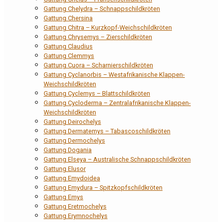
Gattung Chelydra – Schnappschildkröten
Gattung Chersina
Gattung Chitra – Kurzkopf-Weichschildkröten
Gattung Chrysemys – Zierschildkröten
Gattung Claudius
Gattung Clemmys
Gattung Cuora – Scharnierschildkröten
Gattung Cyclanorbis – Westafrikanische Klappen-
Weichschildkröten
Gattung Cyclemys – Blattschildkröten
Gattung Cycloderma – Zentralafrikanische Klappen-
Weichschildkröten
Gattung Deirochelys
Gattung Dermatemys – Tabascoschildkröten
Gattung Dermochelys
Gattung Dogania
Gattung Elseya – Australische Schnappschildkröten
Gattung Elusor
Gattung Emydoidea
Gattung Emydura – Spitzkopfschildkröten
Gattung Emys
Gattung Eretmochelys
Gattung Erymnochelys