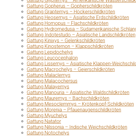
Gattung Glyptemys – Amerikanische Wasserschildk
Gattung Gopherus – Gopherschildkröten
Gattung Graptemys – Höckerschildkröten
Gattung Heosemys – Asiatische Erdschildkröten
Gattung Homopus – Flachschildkröten
Gattung Hydromedusa – Südamerikanische Schlang
Gattung Indotestudo – Asiatische Landschildkröten
Gattung Kinixys – Gelenkschildkröten
Gattung Kinosternon – Klappschildkröten
Gattung Lepidochelys
Gattung Leucocephalon
Gattung Lissemys – Asiatische Klappen-Weichschil
Gattung Macrochelys – Geierschildkröten
Gattung Malaclemys
Gattung Malacochersus
Gattung Malayemys
Gattung Manouria – Asiatische Waldschildkröten
Gattung Mauremys – Bachschildkröten
Gattung Mesoclemmys – Krötenkopf-Schildkröten
Gattung Morenia – Pfauenaugenschildkröten
Gattung Myuchelys
Gattung Natator
Gattung Nilssonia – Indische Weichschildkröten
Gattung Notochelys