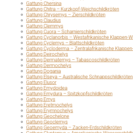
Gattung Chersina
Gattung Chitra – Kurzkopf-Weichschildkröten
Gattung Chrysemys – Zierschildkröten
Gattung Claudius
Gattung Clemmys
Gattung Cuora – Scharnierschildkröten
Gattung Cyclanorbis – Westafrikanische Klappen-W
Gattung Cyclemys – Blattschildkröten
Gattung Cycloderma – Zentralafrikanische Klappen
Gattung Deirochelys
Gattung Dermatemys – Tabascoschildkröten
Gattung Dermochelys
Gattung Dogania
Gattung Elseya – Australische Schnappschildkröten
Gattung Elusor
Gattung Emydoidea
Gattung Emydura – Spitzkopfschildkröten
Gattung Emys
Gattung Eretmochelys
Gattung Erymnochelys
Gattung Geochelone
Gattung Geoclemys
Gattung Geoemyda – Zacken-Erdschildkröten