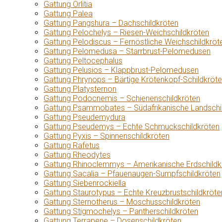
Gattung Orlitia
Gattung Palea
Gattung Pangshura – Dachschildkröten
Gattung Pelochelys – Riesen-Weichschildkröten
Gattung Pelodiscus – Fernöstliche Weichschildkröt
Gattung Pelomedusa – Starrbrust-Pelomedusen
Gattung Peltocephalus
Gattung Pelusios – Klappbrust-Pelomedusen
Gattung Phrynops – Bärtige Krötenkopf-Schildkröt
Gattung Platysternon
Gattung Podocnemis – Schienenschildkröten
Gattung Psammobates – Südafrikanische Landschi
Gattung Pseudemydura
Gattung Pseudemys – Echte Schmuckschildkröten
Gattung Pyxis – Spinnenschildkröten
Gattung Rafetus
Gattung Rheodytes
Gattung Rhinoclemmys – Amerikanische Erdschildk
Gattung Sacalia – Pfauenaugen-Sumpfschildkröten
Gattung Siebenrockiella
Gattung Staurotypus – Echte Kreuzbrustschildkröte
Gattung Sternotherus – Moschusschildkröten
Gattung Stigmochelys – Pantherschildkröten
Gattung Terrapene – Dosenschildkröten