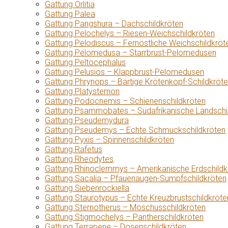
Gattung Orlitia
Gattung Palea
Gattung Pangshura – Dachschildkröten
Gattung Pelochelys – Riesen-Weichschildkröten
Gattung Pelodiscus – Fernöstliche Weichschildkröt
Gattung Pelomedusa – Starrbrust-Pelomedusen
Gattung Peltocephalus
Gattung Pelusios – Klappbrust-Pelomedusen
Gattung Phrynops – Bärtige Krötenkopf-Schildkröt
Gattung Platysternon
Gattung Podocnemis – Schienenschildkröten
Gattung Psammobates – Südafrikanische Landschi
Gattung Pseudemydura
Gattung Pseudemys – Echte Schmuckschildkröten
Gattung Pyxis – Spinnenschildkröten
Gattung Rafetus
Gattung Rheodytes
Gattung Rhinoclemmys – Amerikanische Erdschildk
Gattung Sacalia – Pfauenaugen-Sumpfschildkröten
Gattung Siebenrockiella
Gattung Staurotypus – Echte Kreuzbrustschildkröte
Gattung Sternotherus – Moschusschildkröten
Gattung Stigmochelys – Pantherschildkröten
Gattung Terrapene – Dosenschildkröten