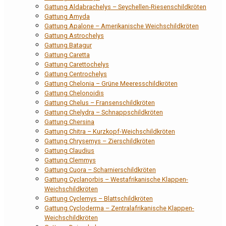
Gattung Aldabrachelys – Seychellen-Riesenschildkröten
Gattung Amyda
Gattung Apalone – Amerikanische Weichschildkröten
Gattung Astrochelys
Gattung Batagur
Gattung Caretta
Gattung Carettochelys
Gattung Centrochelys
Gattung Chelonia – Grüne Meeresschildkröten
Gattung Chelonoidis
Gattung Chelus – Fransenschildkröten
Gattung Chelydra – Schnappschildkröten
Gattung Chersina
Gattung Chitra – Kurzkopf-Weichschildkröten
Gattung Chrysemys – Zierschildkröten
Gattung Claudius
Gattung Clemmys
Gattung Cuora – Scharnierschildkröten
Gattung Cyclanorbis – Westafrikanische Klappen-
Weichschildkröten
Gattung Cyclemys – Blattschildkröten
Gattung Cycloderma – Zentralafrikanische Klappen-
Weichschildkröten