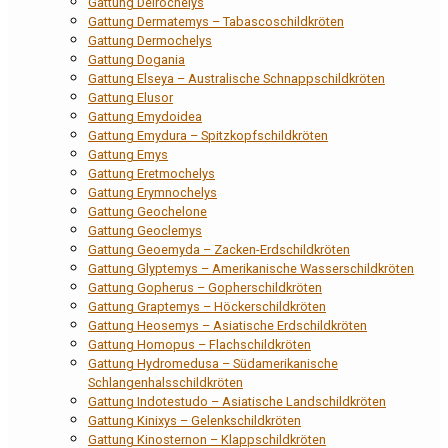
Gattung Deirochelys
Gattung Dermatemys – Tabascoschildkröten
Gattung Dermochelys
Gattung Dogania
Gattung Elseya – Australische Schnappschildkröten
Gattung Elusor
Gattung Emydoidea
Gattung Emydura – Spitzkopfschildkröten
Gattung Emys
Gattung Eretmochelys
Gattung Erymnochelys
Gattung Geochelone
Gattung Geoclemys
Gattung Geoemyda – Zacken-Erdschildkröten
Gattung Glyptemys – Amerikanische Wasserschildkröten
Gattung Gopherus – Gopherschildkröten
Gattung Graptemys – Höckerschildkröten
Gattung Heosemys – Asiatische Erdschildkröten
Gattung Homopus – Flachschildkröten
Gattung Hydromedusa – Südamerikanische
Schlangenhalsschildkröten
Gattung Indotestudo – Asiatische Landschildkröten
Gattung Kinixys – Gelenkschildkröten
Gattung Kinosternon – Klappschildkröten