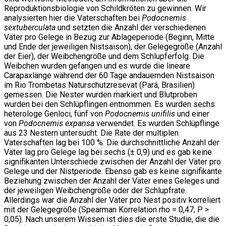
Reproduktionsbiologie von Schildkröten zu gewinnen. Wir
analysierten hier die Vaterschaften bei
Podocnemis
sextuberculata
und setzten die Anzahl der verschiedenen
Väter pro Gelege in Bezug zur Ablageperiode (Beginn, Mitte
und Ende der jeweiligen Nistsaison), der Gelegegröße (Anzahl
der Eier), der Weibchengröße und dem Schlupferfolg. Die
Weibchen wurden gefangen und es wurde die lineare
Carapaxlänge während der 60 Tage andauernden Nistsaison
im Rio Trombetas Naturschutzresevat (Pará, Brasilien)
gemessen. Die Nester wurden markiert und Blutproben
wurden bei den Schlüpflingen entnommen. Es wurden sechs
heterologe Genloci, fünf von
Podocnemis unifilis
und einer
von
Podocnemis expansa
verwendet. Es wurden Schlüpflinge
aus 23 Nestern untersucht. Die Rate der multiplen
Vaterschaften lag bei 100 %. Die durchschnittliche Anzahl der
Väter lag pro Gelege lag bei sechs (± 0,9) und es gab keine
signifikanten Unterschiede zwischen der Anzahl der Väter pro
Gelege und der Nistperiode. Ebenso gab es keine signifikante
Beziehung zwischen der Anzahl der Väter eines Geleges und
der jeweiligen Weibchengröße oder der Schlupfrate.
Allerdings war die Anzahl der Väter pro Nest positiv korreliert
mit der Gelegegröße (Spearman Korrelation rho = 0,47; P >
0,05). Nach unserem Wissen ist dies die erste Studie, die die