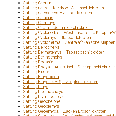
Gattung Chersina
Gattung Chitra – Kurzkopf-Weichschildkröten
Gattung Chrysemys – Zierschildkröten
Gattung Claudius
Gattung Clemmys
Gattung Cuora – Scharnierschildkröten
Gattung Cyclanorbis – Westafrikanische Klappen-W
Gattung Cyclemys – Blattschildkröten
Gattung Cycloderma – Zentralafrikanische Klappen
Gattung Deirochelys
Gattung Dermatemys – Tabascoschildkröten
Gattung Dermochelys
Gattung Dogania
Gattung Elseya – Australische Schnappschildkröten
Gattung Elusor
Gattung Emydoidea
Gattung Emydura – Spitzkopfschildkröten
Gattung Emys
Gattung Eretmochelys
Gattung Erymnochelys
Gattung Geochelone
Gattung Geoclemys
Gattung Geoemyda – Zacken-Erdschildkröten