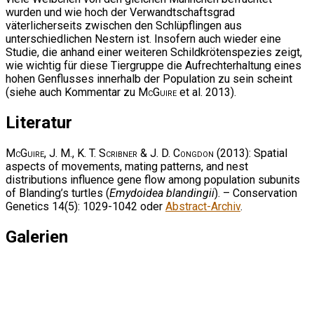
wurden und wie hoch der Verwandtschaftsgrad
väterlicherseits zwischen den Schlüpflingen aus
unterschiedlichen Nestern ist. Insofern auch wieder eine
Studie, die anhand einer weiteren Schildkrötenspezies zeigt,
wie wichtig für diese Tiergruppe die Aufrechterhaltung eines
hohen Genflusses innerhalb der Population zu sein scheint
(siehe auch Kommentar zu
McGuire
et al. 2013).
Literatur
McGuire, J. M., K. T. Scribner & J. D. Congdon
(2013): Spatial
aspects of movements, mating patterns, and nest
distributions influence gene flow among population subunits
of Blanding’s turtles (
Emydoidea blandingii
). – Conservation
Genetics 14(5): 1029-1042 oder
Abstract-Archiv
.
Galerien