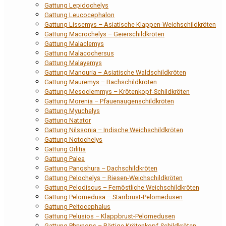
Gattung Lepidochelys
Gattung Leucocephalon
Gattung Lissemys – Asiatische Klappen-Weichschildkröten
Gattung Macrochelys – Geierschildkröten
Gattung Malaclemys
Gattung Malacochersus
Gattung Malayemys
Gattung Manouria – Asiatische Waldschildkröten
Gattung Mauremys – Bachschildkröten
Gattung Mesoclemmys – Krötenkopf-Schildkröten
Gattung Morenia – Pfauenaugenschildkröten
Gattung Myuchelys
Gattung Natator
Gattung Nilssonia – Indische Weichschildkröten
Gattung Notochelys
Gattung Orlitia
Gattung Palea
Gattung Pangshura – Dachschildkröten
Gattung Pelochelys – Riesen-Weichschildkröten
Gattung Pelodiscus – Fernöstliche Weichschildkröten
Gattung Pelomedusa – Starrbrust-Pelomedusen
Gattung Peltocephalus
Gattung Pelusios – Klappbrust-Pelomedusen
Gattung Phrynops – Bärtige Krötenkopf-Schildkröten