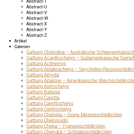
Abstract-T
Abstract-U
Abstract-V
Abstract-W
Abstract-X
Abstract-Y
Abstract-Z
Artikel
Galerien
Gattung Chelodina – Australische Schlangenhalssch
Gattung Acanthochelys – Südamerikanische Sumpf
Gattung Actinemys
Gattung Aldabrachelys – Seychellen-Riesenschildkr
Gattung Amyda
Gattung Apalone – Amerikanische Weichschildkröt
Gattung Astrochelys
Gattung Batagur
Gattung Caretta
Gattung Carettochelys
Gattung Centrochelys
Gattung Chelonia – Grüne Meeresschildkröten
Gattung Chelonoidis
Gattung Chelus – Fransenschildkröten
Gattung Chelydra – Schnappschildkröten