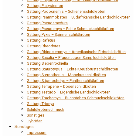
Gattung Platysternon
Gattung Podocnemis – Schienenschildkröten
Gattung Psammobates – Südafrikanische Landschildkröten
Gattung Pseudemydura
Gattung Pseudemys – Echte Schmuckschildkröten
Gattung Pyxis – Spinnenschildkröten
Gattung Rafetus
Gattung Rheodytes
Gattung Rhinoclemmys – Amerikanische Erdschildkröten
Gattung Sacalia – Pfauenaugen-Sumpfschildkröten
Gattung Siebenrockiella
Gattung Staurotypus – Echte Kreuzbrustschildkröten
Gattung Sternotherus – Moschusschildkröten
Gattung Stigmochelys – Pantherschildkröten
Gattung Terrapene – Dosenschildkröten
Gattung Testudo – Eigentliche Landschildkröten
Gattung Trachemys – Buchstaben-Schmuckschildkröten
Gattung Trionyx
Schildkrötenschmuck
Sonstiges
Hybriden
Sonstiges
Impressum