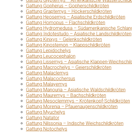
Gattung Glyptemys – Amerikanische Wasserschildk
Gattung Gopherus – Gopherschildkröten
Gattung Graptemys – Höckerschildkröten
Gattung Heosemys – Asiatische Erdschildkröten
Gattung Homopus – Flachschildkröten
Gattung Hydromedusa – Südamerikanische Schlang
Gattung Indotestudo – Asiatische Landschildkröten
Gattung Kinixys – Gelenkschildkröten
Gattung Kinosternon – Klappschildkröten
Gattung Lepidochelys
Gattung Leucocephalon
Gattung Lissemys – Asiatische Klappen-Weichschil
Gattung Macrochelys – Geierschildkröten
Gattung Malaclemys
Gattung Malacochersus
Gattung Malayemys
Gattung Manouria – Asiatische Waldschildkröten
Gattung Mauremys – Bachschildkröten
Gattung Mesoclemmys – Krötenkopf-Schildkröten
Gattung Morenia – Pfauenaugenschildkröten
Gattung Myuchelys
Gattung Natator
Gattung Nilssonia – Indische Weichschildkröten
Gattung Notochelys