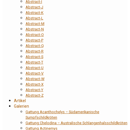
Abstract-I
Abstract-J
Abstract-K
Abstract-L
Abstract-M
Abstract-N
Abstract-O
Abstract-P
Abstract-Q
Abstract-R
Abstract-S
Abstract-T
Abstract-U
Abstract-V
Abstract-W
Abstract-X
Abstract-Y
Abstract-Z
Artikel
Galerien
Gattung Acanthochelys – Südamerikanische
Sumpfschildkröten
Gattung Chelodina – Australische Schlangenhalsschildkröten
Gattung Actinemys