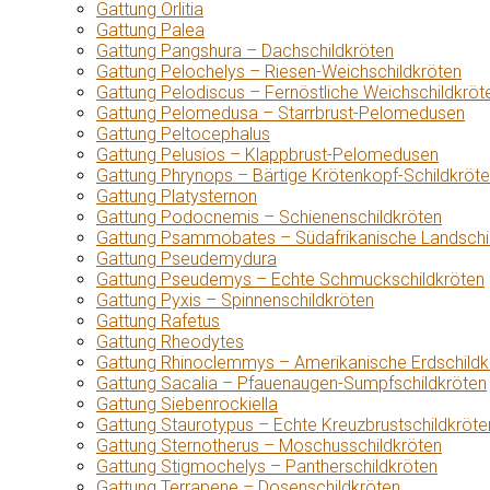
Gattung Orlitia
Gattung Palea
Gattung Pangshura – Dachschildkröten
Gattung Pelochelys – Riesen-Weichschildkröten
Gattung Pelodiscus – Fernöstliche Weichschildkröt
Gattung Pelomedusa – Starrbrust-Pelomedusen
Gattung Peltocephalus
Gattung Pelusios – Klappbrust-Pelomedusen
Gattung Phrynops – Bärtige Krötenkopf-Schildkröt
Gattung Platysternon
Gattung Podocnemis – Schienenschildkröten
Gattung Psammobates – Südafrikanische Landschi
Gattung Pseudemydura
Gattung Pseudemys – Echte Schmuckschildkröten
Gattung Pyxis – Spinnenschildkröten
Gattung Rafetus
Gattung Rheodytes
Gattung Rhinoclemmys – Amerikanische Erdschildk
Gattung Sacalia – Pfauenaugen-Sumpfschildkröten
Gattung Siebenrockiella
Gattung Staurotypus – Echte Kreuzbrustschildkröte
Gattung Sternotherus – Moschusschildkröten
Gattung Stigmochelys – Pantherschildkröten
Gattung Terrapene – Dosenschildkröten