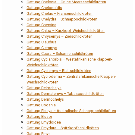
Gattung Chelonia – Grüne Meeresschildkröten
Gattung Chelonoidis
Gattung Chelus – Fransenschildkröten
Gattung Chelydra – Schnappschildkröten
Gattung Chersina
Gattung Chitra – Kurzkopf-Weichschildkröten
Gattung Chrysemys – Zierschildkröten
Gattung Claudius
Gattung Clemmys
Gattung Cuora – Scharnierschildkröten
Gattung Cyclanorbis – Westafrikanische Klappen-
Weichschildkröten
Gattung Cyclemys – Blattschildkröten
Gattung Cycloderma – Zentralafrikanische Klappen-
Weichschildkröten
Gattung Deirochelys
Gattung Dermatemys – Tabascoschildkröten
Gattung Dermochelys
Gattung Dogania
Gattung Elseya – Australische Schnappschildkröten
Gattung Elusor
Gattung Emydoidea
Gattung Emydura – Spitzkopfschildkröten
Gattung Emys