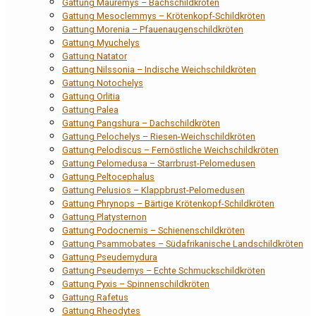
Gattung Mauremys – Bachschildkröten
Gattung Mesoclemmys – Krötenkopf-Schildkröten
Gattung Morenia – Pfauenaugenschildkröten
Gattung Myuchelys
Gattung Natator
Gattung Nilssonia – Indische Weichschildkröten
Gattung Notochelys
Gattung Orlitia
Gattung Palea
Gattung Pangshura – Dachschildkröten
Gattung Pelochelys – Riesen-Weichschildkröten
Gattung Pelodiscus – Fernöstliche Weichschildkröten
Gattung Pelomedusa – Starrbrust-Pelomedusen
Gattung Peltocephalus
Gattung Pelusios – Klappbrust-Pelomedusen
Gattung Phrynops – Bärtige Krötenkopf-Schildkröten
Gattung Platysternon
Gattung Podocnemis – Schienenschildkröten
Gattung Psammobates – Südafrikanische Landschildkröten
Gattung Pseudemydura
Gattung Pseudemys – Echte Schmuckschildkröten
Gattung Pyxis – Spinnenschildkröten
Gattung Rafetus
Gattung Rheodytes