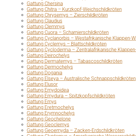
Gattung Chersina
Gattung Chitra – Kurzkopf-Weichschildkröten
Gattung Chrysemys – Zierschildkröten
Gattung Claudius
Gattung Clemmys
Gattung Cuora – Scharnierschildkröten
Gattung Cyclanorbis – Westafrikanische Klappen-W
Gattung Cyclemys – Blattschildkröten
Gattung Cycloderma – Zentralafrikanische Klappen
Gattung Deirochelys
Gattung Dermatemys – Tabascoschildkröten
Gattung Dermochelys
Gattung Dogania
Gattung Elseya – Australische Schnappschildkröten
Gattung Elusor
Gattung Emydoidea
Gattung Emydura – Spitzkopfschildkröten
Gattung Emys
Gattung Eretmochelys
Gattung Erymnochelys
Gattung Geochelone
Gattung Geoclemys
Gattung Geoemyda – Zacken-Erdschildkröten