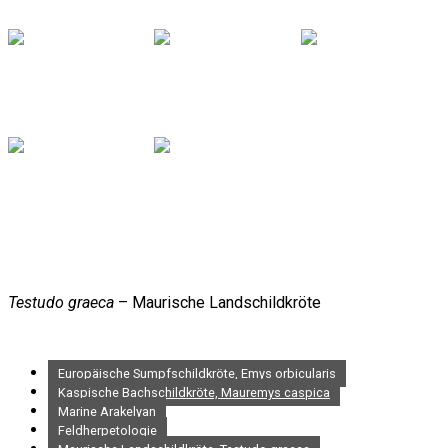
Testudo graeca
– Maurische Landschildkröte
Europäische Sumpfschildkröte, Emys orbicularis
Kaspische Bachschildkröte, Mauremys caspica
Marine Arakelyan
Feldherpetologie