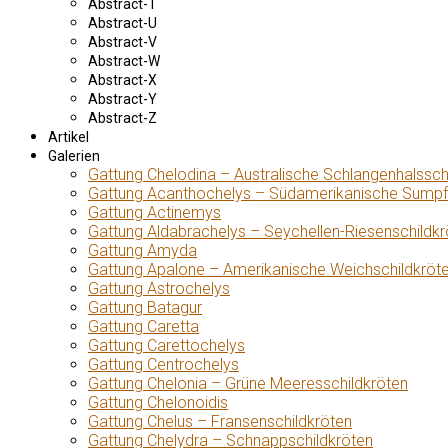
Abstract-T
Abstract-U
Abstract-V
Abstract-W
Abstract-X
Abstract-Y
Abstract-Z
Artikel
Galerien
Gattung Chelodina – Australische Schlangenhalssch
Gattung Acanthochelys – Südamerikanische Sumpf
Gattung Actinemys
Gattung Aldabrachelys – Seychellen-Riesenschildkr
Gattung Amyda
Gattung Apalone – Amerikanische Weichschildkröt
Gattung Astrochelys
Gattung Batagur
Gattung Caretta
Gattung Carettochelys
Gattung Centrochelys
Gattung Chelonia – Grüne Meeresschildkröten
Gattung Chelonoidis
Gattung Chelus – Fransenschildkröten
Gattung Chelydra – Schnappschildkröten