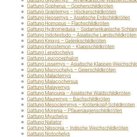
Gattung Glyptemys – Amerikanische Wasserschildk
Gattung Gopherus – Gopherschildkröten
Gattung Graptemys – Höckerschildkröten
Gattung Heosemys – Asiatische Erdschildkröten
Gattung Homopus – Flachschildkröten
Gattung Hydromedusa – Südamerikanische Schlang
Gattung Indotestudo – Asiatische Landschildkröten
Gattung Kinixys – Gelenkschildkröten
Gattung Kinosternon – Klappschildkröten
Gattung Lepidochelys
Gattung Leucocephalon
Gattung Lissemys – Asiatische Klappen-Weichschil
Gattung Macrochelys – Geierschildkröten
Gattung Malaclemys
Gattung Malacochersus
Gattung Malayemys
Gattung Manouria – Asiatische Waldschildkröten
Gattung Mauremys – Bachschildkröten
Gattung Mesoclemmys – Krötenkopf-Schildkröten
Gattung Morenia – Pfauenaugenschildkröten
Gattung Myuchelys
Gattung Natator
Gattung Nilssonia – Indische Weichschildkröten
Gattung Notochelys