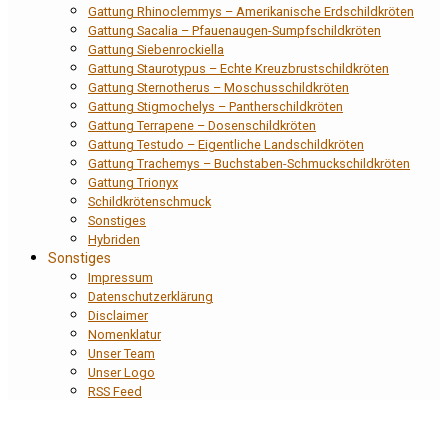
Gattung Rhinoclemmys – Amerikanische Erdschildkröten
Gattung Sacalia – Pfauenaugen-Sumpfschildkröten
Gattung Siebenrockiella
Gattung Staurotypus – Echte Kreuzbrustschildkröten
Gattung Sternotherus – Moschusschildkröten
Gattung Stigmochelys – Pantherschildkröten
Gattung Terrapene – Dosenschildkröten
Gattung Testudo – Eigentliche Landschildkröten
Gattung Trachemys – Buchstaben-Schmuckschildkröten
Gattung Trionyx
Schildkrötenschmuck
Sonstiges
Hybriden
Sonstiges
Impressum
Datenschutzerklärung
Disclaimer
Nomenklatur
Unser Team
Unser Logo
RSS Feed