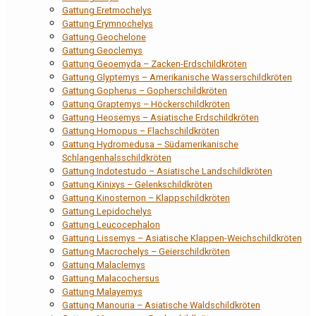
Gattung Eretmochelys
Gattung Erymnochelys
Gattung Geochelone
Gattung Geoclemys
Gattung Geoemyda – Zacken-Erdschildkröten
Gattung Glyptemys – Amerikanische Wasserschildkröten
Gattung Gopherus – Gopherschildkröten
Gattung Graptemys – Höckerschildkröten
Gattung Heosemys – Asiatische Erdschildkröten
Gattung Homopus – Flachschildkröten
Gattung Hydromedusa – Südamerikanische
Schlangenhalsschildkröten
Gattung Indotestudo – Asiatische Landschildkröten
Gattung Kinixys – Gelenkschildkröten
Gattung Kinosternon – Klappschildkröten
Gattung Lepidochelys
Gattung Leucocephalon
Gattung Lissemys – Asiatische Klappen-Weichschildkröten
Gattung Macrochelys – Geierschildkröten
Gattung Malaclemys
Gattung Malacochersus
Gattung Malayemys
Gattung Manouria – Asiatische Waldschildkröten