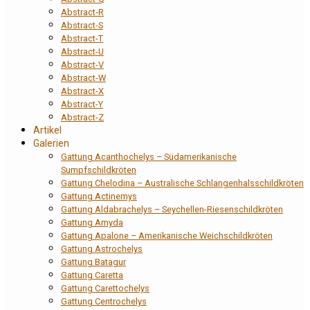
Abstract-R
Abstract-S
Abstract-T
Abstract-U
Abstract-V
Abstract-W
Abstract-X
Abstract-Y
Abstract-Z
Artikel
Galerien
Gattung Acanthochelys – Südamerikanische
Sumpfschildkröten
Gattung Chelodina – Australische Schlangenhalsschildkröten
Gattung Actinemys
Gattung Aldabrachelys – Seychellen-Riesenschildkröten
Gattung Amyda
Gattung Apalone – Amerikanische Weichschildkröten
Gattung Astrochelys
Gattung Batagur
Gattung Caretta
Gattung Carettochelys
Gattung Centrochelys