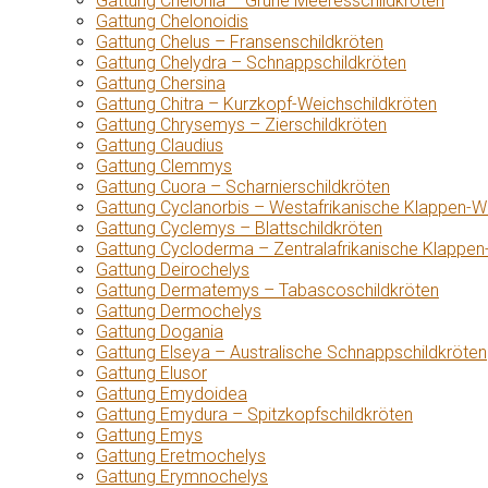
Gattung Chelonia – Grüne Meeresschildkröten
Gattung Chelonoidis
Gattung Chelus – Fransenschildkröten
Gattung Chelydra – Schnappschildkröten
Gattung Chersina
Gattung Chitra – Kurzkopf-Weichschildkröten
Gattung Chrysemys – Zierschildkröten
Gattung Claudius
Gattung Clemmys
Gattung Cuora – Scharnierschildkröten
Gattung Cyclanorbis – Westafrikanische Klappen-W
Gattung Cyclemys – Blattschildkröten
Gattung Cycloderma – Zentralafrikanische Klappen
Gattung Deirochelys
Gattung Dermatemys – Tabascoschildkröten
Gattung Dermochelys
Gattung Dogania
Gattung Elseya – Australische Schnappschildkröten
Gattung Elusor
Gattung Emydoidea
Gattung Emydura – Spitzkopfschildkröten
Gattung Emys
Gattung Eretmochelys
Gattung Erymnochelys