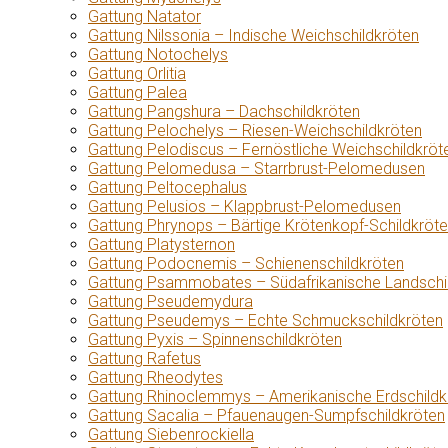
Gattung Natator
Gattung Nilssonia – Indische Weichschildkröten
Gattung Notochelys
Gattung Orlitia
Gattung Palea
Gattung Pangshura – Dachschildkröten
Gattung Pelochelys – Riesen-Weichschildkröten
Gattung Pelodiscus – Fernöstliche Weichschildkröt
Gattung Pelomedusa – Starrbrust-Pelomedusen
Gattung Peltocephalus
Gattung Pelusios – Klappbrust-Pelomedusen
Gattung Phrynops – Bärtige Krötenkopf-Schildkröt
Gattung Platysternon
Gattung Podocnemis – Schienenschildkröten
Gattung Psammobates – Südafrikanische Landschi
Gattung Pseudemydura
Gattung Pseudemys – Echte Schmuckschildkröten
Gattung Pyxis – Spinnenschildkröten
Gattung Rafetus
Gattung Rheodytes
Gattung Rhinoclemmys – Amerikanische Erdschildk
Gattung Sacalia – Pfauenaugen-Sumpfschildkröten
Gattung Siebenrockiella