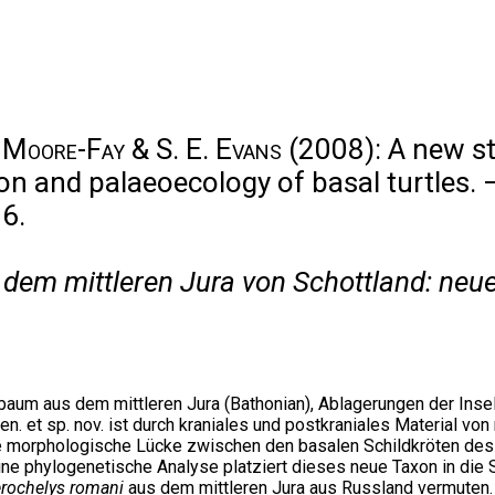
. Moore-Fay & S. E. Evans
(2008): A new st
ion and palaeoecology of basal turtles. 
6.
em mittleren Jura von Schottland: neue
um aus dem mittleren Jura (Bathonian), Ablagerungen der Insel S
en. et sp. nov. ist durch kraniales und postkraniales Material vo
die morphologische Lücke zwischen den basalen Schildkröten des
Eine phylogenetische Analyse platziert dieses neue Taxon in die
rochelys romani
aus dem mittleren Jura aus Russland vermuten