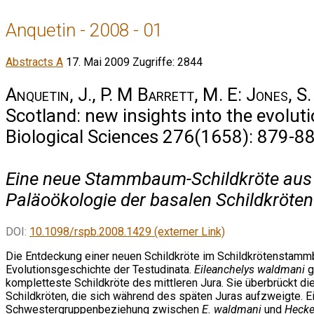
Anquetin - 2008 - 01
Abstracts A
17. Mai 2009
Zugriffe: 2844
Anquetin, J., P. M Barrett, M. E: Jones, S
Scotland: new insights into the evolut
Biological Sciences 276(1658): 879-88
Eine neue Stammbaum-Schildkröte aus d
Paläoökologie der basalen Schildkröten
DOI:
10.1098/rspb.2008.1429 (externer Link)
Die Entdeckung einer neuen Schildkröte im Schildkrötenstammba
Evolutionsgeschichte der Testudinata.
Eileanchelys waldmani
g
kompletteste Schildkröte des mittleren Jura. Sie überbrückt 
Schildkröten, die sich während des späten Juras aufzweigte. 
Schwestergruppenbeziehung zwischen
E. waldmani
und
Hecke