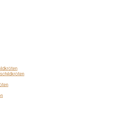
ildkröten
schildkröten
öten
en