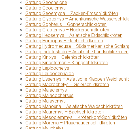
Gattung Geochelone
Gattung Geoclemys
Gattung Geoemyda – Zacken-Erdschildkröten
Gattung Glyptemys – Amerikanische Wasserschildk
Gattung Gopherus – Gopherschildkröten
Gattung Graptemys – Höckerschildkröten
Gattung Heosemys – Asiatische Erdschildkröten
Gattung Homopus – Flachschildkröten
Gattung Hydromedusa – Südamerikanische Schlang
Gattung Indotestudo – Asiatische Landschildkröten
Gattung Kinixys – Gelenkschildkröten
Gattung Kinosternon – Klappschildkröten
Gattung Lepidochelys
Gattung Leucocephalon
Gattung Lissemys – Asiatische Klappen-Weichschil
Gattung Macrochelys – Geierschildkröten
Gattung Malaclemys
Gattung Malacochersus
Gattung Malayemys
Gattung Manouria – Asiatische Waldschildkröten
Gattung Mauremys – Bachschildkröten
Gattung Mesoclemmys – Krötenkopf-Schildkröten
Gattung Morenia – Pfauenaugenschildkröten
Gattung Myuchelys