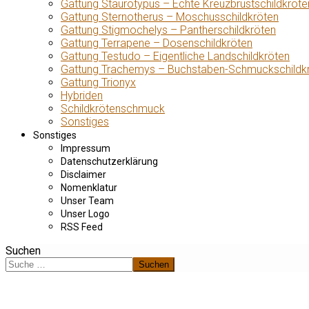
Gattung Staurotypus – Echte Kreuzbrustschildkröte
Gattung Sternotherus – Moschusschildkröten
Gattung Stigmochelys – Pantherschildkröten
Gattung Terrapene – Dosenschildkröten
Gattung Testudo – Eigentliche Landschildkröten
Gattung Trachemys – Buchstaben-Schmuckschildk
Gattung Trionyx
Hybriden
Schildkrötenschmuck
Sonstiges
Sonstiges
Impressum
Datenschutzerklärung
Disclaimer
Nomenklatur
Unser Team
Unser Logo
RSS Feed
Suchen
Suchen