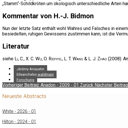
„Stamm“-Schildkröten um ökologisch unterschiedliche Arten ha
Kommentar von H.-J. Bidmon
Nun der letzte Satz enthält wohl Wahres und Falsches in eine
besiedelten, ruhigen Gewissens zustimmen kann, ist die Vermu
Literatur
siehe
Li, C., X. C. Wu, O. Rieppel, L. T. Wang & L. J. Zhao
(2008): An
Jérémy Anquetin
Eileanchelys waldmani
Forschung
Vorheriger Beitrag: Anadon - 2009 - 01
Zurück
Nächster Beitrag
Neueste Abstracts
White - 2026 - 01
Hilton - 2024 - 01