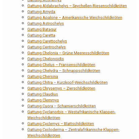
Gattung Aldabrachelys – Seychellen-Riesenschildkröten
Gattung Amyda
Gattung Apalone – Amerikanische Weichschildkröten
Gattung Astrochelys
Gattung Batagur
Gattung Caretta
Gattung Carettochelys
Gattung Centrochelys
Gattung Chelonia – Grüne Meeresschildkröten
Gattung Chelonoidis
Gattung Chelus – Fransenschildkröten
Gattung Chelydra – Schnappschildkröten
Gattung Chersina
Gattung Chitra – Kurzkopf-Weichschildkröten
Gattung Chrysemys – Zierschildkröten
Gattung Claudius
Gattung Clemmys
Gattung Cuora – Scharnierschildkröten
Gattung Cyclanorbis – Westafrikanische Klappen-
Weichschildkröten
Gattung Cyclemys – Blattschildkröten
Gattung Cycloderma – Zentralafrikanische Klappen-
Weichschildkröten