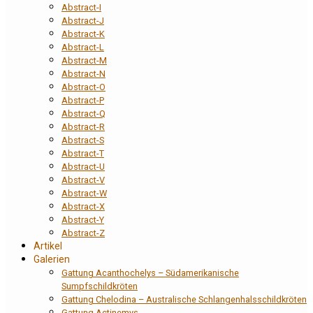
Abstract-I
Abstract-J
Abstract-K
Abstract-L
Abstract-M
Abstract-N
Abstract-O
Abstract-P
Abstract-Q
Abstract-R
Abstract-S
Abstract-T
Abstract-U
Abstract-V
Abstract-W
Abstract-X
Abstract-Y
Abstract-Z
Artikel
Galerien
Gattung Acanthochelys – Südamerikanische
Sumpfschildkröten
Gattung Chelodina – Australische Schlangenhalsschildkröten
Gattung Actinemys