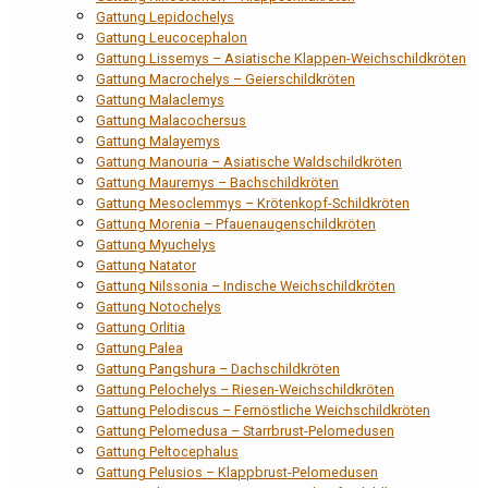
Gattung Lepidochelys
Gattung Leucocephalon
Gattung Lissemys – Asiatische Klappen-Weichschildkröten
Gattung Macrochelys – Geierschildkröten
Gattung Malaclemys
Gattung Malacochersus
Gattung Malayemys
Gattung Manouria – Asiatische Waldschildkröten
Gattung Mauremys – Bachschildkröten
Gattung Mesoclemmys – Krötenkopf-Schildkröten
Gattung Morenia – Pfauenaugenschildkröten
Gattung Myuchelys
Gattung Natator
Gattung Nilssonia – Indische Weichschildkröten
Gattung Notochelys
Gattung Orlitia
Gattung Palea
Gattung Pangshura – Dachschildkröten
Gattung Pelochelys – Riesen-Weichschildkröten
Gattung Pelodiscus – Fernöstliche Weichschildkröten
Gattung Pelomedusa – Starrbrust-Pelomedusen
Gattung Peltocephalus
Gattung Pelusios – Klappbrust-Pelomedusen