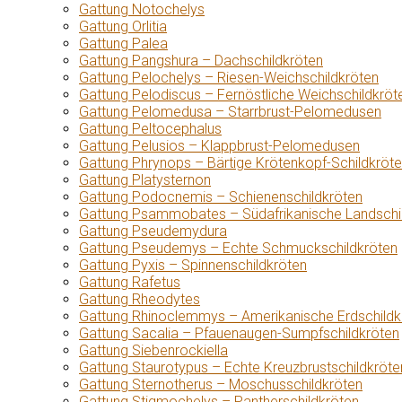
Gattung Notochelys
Gattung Orlitia
Gattung Palea
Gattung Pangshura – Dachschildkröten
Gattung Pelochelys – Riesen-Weichschildkröten
Gattung Pelodiscus – Fernöstliche Weichschildkröt
Gattung Pelomedusa – Starrbrust-Pelomedusen
Gattung Peltocephalus
Gattung Pelusios – Klappbrust-Pelomedusen
Gattung Phrynops – Bärtige Krötenkopf-Schildkröt
Gattung Platysternon
Gattung Podocnemis – Schienenschildkröten
Gattung Psammobates – Südafrikanische Landschi
Gattung Pseudemydura
Gattung Pseudemys – Echte Schmuckschildkröten
Gattung Pyxis – Spinnenschildkröten
Gattung Rafetus
Gattung Rheodytes
Gattung Rhinoclemmys – Amerikanische Erdschildk
Gattung Sacalia – Pfauenaugen-Sumpfschildkröten
Gattung Siebenrockiella
Gattung Staurotypus – Echte Kreuzbrustschildkröte
Gattung Sternotherus – Moschusschildkröten
Gattung Stigmochelys – Pantherschildkröten