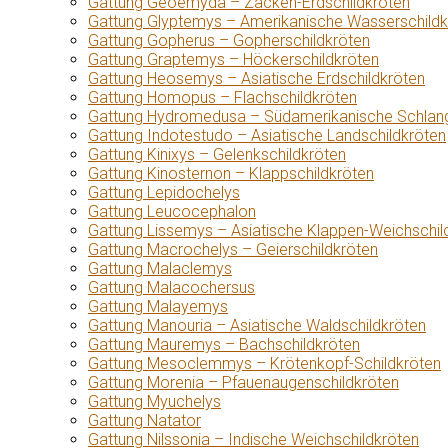
Gattung Geoemyda – Zacken-Erdschildkröten
Gattung Glyptemys – Amerikanische Wasserschildk
Gattung Gopherus – Gopherschildkröten
Gattung Graptemys – Höckerschildkröten
Gattung Heosemys – Asiatische Erdschildkröten
Gattung Homopus – Flachschildkröten
Gattung Hydromedusa – Südamerikanische Schlang
Gattung Indotestudo – Asiatische Landschildkröten
Gattung Kinixys – Gelenkschildkröten
Gattung Kinosternon – Klappschildkröten
Gattung Lepidochelys
Gattung Leucocephalon
Gattung Lissemys – Asiatische Klappen-Weichschil
Gattung Macrochelys – Geierschildkröten
Gattung Malaclemys
Gattung Malacochersus
Gattung Malayemys
Gattung Manouria – Asiatische Waldschildkröten
Gattung Mauremys – Bachschildkröten
Gattung Mesoclemmys – Krötenkopf-Schildkröten
Gattung Morenia – Pfauenaugenschildkröten
Gattung Myuchelys
Gattung Natator
Gattung Nilssonia – Indische Weichschildkröten