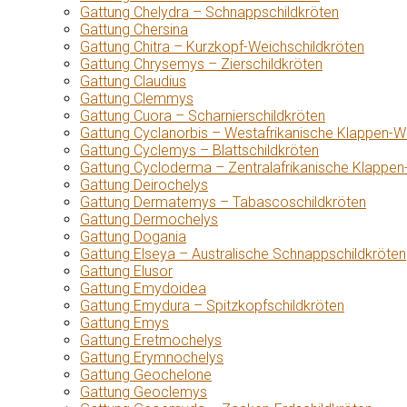
Gattung Chelydra – Schnappschildkröten
Gattung Chersina
Gattung Chitra – Kurzkopf-Weichschildkröten
Gattung Chrysemys – Zierschildkröten
Gattung Claudius
Gattung Clemmys
Gattung Cuora – Scharnierschildkröten
Gattung Cyclanorbis – Westafrikanische Klappen-W
Gattung Cyclemys – Blattschildkröten
Gattung Cycloderma – Zentralafrikanische Klappen
Gattung Deirochelys
Gattung Dermatemys – Tabascoschildkröten
Gattung Dermochelys
Gattung Dogania
Gattung Elseya – Australische Schnappschildkröten
Gattung Elusor
Gattung Emydoidea
Gattung Emydura – Spitzkopfschildkröten
Gattung Emys
Gattung Eretmochelys
Gattung Erymnochelys
Gattung Geochelone
Gattung Geoclemys