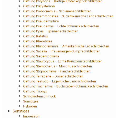
Gattung Phrynops – Bärtige Krötenkopf-Schildkröten
Gattung Platysternon
Gattung Podocnemis – Schienenschildkröten
Gattung Psammobates – Südafrikanische Landschildkröten
Gattung Pseudemydura
Gattung Pseudemys – Echte Schmuckschildkröten
Gattung Pyxis – Spinnenschildkröten
Gattung Rafetus
Gattung Rheodytes
Gattung Rhinoclemmys – Amerikanische Erdschildkröten
Gattung Sacalia – Pfauenaugen-Sumpfschildkröten
Gattung Siebenrockiella
Gattung Staurotypus – Echte Kreuzbrustschildkröten
Gattung Sternotherus – Moschusschildkröten
Gattung Stigmochelys – Pantherschildkröten
Gattung Terrapene – Dosenschildkröten
Gattung Testudo – Eigentliche Landschildkröten
Gattung Trachemys – Buchstaben-Schmuckschildkröten
Gattung Trionyx
Schildkrötenschmuck
Sonstiges
Hybriden
Sonstiges
Impressum