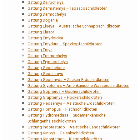
Gattung Deirochelys
Gattung Dermatemys – Tabascoschildkröten
Gattung Dermochelys
Gattung Dogania
Gattung Elseya – Australische Schnappschildkröten
Gattung Elusor
Gattung Emydoidea
Gattung Emydura – Spitzkopfschildkröten
Gattung Emys
Gattung Eretmochelys
Gattung Erymnochelys
Gattung Geochelone
Gattung Geoclemys
Gattung Geoemyda – Zacken-Erdschildkröten
Gattung Glyptemys – Amerikanische Wasserschildkröten
Gattung Gopherus – Gopherschildkröten
Gattung Graptemys – Höckerschildkröten
Gattung Heosemys – Asiatische Erdschildkröten
Gattung Homopus – Flachschildkröten
Gattung Hydromedusa – Südamerikanische
Schlangenhalsschildkröten
Gattung Indotestudo – Asiatische Landschildkröten
Gattung Kinixys – Gelenkschildkröten
Gattung Kinosternon – Klappschildkröten