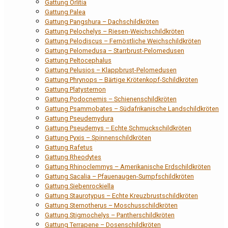
Gattung Orlitia
Gattung Palea
Gattung Pangshura – Dachschildkröten
Gattung Pelochelys – Riesen-Weichschildkröten
Gattung Pelodiscus – Fernöstliche Weichschildkröten
Gattung Pelomedusa – Starrbrust-Pelomedusen
Gattung Peltocephalus
Gattung Pelusios – Klappbrust-Pelomedusen
Gattung Phrynops – Bärtige Krötenkopf-Schildkröten
Gattung Platysternon
Gattung Podocnemis – Schienenschildkröten
Gattung Psammobates – Südafrikanische Landschildkröten
Gattung Pseudemydura
Gattung Pseudemys – Echte Schmuckschildkröten
Gattung Pyxis – Spinnenschildkröten
Gattung Rafetus
Gattung Rheodytes
Gattung Rhinoclemmys – Amerikanische Erdschildkröten
Gattung Sacalia – Pfauenaugen-Sumpfschildkröten
Gattung Siebenrockiella
Gattung Staurotypus – Echte Kreuzbrustschildkröten
Gattung Sternotherus – Moschusschildkröten
Gattung Stigmochelys – Pantherschildkröten
Gattung Terrapene – Dosenschildkröten