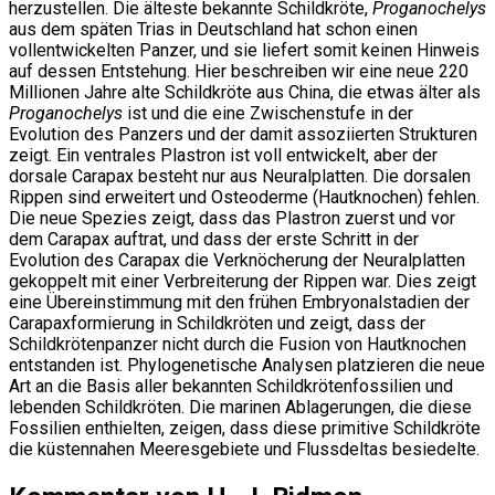
herzustellen. Die älteste bekannte Schildkröte,
Proganochelys
aus dem späten Trias in Deutschland hat schon einen
vollentwickelten Panzer, und sie liefert somit keinen Hinweis
auf dessen Entstehung. Hier beschreiben wir eine neue 220
Millionen Jahre alte Schildkröte aus China, die etwas älter als
Proganochelys
ist und die eine Zwischenstufe in der
Evolution des Panzers und der damit assoziierten Strukturen
zeigt. Ein ventrales Plastron ist voll entwickelt, aber der
dorsale Carapax besteht nur aus Neuralplatten. Die dorsalen
Rippen sind erweitert und Osteoderme (Hautknochen) fehlen.
Die neue Spezies zeigt, dass das Plastron zuerst und vor
dem Carapax auftrat, und dass der erste Schritt in der
Evolution des Carapax die Verknöcherung der Neuralplatten
gekoppelt mit einer Verbreiterung der Rippen war. Dies zeigt
eine Übereinstimmung mit den frühen Embryonalstadien der
Carapaxformierung in Schildkröten und zeigt, dass der
Schildkrötenpanzer nicht durch die Fusion von Hautknochen
entstanden ist. Phylogenetische Analysen platzieren die neue
Art an die Basis aller bekannten Schildkrötenfossilien und
lebenden Schildkröten. Die marinen Ablagerungen, die diese
Fossilien enthielten, zeigen, dass diese primitive Schildkröte
die küstennahen Meeresgebiete und Flussdeltas besiedelte.