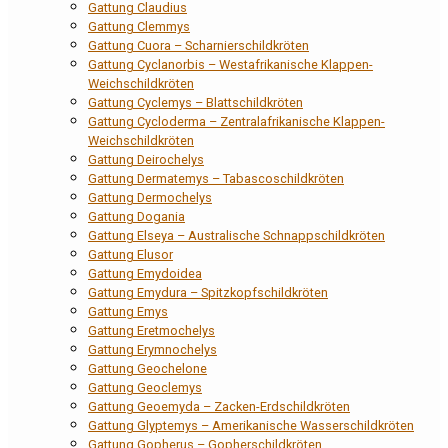
Gattung Claudius
Gattung Clemmys
Gattung Cuora – Scharnierschildkröten
Gattung Cyclanorbis – Westafrikanische Klappen-
Weichschildkröten
Gattung Cyclemys – Blattschildkröten
Gattung Cycloderma – Zentralafrikanische Klappen-
Weichschildkröten
Gattung Deirochelys
Gattung Dermatemys – Tabascoschildkröten
Gattung Dermochelys
Gattung Dogania
Gattung Elseya – Australische Schnappschildkröten
Gattung Elusor
Gattung Emydoidea
Gattung Emydura – Spitzkopfschildkröten
Gattung Emys
Gattung Eretmochelys
Gattung Erymnochelys
Gattung Geochelone
Gattung Geoclemys
Gattung Geoemyda – Zacken-Erdschildkröten
Gattung Glyptemys – Amerikanische Wasserschildkröten
Gattung Gopherus – Gopherschildkröten