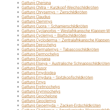
Gattung Chersina
Gattung Chitra – Kurzkopf-Weichschildkröten
Gattung Chrysemys – Zierschildkröten
Gattung Claudius
Gattung Clemmys
Gattung Cuora – Scharnierschildkröten
Gattung Cyclanorbis – Westafrikanische Klappen-W
Gattung Cyclemys – Blattschildkröten
Gattung Cycloderma – Zentralafrikanische Klappen
Gattung Deirochelys
Gattung Dermatemys – Tabascoschildkröten
Gattung Dermochelys
Gattung Dogania
Gattung Elseya – Australische Schnappschildkröten
Gattung Elusor
Gattung Emydoidea
Gattung Emydura – Spitzkopfschildkröten
Gattung Emys
Gattung Eretmochelys
Gattung Erymnochelys
Gattung Geochelone
Gattung Geoclemys
Gattung Geoemyda – Zacken-Erdschildkröten