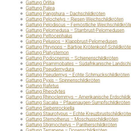
Gattung Orlitia
Gattung Palea
Gattung Pangshura – Dachschildkröten
Gattung Pelochelys – Riesen-Weichschildkröten
Gattung Pelodiscus – Fernöstliche Weichschildkröt
Gattung Pelomedusa – Starrbrust-Pelomedusen
Gattung Peltocephalus
Gattung Pelusios – Klappbrust-Pelomedusen
Gattung Phrynops – Bärtige Krötenkopf-Schildkröt
Gattung Platysternon
Gattung Podocnemis – Schienenschildkröten
Gattung Psammobates – Südafrikanische Landschi
Gattung Pseudemydura
Gattung Pseudemys – Echte Schmuckschildkröten
Gattung Pyxis – Spinnenschildkröten
Gattung Rafetus
Gattung Rheodytes
Gattung Rhinoclemmys – Amerikanische Erdschildk
Gattung Sacalia – Pfauenaugen-Sumpfschildkröten
Gattung Siebenrockiella
Gattung Staurotypus – Echte Kreuzbrustschildkröte
Gattung Sternotherus – Moschusschildkröten
Gattung Stigmochelys – Pantherschildkröten
Gattung Terrapene – Dosenschildkröten