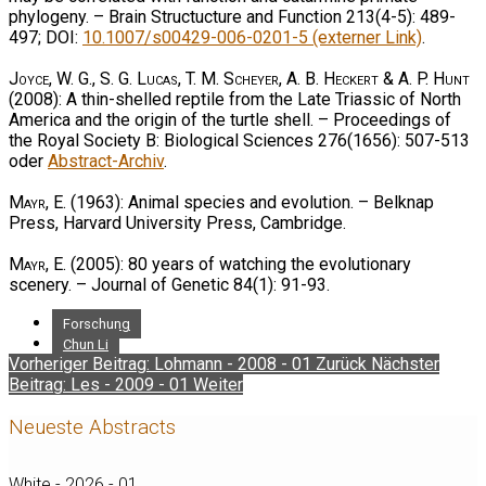
phylogeny. – Brain Structucture and Function 213(4-5): 489-
497; DOI:
10.1007/s00429-006-0201-5 (externer Link)
.
Joyce, W. G., S. G. Lucas, T. M. Scheyer, A. B. Heckert & A. P. Hunt
(2008): A thin-shelled reptile from the Late Triassic of North
America and the origin of the turtle shell. – Proceedings of
the Royal Society B: Biological Sciences 276(1656): 507-513
oder
Abstract-Archiv
.
Mayr, E.
(1963): Animal species and evolution. – Belknap
Press, Harvard University Press, Cambridge.
Mayr, E.
(2005): 80 years of watching the evolutionary
scenery. – Journal of Genetic 84(1): 91-93.
Forschung
Chun Li
Vorheriger Beitrag: Lohmann - 2008 - 01
Zurück
Nächster
Beitrag: Les - 2009 - 01
Weiter
Neueste Abstracts
White - 2026 - 01