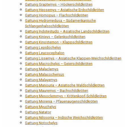
Gattung Graptemys – Höckerschildkröten
Gattung Heosemys – Asiatische Erdschildkröten
Gattung Homopus – Flachschildkröten
Gattung Hydromedusa – Südamerikanische
Schlangenhalsschildkröten
Gattung Indotestudo – Asiatische Landschildkröten
Gattung Kinixys – Gelenkschildkröten
Gattung Kinosternon – Klappschildkröten
Gattung Lepidochelys
Gattung Leucocephalon
Gattung Lissemys – Asiatische Klappen-Weichschildkröten
Gattung Macrochelys – Geierschildkröten
Gattung Malaclemys
Gattung Malacochersus
Gattung Malayemys
Gattung Manouria – Asiatische Waldschildkröten
Gattung Mauremys – Bachschildkröten
Gattung Mesoclemmys – Krötenkopf-Schildkröten
Gattung Morenia – Pfauenaugenschildkröten
Gattung Myuchelys
Gattung Natator
Gattung Nilssonia – Indische Weichschildkröten
Gattung Notochelys