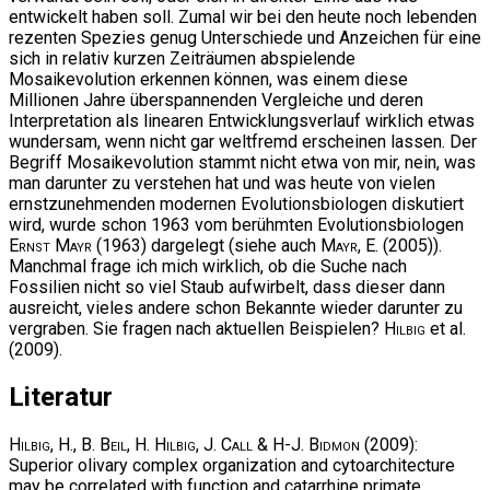
entwickelt haben soll. Zumal wir bei den heute noch lebenden
rezenten Spezies genug Unterschiede und Anzeichen für eine
sich in relativ kurzen Zeiträumen abspielende
Mosaikevolution erkennen können, was einem diese
Millionen Jahre überspannenden Vergleiche und deren
Interpretation als linearen Entwicklungsverlauf wirklich etwas
wundersam, wenn nicht gar weltfremd erscheinen lassen. Der
Begriff Mosaikevolution stammt nicht etwa von mir, nein, was
man darunter zu verstehen hat und was heute von vielen
ernstzunehmenden modernen Evolutionsbiologen diskutiert
wird, wurde schon 1963 vom berühmten Evolutionsbiologen
Ernst Mayr
(1963) dargelegt (siehe auch
Mayr, E.
(2005)).
Manchmal frage ich mich wirklich, ob die Suche nach
Fossilien nicht so viel Staub aufwirbelt, dass dieser dann
ausreicht, vieles andere schon Bekannte wieder darunter zu
vergraben. Sie fragen nach aktuellen Beispielen?
Hilbig
et al.
(2009).
Literatur
Hilbig, H., B. Beil, H. Hilbig, J. Call & H-J. Bidmon
(2009):
Superior olivary complex organization and cytoarchitecture
may be correlated with function and catarrhine primate