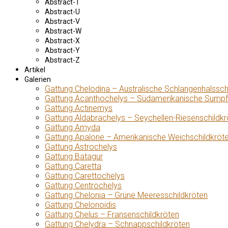
Abstract-T
Abstract-U
Abstract-V
Abstract-W
Abstract-X
Abstract-Y
Abstract-Z
Artikel
Galerien
Gattung Chelodina – Australische Schlangenhalssch
Gattung Acanthochelys – Südamerikanische Sumpf
Gattung Actinemys
Gattung Aldabrachelys – Seychellen-Riesenschildkr
Gattung Amyda
Gattung Apalone – Amerikanische Weichschildkröt
Gattung Astrochelys
Gattung Batagur
Gattung Caretta
Gattung Carettochelys
Gattung Centrochelys
Gattung Chelonia – Grüne Meeresschildkröten
Gattung Chelonoidis
Gattung Chelus – Fransenschildkröten
Gattung Chelydra – Schnappschildkröten