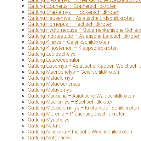
Gattung Glyptemys – Amerikanische Wasserschildk
Gattung Gopherus – Gopherschildkröten
Gattung Graptemys – Höckerschildkröten
Gattung Heosemys – Asiatische Erdschildkröten
Gattung Homopus – Flachschildkröten
Gattung Hydromedusa – Südamerikanische Schlang
Gattung Indotestudo – Asiatische Landschildkröten
Gattung Kinixys – Gelenkschildkröten
Gattung Kinosternon – Klappschildkröten
Gattung Lepidochelys
Gattung Leucocephalon
Gattung Lissemys – Asiatische Klappen-Weichschil
Gattung Macrochelys – Geierschildkröten
Gattung Malaclemys
Gattung Malacochersus
Gattung Malayemys
Gattung Manouria – Asiatische Waldschildkröten
Gattung Mauremys – Bachschildkröten
Gattung Mesoclemmys – Krötenkopf-Schildkröten
Gattung Morenia – Pfauenaugenschildkröten
Gattung Myuchelys
Gattung Natator
Gattung Nilssonia – Indische Weichschildkröten
Gattung Notochelys