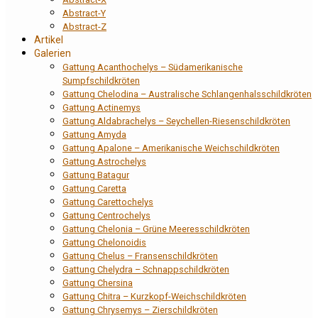
Abstract-Y
Abstract-Z
Artikel
Galerien
Gattung Acanthochelys – Südamerikanische
Sumpfschildkröten
Gattung Chelodina – Australische Schlangenhalsschildkröten
Gattung Actinemys
Gattung Aldabrachelys – Seychellen-Riesenschildkröten
Gattung Amyda
Gattung Apalone – Amerikanische Weichschildkröten
Gattung Astrochelys
Gattung Batagur
Gattung Caretta
Gattung Carettochelys
Gattung Centrochelys
Gattung Chelonia – Grüne Meeresschildkröten
Gattung Chelonoidis
Gattung Chelus – Fransenschildkröten
Gattung Chelydra – Schnappschildkröten
Gattung Chersina
Gattung Chitra – Kurzkopf-Weichschildkröten
Gattung Chrysemys – Zierschildkröten