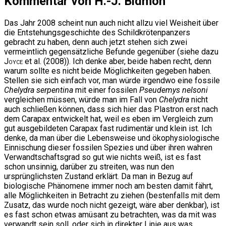
Kommentar von H.-J. Bidmon
Das Jahr 2008 scheint nun auch nicht allzu viel Weisheit über
die Entstehungsgeschichte des Schildkrötenpanzers
gebracht zu haben, denn auch jetzt stehen sich zwei
vermeintlich gegensätzliche Befunde gegenüber (siehe dazu
Joyce
et al. (2008)). Ich denke aber, beide haben recht, denn
warum sollte es nicht beide Möglichkeiten gegeben haben.
Stellen sie sich einfach vor, man würde irgendwo eine fossile
Chelydra serpentina
mit einer fossilen
Pseudemys nelsoni
vergleichen müssen, würde man im Fall von
Chelydra
nicht
auch schließen können, dass sich hier das Plastron erst nach
dem Carapax entwickelt hat, weil es eben im Vergleich zum
gut ausgebildeten Carapax fast rudimentär und klein ist. Ich
denke, da man über die Lebensweise und ökophysiologische
Einnischung dieser fossilen Spezies und über ihren wahren
Verwandtschaftsgrad so gut wie nichts weiß, ist es fast
schon unsinnig, darüber zu streiten, was nun den
ursprünglichsten Zustand erklärt. Da man in Bezug auf
biologische Phänomene immer noch am besten damit fährt,
alle Möglichkeiten in Betracht zu ziehen (bestenfalls mit dem
Zusatz, das wurde noch nicht gezeigt, wäre aber denkbar), ist
es fast schon etwas amüsant zu betrachten, was da mit was
verwandt sein soll, oder sich in direkter Linie aus was