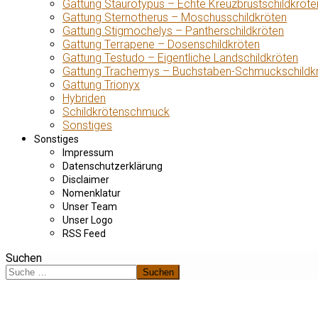
Gattung Staurotypus – Echte Kreuzbrustschildkröte
Gattung Sternotherus – Moschusschildkröten
Gattung Stigmochelys – Pantherschildkröten
Gattung Terrapene – Dosenschildkröten
Gattung Testudo – Eigentliche Landschildkröten
Gattung Trachemys – Buchstaben-Schmuckschildk
Gattung Trionyx
Hybriden
Schildkrötenschmuck
Sonstiges
Sonstiges
Impressum
Datenschutzerklärung
Disclaimer
Nomenklatur
Unser Team
Unser Logo
RSS Feed
Suchen
Suchen