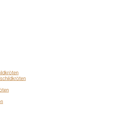
ildkröten
schildkröten
öten
en