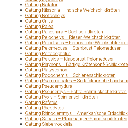
Gattung Natator
Gattung Nilssonia – Indische Weichschildkröten
Gattung Notochelys
Gattung Orlitia
Gattung Palea
Gattung Pangshura – Dachschildkröten
Gattung Pelochelys – Riesen-Weichschildkröten
Gattung Pelodiscus – Fernöstliche Weichschildkröt
Gattung Pelomedusa – Starrbrust-Pelomedusen
Gattung Peltocephalus
Gattung Pelusios – Klappbrust-Pelomedusen
Gattung Phrynops – Bärtige Krötenkopf-Schildkröt
Gattung Platysternon
Gattung Podocnemis – Schienenschildkröten
Gattung Psammobates – Südafrikanische Landschi
Gattung Pseudemydura
Gattung Pseudemys – Echte Schmuckschildkröten
Gattung Pyxis – Spinnenschildkröten
Gattung Rafetus
Gattung Rheodytes
Gattung Rhinoclemmys – Amerikanische Erdschildk
Gattung Sacalia – Pfauenaugen-Sumpfschildkröten
Gattung Siebenrockiella