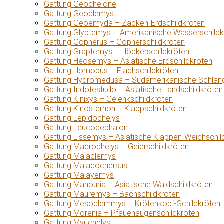
Gattung Geochelone
Gattung Geoclemys
Gattung Geoemyda – Zacken-Erdschildkröten
Gattung Glyptemys – Amerikanische Wasserschildk
Gattung Gopherus – Gopherschildkröten
Gattung Graptemys – Höckerschildkröten
Gattung Heosemys – Asiatische Erdschildkröten
Gattung Homopus – Flachschildkröten
Gattung Hydromedusa – Südamerikanische Schlang
Gattung Indotestudo – Asiatische Landschildkröten
Gattung Kinixys – Gelenkschildkröten
Gattung Kinosternon – Klappschildkröten
Gattung Lepidochelys
Gattung Leucocephalon
Gattung Lissemys – Asiatische Klappen-Weichschil
Gattung Macrochelys – Geierschildkröten
Gattung Malaclemys
Gattung Malacochersus
Gattung Malayemys
Gattung Manouria – Asiatische Waldschildkröten
Gattung Mauremys – Bachschildkröten
Gattung Mesoclemmys – Krötenkopf-Schildkröten
Gattung Morenia – Pfauenaugenschildkröten
Gattung Myuchelys