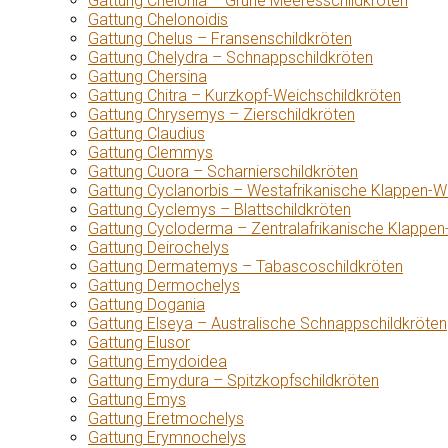
Gattung Chelonia – Grüne Meeresschildkröten
Gattung Chelonoidis
Gattung Chelus – Fransenschildkröten
Gattung Chelydra – Schnappschildkröten
Gattung Chersina
Gattung Chitra – Kurzkopf-Weichschildkröten
Gattung Chrysemys – Zierschildkröten
Gattung Claudius
Gattung Clemmys
Gattung Cuora – Scharnierschildkröten
Gattung Cyclanorbis – Westafrikanische Klappen-W
Gattung Cyclemys – Blattschildkröten
Gattung Cycloderma – Zentralafrikanische Klappen
Gattung Deirochelys
Gattung Dermatemys – Tabascoschildkröten
Gattung Dermochelys
Gattung Dogania
Gattung Elseya – Australische Schnappschildkröten
Gattung Elusor
Gattung Emydoidea
Gattung Emydura – Spitzkopfschildkröten
Gattung Emys
Gattung Eretmochelys
Gattung Erymnochelys