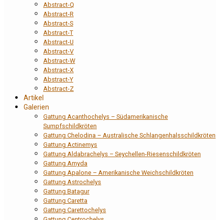
Abstract-Q
Abstract-R
Abstract-S
Abstract-T
Abstract-U
Abstract-V
Abstract-W
Abstract-X
Abstract-Y
Abstract-Z
Artikel
Galerien
Gattung Acanthochelys – Südamerikanische
Sumpfschildkröten
Gattung Chelodina – Australische Schlangenhalsschildkröten
Gattung Actinemys
Gattung Aldabrachelys – Seychellen-Riesenschildkröten
Gattung Amyda
Gattung Apalone – Amerikanische Weichschildkröten
Gattung Astrochelys
Gattung Batagur
Gattung Caretta
Gattung Carettochelys
Gattung Centrochelys