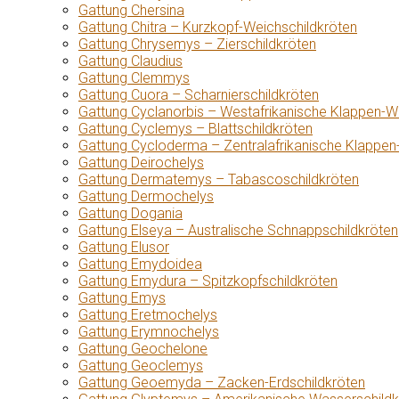
Gattung Chersina
Gattung Chitra – Kurzkopf-Weichschildkröten
Gattung Chrysemys – Zierschildkröten
Gattung Claudius
Gattung Clemmys
Gattung Cuora – Scharnierschildkröten
Gattung Cyclanorbis – Westafrikanische Klappen-W
Gattung Cyclemys – Blattschildkröten
Gattung Cycloderma – Zentralafrikanische Klappen
Gattung Deirochelys
Gattung Dermatemys – Tabascoschildkröten
Gattung Dermochelys
Gattung Dogania
Gattung Elseya – Australische Schnappschildkröten
Gattung Elusor
Gattung Emydoidea
Gattung Emydura – Spitzkopfschildkröten
Gattung Emys
Gattung Eretmochelys
Gattung Erymnochelys
Gattung Geochelone
Gattung Geoclemys
Gattung Geoemyda – Zacken-Erdschildkröten