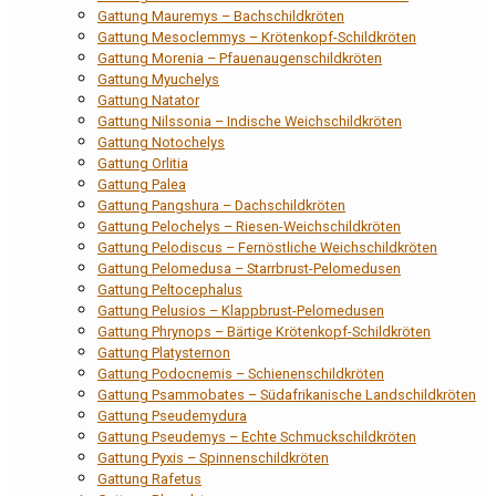
Gattung Mauremys – Bachschildkröten
Gattung Mesoclemmys – Krötenkopf-Schildkröten
Gattung Morenia – Pfauenaugenschildkröten
Gattung Myuchelys
Gattung Natator
Gattung Nilssonia – Indische Weichschildkröten
Gattung Notochelys
Gattung Orlitia
Gattung Palea
Gattung Pangshura – Dachschildkröten
Gattung Pelochelys – Riesen-Weichschildkröten
Gattung Pelodiscus – Fernöstliche Weichschildkröten
Gattung Pelomedusa – Starrbrust-Pelomedusen
Gattung Peltocephalus
Gattung Pelusios – Klappbrust-Pelomedusen
Gattung Phrynops – Bärtige Krötenkopf-Schildkröten
Gattung Platysternon
Gattung Podocnemis – Schienenschildkröten
Gattung Psammobates – Südafrikanische Landschildkröten
Gattung Pseudemydura
Gattung Pseudemys – Echte Schmuckschildkröten
Gattung Pyxis – Spinnenschildkröten
Gattung Rafetus