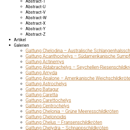
Abstract-T
Abstract-U
Abstract-V
Abstract-W
Abstract-X
Abstract-Y
Abstract-Z
Artikel
Galerien
Gattung Chelodina – Australische Schlangenhalssch
Gattung Acanthochelys – Südamerikanische Sumpf
Gattung Actinemys
Gattung Aldabrachelys – Seychellen-Riesenschildkr
Gattung Amyda
Gattung Apalone – Amerikanische Weichschildkröt
Gattung Astrochelys
Gattung Batagur
Gattung Caretta
Gattung Carettochelys
Gattung Centrochelys
Gattung Chelonia – Grüne Meeresschildkröten
Gattung Chelonoidis
Gattung Chelus – Fransenschildkröten
Gattung Chelydra – Schnappschildkröten