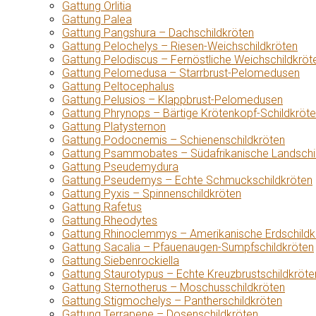
Gattung Orlitia
Gattung Palea
Gattung Pangshura – Dachschildkröten
Gattung Pelochelys – Riesen-Weichschildkröten
Gattung Pelodiscus – Fernöstliche Weichschildkröt
Gattung Pelomedusa – Starrbrust-Pelomedusen
Gattung Peltocephalus
Gattung Pelusios – Klappbrust-Pelomedusen
Gattung Phrynops – Bärtige Krötenkopf-Schildkröt
Gattung Platysternon
Gattung Podocnemis – Schienenschildkröten
Gattung Psammobates – Südafrikanische Landschi
Gattung Pseudemydura
Gattung Pseudemys – Echte Schmuckschildkröten
Gattung Pyxis – Spinnenschildkröten
Gattung Rafetus
Gattung Rheodytes
Gattung Rhinoclemmys – Amerikanische Erdschildk
Gattung Sacalia – Pfauenaugen-Sumpfschildkröten
Gattung Siebenrockiella
Gattung Staurotypus – Echte Kreuzbrustschildkröte
Gattung Sternotherus – Moschusschildkröten
Gattung Stigmochelys – Pantherschildkröten
Gattung Terrapene – Dosenschildkröten