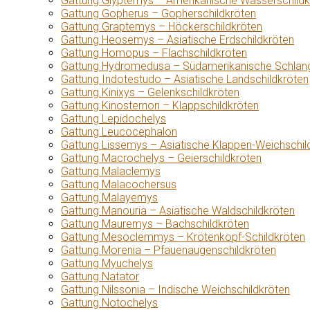
Gattung Glyptemys – Amerikanische Wasserschildk
Gattung Gopherus – Gopherschildkröten
Gattung Graptemys – Höckerschildkröten
Gattung Heosemys – Asiatische Erdschildkröten
Gattung Homopus – Flachschildkröten
Gattung Hydromedusa – Südamerikanische Schlang
Gattung Indotestudo – Asiatische Landschildkröten
Gattung Kinixys – Gelenkschildkröten
Gattung Kinosternon – Klappschildkröten
Gattung Lepidochelys
Gattung Leucocephalon
Gattung Lissemys – Asiatische Klappen-Weichschil
Gattung Macrochelys – Geierschildkröten
Gattung Malaclemys
Gattung Malacochersus
Gattung Malayemys
Gattung Manouria – Asiatische Waldschildkröten
Gattung Mauremys – Bachschildkröten
Gattung Mesoclemmys – Krötenkopf-Schildkröten
Gattung Morenia – Pfauenaugenschildkröten
Gattung Myuchelys
Gattung Natator
Gattung Nilssonia – Indische Weichschildkröten
Gattung Notochelys