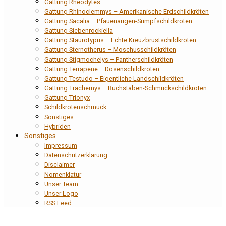
Gattung Rheodytes
Gattung Rhinoclemmys – Amerikanische Erdschildkröten
Gattung Sacalia – Pfauenaugen-Sumpfschildkröten
Gattung Siebenrockiella
Gattung Staurotypus – Echte Kreuzbrustschildkröten
Gattung Sternotherus – Moschusschildkröten
Gattung Stigmochelys – Pantherschildkröten
Gattung Terrapene – Dosenschildkröten
Gattung Testudo – Eigentliche Landschildkröten
Gattung Trachemys – Buchstaben-Schmuckschildkröten
Gattung Trionyx
Schildkrötenschmuck
Sonstiges
Hybriden
Sonstiges
Impressum
Datenschutzerklärung
Disclaimer
Nomenklatur
Unser Team
Unser Logo
RSS Feed