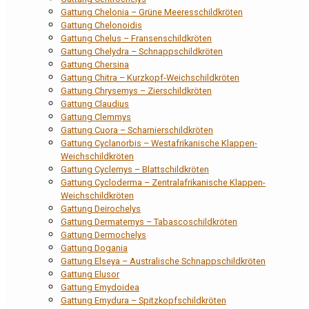
Gattung Chelonia – Grüne Meeresschildkröten
Gattung Chelonoidis
Gattung Chelus – Fransenschildkröten
Gattung Chelydra – Schnappschildkröten
Gattung Chersina
Gattung Chitra – Kurzkopf-Weichschildkröten
Gattung Chrysemys – Zierschildkröten
Gattung Claudius
Gattung Clemmys
Gattung Cuora – Scharnierschildkröten
Gattung Cyclanorbis – Westafrikanische Klappen-
Weichschildkröten
Gattung Cyclemys – Blattschildkröten
Gattung Cycloderma – Zentralafrikanische Klappen-
Weichschildkröten
Gattung Deirochelys
Gattung Dermatemys – Tabascoschildkröten
Gattung Dermochelys
Gattung Dogania
Gattung Elseya – Australische Schnappschildkröten
Gattung Elusor
Gattung Emydoidea
Gattung Emydura – Spitzkopfschildkröten