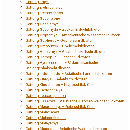
Gattung Emys
Gattung Eretmochelys
Gattung Erymnochelys
Gattung Geochelone
Gattung Geoclemys
Gattung Geoemyda – Zacken-Erdschildkröten
Gattung Glyptemys – Amerikanische Wasserschildkröten
Gattung Gopherus – Gopherschildkröten
Gattung Graptemys – Höckerschildkröten
Gattung Heosemys – Asiatische Erdschildkröten
Gattung Homopus – Flachschildkröten
Gattung Hydromedusa – Südamerikanische
Schlangenhalsschildkröten
Gattung Indotestudo – Asiatische Landschildkröten
Gattung Kinixys – Gelenkschildkröten
Gattung Kinosternon – Klappschildkröten
Gattung Lepidochelys
Gattung Leucocephalon
Gattung Lissemys – Asiatische Klappen-Weichschildkröten
Gattung Macrochelys – Geierschildkröten
Gattung Malaclemys
Gattung Malacochersus
Gattung Malayemys
Gattung Manouria – Asiatische Waldschildkröten