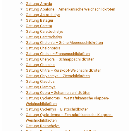
Gattung Amyda
Gattung Apalone – Amerikanische Weichschildkröten
Gattung Astrochelys
Gattung Batagur
Gattung Caretta
Gattung Carettochelys
Gattung Centrochelys
Gattung Chelonia – Grüne Meeresschildkröten
Gattung Chelonoidis
Gattung Chelus – Fransenschildkröten
Gattung Chelydra – Schnappschildkröten
Gattung Chersina
Gattung Chitra – Kurzkopf-Weichschildkröten
Gattung Chrysemys – Zierschildkröten
Gattung Claudius
Gattung Clemmys
Gattung Cuora – Scharnierschildkröten
Gattung Cyclanorbis – Westafrikanische Klappen-
Weichschildkröten
Gattung Cyclemys – Blattschildkröten
Gattung Cycloderma – Zentralafrikanische Klappen-
Weichschildkröten
Gattung Deirochelys