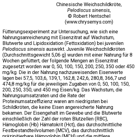
Chinesische Weichschildkröte,
Pelodiscus sinensis
,
© Robert Hentschel
(www.chrysemys.com)
Fütterungsexperiment zur Untersuchung, wie sich eine
Nahrungsanreicherung mit Eisenzitrat auf Wachstum,
Blutwerte und Lipidoxidation (Fettoxidation) bei juvenilen
Pelodiscus sinensis
auswirkt. Juvenile Weichschildkröten
(Durchschnittsgewicht 5,06 g) wurden mit einer Nahrung für 8
Wochen gefüttert, der folgende Mengen an Eisenzitrat
zugesetzt worden war 0, 50, 100, 150, 200, 250, 350 oder 450
mg/kg. Die in der Nahrung nachzuweisenden Eisenwerte
lagen bei 57,5, 103,6, 139,1, 162,8, 242,6, 280,8, 366,7 und
474,8 mg/kg für die jeweiligen Zugaben von 0, 50, 100, 150,
200, 250, 350, und 450 mg Eisen/kg. Das Wachstum, die
Nahrungsumsatzraten und die Rate der
Proteinumsatzeffizienz waren am niedrigsten bei
Schildkröten, die keine Eisen angereicherte Nahrung
bekamen. Der Eisengehalt im Gewebe und die Blutwerte
einschließlich der Zahl der roten Blutzellen (RBC),
Hämoglobin (Hb) Hämatokrit (Hct), das durchschnittliche
Festbestandteilvolumen (MCV), das durchschnittlich
präzipitierbare Hämoglobin (MCH) und die mittlere