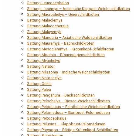
Gattung Leucocephalon
Gattung Lissemys – Asiatische Klappen-Weichschildkröten
Gattung Macrochelys – Geierschildkröten
Gattung Malaclemys
Gattung Malacochersus
Gattung Malayemys
Gattung Manouria – Asiatische Waldschildkröten
Gattung Mauremys – Bachschildkröten
Gattung Mesoclemmys – Krötenkopf-Schildkröten
Gattung Morenia – Pfauenaugenschildkröten
Gattung Myuchelys
Gattung Natator
Gattung Nilssonia – Indische Weichschildkröten
Gattung Notochelys
Gattung Orlitia
Gattung Palea
Gattung Pangshura – Dachschildkröten
Gattung Pelochelys – Riesen-Weichschildkröten
Gattung Pelodiscus – Fernöstliche Weichschildkröten
Gattung Pelomedusa – Starrbrust-Pelomedusen
Gattung Peltocephalus
Gattung Pelusios – Klappbrust-Pelomedusen
Gattung Phrynops – Bärtige Krötenkopf-Schildkröten
Gattung Platysternon