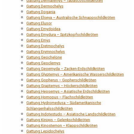
Gattung Dermatemys – Tabascoschildkröten
Gattung Dermochelys
Gattung Dogania
Gattung Elseya – Australische Schnappschildkröten
Gattung Elusor
Gattung Emydoidea
Gattung Emydura – Spitzkopfschildkröten
Gattung Emys
Gattung Eretmochelys
Gattung Erymnochelys
Gattung Geochelone
Gattung Geoclemys
Gattung Geoemyda – Zacken-Erdschildkröten
Gattung Glyptemys – Amerikanische Wasserschildkröten
Gattung Gopherus – Gopherschildkröten
Gattung Graptemys – Höckerschildkröten
Gattung Heosemys – Asiatische Erdschildkröten
Gattung Homopus – Flachschildkröten
Gattung Hydromedusa – Südamerikanische
Schlangenhalsschildkröten
Gattung Indotestudo – Asiatische Landschildkröten
Gattung Kinixys – Gelenkschildkröten
Gattung Kinosternon – Klappschildkröten
Gattung Lepidochelys