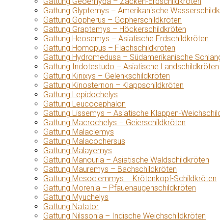
Gattung Geoemyda – Zacken-Erdschildkröten
Gattung Glyptemys – Amerikanische Wasserschildk
Gattung Gopherus – Gopherschildkröten
Gattung Graptemys – Höckerschildkröten
Gattung Heosemys – Asiatische Erdschildkröten
Gattung Homopus – Flachschildkröten
Gattung Hydromedusa – Südamerikanische Schlang
Gattung Indotestudo – Asiatische Landschildkröten
Gattung Kinixys – Gelenkschildkröten
Gattung Kinosternon – Klappschildkröten
Gattung Lepidochelys
Gattung Leucocephalon
Gattung Lissemys – Asiatische Klappen-Weichschil
Gattung Macrochelys – Geierschildkröten
Gattung Malaclemys
Gattung Malacochersus
Gattung Malayemys
Gattung Manouria – Asiatische Waldschildkröten
Gattung Mauremys – Bachschildkröten
Gattung Mesoclemmys – Krötenkopf-Schildkröten
Gattung Morenia – Pfauenaugenschildkröten
Gattung Myuchelys
Gattung Natator
Gattung Nilssonia – Indische Weichschildkröten