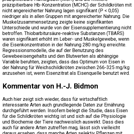
präzipitierbare Hb-Konzentration (MCHC) der Schildkröten mit
nicht angereicherter Nahrung lagen signifikant (P < 0,05)
niedriger als in allen Gruppen mit angereicherter Nahrung. Die
Muskelzusammensetzung zeigte keine signifikanten
Unterschiede und wurde von der Eisensupplementierung nicht
betroffen. Thiobarbitursäure-reaktive Substanzen (TBARS)
waren signifikant erhöht im Leber- und Muskelgewebe, wenn
die Eisenkonzentration in der Nahrung 280 mg/kg erreichte.
Regressionsmodelle, die auf der Benutzung des
Gewebeeisengehalts und den Blutwerten als abhängige
Variable beruhten, zeigten, dass das Optimum von Eisen in
der Nahrung für Weichschildkröten zwischen 266-325 mg/kg
anzusehen ist, wenn Eisenzitrat als Eisenquelle benutzt wird.
Kommentar von H.-J. Bidmon
Auch hier zeigt sich wieder, dass für wirtschaftlich
interessante Arten auch grundlegende Daten zur Ernährung
durchgeführt werden. Insofern belegt die Studie, dass Eisen
für die Schildkröten wichtig ist und sich auf die Physiologie
und Biochemie der Tiere nachweislich auswirkt. Dass dies
auch für andere Arten zutreffen mag, lässt sich vielleicht
daraus ersehen, dass manche Arten selektiv Pflanzen mit