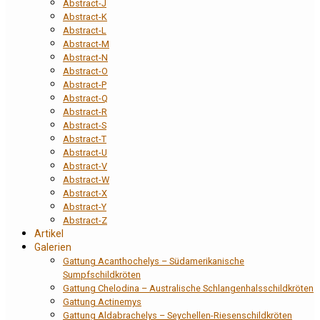
Abstract-J
Abstract-K
Abstract-L
Abstract-M
Abstract-N
Abstract-O
Abstract-P
Abstract-Q
Abstract-R
Abstract-S
Abstract-T
Abstract-U
Abstract-V
Abstract-W
Abstract-X
Abstract-Y
Abstract-Z
Artikel
Galerien
Gattung Acanthochelys – Südamerikanische
Sumpfschildkröten
Gattung Chelodina – Australische Schlangenhalsschildkröten
Gattung Actinemys
Gattung Aldabrachelys – Seychellen-Riesenschildkröten