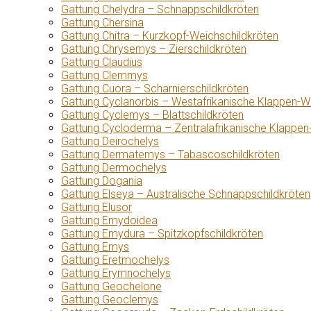
Gattung Chelydra – Schnappschildkröten
Gattung Chersina
Gattung Chitra – Kurzkopf-Weichschildkröten
Gattung Chrysemys – Zierschildkröten
Gattung Claudius
Gattung Clemmys
Gattung Cuora – Scharnierschildkröten
Gattung Cyclanorbis – Westafrikanische Klappen-W
Gattung Cyclemys – Blattschildkröten
Gattung Cycloderma – Zentralafrikanische Klappen
Gattung Deirochelys
Gattung Dermatemys – Tabascoschildkröten
Gattung Dermochelys
Gattung Dogania
Gattung Elseya – Australische Schnappschildkröten
Gattung Elusor
Gattung Emydoidea
Gattung Emydura – Spitzkopfschildkröten
Gattung Emys
Gattung Eretmochelys
Gattung Erymnochelys
Gattung Geochelone
Gattung Geoclemys