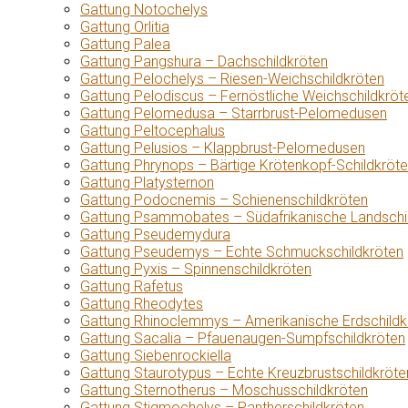
Gattung Notochelys
Gattung Orlitia
Gattung Palea
Gattung Pangshura – Dachschildkröten
Gattung Pelochelys – Riesen-Weichschildkröten
Gattung Pelodiscus – Fernöstliche Weichschildkröt
Gattung Pelomedusa – Starrbrust-Pelomedusen
Gattung Peltocephalus
Gattung Pelusios – Klappbrust-Pelomedusen
Gattung Phrynops – Bärtige Krötenkopf-Schildkröt
Gattung Platysternon
Gattung Podocnemis – Schienenschildkröten
Gattung Psammobates – Südafrikanische Landschi
Gattung Pseudemydura
Gattung Pseudemys – Echte Schmuckschildkröten
Gattung Pyxis – Spinnenschildkröten
Gattung Rafetus
Gattung Rheodytes
Gattung Rhinoclemmys – Amerikanische Erdschildk
Gattung Sacalia – Pfauenaugen-Sumpfschildkröten
Gattung Siebenrockiella
Gattung Staurotypus – Echte Kreuzbrustschildkröte
Gattung Sternotherus – Moschusschildkröten
Gattung Stigmochelys – Pantherschildkröten