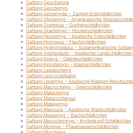
Gattung Geochelone
Gattung Geoclemys
Gattung Geoemyda – Zacken-Erdschildkröten
Gattung Glyptemys – Amerikanische Wasserschildk
Gattung Gopherus – Gopherschildkröten
Gattung Graptemys – Höckerschildkröten
Gattung Heosemys – Asiatische Erdschildkröten
Gattung Homopus – Flachschildkröten
Gattung Hydromedusa – Südamerikanische Schlang
Gattung Indotestudo – Asiatische Landschildkröten
Gattung Kinixys – Gelenkschildkröten
Gattung Kinosternon – Klappschildkröten
Gattung Lepidochelys
Gattung Leucocephalon
Gattung Lissemys – Asiatische Klappen-Weichschil
Gattung Macrochelys – Geierschildkröten
Gattung Malaclemys
Gattung Malacochersus
Gattung Malayemys
Gattung Manouria – Asiatische Waldschildkröten
Gattung Mauremys – Bachschildkröten
Gattung Mesoclemmys – Krötenkopf-Schildkröten
Gattung Morenia – Pfauenaugenschildkröten
Gattung Myuchelys