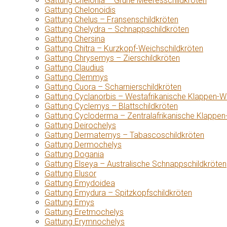
Gattung Chelonia – Grüne Meeresschildkröten
Gattung Chelonoidis
Gattung Chelus – Fransenschildkröten
Gattung Chelydra – Schnappschildkröten
Gattung Chersina
Gattung Chitra – Kurzkopf-Weichschildkröten
Gattung Chrysemys – Zierschildkröten
Gattung Claudius
Gattung Clemmys
Gattung Cuora – Scharnierschildkröten
Gattung Cyclanorbis – Westafrikanische Klappen-W
Gattung Cyclemys – Blattschildkröten
Gattung Cycloderma – Zentralafrikanische Klappen
Gattung Deirochelys
Gattung Dermatemys – Tabascoschildkröten
Gattung Dermochelys
Gattung Dogania
Gattung Elseya – Australische Schnappschildkröten
Gattung Elusor
Gattung Emydoidea
Gattung Emydura – Spitzkopfschildkröten
Gattung Emys
Gattung Eretmochelys
Gattung Erymnochelys