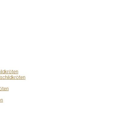
ildkröten
schildkröten
öten
en