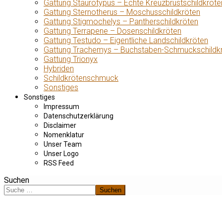
Gattung Staurotypus – Echte Kreuzbrustschildkröte
Gattung Sternotherus – Moschusschildkröten
Gattung Stigmochelys – Pantherschildkröten
Gattung Terrapene – Dosenschildkröten
Gattung Testudo – Eigentliche Landschildkröten
Gattung Trachemys – Buchstaben-Schmuckschildk
Gattung Trionyx
Hybriden
Schildkrötenschmuck
Sonstiges
Sonstiges
Impressum
Datenschutzerklärung
Disclaimer
Nomenklatur
Unser Team
Unser Logo
RSS Feed
Suchen
Suchen