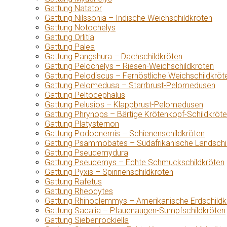
Gattung Natator
Gattung Nilssonia – Indische Weichschildkröten
Gattung Notochelys
Gattung Orlitia
Gattung Palea
Gattung Pangshura – Dachschildkröten
Gattung Pelochelys – Riesen-Weichschildkröten
Gattung Pelodiscus – Fernöstliche Weichschildkröt
Gattung Pelomedusa – Starrbrust-Pelomedusen
Gattung Peltocephalus
Gattung Pelusios – Klappbrust-Pelomedusen
Gattung Phrynops – Bärtige Krötenkopf-Schildkröt
Gattung Platysternon
Gattung Podocnemis – Schienenschildkröten
Gattung Psammobates – Südafrikanische Landschi
Gattung Pseudemydura
Gattung Pseudemys – Echte Schmuckschildkröten
Gattung Pyxis – Spinnenschildkröten
Gattung Rafetus
Gattung Rheodytes
Gattung Rhinoclemmys – Amerikanische Erdschildk
Gattung Sacalia – Pfauenaugen-Sumpfschildkröten
Gattung Siebenrockiella