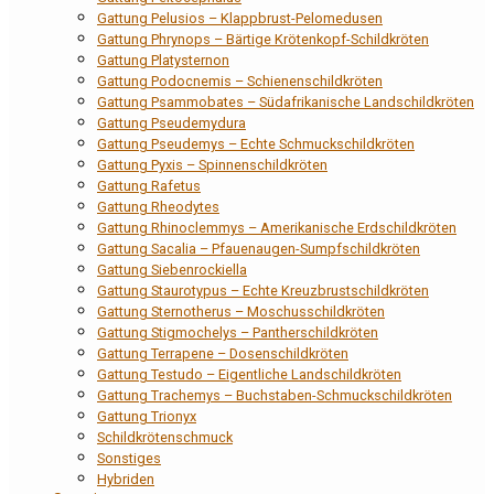
Gattung Pelusios – Klappbrust-Pelomedusen
Gattung Phrynops – Bärtige Krötenkopf-Schildkröten
Gattung Platysternon
Gattung Podocnemis – Schienenschildkröten
Gattung Psammobates – Südafrikanische Landschildkröten
Gattung Pseudemydura
Gattung Pseudemys – Echte Schmuckschildkröten
Gattung Pyxis – Spinnenschildkröten
Gattung Rafetus
Gattung Rheodytes
Gattung Rhinoclemmys – Amerikanische Erdschildkröten
Gattung Sacalia – Pfauenaugen-Sumpfschildkröten
Gattung Siebenrockiella
Gattung Staurotypus – Echte Kreuzbrustschildkröten
Gattung Sternotherus – Moschusschildkröten
Gattung Stigmochelys – Pantherschildkröten
Gattung Terrapene – Dosenschildkröten
Gattung Testudo – Eigentliche Landschildkröten
Gattung Trachemys – Buchstaben-Schmuckschildkröten
Gattung Trionyx
Schildkrötenschmuck
Sonstiges
Hybriden