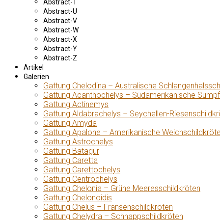
Abstract-T
Abstract-U
Abstract-V
Abstract-W
Abstract-X
Abstract-Y
Abstract-Z
Artikel
Galerien
Gattung Chelodina – Australische Schlangenhalssch
Gattung Acanthochelys – Südamerikanische Sumpf
Gattung Actinemys
Gattung Aldabrachelys – Seychellen-Riesenschildkr
Gattung Amyda
Gattung Apalone – Amerikanische Weichschildkröt
Gattung Astrochelys
Gattung Batagur
Gattung Caretta
Gattung Carettochelys
Gattung Centrochelys
Gattung Chelonia – Grüne Meeresschildkröten
Gattung Chelonoidis
Gattung Chelus – Fransenschildkröten
Gattung Chelydra – Schnappschildkröten