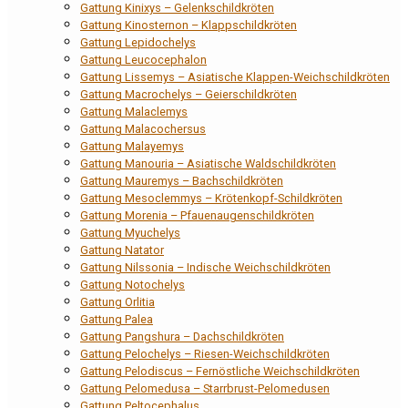
Gattung Kinixys – Gelenkschildkröten
Gattung Kinosternon – Klappschildkröten
Gattung Lepidochelys
Gattung Leucocephalon
Gattung Lissemys – Asiatische Klappen-Weichschildkröten
Gattung Macrochelys – Geierschildkröten
Gattung Malaclemys
Gattung Malacochersus
Gattung Malayemys
Gattung Manouria – Asiatische Waldschildkröten
Gattung Mauremys – Bachschildkröten
Gattung Mesoclemmys – Krötenkopf-Schildkröten
Gattung Morenia – Pfauenaugenschildkröten
Gattung Myuchelys
Gattung Natator
Gattung Nilssonia – Indische Weichschildkröten
Gattung Notochelys
Gattung Orlitia
Gattung Palea
Gattung Pangshura – Dachschildkröten
Gattung Pelochelys – Riesen-Weichschildkröten
Gattung Pelodiscus – Fernöstliche Weichschildkröten
Gattung Pelomedusa – Starrbrust-Pelomedusen
Gattung Peltocephalus