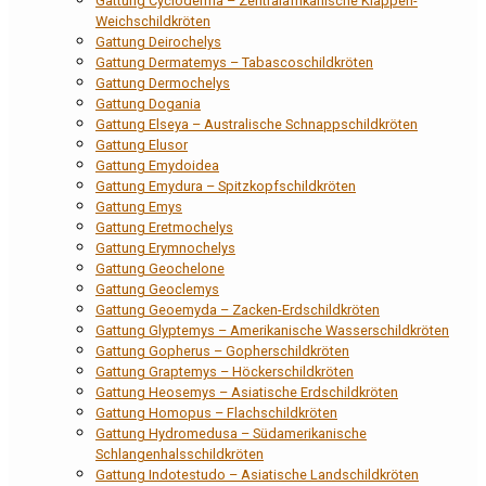
Gattung Cycloderma – Zentralafrikanische Klappen-
Weichschildkröten
Gattung Deirochelys
Gattung Dermatemys – Tabascoschildkröten
Gattung Dermochelys
Gattung Dogania
Gattung Elseya – Australische Schnappschildkröten
Gattung Elusor
Gattung Emydoidea
Gattung Emydura – Spitzkopfschildkröten
Gattung Emys
Gattung Eretmochelys
Gattung Erymnochelys
Gattung Geochelone
Gattung Geoclemys
Gattung Geoemyda – Zacken-Erdschildkröten
Gattung Glyptemys – Amerikanische Wasserschildkröten
Gattung Gopherus – Gopherschildkröten
Gattung Graptemys – Höckerschildkröten
Gattung Heosemys – Asiatische Erdschildkröten
Gattung Homopus – Flachschildkröten
Gattung Hydromedusa – Südamerikanische
Schlangenhalsschildkröten
Gattung Indotestudo – Asiatische Landschildkröten