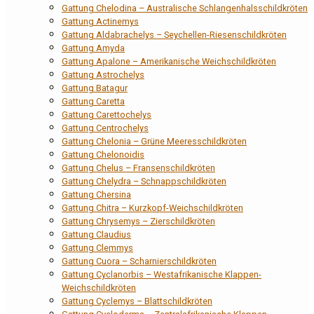
Gattung Chelodina – Australische Schlangenhalsschildkröten
Gattung Actinemys
Gattung Aldabrachelys – Seychellen-Riesenschildkröten
Gattung Amyda
Gattung Apalone – Amerikanische Weichschildkröten
Gattung Astrochelys
Gattung Batagur
Gattung Caretta
Gattung Carettochelys
Gattung Centrochelys
Gattung Chelonia – Grüne Meeresschildkröten
Gattung Chelonoidis
Gattung Chelus – Fransenschildkröten
Gattung Chelydra – Schnappschildkröten
Gattung Chersina
Gattung Chitra – Kurzkopf-Weichschildkröten
Gattung Chrysemys – Zierschildkröten
Gattung Claudius
Gattung Clemmys
Gattung Cuora – Scharnierschildkröten
Gattung Cyclanorbis – Westafrikanische Klappen-
Weichschildkröten
Gattung Cyclemys – Blattschildkröten