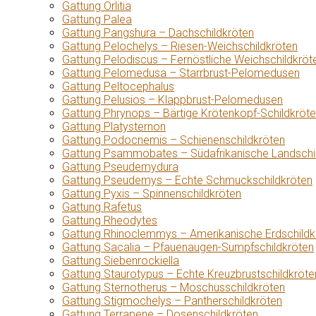
Gattung Orlitia
Gattung Palea
Gattung Pangshura – Dachschildkröten
Gattung Pelochelys – Riesen-Weichschildkröten
Gattung Pelodiscus – Fernöstliche Weichschildkröt
Gattung Pelomedusa – Starrbrust-Pelomedusen
Gattung Peltocephalus
Gattung Pelusios – Klappbrust-Pelomedusen
Gattung Phrynops – Bärtige Krötenkopf-Schildkröt
Gattung Platysternon
Gattung Podocnemis – Schienenschildkröten
Gattung Psammobates – Südafrikanische Landschi
Gattung Pseudemydura
Gattung Pseudemys – Echte Schmuckschildkröten
Gattung Pyxis – Spinnenschildkröten
Gattung Rafetus
Gattung Rheodytes
Gattung Rhinoclemmys – Amerikanische Erdschildk
Gattung Sacalia – Pfauenaugen-Sumpfschildkröten
Gattung Siebenrockiella
Gattung Staurotypus – Echte Kreuzbrustschildkröte
Gattung Sternotherus – Moschusschildkröten
Gattung Stigmochelys – Pantherschildkröten
Gattung Terrapene – Dosenschildkröten