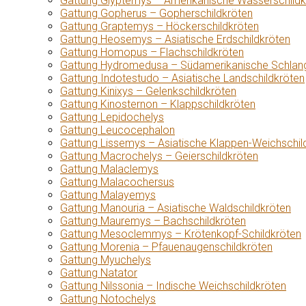
Gattung Glyptemys – Amerikanische Wasserschildk
Gattung Gopherus – Gopherschildkröten
Gattung Graptemys – Höckerschildkröten
Gattung Heosemys – Asiatische Erdschildkröten
Gattung Homopus – Flachschildkröten
Gattung Hydromedusa – Südamerikanische Schlang
Gattung Indotestudo – Asiatische Landschildkröten
Gattung Kinixys – Gelenkschildkröten
Gattung Kinosternon – Klappschildkröten
Gattung Lepidochelys
Gattung Leucocephalon
Gattung Lissemys – Asiatische Klappen-Weichschil
Gattung Macrochelys – Geierschildkröten
Gattung Malaclemys
Gattung Malacochersus
Gattung Malayemys
Gattung Manouria – Asiatische Waldschildkröten
Gattung Mauremys – Bachschildkröten
Gattung Mesoclemmys – Krötenkopf-Schildkröten
Gattung Morenia – Pfauenaugenschildkröten
Gattung Myuchelys
Gattung Natator
Gattung Nilssonia – Indische Weichschildkröten
Gattung Notochelys