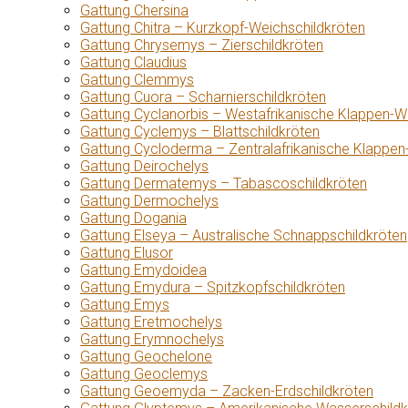
Gattung Chersina
Gattung Chitra – Kurzkopf-Weichschildkröten
Gattung Chrysemys – Zierschildkröten
Gattung Claudius
Gattung Clemmys
Gattung Cuora – Scharnierschildkröten
Gattung Cyclanorbis – Westafrikanische Klappen-W
Gattung Cyclemys – Blattschildkröten
Gattung Cycloderma – Zentralafrikanische Klappen
Gattung Deirochelys
Gattung Dermatemys – Tabascoschildkröten
Gattung Dermochelys
Gattung Dogania
Gattung Elseya – Australische Schnappschildkröten
Gattung Elusor
Gattung Emydoidea
Gattung Emydura – Spitzkopfschildkröten
Gattung Emys
Gattung Eretmochelys
Gattung Erymnochelys
Gattung Geochelone
Gattung Geoclemys
Gattung Geoemyda – Zacken-Erdschildkröten