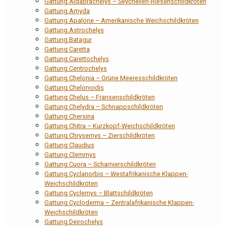
Gattung Aldabrachelys – Seychellen-Riesenschildkröten
Gattung Amyda
Gattung Apalone – Amerikanische Weichschildkröten
Gattung Astrochelys
Gattung Batagur
Gattung Caretta
Gattung Carettochelys
Gattung Centrochelys
Gattung Chelonia – Grüne Meeresschildkröten
Gattung Chelonoidis
Gattung Chelus – Fransenschildkröten
Gattung Chelydra – Schnappschildkröten
Gattung Chersina
Gattung Chitra – Kurzkopf-Weichschildkröten
Gattung Chrysemys – Zierschildkröten
Gattung Claudius
Gattung Clemmys
Gattung Cuora – Scharnierschildkröten
Gattung Cyclanorbis – Westafrikanische Klappen-
Weichschildkröten
Gattung Cyclemys – Blattschildkröten
Gattung Cycloderma – Zentralafrikanische Klappen-
Weichschildkröten
Gattung Deirochelys