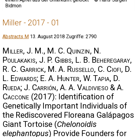
Miller - 2017 - 01
Abstracts M
13. August 2018
Zugriffe: 2790
Miller, J. M., M. C. Quinzin, N.
Poulakakis, J. P. Gibbs, L. B. Beheregaray,
R. C. Garrick, M. A. Russello, C. Ciofi, D.
L. Edwards; E. A. Hunter, W. Tapia, D.
Rueda; J. Carrión, A. A. Valdivieso & A.
Caccone
(2017): Identification of
Genetically Important Individuals of
the Rediscovered Floreana Galápagos
Giant Tortoise (
Chelonoidis
elephantopus
) Provide Founders for