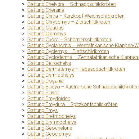
Gattung Chelydra – Schnappschildkröten
Gattung Chersina
Gattung Chitra – Kurzkopf-Weichschildkröten
Gattung Chrysemys – Zierschildkröten
Gattung Claudius
Gattung Clemmys
Gattung Cuora – Scharnierschildkröten
Gattung Cyclanorbis – Westafrikanische Klappen-W
Gattung Cyclemys – Blattschildkröten
Gattung Cycloderma – Zentralafrikanische Klappen
Gattung Deirochelys
Gattung Dermatemys – Tabascoschildkröten
Gattung Dermochelys
Gattung Dogania
Gattung Elseya – Australische Schnappschildkröten
Gattung Elusor
Gattung Emydoidea
Gattung Emydura – Spitzkopfschildkröten
Gattung Emys
Gattung Eretmochelys
Gattung Erymnochelys
Gattung Geochelone
Gattung Geoclemys