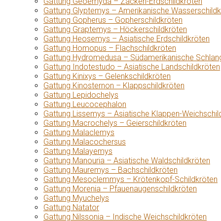
Gattung Geoemyda – Zacken-Erdschildkröten
Gattung Glyptemys – Amerikanische Wasserschildk
Gattung Gopherus – Gopherschildkröten
Gattung Graptemys – Höckerschildkröten
Gattung Heosemys – Asiatische Erdschildkröten
Gattung Homopus – Flachschildkröten
Gattung Hydromedusa – Südamerikanische Schlang
Gattung Indotestudo – Asiatische Landschildkröten
Gattung Kinixys – Gelenkschildkröten
Gattung Kinosternon – Klappschildkröten
Gattung Lepidochelys
Gattung Leucocephalon
Gattung Lissemys – Asiatische Klappen-Weichschil
Gattung Macrochelys – Geierschildkröten
Gattung Malaclemys
Gattung Malacochersus
Gattung Malayemys
Gattung Manouria – Asiatische Waldschildkröten
Gattung Mauremys – Bachschildkröten
Gattung Mesoclemmys – Krötenkopf-Schildkröten
Gattung Morenia – Pfauenaugenschildkröten
Gattung Myuchelys
Gattung Natator
Gattung Nilssonia – Indische Weichschildkröten