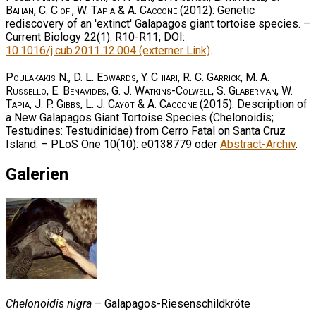
Bahan, C. Ciofi, W. Tapia & A. Caccone
(2012): Genetic
rediscovery of an 'extinct' Galapagos giant tortoise species. –
Current Biology 22(1): R10-R11; DOI:
10.1016/j.cub.2011.12.004 (externer Link)
.
Poulakakis N., D. L. Edwards, Y. Chiari, R. C. Garrick, M. A.
Russello, E. Benavides, G. J. Watkins-Colwell, S. Glaberman, W.
Tapia, J. P. Gibbs, L. J. Cayot & A. Caccone
(2015): Description of
a New Galapagos Giant Tortoise Species (Chelonoidis;
Testudines: Testudinidae) from Cerro Fatal on Santa Cruz
Island. – PLoS One 10(10): e0138779 oder
Abstract-Archiv
.
Galerien
Chelonoidis nigra
– Galapagos-Riesenschildkröte