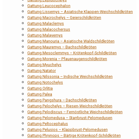
Gattung Leucocephalon
Gattung Lissemys – Asiatische Klappen-Weichschildkröten
Gattung Macrochelys – Geierschildkröten
Gattung Malaclemys
Gattung Malacochersus
Gattung Malayemys
Gattung Manouria – Asiatische Waldschildkröten
Gattung Mauremys – Bachschildkröten
Gattung Mesoclemmys – Krötenkopf-Schildkröten
Gattung Morenia – Pfauenaugenschildkröten
Gattung Myuchelys
Gattung Natator
Gattung Nilssonia – Indische Weichschildkröten
Gattung Notochelys
Gattung Orlitia
Gattung Palea
Gattung Pangshura – Dachschildkröten
Gattung Pelochelys – Riesen-Weichschildkröten
Gattung Pelodiscus – Fernöstliche Weichschildkröten
Gattung Pelomedusa – Starrbrust-Pelomedusen
Gattung Peltocephalus
Gattung Pelusios – Klappbrust-Pelomedusen
Gattung Phrynops – Bärtige Krötenkopf-Schildkröten