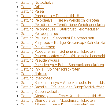
Gattung Notochelys
Gattung Orlitia
Gattung Palea
Gattung Pangshura – Dachschildkröten
Gattung Pelochelys – Riesen-Weichschildkröten
Gattung Pelodiscus – Fernöstliche Weichschildkröt
Gattung Pelomedusa – Starrbrust-Pelomedusen
Gattung Peltocephalus
Gattung Pelusios – Klappbrust-Pelomedusen
Gattung Phrynops – Bärtige Krötenkopf-Schildkröt
Gattung Platysternon
Gattung Podocnemis – Schienenschildkröten
Gattung Psammobates – Südafrikanische Landschi
Gattung Pseudemydura
Gattung Pseudemys – Echte Schmuckschildkröten
Gattung Pyxis – Spinnenschildkröten
Gattung Rafetus
Gattung Rheodytes
Gattung Rhinoclemmys – Amerikanische Erdschildk
Gattung Sacalia – Pfauenaugen-Sumpfschildkröten
Gattung Siebenrockiella
Gattung Staurotypus – Echte Kreuzbrustschildkröte
Gattung Sternotherus – Moschusschildkröten
Gattung Stigmochelys – Pantherschildkröten