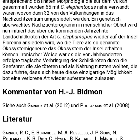
entsprechend distinkten Morphologie die auf dem Vulkan
gesammelt wurden 65 mit
C. elephantopus
nahe verwandt
waren wovon dann 32 von den Vulkanhängen in das
Nachzuchtzentrum umgesiedelt wurden. Ein genetisch
überwachtes Nachzuchtprogramm in menschlicher Obhut wird
nun initiiert das über die kommenden Jahrzehnte
Landschildkröten der Art
C. elephantopus
wieder auf der Insel
Floreana ansiedeln wird, wo die Tiere als so genannte
Ökosystemigeneure das Ökosystem der Insel erhalten
können. Ironischer Weise war es die vor Jahrhunderten
erfolgte tragische Verbringung der Schildkröten durch die
Seefahrer, die sie töteten und als Nahrung nutzten wollten, die
dazu führte, dass sich heute diese einzigartige Möglichkeit
bot eine verlorene Art wieder auferstehen zulassen.
Kommentar von H.-J. Bidmon
Siehe auch
Garrick
et al. (2012) und
Poulakakis
et al. (2008).
Literatur
Garrick, R. C., E. Benavides, M. A. Russello, J. P. Gibbs, N.
Poulakakis, K. B. Dion, C. Hyseni, B. Kajdacsi, L. Márquez, S.