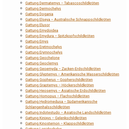
Gattung Dermatemys – Tabascoschildkröten
Gattung Dermochelys
Gattung Dogania
Gattung Elseya – Australische Schnappschildkröten
Gattung Elusor
Gattung Emydoidea
Gattung Emydura – Spitzkopfschildkröten
Gattung Emys
Gattung Eretmochelys
Gattung Erymnochelys
Gattung Geochelone
Gattung Geoclemys
Gattung Geoemyda – Zacken-Erdschildkröten
Gattung Glyptemys – Amerikanische Wasserschildkröten
Gattung Gopherus – Gopherschildkröten
Gattung Graptemys – Höckerschildkröten
Gattung Heosemys – Asiatische Erdschildkröten
Gattung Homopus – Flachschildkröten
Gattung Hydromedusa – Südamerikanische
Schlangenhalsschildkröten
Gattung Indotestudo – Asiatische Landschildkröten
Gattung Kinixys – Gelenkschildkröten
Gattung Kinosternon – Klappschildkröten
Gattung Lepidochelys