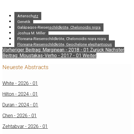
Artenschutz
Genetik
Galápagos-Riesenschildkröte, Chelonoidis nigra
Joshua M. Miller
Floreana-Riesenschildkröte, Chelonoidis nigra nigra
Floreana-Riesenschildkröte, Geochelone elephantopus
Vorheriger Beitrag: Marginean - 2018 - 01
Zurück
Nächster
Beitrag: Moustakas-Verho - 2017 - 01
Weiter
Neueste Abstracts
White - 2026 - 01
Hilton - 2024 - 01
Duran - 2024 - 01
Chen - 2026 - 01
Zehtabvar - 2026 - 01