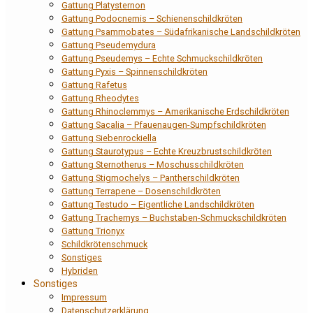
Gattung Platysternon
Gattung Podocnemis – Schienenschildkröten
Gattung Psammobates – Südafrikanische Landschildkröten
Gattung Pseudemydura
Gattung Pseudemys – Echte Schmuckschildkröten
Gattung Pyxis – Spinnenschildkröten
Gattung Rafetus
Gattung Rheodytes
Gattung Rhinoclemmys – Amerikanische Erdschildkröten
Gattung Sacalia – Pfauenaugen-Sumpfschildkröten
Gattung Siebenrockiella
Gattung Staurotypus – Echte Kreuzbrustschildkröten
Gattung Sternotherus – Moschusschildkröten
Gattung Stigmochelys – Pantherschildkröten
Gattung Terrapene – Dosenschildkröten
Gattung Testudo – Eigentliche Landschildkröten
Gattung Trachemys – Buchstaben-Schmuckschildkröten
Gattung Trionyx
Schildkrötenschmuck
Sonstiges
Hybriden
Sonstiges
Impressum
Datenschutzerklärung