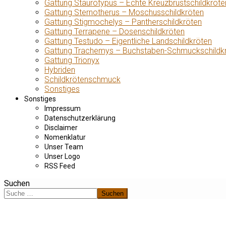
Gattung Staurotypus – Echte Kreuzbrustschildkröte
Gattung Sternotherus – Moschusschildkröten
Gattung Stigmochelys – Pantherschildkröten
Gattung Terrapene – Dosenschildkröten
Gattung Testudo – Eigentliche Landschildkröten
Gattung Trachemys – Buchstaben-Schmuckschildk
Gattung Trionyx
Hybriden
Schildkrötenschmuck
Sonstiges
Sonstiges
Impressum
Datenschutzerklärung
Disclaimer
Nomenklatur
Unser Team
Unser Logo
RSS Feed
Suchen
Suchen