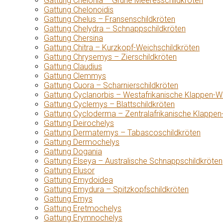
Gattung Chelonia – Grüne Meeresschildkröten
Gattung Chelonoidis
Gattung Chelus – Fransenschildkröten
Gattung Chelydra – Schnappschildkröten
Gattung Chersina
Gattung Chitra – Kurzkopf-Weichschildkröten
Gattung Chrysemys – Zierschildkröten
Gattung Claudius
Gattung Clemmys
Gattung Cuora – Scharnierschildkröten
Gattung Cyclanorbis – Westafrikanische Klappen-W
Gattung Cyclemys – Blattschildkröten
Gattung Cycloderma – Zentralafrikanische Klappen
Gattung Deirochelys
Gattung Dermatemys – Tabascoschildkröten
Gattung Dermochelys
Gattung Dogania
Gattung Elseya – Australische Schnappschildkröten
Gattung Elusor
Gattung Emydoidea
Gattung Emydura – Spitzkopfschildkröten
Gattung Emys
Gattung Eretmochelys
Gattung Erymnochelys