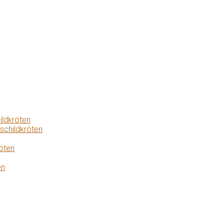
ildkröten
schildkröten
öten
en