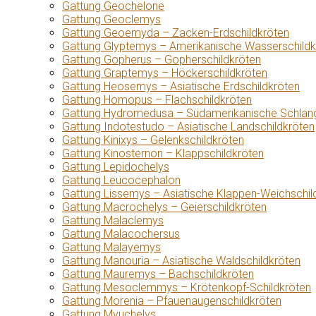
Gattung Geochelone
Gattung Geoclemys
Gattung Geoemyda – Zacken-Erdschildkröten
Gattung Glyptemys – Amerikanische Wasserschildk
Gattung Gopherus – Gopherschildkröten
Gattung Graptemys – Höckerschildkröten
Gattung Heosemys – Asiatische Erdschildkröten
Gattung Homopus – Flachschildkröten
Gattung Hydromedusa – Südamerikanische Schlang
Gattung Indotestudo – Asiatische Landschildkröten
Gattung Kinixys – Gelenkschildkröten
Gattung Kinosternon – Klappschildkröten
Gattung Lepidochelys
Gattung Leucocephalon
Gattung Lissemys – Asiatische Klappen-Weichschil
Gattung Macrochelys – Geierschildkröten
Gattung Malaclemys
Gattung Malacochersus
Gattung Malayemys
Gattung Manouria – Asiatische Waldschildkröten
Gattung Mauremys – Bachschildkröten
Gattung Mesoclemmys – Krötenkopf-Schildkröten
Gattung Morenia – Pfauenaugenschildkröten
Gattung Myuchelys