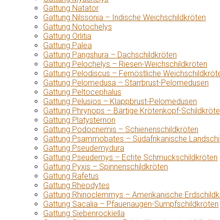
Gattung Natator
Gattung Nilssonia – Indische Weichschildkröten
Gattung Notochelys
Gattung Orlitia
Gattung Palea
Gattung Pangshura – Dachschildkröten
Gattung Pelochelys – Riesen-Weichschildkröten
Gattung Pelodiscus – Fernöstliche Weichschildkröt
Gattung Pelomedusa – Starrbrust-Pelomedusen
Gattung Peltocephalus
Gattung Pelusios – Klappbrust-Pelomedusen
Gattung Phrynops – Bärtige Krötenkopf-Schildkröt
Gattung Platysternon
Gattung Podocnemis – Schienenschildkröten
Gattung Psammobates – Südafrikanische Landschi
Gattung Pseudemydura
Gattung Pseudemys – Echte Schmuckschildkröten
Gattung Pyxis – Spinnenschildkröten
Gattung Rafetus
Gattung Rheodytes
Gattung Rhinoclemmys – Amerikanische Erdschildk
Gattung Sacalia – Pfauenaugen-Sumpfschildkröten
Gattung Siebenrockiella