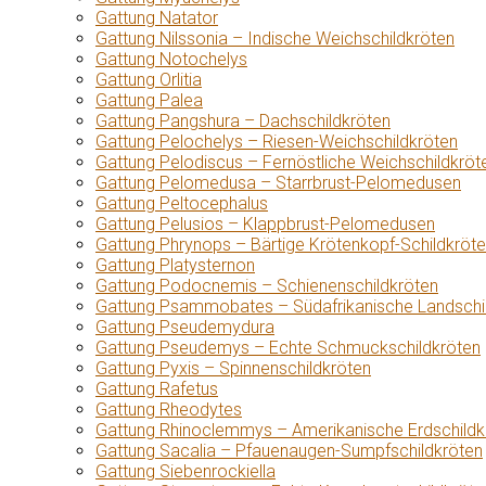
Gattung Natator
Gattung Nilssonia – Indische Weichschildkröten
Gattung Notochelys
Gattung Orlitia
Gattung Palea
Gattung Pangshura – Dachschildkröten
Gattung Pelochelys – Riesen-Weichschildkröten
Gattung Pelodiscus – Fernöstliche Weichschildkröt
Gattung Pelomedusa – Starrbrust-Pelomedusen
Gattung Peltocephalus
Gattung Pelusios – Klappbrust-Pelomedusen
Gattung Phrynops – Bärtige Krötenkopf-Schildkröt
Gattung Platysternon
Gattung Podocnemis – Schienenschildkröten
Gattung Psammobates – Südafrikanische Landschi
Gattung Pseudemydura
Gattung Pseudemys – Echte Schmuckschildkröten
Gattung Pyxis – Spinnenschildkröten
Gattung Rafetus
Gattung Rheodytes
Gattung Rhinoclemmys – Amerikanische Erdschildk
Gattung Sacalia – Pfauenaugen-Sumpfschildkröten
Gattung Siebenrockiella