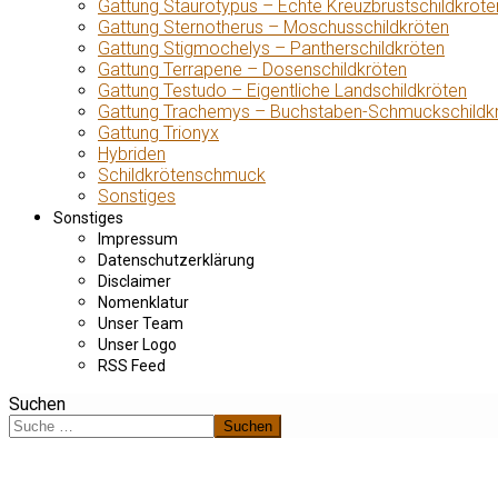
Gattung Staurotypus – Echte Kreuzbrustschildkröte
Gattung Sternotherus – Moschusschildkröten
Gattung Stigmochelys – Pantherschildkröten
Gattung Terrapene – Dosenschildkröten
Gattung Testudo – Eigentliche Landschildkröten
Gattung Trachemys – Buchstaben-Schmuckschildk
Gattung Trionyx
Hybriden
Schildkrötenschmuck
Sonstiges
Sonstiges
Impressum
Datenschutzerklärung
Disclaimer
Nomenklatur
Unser Team
Unser Logo
RSS Feed
Suchen
Suchen