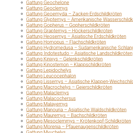
Gattung Geochelone
Gattung Geoclemys
Gattung Geoemyda – Zacken-Erdschildkröten
Gattung Glyptemys – Amerikanische Wasserschildk
Gattung Gopherus – Gopherschildkröten
Gattung Graptemys – Höckerschildkröten
Gattung Heosemys – Asiatische Erdschildkröten
Gattung Homopus – Flachschildkröten
Gattung Hydromedusa – Südamerikanische Schlang
Gattung Indotestudo – Asiatische Landschildkröten
Gattung Kinixys – Gelenkschildkröten
Gattung Kinosternon – Klappschildkröten
Gattung Lepidochelys
Gattung Leucocephalon
Gattung Lissemys – Asiatische Klappen-Weichschil
Gattung Macrochelys – Geierschildkröten
Gattung Malaclemys
Gattung Malacochersus
Gattung Malayemys
Gattung Manouria – Asiatische Waldschildkröten
Gattung Mauremys – Bachschildkröten
Gattung Mesoclemmys – Krötenkopf-Schildkröten
Gattung Morenia – Pfauenaugenschildkröten
Gattung Myuchelys