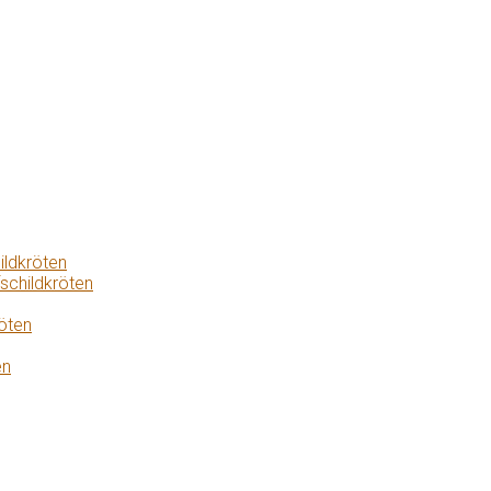
ildkröten
schildkröten
öten
en