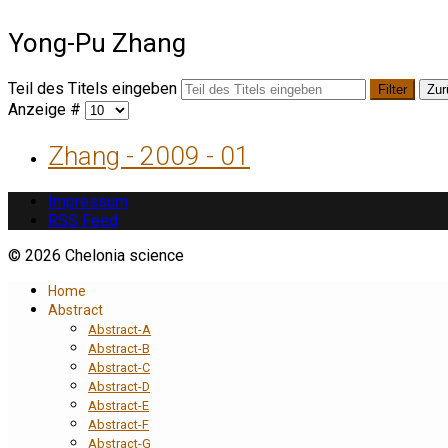
Yong-Pu Zhang
Teil des Titels eingeben
Filter
Zur
Anzeige #
Zhang - 2009 - 01
Impressum
RSS Feed
© 2026 Chelonia science
Home
Abstract
Abstract-A
Abstract-B
Abstract-C
Abstract-D
Abstract-E
Abstract-F
Abstract-G