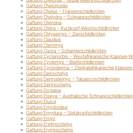
Gattung Chelonia – Grüne Meeresschildkröten
Gattung Chelonoidis
Gattung Chelus – Fransenschildkröten
Gattung Chelydra – Schnappschildkröten
Gattung Chersina
Gattung Chitra – Kurzkopf-Weichschildkröten
Gattung Chrysemys – Zierschildkröten
Gattung Claudius
Gattung Clemmys
Gattung Cuora – Scharnierschildkröten
Gattung Cyclanorbis – Westafrikanische Klappen-W
Gattung Cyclemys – Blattschildkröten
Gattung Cycloderma – Zentralafrikanische Klappen
Gattung Deirochelys
Gattung Dermatemys – Tabascoschildkröten
Gattung Dermochelys
Gattung Dogania
Gattung Elseya – Australische Schnappschildkröten
Gattung Elusor
Gattung Emydoidea
Gattung Emydura – Spitzkopfschildkröten
Gattung Emys
Gattung Eretmochelys
Gattung Erymnochelys