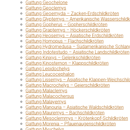
Gattung Geochelone
Gattung Geoclemys
Gattung Geoemyda – Zacken-Erdschildkröten
Gattung Glyptemys – Amerikanische Wasserschildk
Gattung Gopherus – Gopherschildkröten
Gattung Graptemys – Höckerschildkröten
Gattung Heosemys – Asiatische Erdschildkröten
Gattung Homopus – Flachschildkröten
Gattung Hydromedusa – Südamerikanische Schlang
Gattung Indotestudo – Asiatische Landschildkröten
Gattung Kinixys – Gelenkschildkröten
Gattung Kinosternon – Klappschildkröten
Gattung Lepidochelys
Gattung Leucocephalon
Gattung Lissemys – Asiatische Klappen-Weichschil
Gattung Macrochelys – Geierschildkröten
Gattung Malaclemys
Gattung Malacochersus
Gattung Malayemys
Gattung Manouria – Asiatische Waldschildkröten
Gattung Mauremys – Bachschildkröten
Gattung Mesoclemmys – Krötenkopf-Schildkröten
Gattung Morenia – Pfauenaugenschildkröten
Gattung Myuchelys