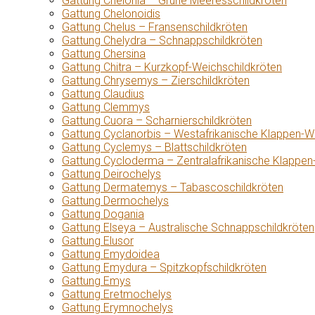
Gattung Chelonia – Grüne Meeresschildkröten
Gattung Chelonoidis
Gattung Chelus – Fransenschildkröten
Gattung Chelydra – Schnappschildkröten
Gattung Chersina
Gattung Chitra – Kurzkopf-Weichschildkröten
Gattung Chrysemys – Zierschildkröten
Gattung Claudius
Gattung Clemmys
Gattung Cuora – Scharnierschildkröten
Gattung Cyclanorbis – Westafrikanische Klappen-W
Gattung Cyclemys – Blattschildkröten
Gattung Cycloderma – Zentralafrikanische Klappen
Gattung Deirochelys
Gattung Dermatemys – Tabascoschildkröten
Gattung Dermochelys
Gattung Dogania
Gattung Elseya – Australische Schnappschildkröten
Gattung Elusor
Gattung Emydoidea
Gattung Emydura – Spitzkopfschildkröten
Gattung Emys
Gattung Eretmochelys
Gattung Erymnochelys