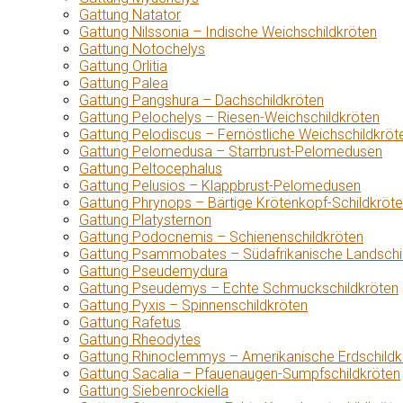
Gattung Natator
Gattung Nilssonia – Indische Weichschildkröten
Gattung Notochelys
Gattung Orlitia
Gattung Palea
Gattung Pangshura – Dachschildkröten
Gattung Pelochelys – Riesen-Weichschildkröten
Gattung Pelodiscus – Fernöstliche Weichschildkröt
Gattung Pelomedusa – Starrbrust-Pelomedusen
Gattung Peltocephalus
Gattung Pelusios – Klappbrust-Pelomedusen
Gattung Phrynops – Bärtige Krötenkopf-Schildkröt
Gattung Platysternon
Gattung Podocnemis – Schienenschildkröten
Gattung Psammobates – Südafrikanische Landschi
Gattung Pseudemydura
Gattung Pseudemys – Echte Schmuckschildkröten
Gattung Pyxis – Spinnenschildkröten
Gattung Rafetus
Gattung Rheodytes
Gattung Rhinoclemmys – Amerikanische Erdschildk
Gattung Sacalia – Pfauenaugen-Sumpfschildkröten
Gattung Siebenrockiella