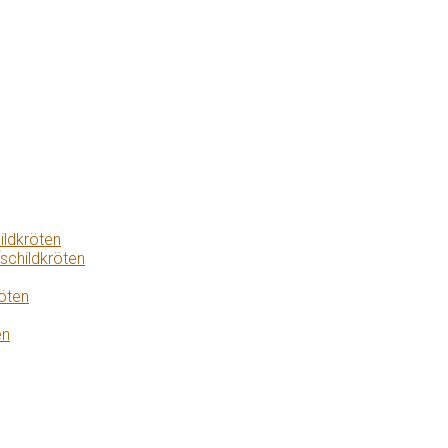
ildkröten
schildkröten
öten
en