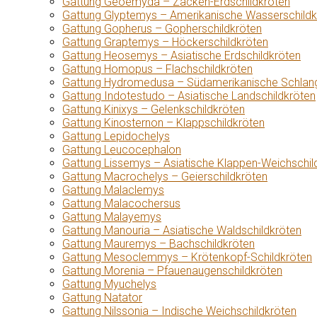
Gattung Geoemyda – Zacken-Erdschildkröten
Gattung Glyptemys – Amerikanische Wasserschildk
Gattung Gopherus – Gopherschildkröten
Gattung Graptemys – Höckerschildkröten
Gattung Heosemys – Asiatische Erdschildkröten
Gattung Homopus – Flachschildkröten
Gattung Hydromedusa – Südamerikanische Schlang
Gattung Indotestudo – Asiatische Landschildkröten
Gattung Kinixys – Gelenkschildkröten
Gattung Kinosternon – Klappschildkröten
Gattung Lepidochelys
Gattung Leucocephalon
Gattung Lissemys – Asiatische Klappen-Weichschil
Gattung Macrochelys – Geierschildkröten
Gattung Malaclemys
Gattung Malacochersus
Gattung Malayemys
Gattung Manouria – Asiatische Waldschildkröten
Gattung Mauremys – Bachschildkröten
Gattung Mesoclemmys – Krötenkopf-Schildkröten
Gattung Morenia – Pfauenaugenschildkröten
Gattung Myuchelys
Gattung Natator
Gattung Nilssonia – Indische Weichschildkröten