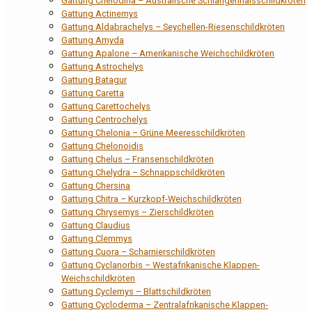
Gattung Chelodina – Australische Schlangenhalsschildkröten
Gattung Actinemys
Gattung Aldabrachelys – Seychellen-Riesenschildkröten
Gattung Amyda
Gattung Apalone – Amerikanische Weichschildkröten
Gattung Astrochelys
Gattung Batagur
Gattung Caretta
Gattung Carettochelys
Gattung Centrochelys
Gattung Chelonia – Grüne Meeresschildkröten
Gattung Chelonoidis
Gattung Chelus – Fransenschildkröten
Gattung Chelydra – Schnappschildkröten
Gattung Chersina
Gattung Chitra – Kurzkopf-Weichschildkröten
Gattung Chrysemys – Zierschildkröten
Gattung Claudius
Gattung Clemmys
Gattung Cuora – Scharnierschildkröten
Gattung Cyclanorbis – Westafrikanische Klappen-
Weichschildkröten
Gattung Cyclemys – Blattschildkröten
Gattung Cycloderma – Zentralafrikanische Klappen-