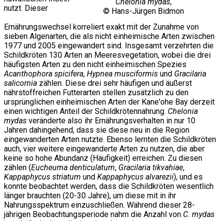
Chelonia mydas
,
nutzt. Dieser
© Hans-Jürgen Bidmon
Ernährungswechsel korreliert exakt mit der Zunahme von
sieben Algenarten, die als nicht einheimische Arten zwischen
1977 und 2005 eingewandert sind. Insgesamt verzehrten die
Schildkröten 130 Arten an Meeresvegetation, wobei die drei
häufigsten Arten zu den nicht einheimischen Spezies
Acanthophora spicifera
,
Hypnea musciformis
und
Gracilaria
salicornia
zählen. Diese drei sehr häufigen und äußerst
nährstoffreichen Futterarten stellen zusätzlich zu den
ursprünglichen einheimischen Arten der Kane'ohe Bay derzeit
einen wichtigen Anteil der Schildkrötennahrung.
Chelonia
mydas
veränderte also ihr Ernährungsverhalten in nur 10
Jahren dahingehend, dass sie diese neu in die Region
eingewanderten Arten nutzte. Ebenso lernten die Schildkröten
auch, vier weitere eingewanderte Arten zu nutzen, die aber
keine so hohe Abundanz (Häufigkeit) erreichen. Zu diesen
zählen (
Eucheuma denticulatum
,
Gracilaria tikvahiae
,
Kappaphycus striatum
und
Kappaphycus alvarezii
), und es
konnte beobachtet werden, dass die Schildkröten wesentlich
länger brauchten (20-30 Jahre), um diese mit in ihr
Nahrungsspektrum einzuschließen. Während dieser 28-
jährigen Beobachtungsperiode nahm die Anzahl von
C. mydas