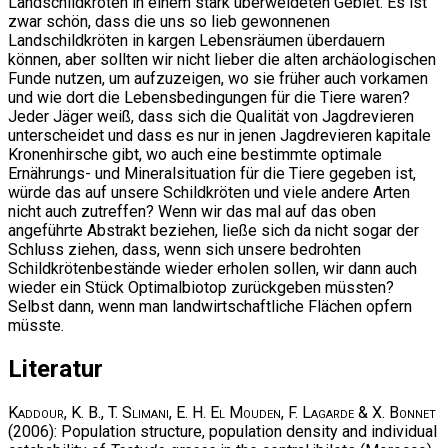
Landschildkröten in einem stark überweideten Gebiet. Es ist
zwar schön, dass die uns so lieb gewonnenen
Landschildkröten in kargen Lebensräumen überdauern
können, aber sollten wir nicht lieber die alten archäologischen
Funde nutzen, um aufzuzeigen, wo sie früher auch vorkamen
und wie dort die Lebensbedingungen für die Tiere waren?
Jeder Jäger weiß, dass sich die Qualität von Jagdrevieren
unterscheidet und dass es nur in jenen Jagdrevieren kapitale
Kronenhirsche gibt, wo auch eine bestimmte optimale
Ernährungs- und Mineralsituation für die Tiere gegeben ist,
würde das auf unsere Schildkröten und viele andere Arten
nicht auch zutreffen? Wenn wir das mal auf das oben
angeführte Abstrakt beziehen, ließe sich da nicht sogar der
Schluss ziehen, dass, wenn sich unsere bedrohten
Schildkrötenbestände wieder erholen sollen, wir dann auch
wieder ein Stück Optimalbiotop zurückgeben müssten?
Selbst dann, wenn man landwirtschaftliche Flächen opfern
müsste.
Literatur
Kaddour, K. B., T. Slimani, E. H. El Mouden, F. Lagarde & X. Bonnet
(2006): Population structure, population density and individual