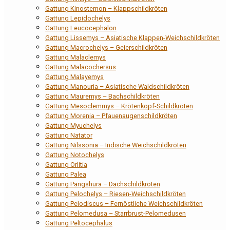
Gattung Kinosternon – Klappschildkröten
Gattung Lepidochelys
Gattung Leucocephalon
Gattung Lissemys – Asiatische Klappen-Weichschildkröten
Gattung Macrochelys – Geierschildkröten
Gattung Malaclemys
Gattung Malacochersus
Gattung Malayemys
Gattung Manouria – Asiatische Waldschildkröten
Gattung Mauremys – Bachschildkröten
Gattung Mesoclemmys – Krötenkopf-Schildkröten
Gattung Morenia – Pfauenaugenschildkröten
Gattung Myuchelys
Gattung Natator
Gattung Nilssonia – Indische Weichschildkröten
Gattung Notochelys
Gattung Orlitia
Gattung Palea
Gattung Pangshura – Dachschildkröten
Gattung Pelochelys – Riesen-Weichschildkröten
Gattung Pelodiscus – Fernöstliche Weichschildkröten
Gattung Pelomedusa – Starrbrust-Pelomedusen
Gattung Peltocephalus