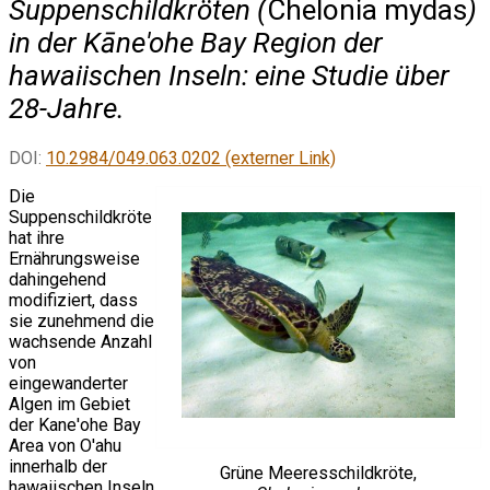
Suppenschildkröten (
Chelonia mydas
)
in der Kāne'ohe Bay Region der
hawaiischen Inseln: eine Studie über
28-Jahre.
DOI:
10.2984/049.063.0202 (externer Link)
Die
Suppenschildkröte
hat ihre
Ernährungsweise
dahingehend
modifiziert, dass
sie zunehmend die
wachsende Anzahl
von
eingewanderter
Algen im Gebiet
der Kane'ohe Bay
Area von O'ahu
innerhalb der
Grüne Meeresschildkröte,
hawaiischen Inseln