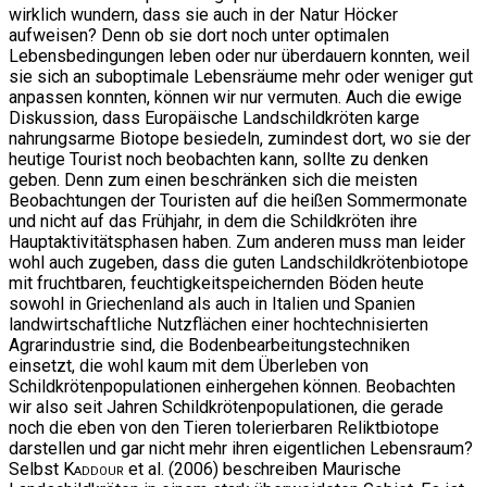
wirklich wundern, dass sie auch in der Natur Höcker
aufweisen? Denn ob sie dort noch unter optimalen
Lebensbedingungen leben oder nur überdauern konnten, weil
sie sich an suboptimale Lebensräume mehr oder weniger gut
anpassen konnten, können wir nur vermuten. Auch die ewige
Diskussion, dass Europäische Landschildkröten karge
nahrungsarme Biotope besiedeln, zumindest dort, wo sie der
heutige Tourist noch beobachten kann, sollte zu denken
geben. Denn zum einen beschränken sich die meisten
Beobachtungen der Touristen auf die heißen Sommermonate
und nicht auf das Frühjahr, in dem die Schildkröten ihre
Hauptaktivitätsphasen haben. Zum anderen muss man leider
wohl auch zugeben, dass die guten Landschildkrötenbiotope
mit fruchtbaren, feuchtigkeitspeichernden Böden heute
sowohl in Griechenland als auch in Italien und Spanien
landwirtschaftliche Nutzflächen einer hochtechnisierten
Agrarindustrie sind, die Bodenbearbeitungstechniken
einsetzt, die wohl kaum mit dem Überleben von
Schildkrötenpopulationen einhergehen können. Beobachten
wir also seit Jahren Schildkrötenpopulationen, die gerade
noch die eben von den Tieren tolerierbaren Reliktbiotope
darstellen und gar nicht mehr ihren eigentlichen Lebensraum?
Selbst
Kaddour
et al. (2006) beschreiben Maurische