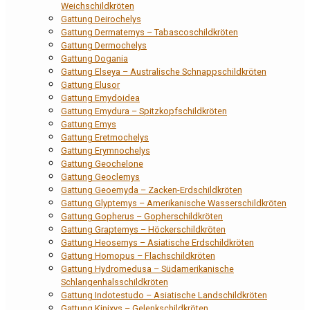
Weichschildkröten
Gattung Deirochelys
Gattung Dermatemys – Tabascoschildkröten
Gattung Dermochelys
Gattung Dogania
Gattung Elseya – Australische Schnappschildkröten
Gattung Elusor
Gattung Emydoidea
Gattung Emydura – Spitzkopfschildkröten
Gattung Emys
Gattung Eretmochelys
Gattung Erymnochelys
Gattung Geochelone
Gattung Geoclemys
Gattung Geoemyda – Zacken-Erdschildkröten
Gattung Glyptemys – Amerikanische Wasserschildkröten
Gattung Gopherus – Gopherschildkröten
Gattung Graptemys – Höckerschildkröten
Gattung Heosemys – Asiatische Erdschildkröten
Gattung Homopus – Flachschildkröten
Gattung Hydromedusa – Südamerikanische
Schlangenhalsschildkröten
Gattung Indotestudo – Asiatische Landschildkröten
Gattung Kinixys – Gelenkschildkröten