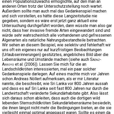
einen Populationszuwachs ermöglichte, auf den man an
anderen Orten trotz der Unterschutzstellung noch wartet.
Außerdem sollte man auch mal das Gedankenspiel machen
und sich vorstellen, es hätte diese Langzeitstudie nie
gegeben, sondern es wäre erst jetzt ganz aktuell eine
Untersuchung durchgeführt worden, dann wüsste man also gar
nicht, dass hier invasive fremde Arten eingewandert sind und
würde sehr wahrscheinlich alle vorhandenen und gefressenen
Algenarten als natürliche Nahrungsbestandteile betrachten.
Wir sehen an diesem Beispiel, wie selektiv und fehlerhaft wir
uns oft ein eigenes nur auf kurzfristigen Beobachtungen
(Urlaubserinnerungen) gestütztes, angebliches Bild über die
Lebensräume und Umstände machen (siehe auch
Sáenz-
Arroyo
et al. (2006)). Lassen Sie mich für die an
Landschildkröten interessierten, mal ein paar solcher
Gedankenspiele darlegen. Auf eines machte mich vor Jahren
schon Andreas Nöllert aufmerksam, als er mir Literatur
nannte, die beschreibt, wie Sri Lanka vor 800 Jahren aussah
und dass es auf Sri Lanka seit fast 800 Jahren nur durch die
Landwirtschaft veränderte Sekundärhabitate gibt. Also lässt
sich daraus schon ableiten, dass auch die dortigen wild
lebenden Sternschildkröten Sekundärlebensräume besiedeln,
die ihnen längst nicht mehr die Bedingungen bieten, an die sie
vielleicht einmal optimal angepasst waren. Sollte es einen da