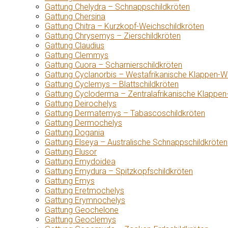
Gattung Chelydra – Schnappschildkröten
Gattung Chersina
Gattung Chitra – Kurzkopf-Weichschildkröten
Gattung Chrysemys – Zierschildkröten
Gattung Claudius
Gattung Clemmys
Gattung Cuora – Scharnierschildkröten
Gattung Cyclanorbis – Westafrikanische Klappen-W
Gattung Cyclemys – Blattschildkröten
Gattung Cycloderma – Zentralafrikanische Klappen
Gattung Deirochelys
Gattung Dermatemys – Tabascoschildkröten
Gattung Dermochelys
Gattung Dogania
Gattung Elseya – Australische Schnappschildkröten
Gattung Elusor
Gattung Emydoidea
Gattung Emydura – Spitzkopfschildkröten
Gattung Emys
Gattung Eretmochelys
Gattung Erymnochelys
Gattung Geochelone
Gattung Geoclemys