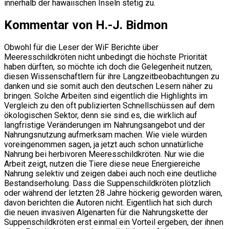
innerhalb der hawaiischen Inseln stetig zu.
Kommentar von H.-J. Bidmon
Obwohl für die Leser der WiF Berichte über
Meeresschildkröten nicht unbedingt die höchste Priorität
haben dürften, so möchte ich doch die Gelegenheit nutzen,
diesen Wissenschaftlern für ihre Langzeitbeobachtungen zu
danken und sie somit auch den deutschen Lesern näher zu
bringen. Solche Arbeiten sind eigentlich die Highlights im
Vergleich zu den oft publizierten Schnellschüssen auf dem
ökologischen Sektor, denn sie sind es, die wirklich auf
langfristige Veränderungen im Nahrungsangebot und der
Nahrungsnutzung aufmerksam machen. Wie viele würden
voreingenommen sagen, ja jetzt auch schon unnatürliche
Nahrung bei herbivoren Meeresschildkröten. Nur wie die
Arbeit zeigt, nutzen die Tiere diese neue Energiereiche
Nahrung selektiv und zeigen dabei auch noch eine deutliche
Bestandserholung. Dass die Suppenschildkröten plötzlich
oder während der letzten 28 Jahre höckerig geworden wären,
davon berichten die Autoren nicht. Eigentlich hat sich durch
die neuen invasiven Algenarten für die Nahrungskette der
Suppenschildkröten erst einmal ein Vorteil ergeben, der ihnen