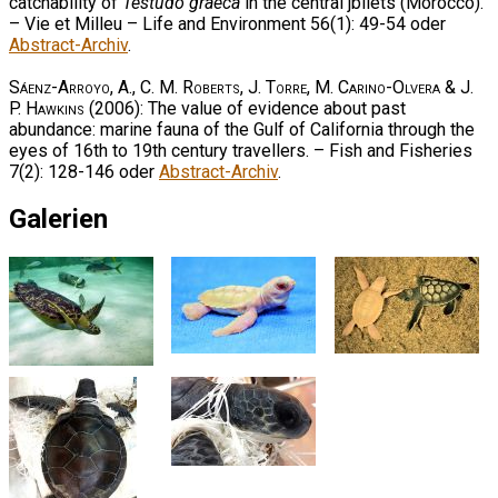
catchability of
Testudo graeca
in the central jbilets (Morocco).
– Vie et Milleu – Life and Environment 56(1): 49-54 oder
Abstract-Archiv
.
Sáenz-Arroyo, A., C. M. Roberts, J. Torre, M. Carino-Olvera & J.
P. Hawkins
(2006): The value of evidence about past
abundance: marine fauna of the Gulf of California through the
eyes of 16th to 19th century travellers. – Fish and Fisheries
7(2): 128-146 oder
Abstract-Archiv
.
Galerien