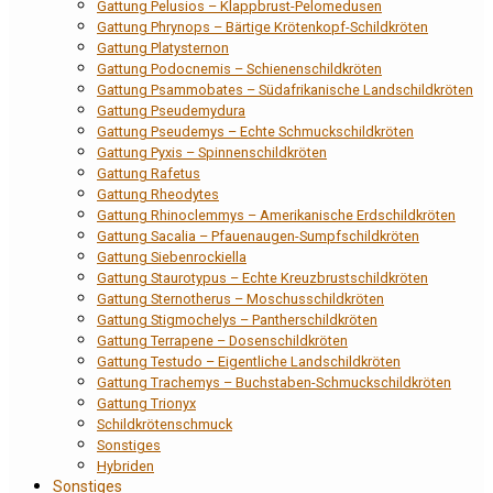
Gattung Pelusios – Klappbrust-Pelomedusen
Gattung Phrynops – Bärtige Krötenkopf-Schildkröten
Gattung Platysternon
Gattung Podocnemis – Schienenschildkröten
Gattung Psammobates – Südafrikanische Landschildkröten
Gattung Pseudemydura
Gattung Pseudemys – Echte Schmuckschildkröten
Gattung Pyxis – Spinnenschildkröten
Gattung Rafetus
Gattung Rheodytes
Gattung Rhinoclemmys – Amerikanische Erdschildkröten
Gattung Sacalia – Pfauenaugen-Sumpfschildkröten
Gattung Siebenrockiella
Gattung Staurotypus – Echte Kreuzbrustschildkröten
Gattung Sternotherus – Moschusschildkröten
Gattung Stigmochelys – Pantherschildkröten
Gattung Terrapene – Dosenschildkröten
Gattung Testudo – Eigentliche Landschildkröten
Gattung Trachemys – Buchstaben-Schmuckschildkröten
Gattung Trionyx
Schildkrötenschmuck
Sonstiges
Hybriden
Sonstiges