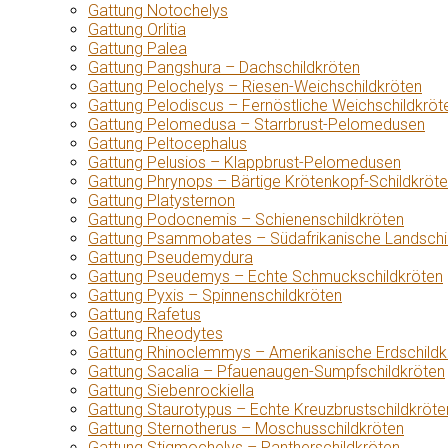
Gattung Notochelys
Gattung Orlitia
Gattung Palea
Gattung Pangshura – Dachschildkröten
Gattung Pelochelys – Riesen-Weichschildkröten
Gattung Pelodiscus – Fernöstliche Weichschildkröt
Gattung Pelomedusa – Starrbrust-Pelomedusen
Gattung Peltocephalus
Gattung Pelusios – Klappbrust-Pelomedusen
Gattung Phrynops – Bärtige Krötenkopf-Schildkröt
Gattung Platysternon
Gattung Podocnemis – Schienenschildkröten
Gattung Psammobates – Südafrikanische Landschi
Gattung Pseudemydura
Gattung Pseudemys – Echte Schmuckschildkröten
Gattung Pyxis – Spinnenschildkröten
Gattung Rafetus
Gattung Rheodytes
Gattung Rhinoclemmys – Amerikanische Erdschildk
Gattung Sacalia – Pfauenaugen-Sumpfschildkröten
Gattung Siebenrockiella
Gattung Staurotypus – Echte Kreuzbrustschildkröte
Gattung Sternotherus – Moschusschildkröten
Gattung Stigmochelys – Pantherschildkröten