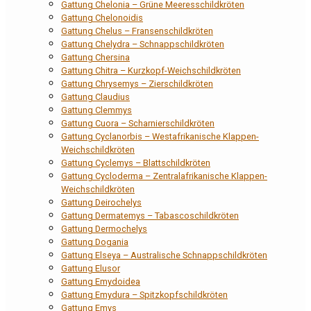
Gattung Chelonia – Grüne Meeresschildkröten
Gattung Chelonoidis
Gattung Chelus – Fransenschildkröten
Gattung Chelydra – Schnappschildkröten
Gattung Chersina
Gattung Chitra – Kurzkopf-Weichschildkröten
Gattung Chrysemys – Zierschildkröten
Gattung Claudius
Gattung Clemmys
Gattung Cuora – Scharnierschildkröten
Gattung Cyclanorbis – Westafrikanische Klappen-
Weichschildkröten
Gattung Cyclemys – Blattschildkröten
Gattung Cycloderma – Zentralafrikanische Klappen-
Weichschildkröten
Gattung Deirochelys
Gattung Dermatemys – Tabascoschildkröten
Gattung Dermochelys
Gattung Dogania
Gattung Elseya – Australische Schnappschildkröten
Gattung Elusor
Gattung Emydoidea
Gattung Emydura – Spitzkopfschildkröten
Gattung Emys