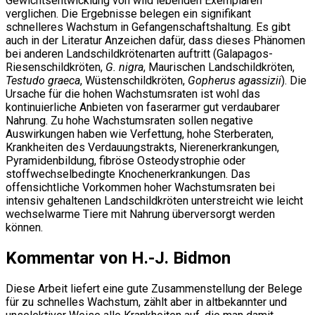
Gewichtsentwicklung von wild lebenden Exemplaren
verglichen. Die Ergebnisse belegen ein signifikant
schnelleres Wachstum in Gefangenschaftshaltung. Es gibt
auch in der Literatur Anzeichen dafür, dass dieses Phänomen
bei anderen Landschildkrötenarten auftritt (Galapagos-
Riesenschildkröten,
G. nigra
, Maurischen Landschildkröten,
Testudo graeca
, Wüstenschildkröten,
Gopherus agassizii
). Die
Ursache für die hohen Wachstumsraten ist wohl das
kontinuierliche Anbieten von faserarmer gut verdaubarer
Nahrung. Zu hohe Wachstumsraten sollen negative
Auswirkungen haben wie Verfettung, hohe Sterberaten,
Krankheiten des Verdauungstrakts, Nierenerkrankungen,
Pyramidenbildung, fibröse Osteodystrophie oder
stoffwechselbedingte Knochenerkrankungen. Das
offensichtliche Vorkommen hoher Wachstumsraten bei
intensiv gehaltenen Landschildkröten unterstreicht wie leicht
wechselwarme Tiere mit Nahrung überversorgt werden
können.
Kommentar von H.-J. Bidmon
Diese Arbeit liefert eine gute Zusammenstellung der Belege
für zu schnelles Wachstum, zählt aber in altbekannter und