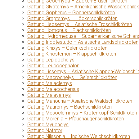
Gattung Geoemyda – Zacken-Erdschildkröten
Gattung Glyptemys – Amerikanische Wasserschildk
Gattung Gopherus – Gopherschildkröten
Gattung Graptemys – Höckerschildkröten
Gattung Heosemys – Asiatische Erdschildkröten
Gattung Homopus – Flachschildkröten
Gattung Hydromedusa – Südamerikanische Schlang
Gattung Indotestudo – Asiatische Landschildkröten
Gattung Kinixys – Gelenkschildkröten
Gattung Kinosternon – Klappschildkröten
Gattung Lepidochelys
Gattung Leucocephalon
Gattung Lissemys – Asiatische Klappen-Weichschil
Gattung Macrochelys – Geierschildkröten
Gattung Malaclemys
Gattung Malacochersus
Gattung Malayemys
Gattung Manouria – Asiatische Waldschildkröten
Gattung Mauremys – Bachschildkröten
Gattung Mesoclemmys – Krötenkopf-Schildkröten
Gattung Morenia – Pfauenaugenschildkröten
Gattung Myuchelys
Gattung Natator
Gattung Nilssonia – Indische Weichschildkröten