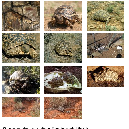
Stigmochelys pardalis
– Pantherschildkröte