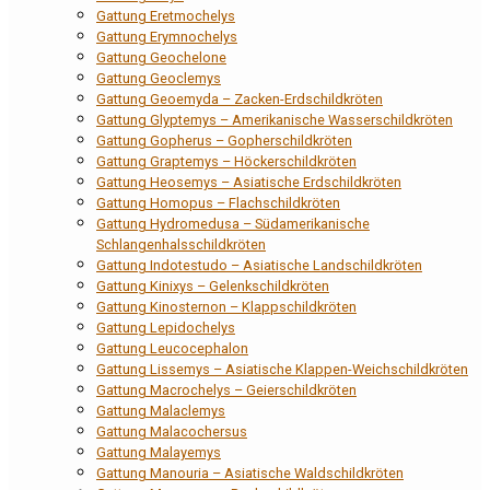
Gattung Eretmochelys
Gattung Erymnochelys
Gattung Geochelone
Gattung Geoclemys
Gattung Geoemyda – Zacken-Erdschildkröten
Gattung Glyptemys – Amerikanische Wasserschildkröten
Gattung Gopherus – Gopherschildkröten
Gattung Graptemys – Höckerschildkröten
Gattung Heosemys – Asiatische Erdschildkröten
Gattung Homopus – Flachschildkröten
Gattung Hydromedusa – Südamerikanische
Schlangenhalsschildkröten
Gattung Indotestudo – Asiatische Landschildkröten
Gattung Kinixys – Gelenkschildkröten
Gattung Kinosternon – Klappschildkröten
Gattung Lepidochelys
Gattung Leucocephalon
Gattung Lissemys – Asiatische Klappen-Weichschildkröten
Gattung Macrochelys – Geierschildkröten
Gattung Malaclemys
Gattung Malacochersus
Gattung Malayemys
Gattung Manouria – Asiatische Waldschildkröten