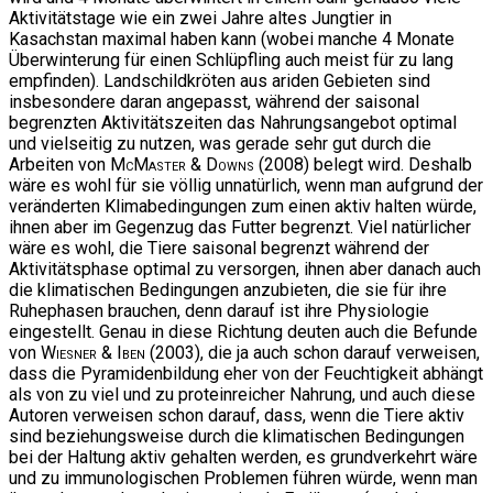
Aktivitätstage wie ein zwei Jahre altes Jungtier in
Kasachstan maximal haben kann (wobei manche 4 Monate
Überwinterung für einen Schlüpfling auch meist für zu lang
empfinden). Landschildkröten aus ariden Gebieten sind
insbesondere daran angepasst, während der saisonal
begrenzten Aktivitätszeiten das Nahrungsangebot optimal
und vielseitig zu nutzen, was gerade sehr gut durch die
Arbeiten von
McMaster & Downs
(2008) belegt wird. Deshalb
wäre es wohl für sie völlig unnatürlich, wenn man aufgrund der
veränderten Klimabedingungen zum einen aktiv halten würde,
ihnen aber im Gegenzug das Futter begrenzt. Viel natürlicher
wäre es wohl, die Tiere saisonal begrenzt während der
Aktivitätsphase optimal zu versorgen, ihnen aber danach auch
die klimatischen Bedingungen anzubieten, die sie für ihre
Ruhephasen brauchen, denn darauf ist ihre Physiologie
eingestellt. Genau in diese Richtung deuten auch die Befunde
von
Wiesner & Iben
(2003), die ja auch schon darauf verweisen,
dass die Pyramidenbildung eher von der Feuchtigkeit abhängt
als von zu viel und zu proteinreicher Nahrung, und auch diese
Autoren verweisen schon darauf, dass, wenn die Tiere aktiv
sind beziehungsweise durch die klimatischen Bedingungen
bei der Haltung aktiv gehalten werden, es grundverkehrt wäre
und zu immunologischen Problemen führen würde, wenn man