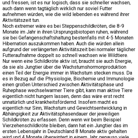
und fressen, ist es nur logisch, dass sie schneller wachsen,
auch dann wenn tagtäglich wirklich nur soviel Futter
aufnehmen würden, wie die wild lebenden es während ihrer
Aktivitätszeit tun.
Noch extremer wäre es bei Steppenschildkröten, die 8-9
Monate im Jahr in ihren Ursprungsbiotopen ruhen, während
sie bei Gefangenschaftshaltung bestenfalls mit 4-5 Monaten
Hibernation auszukommen haben. Auch die würden allein
aufgrund der verlängerten Aktivitätszeit bei normaler täglicher
Futteraufnahme doppelt so schnell wachsen wie Wildtiere.
Nur wenn eine Schildkröte aktiv ist, braucht sie auch Energie,
da sie als Jungtier über die Wachstumshormonproduktion
einen Teil der Energie immer in Wachstum stecken muss. Da
es in Bezug auf die Physiologie, Biochemie und Immunologie
einen großen Unterschied zwischen Aktivitätsphase und
Ruhephase wechselwarmer Tiere gibt, kann man aktive Tiere
eigentlich nicht hungern lassen, denn das wäre erst recht
unnatürlich und krankheitsfördernd. Insofern macht es
eigentlich nur Sinn, Wachstum und Gewichtsentwicklung in
Abhängigkeit zur Aktivitätsphasendauer der jeweiligen
Schildkröten zu erfassen. Denn wenn wir beim Beispiel
Vierzehenschildkröte bleiben, dann hat ein Jungtier das im
ersten Lebensjahr in Deutschland 8 Monate aktiv gehalten
wird und 4 Monate überwintert in einem Jahr genauso viele