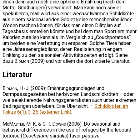
ihnen dann auch noch eine optimale Ernährung (nach dem
Motto: Großhungern) verweigert. Man kann noch soviel
spekulieren, man wird aus einer wechselwarmen Schildkröte
aus einem saisonal ariden Gebiet keine menschenähnliches
Wesen machen können, für das man einen Diätplan auf
Tagesbasis erstellen könnte und bei dem man Sportlern mehr
Kalorien zuteilen kann als im Vergleich zu „Couchpotatoes“,
um beiden eine Verfettung zu ersparen. Solche Tiere haben
eine Jahresenergiebilanz, deren Realisierung in engem
Einklang zu den saisonalen Aktivitätszeiten erfolgt. Siehe
dazu
Bidmon
(2009) und vor allem die dort zitierte Literatur.
Literatur
Bidmon, H.-J.
(2009): Ernährungsgrundlagen und
Darmpassagezeiten bei herbivoren Landschildkröten – oder
wie selektierende Nahrungsgeneralisten auch unter extremen
Bedingungen überleben: Eine Übersicht. –
Schildkröten im
Fokus 6(1): 3-26 (externer Link)
.
McMaster, M. K. & C. T. Downs
(2006): Do seasonal and
behavioral differences in the use of refuges by the leopard
tortoise (
Geochelone pardalis
) favor passive