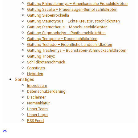
Gattung Rhinoclemmys – Amerikanische Erdschildkröten
Gattung Sacalia – Pfauenaugen-Sumpfschildkröten
Gattung Siebenrockiella
Gattung Staurotypus – Echte Kreuzbrustschildkröten
Gattung Sternotherus – Moschusschildkröten
Gattung Stigmochelys – Pantherschildkröten
Gattung Terrapene – Dosenschildkröten
Gattung Testudo – Eigentliche Landschildkröten
Gattung Trachemys – Buchstaben-Schmuckschildkröten
Gattung Trionyx
Schildkrötenschmuck
Sonstiges
Hybriden
Sonstiges
Impressum
Datenschutzerklärung
Disclaimer
Nomenklatur
Unser Team
Unser Logo
RSS Feed