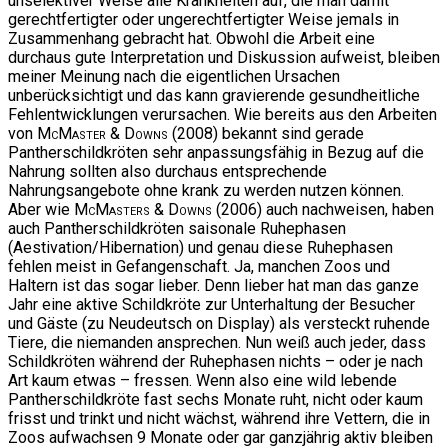
unselektiver Weise alle Krankheiten auf, die man damit
gerechtfertigter oder ungerechtfertigter Weise jemals in
Zusammenhang gebracht hat. Obwohl die Arbeit eine
durchaus gute Interpretation und Diskussion aufweist, bleiben
meiner Meinung nach die eigentlichen Ursachen
unberücksichtigt und das kann gravierende gesundheitliche
Fehlentwicklungen verursachen. Wie bereits aus den Arbeiten
von
McMaster & Downs
(2008) bekannt sind gerade
Pantherschildkröten sehr anpassungsfähig in Bezug auf die
Nahrung sollten also durchaus entsprechende
Nahrungsangebote ohne krank zu werden nutzen können.
Aber wie
McMasters & Downs
(2006) auch nachweisen, haben
auch Pantherschildkröten saisonale Ruhephasen
(Aestivation/Hibernation) und genau diese Ruhephasen
fehlen meist in Gefangenschaft. Ja, manchen Zoos und
Haltern ist das sogar lieber. Denn lieber hat man das ganze
Jahr eine aktive Schildkröte zur Unterhaltung der Besucher
und Gäste (zu Neudeutsch on Display) als versteckt ruhende
Tiere, die niemanden ansprechen. Nun weiß auch jeder, dass
Schildkröten während der Ruhephasen nichts – oder je nach
Art kaum etwas – fressen. Wenn also eine wild lebende
Pantherschildkröte fast sechs Monate ruht, nicht oder kaum
frisst und trinkt und nicht wächst, während ihre Vettern, die in
Zoos aufwachsen 9 Monate oder gar ganzjährig aktiv bleiben