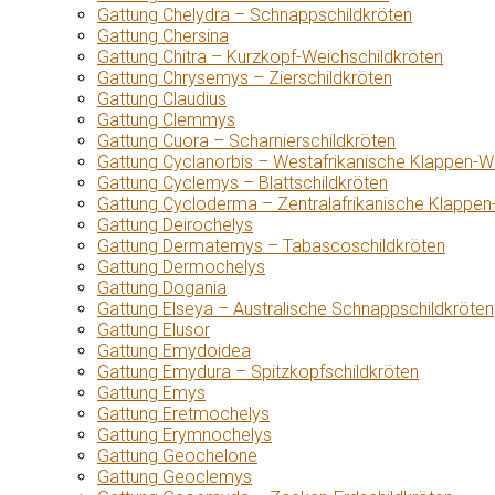
Gattung Chelydra – Schnappschildkröten
Gattung Chersina
Gattung Chitra – Kurzkopf-Weichschildkröten
Gattung Chrysemys – Zierschildkröten
Gattung Claudius
Gattung Clemmys
Gattung Cuora – Scharnierschildkröten
Gattung Cyclanorbis – Westafrikanische Klappen-W
Gattung Cyclemys – Blattschildkröten
Gattung Cycloderma – Zentralafrikanische Klappen
Gattung Deirochelys
Gattung Dermatemys – Tabascoschildkröten
Gattung Dermochelys
Gattung Dogania
Gattung Elseya – Australische Schnappschildkröten
Gattung Elusor
Gattung Emydoidea
Gattung Emydura – Spitzkopfschildkröten
Gattung Emys
Gattung Eretmochelys
Gattung Erymnochelys
Gattung Geochelone
Gattung Geoclemys