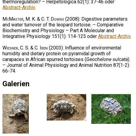
thermoregulation? – Herpetologica 62(1): 37-46 oder
Abstract-Archiv
.
McMaster, M. K. & C. T. Downs
(2008): Digestive parameters
and water turnover of the leopard tortoise. – Comparative
Biochemistry and Physiology – Part A Molecular and
Integrative Physiology 151(1): 114-125 oder
Abstract-Archiv
.
Wiesner, C. S. & C. Iben
(2003): Influence of environmental
humidity and dietary protein on pyramidal growth of
carapaces in African spurred tortoises (
Geochelone sulcata
).
– Journal of Animal Physiology and Animal Nutrition 87(1-2):
66-74.
Galerien