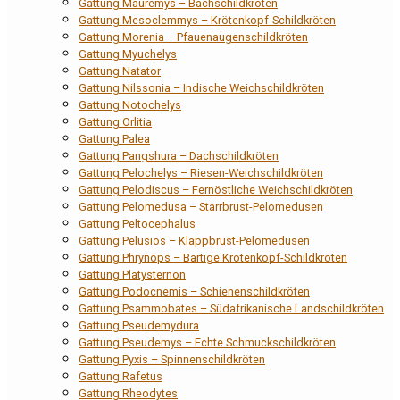
Gattung Mauremys – Bachschildkröten
Gattung Mesoclemmys – Krötenkopf-Schildkröten
Gattung Morenia – Pfauenaugenschildkröten
Gattung Myuchelys
Gattung Natator
Gattung Nilssonia – Indische Weichschildkröten
Gattung Notochelys
Gattung Orlitia
Gattung Palea
Gattung Pangshura – Dachschildkröten
Gattung Pelochelys – Riesen-Weichschildkröten
Gattung Pelodiscus – Fernöstliche Weichschildkröten
Gattung Pelomedusa – Starrbrust-Pelomedusen
Gattung Peltocephalus
Gattung Pelusios – Klappbrust-Pelomedusen
Gattung Phrynops – Bärtige Krötenkopf-Schildkröten
Gattung Platysternon
Gattung Podocnemis – Schienenschildkröten
Gattung Psammobates – Südafrikanische Landschildkröten
Gattung Pseudemydura
Gattung Pseudemys – Echte Schmuckschildkröten
Gattung Pyxis – Spinnenschildkröten
Gattung Rafetus
Gattung Rheodytes