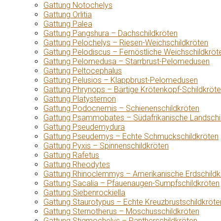
Gattung Notochelys
Gattung Orlitia
Gattung Palea
Gattung Pangshura – Dachschildkröten
Gattung Pelochelys – Riesen-Weichschildkröten
Gattung Pelodiscus – Fernöstliche Weichschildkröt
Gattung Pelomedusa – Starrbrust-Pelomedusen
Gattung Peltocephalus
Gattung Pelusios – Klappbrust-Pelomedusen
Gattung Phrynops – Bärtige Krötenkopf-Schildkröt
Gattung Platysternon
Gattung Podocnemis – Schienenschildkröten
Gattung Psammobates – Südafrikanische Landschi
Gattung Pseudemydura
Gattung Pseudemys – Echte Schmuckschildkröten
Gattung Pyxis – Spinnenschildkröten
Gattung Rafetus
Gattung Rheodytes
Gattung Rhinoclemmys – Amerikanische Erdschildk
Gattung Sacalia – Pfauenaugen-Sumpfschildkröten
Gattung Siebenrockiella
Gattung Staurotypus – Echte Kreuzbrustschildkröte
Gattung Sternotherus – Moschusschildkröten
Gattung Stigmochelys – Pantherschildkröten