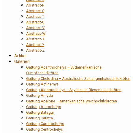
Abstract-R
Abstract-S
Abstract-T
Abstract-U
Abstract-V
Abstract-W
Abstract-X
Abstract-Y
Abstract-Z
Artikel
Galerien
Gattung Acanthochelys – Südamerikanische
Sumpfschildkröten
Gattung Chelodina – Australische Schlangenhalsschildkröten
Gattung Actinemys
Gattung Aldabrachelys – Seychellen-Riesenschildkröten
Gattung Amyda
Gattung Apalone – Amerikanische Weichschildkröten
Gattung Astrochelys
Gattung Batagur
Gattung Caretta
Gattung Carettochelys
Gattung Centrochelys