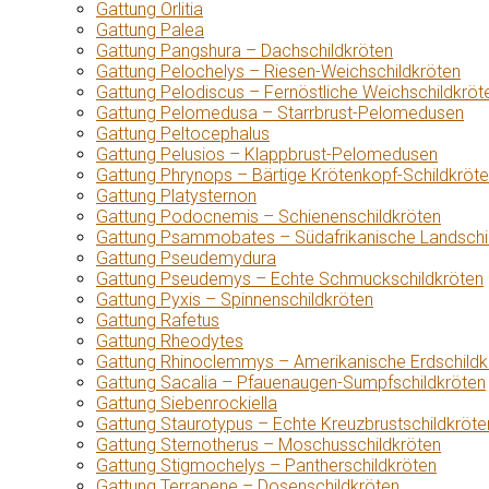
Gattung Orlitia
Gattung Palea
Gattung Pangshura – Dachschildkröten
Gattung Pelochelys – Riesen-Weichschildkröten
Gattung Pelodiscus – Fernöstliche Weichschildkröt
Gattung Pelomedusa – Starrbrust-Pelomedusen
Gattung Peltocephalus
Gattung Pelusios – Klappbrust-Pelomedusen
Gattung Phrynops – Bärtige Krötenkopf-Schildkröt
Gattung Platysternon
Gattung Podocnemis – Schienenschildkröten
Gattung Psammobates – Südafrikanische Landschi
Gattung Pseudemydura
Gattung Pseudemys – Echte Schmuckschildkröten
Gattung Pyxis – Spinnenschildkröten
Gattung Rafetus
Gattung Rheodytes
Gattung Rhinoclemmys – Amerikanische Erdschildk
Gattung Sacalia – Pfauenaugen-Sumpfschildkröten
Gattung Siebenrockiella
Gattung Staurotypus – Echte Kreuzbrustschildkröte
Gattung Sternotherus – Moschusschildkröten
Gattung Stigmochelys – Pantherschildkröten
Gattung Terrapene – Dosenschildkröten