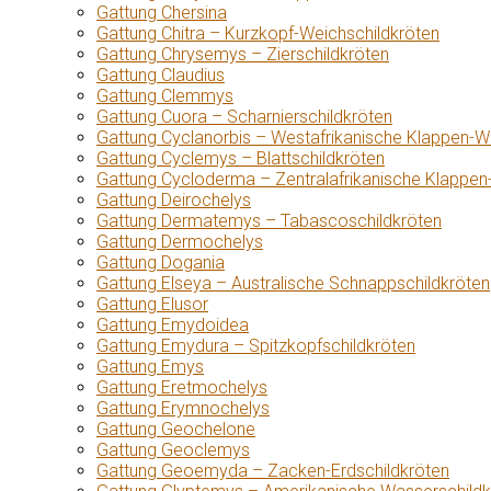
Gattung Chersina
Gattung Chitra – Kurzkopf-Weichschildkröten
Gattung Chrysemys – Zierschildkröten
Gattung Claudius
Gattung Clemmys
Gattung Cuora – Scharnierschildkröten
Gattung Cyclanorbis – Westafrikanische Klappen-W
Gattung Cyclemys – Blattschildkröten
Gattung Cycloderma – Zentralafrikanische Klappen
Gattung Deirochelys
Gattung Dermatemys – Tabascoschildkröten
Gattung Dermochelys
Gattung Dogania
Gattung Elseya – Australische Schnappschildkröten
Gattung Elusor
Gattung Emydoidea
Gattung Emydura – Spitzkopfschildkröten
Gattung Emys
Gattung Eretmochelys
Gattung Erymnochelys
Gattung Geochelone
Gattung Geoclemys
Gattung Geoemyda – Zacken-Erdschildkröten