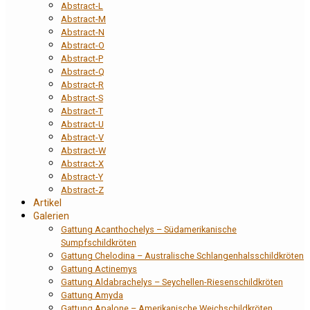
Abstract-L
Abstract-M
Abstract-N
Abstract-O
Abstract-P
Abstract-Q
Abstract-R
Abstract-S
Abstract-T
Abstract-U
Abstract-V
Abstract-W
Abstract-X
Abstract-Y
Abstract-Z
Artikel
Galerien
Gattung Acanthochelys – Südamerikanische
Sumpfschildkröten
Gattung Chelodina – Australische Schlangenhalsschildkröten
Gattung Actinemys
Gattung Aldabrachelys – Seychellen-Riesenschildkröten
Gattung Amyda
Gattung Apalone – Amerikanische Weichschildkröten