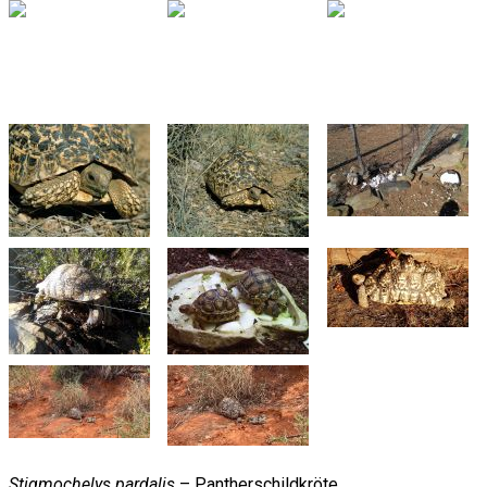
Stigmochelys pardalis
– Pantherschildkröte