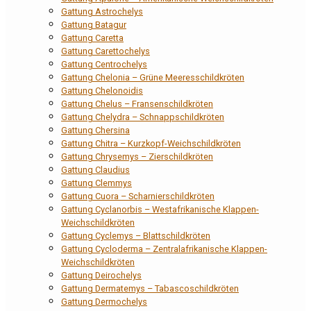
Gattung Astrochelys
Gattung Batagur
Gattung Caretta
Gattung Carettochelys
Gattung Centrochelys
Gattung Chelonia – Grüne Meeresschildkröten
Gattung Chelonoidis
Gattung Chelus – Fransenschildkröten
Gattung Chelydra – Schnappschildkröten
Gattung Chersina
Gattung Chitra – Kurzkopf-Weichschildkröten
Gattung Chrysemys – Zierschildkröten
Gattung Claudius
Gattung Clemmys
Gattung Cuora – Scharnierschildkröten
Gattung Cyclanorbis – Westafrikanische Klappen-
Weichschildkröten
Gattung Cyclemys – Blattschildkröten
Gattung Cycloderma – Zentralafrikanische Klappen-
Weichschildkröten
Gattung Deirochelys
Gattung Dermatemys – Tabascoschildkröten
Gattung Dermochelys