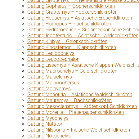
Gattung Glyptemys – Amerikanische Wasserschildk
Gattung Gopherus – Gopherschildkröten
Gattung Graptemys – Höckerschildkröten
Gattung Heosemys – Asiatische Erdschildkröten
Gattung Homopus – Flachschildkröten
Gattung Hydromedusa – Südamerikanische Schlang
Gattung Indotestudo – Asiatische Landschildkröten
Gattung Kinixys – Gelenkschildkröten
Gattung Kinosternon – Klappschildkröten
Gattung Lepidochelys
Gattung Leucocephalon
Gattung Lissemys – Asiatische Klappen-Weichschil
Gattung Macrochelys – Geierschildkröten
Gattung Malaclemys
Gattung Malacochersus
Gattung Malayemys
Gattung Manouria – Asiatische Waldschildkröten
Gattung Mauremys – Bachschildkröten
Gattung Mesoclemmys – Krötenkopf-Schildkröten
Gattung Morenia – Pfauenaugenschildkröten
Gattung Myuchelys
Gattung Natator
Gattung Nilssonia – Indische Weichschildkröten
Gattung Notochelys