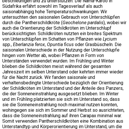
beschleunigen und zu unterstützen. Die Nama-Karoo in
Südafrika erfährt sowohl im Tagesverlauf als auch
saisonabhängig hohe Temperaturschwankungen. Wir
untersuchten den saisonalen Gebrauch von Unterschlüpfen
durch die Pantherschildkröte (
Geochelone pardalis
), wobei wir
auch die Orientierung der Schildkröten im Unterschlupf
berücksichtigten. Schildkröten nutzten ein breites Spektrum
von Unterschlüpfen im Schatten von Pflanzen wie
Lycium
spp.,
Eberlanzia ferox
,
Opuntia ficus
oder Grasbüscheln. Die
saisonalen Unterschiede in der Nutzung der Unterschlupfe
hingen vom Wetter ab, wobei Pflanzen in Form von
Unterständen verwendet wurden. Im Frühling und Winter
blieben die Schildkröten meist während der gesamten
Jahreszeit im selben Unterstand oder kehrten immer wieder
für die Nacht zurück. Wir fanden saisonale und
verhaltensbedingte Unterschiede bezüglich der Orientierung
der Schildkröten im Unterstand und der Anteile des Panzers,
die der Sonneneinstrahlung ausgesetzt blieben. Im Winter
und im Frühling platzierten sie sich im Unterstand so, dass
sie die Sonneneinstrahlung noch maximal nutzen konnten,
wohingegen sie sich im Sommer und Herbst so ausrichteten,
dass die Sonneneinstrahlung auf ihren Carapax minimal war.
Somit verwenden Pantherschildkröten eine Kombination aus
Unterstandtyp und Körperorientierung im Unterstand, um die