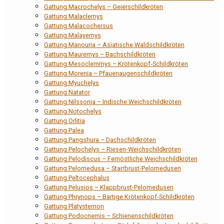
Gattung Macrochelys – Geierschildkröten
Gattung Malaclemys
Gattung Malacochersus
Gattung Malayemys
Gattung Manouria – Asiatische Waldschildkröten
Gattung Mauremys – Bachschildkröten
Gattung Mesoclemmys – Krötenkopf-Schildkröten
Gattung Morenia – Pfauenaugenschildkröten
Gattung Myuchelys
Gattung Natator
Gattung Nilssonia – Indische Weichschildkröten
Gattung Notochelys
Gattung Orlitia
Gattung Palea
Gattung Pangshura – Dachschildkröten
Gattung Pelochelys – Riesen-Weichschildkröten
Gattung Pelodiscus – Fernöstliche Weichschildkröten
Gattung Pelomedusa – Starrbrust-Pelomedusen
Gattung Peltocephalus
Gattung Pelusios – Klappbrust-Pelomedusen
Gattung Phrynops – Bärtige Krötenkopf-Schildkröten
Gattung Platysternon
Gattung Podocnemis – Schienenschildkröten