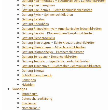
Gattung Psammobates – Südafrikanische Landschildkröten
Gattung Pseudemydura
Gattung Pseudemys – Echte Schmuckschildkröten
Gattung Pyxis – Spinnenschildkröten
Gattung Rafetus
Gattung Rheodytes
Gattung Rhinoclemmys – Amerikanische Erdschildkröten
Gattung Sacalia – Pfauenaugen-Sumpfschildkröten
Gattung Siebenrockiella
Gattung Staurotypus – Echte Kreuzbrustschildkröten
Gattung Sternotherus – Moschusschildkröten
Gattung Stigmochelys – Pantherschildkröten
Gattung Terrapene – Dosenschildkröten
Gattung Testudo – Eigentliche Landschildkröten
Gattung Trachemys – Buchstaben-Schmuckschildkröten
Gattung Trionyx
Schildkrötenschmuck
Sonstiges
Hybriden
Sonstiges
Impressum
Datenschutzerklärung
Disclaimer
Nomenklatur