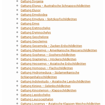
Gattung Dogania
Gattung Elseya – Australische Schnappschildkröten
Gattung Elusor
Gattung Emydoidea
Gattung Emydura – Spitzkopfschildkröten
Gattung Emys
Gattung Eretmochelys
Gattung Erymnochelys
Gattung Geochelone
Gattung Geoclemys
Gattung Geoemyda – Zacken-Erdschildkröten
Gattung Glyptemys – Amerikanische Wasserschildkröten
Gattung Gopherus – Gopherschildkröten
Gattung Graptemys – Höckerschildkröten
Gattung Heosemys – Asiatische Erdschildkröten
Gattung Homopus – Flachschildkröten
Gattung Hydromedusa – Südamerikanische
Schlangenhalsschildkröten
Gattung Indotestudo – Asiatische Landschildkröten
Gattung Kinixys – Gelenkschildkröten
Gattung Kinosternon – Klappschildkröten
Gattung Lepidochelys
Gattung Leucocephalon
Gattung Lissemys – Asiatische Klappen-Weichschildkröten