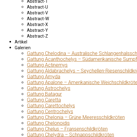
Abstract-T
Abstract-U
Abstract-V
Abstract-W
Abstract-X
Abstract-Y
Abstract-Z
Artikel
Galerien
Gattung Chelodina – Australische Schlangenhalssch
Gattung Acanthochelys – Südamerikanische Sumpf
Gattung Actinemys
Gattung Aldabrachelys – Seychellen-Riesenschildkr
Gattung Amyda
Gattung Apalone – Amerikanische Weichschildkröt
Gattung Astrochelys
Gattung Batagur
Gattung Caretta
Gattung Carettochelys
Gattung Centrochelys
Gattung Chelonia – Grüne Meeresschildkröten
Gattung Chelonoidis
Gattung Chelus – Fransenschildkröten
Gattung Chelydra – Schnappschildkröten