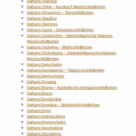
Gattung Chersina
Gattung Chitra – Kurzkopf-Weichschildkröten
Gattung Chrysemys – Zierschildkröten
Gattung Claudius
Gattung Clemmys
Gattung Cuora – Scharnierschildkröten
Gattung Cyclanorbis – Westafrikanische Klappen-
Weichschildkröten
Gattung Cyclemys – Blattschildkröten
Gattung Cycloderma – Zentralafrikanische Klappen-
Weichschildkröten
Gattung Deirochelys
Gattung Dermatemys – Tabascoschildkröten
Gattung Dermochelys
Gattung Dogania
Gattung Elseya – Australische Schnappschildkröten
Gattung Elusor
Gattung Emydoidea
Gattung Emydura – Spitzkopfschildkröten
Gattung Emys
Gattung Eretmochelys
Gattung Erymnochelys
Gattung Geochelone
Gattung Geoclemys