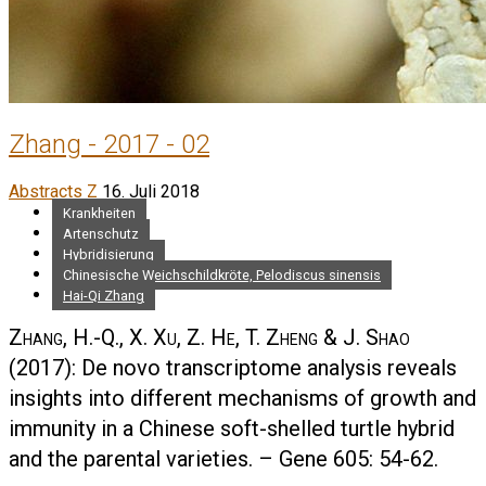
Zhang - 2017 - 02
Abstracts Z
16. Juli 2018
Krankheiten
Artenschutz
Hybridisierung
Chinesische Weichschildkröte, Pelodiscus sinensis
Hai-Qi Zhang
Zhang, H.-Q., X. Xu, Z. He, T. Zheng & J. Shao
(2017): De novo transcriptome analysis reveals
insights into different mechanisms of growth and
immunity in a Chinese soft-shelled turtle hybrid
and the parental varieties. – Gene 605: 54-62.