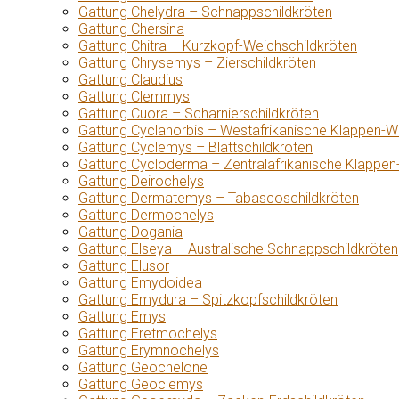
Gattung Chelydra – Schnappschildkröten
Gattung Chersina
Gattung Chitra – Kurzkopf-Weichschildkröten
Gattung Chrysemys – Zierschildkröten
Gattung Claudius
Gattung Clemmys
Gattung Cuora – Scharnierschildkröten
Gattung Cyclanorbis – Westafrikanische Klappen-W
Gattung Cyclemys – Blattschildkröten
Gattung Cycloderma – Zentralafrikanische Klappen
Gattung Deirochelys
Gattung Dermatemys – Tabascoschildkröten
Gattung Dermochelys
Gattung Dogania
Gattung Elseya – Australische Schnappschildkröten
Gattung Elusor
Gattung Emydoidea
Gattung Emydura – Spitzkopfschildkröten
Gattung Emys
Gattung Eretmochelys
Gattung Erymnochelys
Gattung Geochelone
Gattung Geoclemys