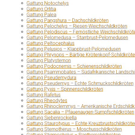
Gattung Notochelys
Gattung Orlitia
Gattung Palea
Gattung Pangshura – Dachschildkröten
Gattung Pelochelys – Riesen-Weichschildkröten
Gattung Pelodiscus – Fernöstliche Weichschildkröt
Gattung Pelomedusa – Starrbrust-Pelomedusen
Gattung Peltocephalus
Gattung Pelusios – Klappbrust-Pelomedusen
Gattung Phrynops – Bärtige Krötenkopf-Schildkröt
Gattung Platysternon
Gattung Podocnemis – Schienenschildkröten
Gattung Psammobates – Südafrikanische Landschi
Gattung Pseudemydura
Gattung Pseudemys – Echte Schmuckschildkröten
Gattung Pyxis – Spinnenschildkröten
Gattung Rafetus
Gattung Rheodytes
Gattung Rhinoclemmys – Amerikanische Erdschildk
Gattung Sacalia – Pfauenaugen-Sumpfschildkröten
Gattung Siebenrockiella
Gattung Staurotypus – Echte Kreuzbrustschildkröte
Gattung Sternotherus – Moschusschildkröten
Gattung Stigmochelys – Pantherschildkröten