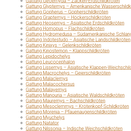
Gattung Geoemyda – Zacken-Erdschildkröten
Gattung Glyptemys – Amerikanische Wasserschildk
Gattung Gopherus – Gopherschildkröten
Gattung Graptemys – Höckerschildkröten
Gattung Heosemys – Asiatische Erdschildkröten
Gattung Homopus – Flachschildkröten
Gattung Hydromedusa – Südamerikanische Schlang
Gattung Indotestudo – Asiatische Landschildkröten
Gattung Kinixys – Gelenkschildkröten
Gattung Kinosternon – Klappschildkröten
Gattung Lepidochelys
Gattung Leucocephalon
Gattung Lissemys – Asiatische Klappen-Weichschil
Gattung Macrochelys – Geierschildkröten
Gattung Malaclemys
Gattung Malacochersus
Gattung Malayemys
Gattung Manouria – Asiatische Waldschildkröten
Gattung Mauremys – Bachschildkröten
Gattung Mesoclemmys – Krötenkopf-Schildkröten
Gattung Morenia – Pfauenaugenschildkröten
Gattung Myuchelys
Gattung Natator
Gattung Nilssonia – Indische Weichschildkröten