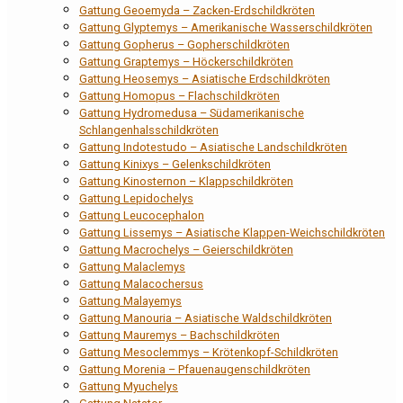
Gattung Geoemyda – Zacken-Erdschildkröten
Gattung Glyptemys – Amerikanische Wasserschildkröten
Gattung Gopherus – Gopherschildkröten
Gattung Graptemys – Höckerschildkröten
Gattung Heosemys – Asiatische Erdschildkröten
Gattung Homopus – Flachschildkröten
Gattung Hydromedusa – Südamerikanische
Schlangenhalsschildkröten
Gattung Indotestudo – Asiatische Landschildkröten
Gattung Kinixys – Gelenkschildkröten
Gattung Kinosternon – Klappschildkröten
Gattung Lepidochelys
Gattung Leucocephalon
Gattung Lissemys – Asiatische Klappen-Weichschildkröten
Gattung Macrochelys – Geierschildkröten
Gattung Malaclemys
Gattung Malacochersus
Gattung Malayemys
Gattung Manouria – Asiatische Waldschildkröten
Gattung Mauremys – Bachschildkröten
Gattung Mesoclemmys – Krötenkopf-Schildkröten
Gattung Morenia – Pfauenaugenschildkröten
Gattung Myuchelys