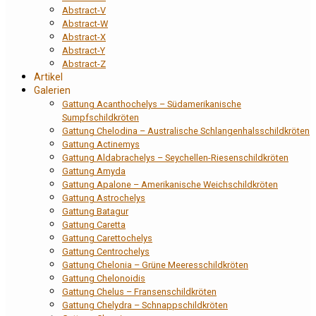
Abstract-V
Abstract-W
Abstract-X
Abstract-Y
Abstract-Z
Artikel
Galerien
Gattung Acanthochelys – Südamerikanische
Sumpfschildkröten
Gattung Chelodina – Australische Schlangenhalsschildkröten
Gattung Actinemys
Gattung Aldabrachelys – Seychellen-Riesenschildkröten
Gattung Amyda
Gattung Apalone – Amerikanische Weichschildkröten
Gattung Astrochelys
Gattung Batagur
Gattung Caretta
Gattung Carettochelys
Gattung Centrochelys
Gattung Chelonia – Grüne Meeresschildkröten
Gattung Chelonoidis
Gattung Chelus – Fransenschildkröten
Gattung Chelydra – Schnappschildkröten