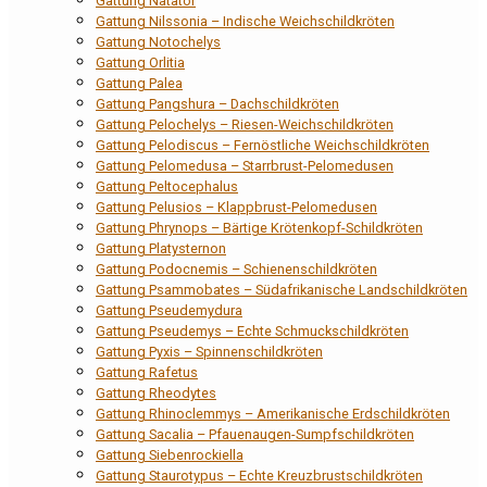
Gattung Natator
Gattung Nilssonia – Indische Weichschildkröten
Gattung Notochelys
Gattung Orlitia
Gattung Palea
Gattung Pangshura – Dachschildkröten
Gattung Pelochelys – Riesen-Weichschildkröten
Gattung Pelodiscus – Fernöstliche Weichschildkröten
Gattung Pelomedusa – Starrbrust-Pelomedusen
Gattung Peltocephalus
Gattung Pelusios – Klappbrust-Pelomedusen
Gattung Phrynops – Bärtige Krötenkopf-Schildkröten
Gattung Platysternon
Gattung Podocnemis – Schienenschildkröten
Gattung Psammobates – Südafrikanische Landschildkröten
Gattung Pseudemydura
Gattung Pseudemys – Echte Schmuckschildkröten
Gattung Pyxis – Spinnenschildkröten
Gattung Rafetus
Gattung Rheodytes
Gattung Rhinoclemmys – Amerikanische Erdschildkröten
Gattung Sacalia – Pfauenaugen-Sumpfschildkröten
Gattung Siebenrockiella
Gattung Staurotypus – Echte Kreuzbrustschildkröten