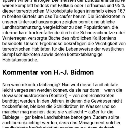
späten Winters erfolgte. Die meisten der Landaufenthaltsorte
waren komplett bedeck mit Falllaub oder Torfhumus und 95 %
dieser terrestrischen Mikrohabitate lagen innerhalb eines 187
m breiten Gürtels um das Teichufer herum. Die Schildkröten in
unserer Untersuchungsregion zeigten somit eine übliche
Landhabitatnutzung, vergleichbar zu den Populationen, die
intermediäre trockenfallende durch die Schneeschmelze oder
Winterregen versorgte Bäche des nördlichen Kaliforniens
besiedeln. Unsere Ergebnisse bekräftigen die Wichtigkeit von
terrestrischen Habitaten für die Lebensweise der westlichen
Sumpfschildkröten sowie deren kontextabhängige
Habitatansprüche.
Kommentar von H.-J. Bidmon
Nun warum kontextabhängig? Nun weil diese Landhabitate
leicht vergessen werden können, da sie nur dann – wenn die
Gewässer austrocknen (Kontext) – von den Schildkröten
benötigt werden. In den Jahren, in denen die Gewässer nicht
trockenfallen, bleiben die Schildkröten im Wasser und so
mancher mag meinen, dass sie vielleicht – außer für die
Eiablage – gar keine Landhabitate benötigen. Zudem sollte
auch berücksichtigt werden, dass das Management solcher