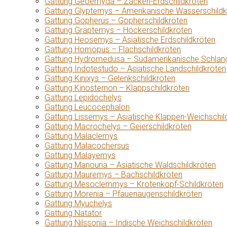
Gattung Geoemyda – Zacken-Erdschildkröten
Gattung Glyptemys – Amerikanische Wasserschildk
Gattung Gopherus – Gopherschildkröten
Gattung Graptemys – Höckerschildkröten
Gattung Heosemys – Asiatische Erdschildkröten
Gattung Homopus – Flachschildkröten
Gattung Hydromedusa – Südamerikanische Schlang
Gattung Indotestudo – Asiatische Landschildkröten
Gattung Kinixys – Gelenkschildkröten
Gattung Kinosternon – Klappschildkröten
Gattung Lepidochelys
Gattung Leucocephalon
Gattung Lissemys – Asiatische Klappen-Weichschil
Gattung Macrochelys – Geierschildkröten
Gattung Malaclemys
Gattung Malacochersus
Gattung Malayemys
Gattung Manouria – Asiatische Waldschildkröten
Gattung Mauremys – Bachschildkröten
Gattung Mesoclemmys – Krötenkopf-Schildkröten
Gattung Morenia – Pfauenaugenschildkröten
Gattung Myuchelys
Gattung Natator
Gattung Nilssonia – Indische Weichschildkröten