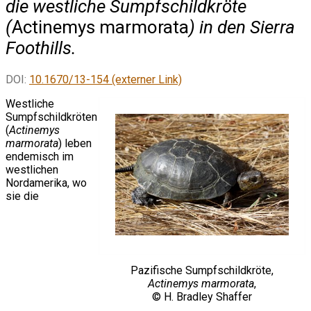
die westliche Sumpfschildkröte
(
Actinemys marmorata
) in den Sierra
Foothills.
DOI:
10.1670/13-154 (externer Link)
Westliche
Sumpfschildkröten
(
Actinemys
marmorata
) leben
endemisch im
westlichen
Nordamerika, wo
sie die
Pazifische Sumpfschildkröte,
Actinemys marmorata
,
© H. Bradley Shaffer