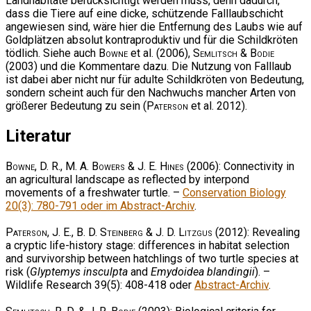
Landhabitate berücksichtigt werden muss, denn dadurch,
dass die Tiere auf eine dicke, schützende Falllaubschicht
angewiesen sind, wäre hier die Entfernung des Laubs wie auf
Goldplätzen absolut kontraproduktiv und für die Schildkröten
tödlich. Siehe auch
Bowne
et al. (2006),
Semlitsch & Bodie
(2003) und die Kommentare dazu. Die Nutzung von Falllaub
ist dabei aber nicht nur für adulte Schildkröten von Bedeutung,
sondern scheint auch für den Nachwuchs mancher Arten von
größerer Bedeutung zu sein (
Paterson
et al. 2012).
Literatur
Bowne, D. R., M. A. Bowers & J. E. Hines
(2006): Connectivity in
an agricultural landscape as reflected by interpond
movements of a freshwater turtle. –
Conservation Biology
20(3): 780-791 oder im Abstract-Archiv
.
Paterson, J. E., B. D. Steinberg & J. D. Litzgus
(2012): Revealing
a cryptic life-history stage: differences in habitat selection
and survivorship between hatchlings of two turtle species at
risk (
Glyptemys insculpta
and
Emydoidea blandingii
). –
Wildlife Research 39(5): 408-418 oder
Abstract-Archiv
.