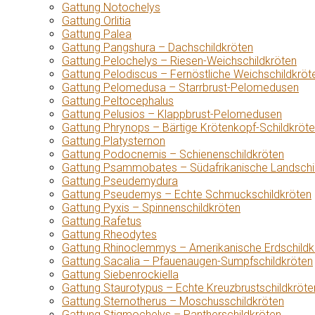
Gattung Notochelys
Gattung Orlitia
Gattung Palea
Gattung Pangshura – Dachschildkröten
Gattung Pelochelys – Riesen-Weichschildkröten
Gattung Pelodiscus – Fernöstliche Weichschildkröt
Gattung Pelomedusa – Starrbrust-Pelomedusen
Gattung Peltocephalus
Gattung Pelusios – Klappbrust-Pelomedusen
Gattung Phrynops – Bärtige Krötenkopf-Schildkröt
Gattung Platysternon
Gattung Podocnemis – Schienenschildkröten
Gattung Psammobates – Südafrikanische Landschi
Gattung Pseudemydura
Gattung Pseudemys – Echte Schmuckschildkröten
Gattung Pyxis – Spinnenschildkröten
Gattung Rafetus
Gattung Rheodytes
Gattung Rhinoclemmys – Amerikanische Erdschildk
Gattung Sacalia – Pfauenaugen-Sumpfschildkröten
Gattung Siebenrockiella
Gattung Staurotypus – Echte Kreuzbrustschildkröte
Gattung Sternotherus – Moschusschildkröten
Gattung Stigmochelys – Pantherschildkröten