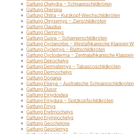
Gattung Chelydra – Schnappschildkröten
Gattung Chersina
Gattung Chitra – Kurzkopf-Weichschildkröten
Gattung Chrysemys – Zierschildkröten
Gattung Claudius
Gattung Clemmys
Gattung Cuora – Scharnierschildkröten
Gattung Cyclanorbis – Westafrikanische Klappen-W
Gattung Cyclemys – Blattschildkröten
Gattung Cycloderma – Zentralafrikanische Klappen
Gattung Deirochelys
Gattung Dermatemys – Tabascoschildkröten
Gattung Dermochelys
Gattung Dogania
Gattung Elseya – Australische Schnappschildkröten
Gattung Elusor
Gattung Emydoidea
Gattung Emydura – Spitzkopfschildkröten
Gattung Emys
Gattung Eretmochelys
Gattung Erymnochelys
Gattung Geochelone
Gattung Geoclemys