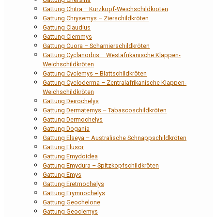
Gattung Chitra – Kurzkopf-Weichschildkröten
Gattung Chrysemys – Zierschildkröten
Gattung Claudius
Gattung Clemmys
Gattung Cuora – Scharnierschildkröten
Gattung Cyclanorbis – Westafrikanische Klappen-
Weichschildkröten
Gattung Cyclemys – Blattschildkröten
Gattung Cycloderma – Zentralafrikanische Klappen-
Weichschildkröten
Gattung Deirochelys
Gattung Dermatemys – Tabascoschildkröten
Gattung Dermochelys
Gattung Dogania
Gattung Elseya – Australische Schnappschildkröten
Gattung Elusor
Gattung Emydoidea
Gattung Emydura – Spitzkopfschildkröten
Gattung Emys
Gattung Eretmochelys
Gattung Erymnochelys
Gattung Geochelone
Gattung Geoclemys