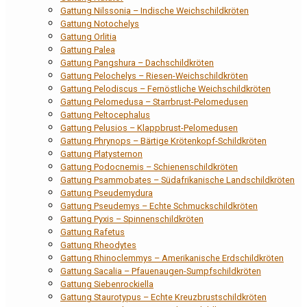
Gattung Nilssonia – Indische Weichschildkröten
Gattung Notochelys
Gattung Orlitia
Gattung Palea
Gattung Pangshura – Dachschildkröten
Gattung Pelochelys – Riesen-Weichschildkröten
Gattung Pelodiscus – Fernöstliche Weichschildkröten
Gattung Pelomedusa – Starrbrust-Pelomedusen
Gattung Peltocephalus
Gattung Pelusios – Klappbrust-Pelomedusen
Gattung Phrynops – Bärtige Krötenkopf-Schildkröten
Gattung Platysternon
Gattung Podocnemis – Schienenschildkröten
Gattung Psammobates – Südafrikanische Landschildkröten
Gattung Pseudemydura
Gattung Pseudemys – Echte Schmuckschildkröten
Gattung Pyxis – Spinnenschildkröten
Gattung Rafetus
Gattung Rheodytes
Gattung Rhinoclemmys – Amerikanische Erdschildkröten
Gattung Sacalia – Pfauenaugen-Sumpfschildkröten
Gattung Siebenrockiella
Gattung Staurotypus – Echte Kreuzbrustschildkröten