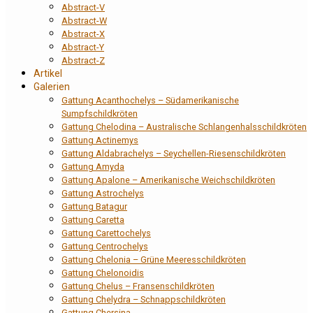
Abstract-V
Abstract-W
Abstract-X
Abstract-Y
Abstract-Z
Artikel
Galerien
Gattung Acanthochelys – Südamerikanische
Sumpfschildkröten
Gattung Chelodina – Australische Schlangenhalsschildkröten
Gattung Actinemys
Gattung Aldabrachelys – Seychellen-Riesenschildkröten
Gattung Amyda
Gattung Apalone – Amerikanische Weichschildkröten
Gattung Astrochelys
Gattung Batagur
Gattung Caretta
Gattung Carettochelys
Gattung Centrochelys
Gattung Chelonia – Grüne Meeresschildkröten
Gattung Chelonoidis
Gattung Chelus – Fransenschildkröten
Gattung Chelydra – Schnappschildkröten
Gattung Chersina