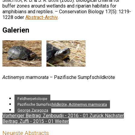
Semlitsch, R. D. & J. R. Bodie
(2003): Biological criteria for
buffer zones around wetlands and riparian habitats for
amphibians and reptiles. – Conservation Biology 17(5): 1219-
1228 oder
Abstract-Archiv
.
Galerien
Actinemys marmorata
– Pazifische Sumpfschildkröte
Feldherpetologie
Pazifische Sumpfschildkröte, Actinemys marmorata
George Zaragoza
Vorheriger Beitrag: Zenboudji - 2016 - 01
Zurück
Nächster
Beitrag: Zuffi - 2015 - 01
Weiter
Neueste Abstracts