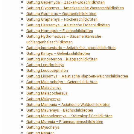
Gattung Geoemyda – Zacken-Erdschildkröten
Gattung Glyptemys – Amerikanische Wasserschildkröten
Gattung Gopherus – Gopherschildkröten
Gattung Graptemys – Höckerschildkröten
Gattung Heosemys – Asiatische Erdschildkröten
Gattung Homopus – Flachschildkröten
Gattung Hydromedusa – Südamerikanische
Schlangenhalsschildkröten
Gattung Indotestudo – Asiatische Landschildkröten
Gattung Kinixys – Gelenkschildkröten
Gattung Kinosternon – Klappschildkröten
Gattung Lepidochelys
Gattung Leucocephalon
Gattung Lissemys – Asiatische Klappen-Weichschildkröten
Gattung Macrochelys – Geierschildkröten
Gattung Malaclemys
Gattung Malacochersus
Gattung Malayemys
Gattung Manouria – Asiatische Waldschildkröten
Gattung Mauremys – Bachschildkröten
Gattung Mesoclemmys – Krötenkopf-Schildkröten
Gattung Morenia – Pfauenaugenschildkröten
Gattung Myuchelys
Gattung Natator