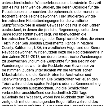
unterschiedlichsten Wasserlebensräume besiedeln. Derzeit
gibt es nur sehr wenige Studien, die deren Ökologie für die
Populationen untersuchten, die ephemerale oder manchmal
trockenfallende Teiche bewohnen. Hier studierten wir die
terrestrischen Habitatbedingungen für die westliche
Sumpfschildkröte in einem Gewässer, das nur in den Jahren
austrocknet, in denen die jährliche Regenmenge unter dem
Jahresdurchschnittswert liegt. Wir überwachten die
terrestrischen Wanderungen der Sumpfschildkröten, die einen
Teich in der San Joaquin Experimental Range in Madera
County, Kalifornien, USA, im westlichen Hügelland der Sierra
Nevada bewohnen. Wir benutzten dazu die Radiotelemetrie in
den Jahren 2012-2013, um deren terrestrische Wanderungen
zu überwachen und um die Zeitpunkte für den Beginn der
Wanderungen sowie für die Rückkehr zum Gewässer zu
bestimmen. Zudem untersuchten wir die terrestrischen
Mikrohabitate, die die Schildkröten für Aestivation und
Überwinterung auswählten. Die Schildkröten verließen den
Teich während des späten Frühjahrs oder zu Sommeranfang
wenn er begann auszutrocknen, und die Schildkröten
verbrachten anschließend durchschnittlich 235 Tage
außerhalb des Wassers, wobei ihre Rückkehr zum Teich
zeitgleich mit den ansteigenden Regenfällen während des