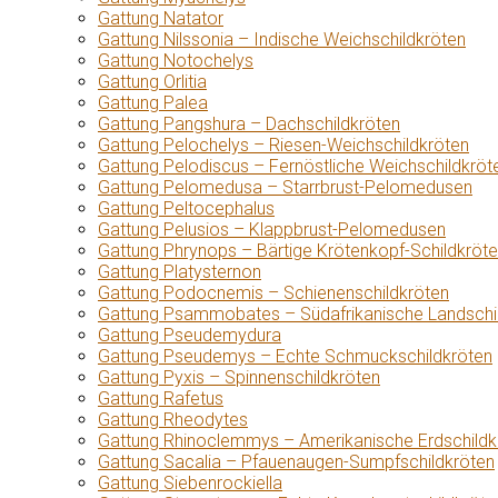
Gattung Natator
Gattung Nilssonia – Indische Weichschildkröten
Gattung Notochelys
Gattung Orlitia
Gattung Palea
Gattung Pangshura – Dachschildkröten
Gattung Pelochelys – Riesen-Weichschildkröten
Gattung Pelodiscus – Fernöstliche Weichschildkröt
Gattung Pelomedusa – Starrbrust-Pelomedusen
Gattung Peltocephalus
Gattung Pelusios – Klappbrust-Pelomedusen
Gattung Phrynops – Bärtige Krötenkopf-Schildkröt
Gattung Platysternon
Gattung Podocnemis – Schienenschildkröten
Gattung Psammobates – Südafrikanische Landschi
Gattung Pseudemydura
Gattung Pseudemys – Echte Schmuckschildkröten
Gattung Pyxis – Spinnenschildkröten
Gattung Rafetus
Gattung Rheodytes
Gattung Rhinoclemmys – Amerikanische Erdschildk
Gattung Sacalia – Pfauenaugen-Sumpfschildkröten
Gattung Siebenrockiella