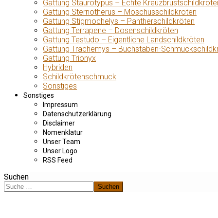
Gattung Staurotypus – Echte Kreuzbrustschildkröte
Gattung Sternotherus – Moschusschildkröten
Gattung Stigmochelys – Pantherschildkröten
Gattung Terrapene – Dosenschildkröten
Gattung Testudo – Eigentliche Landschildkröten
Gattung Trachemys – Buchstaben-Schmuckschildk
Gattung Trionyx
Hybriden
Schildkrötenschmuck
Sonstiges
Sonstiges
Impressum
Datenschutzerklärung
Disclaimer
Nomenklatur
Unser Team
Unser Logo
RSS Feed
Suchen
Suchen