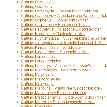
Gattung Geochelone
Gattung Geoclemys
Gattung Geoemyda – Zacken-Erdschildkröten
Gattung Glyptemys – Amerikanische Wasserschildk
Gattung Gopherus – Gopherschildkröten
Gattung Graptemys – Höckerschildkröten
Gattung Heosemys – Asiatische Erdschildkröten
Gattung Homopus – Flachschildkröten
Gattung Hydromedusa – Südamerikanische Schlang
Gattung Indotestudo – Asiatische Landschildkröten
Gattung Kinixys – Gelenkschildkröten
Gattung Kinosternon – Klappschildkröten
Gattung Lepidochelys
Gattung Leucocephalon
Gattung Lissemys – Asiatische Klappen-Weichschil
Gattung Macrochelys – Geierschildkröten
Gattung Malaclemys
Gattung Malacochersus
Gattung Malayemys
Gattung Manouria – Asiatische Waldschildkröten
Gattung Mauremys – Bachschildkröten
Gattung Mesoclemmys – Krötenkopf-Schildkröten
Gattung Morenia – Pfauenaugenschildkröten
Gattung Myuchelys