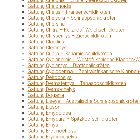
Gattung Chelonia – Grüne Meeresschildkröten
Gattung Chelonoidis
Gattung Chelus – Fransenschildkröten
Gattung Chelydra – Schnappschildkröten
Gattung Chersina
Gattung Chitra – Kurzkopf-Weichschildkröten
Gattung Chrysemys – Zierschildkröten
Gattung Claudius
Gattung Clemmys
Gattung Cuora – Scharnierschildkröten
Gattung Cyclanorbis – Westafrikanische Klappen-W
Gattung Cyclemys – Blattschildkröten
Gattung Cycloderma – Zentralafrikanische Klappen
Gattung Deirochelys
Gattung Dermatemys – Tabascoschildkröten
Gattung Dermochelys
Gattung Dogania
Gattung Elseya – Australische Schnappschildkröten
Gattung Elusor
Gattung Emydoidea
Gattung Emydura – Spitzkopfschildkröten
Gattung Emys
Gattung Eretmochelys
Gattung Erymnochelys