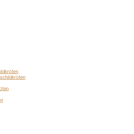
ildkröten
schildkröten
öten
en