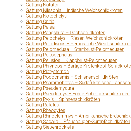
Gattung Natator
Gattung Nilssonia – Indische Weichschildkröten
Gattung Notochelys
Gattung Orlitia
Gattung Palea
Gattung Pangshura – Dachschildkröten
Gattung Pelochelys – Riesen-Weichschildkröten
Gattung Pelodiscus – Fernöstliche Weichschildkröt
Gattung Pelomedusa – Starrbrust-Pelomedusen
Gattung Peltocephalus
Gattung Pelusios – Klappbrust-Pelomedusen
Gattung Phrynops – Bärtige Krötenkopf-Schildkröt
Gattung Platysternon
Gattung Podocnemis – Schienenschildkröten
Gattung Psammobates – Südafrikanische Landschi
Gattung Pseudemydura
Gattung Pseudemys – Echte Schmuckschildkröten
Gattung Pyxis – Spinnenschildkröten
Gattung Rafetus
Gattung Rheodytes
Gattung Rhinoclemmys – Amerikanische Erdschildk
Gattung Sacalia – Pfauenaugen-Sumpfschildkröten
Gattung Siebenrockiella