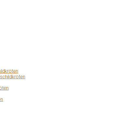
ildkröten
schildkröten
öten
en