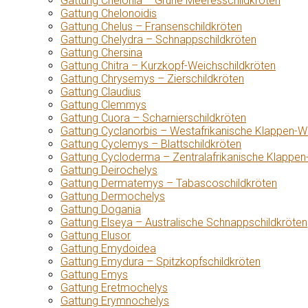
Gattung Chelonia – Grüne Meeresschildkröten
Gattung Chelonoidis
Gattung Chelus – Fransenschildkröten
Gattung Chelydra – Schnappschildkröten
Gattung Chersina
Gattung Chitra – Kurzkopf-Weichschildkröten
Gattung Chrysemys – Zierschildkröten
Gattung Claudius
Gattung Clemmys
Gattung Cuora – Scharnierschildkröten
Gattung Cyclanorbis – Westafrikanische Klappen-W
Gattung Cyclemys – Blattschildkröten
Gattung Cycloderma – Zentralafrikanische Klappen
Gattung Deirochelys
Gattung Dermatemys – Tabascoschildkröten
Gattung Dermochelys
Gattung Dogania
Gattung Elseya – Australische Schnappschildkröten
Gattung Elusor
Gattung Emydoidea
Gattung Emydura – Spitzkopfschildkröten
Gattung Emys
Gattung Eretmochelys
Gattung Erymnochelys