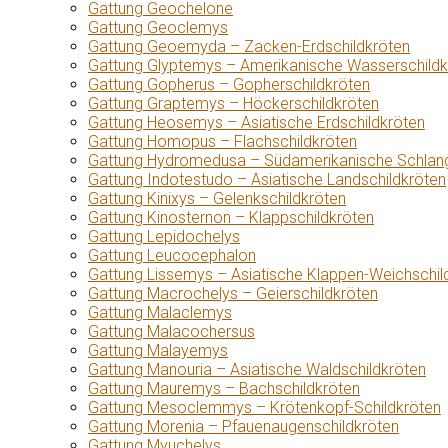
Gattung Geochelone
Gattung Geoclemys
Gattung Geoemyda – Zacken-Erdschildkröten
Gattung Glyptemys – Amerikanische Wasserschildk
Gattung Gopherus – Gopherschildkröten
Gattung Graptemys – Höckerschildkröten
Gattung Heosemys – Asiatische Erdschildkröten
Gattung Homopus – Flachschildkröten
Gattung Hydromedusa – Südamerikanische Schlang
Gattung Indotestudo – Asiatische Landschildkröten
Gattung Kinixys – Gelenkschildkröten
Gattung Kinosternon – Klappschildkröten
Gattung Lepidochelys
Gattung Leucocephalon
Gattung Lissemys – Asiatische Klappen-Weichschil
Gattung Macrochelys – Geierschildkröten
Gattung Malaclemys
Gattung Malacochersus
Gattung Malayemys
Gattung Manouria – Asiatische Waldschildkröten
Gattung Mauremys – Bachschildkröten
Gattung Mesoclemmys – Krötenkopf-Schildkröten
Gattung Morenia – Pfauenaugenschildkröten
Gattung Myuchelys