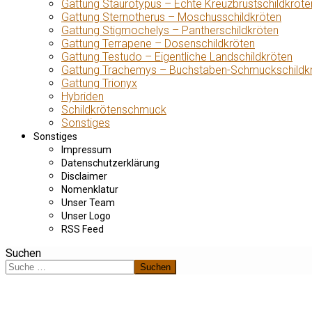
Gattung Staurotypus – Echte Kreuzbrustschildkröte
Gattung Sternotherus – Moschusschildkröten
Gattung Stigmochelys – Pantherschildkröten
Gattung Terrapene – Dosenschildkröten
Gattung Testudo – Eigentliche Landschildkröten
Gattung Trachemys – Buchstaben-Schmuckschildk
Gattung Trionyx
Hybriden
Schildkrötenschmuck
Sonstiges
Sonstiges
Impressum
Datenschutzerklärung
Disclaimer
Nomenklatur
Unser Team
Unser Logo
RSS Feed
Suchen
Suchen