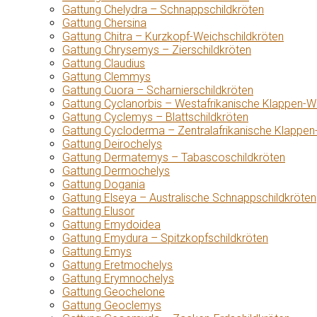
Gattung Chelydra – Schnappschildkröten
Gattung Chersina
Gattung Chitra – Kurzkopf-Weichschildkröten
Gattung Chrysemys – Zierschildkröten
Gattung Claudius
Gattung Clemmys
Gattung Cuora – Scharnierschildkröten
Gattung Cyclanorbis – Westafrikanische Klappen-W
Gattung Cyclemys – Blattschildkröten
Gattung Cycloderma – Zentralafrikanische Klappen
Gattung Deirochelys
Gattung Dermatemys – Tabascoschildkröten
Gattung Dermochelys
Gattung Dogania
Gattung Elseya – Australische Schnappschildkröten
Gattung Elusor
Gattung Emydoidea
Gattung Emydura – Spitzkopfschildkröten
Gattung Emys
Gattung Eretmochelys
Gattung Erymnochelys
Gattung Geochelone
Gattung Geoclemys