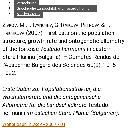
Vermehrung
Griechische Landschildkröte, Testudo hermanni
Mladen Živkov
Živkov, M., I. Ivanchev, G. Raikova-Petrova & T.
Trichkova
(2007): First data on the population
structure, growth rate and ontogenetic allometry
of the tortoise
Testudo hermanni
in eastern
Stara Planina (Bulgaria). – Comptes Rendus de
l'Académie Bulgare des Sciences 60(9): 1015-
1022.
Erste Daten zur Populationsstruktur, die
Wachstumsrate und die ontogenetische
Allometrie für die Landschildkröte
Testudo
hermanni
im östlichen Stara Plania (Bulgarien).
Weiterlesen: Živkov - 2007 - 01