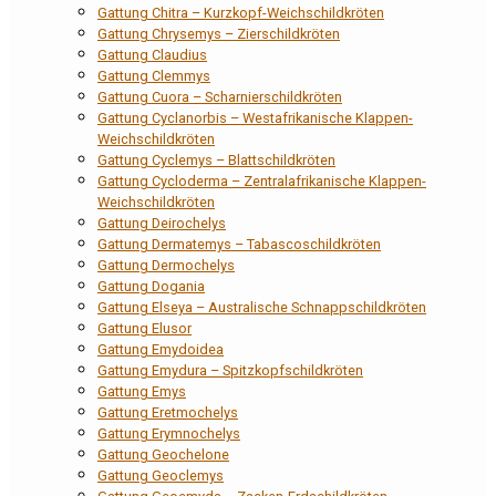
Gattung Chitra – Kurzkopf-Weichschildkröten
Gattung Chrysemys – Zierschildkröten
Gattung Claudius
Gattung Clemmys
Gattung Cuora – Scharnierschildkröten
Gattung Cyclanorbis – Westafrikanische Klappen-
Weichschildkröten
Gattung Cyclemys – Blattschildkröten
Gattung Cycloderma – Zentralafrikanische Klappen-
Weichschildkröten
Gattung Deirochelys
Gattung Dermatemys – Tabascoschildkröten
Gattung Dermochelys
Gattung Dogania
Gattung Elseya – Australische Schnappschildkröten
Gattung Elusor
Gattung Emydoidea
Gattung Emydura – Spitzkopfschildkröten
Gattung Emys
Gattung Eretmochelys
Gattung Erymnochelys
Gattung Geochelone
Gattung Geoclemys