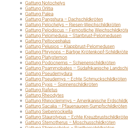
Gattung Notochelys
Gattung Orlitia
Gattung Palea
Gattung Pangshura – Dachschildkröten
Gattung Pelochelys – Riesen-Weichschildkröten
Gattung Pelodiscus – Fernöstliche Weichschildkröt
Gattung Pelomedusa – Starrbrust-Pelomedusen
Gattung Peltocephalus
Gattung Pelusios – Klappbrust-Pelomedusen
Gattung Phrynops – Bärtige Krötenkopf-Schildkröt
Gattung Platysternon
Gattung Podocnemis – Schienenschildkröten
Gattung Psammobates – Südafrikanische Landschi
Gattung Pseudemydura
Gattung Pseudemys – Echte Schmuckschildkröten
Gattung Pyxis – Spinnenschildkröten
Gattung Rafetus
Gattung Rheodytes
Gattung Rhinoclemmys – Amerikanische Erdschildk
Gattung Sacalia – Pfauenaugen-Sumpfschildkröten
Gattung Siebenrockiella
Gattung Staurotypus – Echte Kreuzbrustschildkröte
Gattung Sternotherus – Moschusschildkröten
Gattung Stigmochelys – Pantherschildkröten