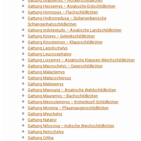
Gattung Graptemys – Höckerschildkröten
Gattung Heosemys – Asiatische Erdschildkröten
Gattung Homopus – Flachschildkröten
Gattung Hydromedusa – Südamerikanische
Schlangenhalsschildkröten
Gattung Indotestudo – Asiatische Landschildkröten
Gattung Kinixys – Gelenkschildkröten
Gattung Kinosternon – Klappschildkröten
Gattung Lepidochelys
Gattung Leucocephalon
Gattung Lissemys – Asiatische Klappen-Weichschildkröten
Gattung Macrochelys – Geierschildkröten
Gattung Malaclemys
Gattung Malacochersus
Gattung Malayemys
Gattung Manouria – Asiatische Waldschildkröten
Gattung Mauremys – Bachschildkröten
Gattung Mesoclemmys – Krötenkopf-Schildkröten
Gattung Morenia – Pfauenaugenschildkröten
Gattung Myuchelys
Gattung Natator
Gattung Nilssonia – Indische Weichschildkröten
Gattung Notochelys
Gattung Orlitia