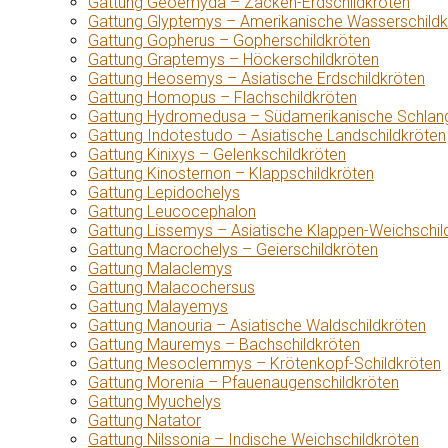
Gattung Geoemyda – Zacken-Erdschildkröten
Gattung Glyptemys – Amerikanische Wasserschildk
Gattung Gopherus – Gopherschildkröten
Gattung Graptemys – Höckerschildkröten
Gattung Heosemys – Asiatische Erdschildkröten
Gattung Homopus – Flachschildkröten
Gattung Hydromedusa – Südamerikanische Schlang
Gattung Indotestudo – Asiatische Landschildkröten
Gattung Kinixys – Gelenkschildkröten
Gattung Kinosternon – Klappschildkröten
Gattung Lepidochelys
Gattung Leucocephalon
Gattung Lissemys – Asiatische Klappen-Weichschil
Gattung Macrochelys – Geierschildkröten
Gattung Malaclemys
Gattung Malacochersus
Gattung Malayemys
Gattung Manouria – Asiatische Waldschildkröten
Gattung Mauremys – Bachschildkröten
Gattung Mesoclemmys – Krötenkopf-Schildkröten
Gattung Morenia – Pfauenaugenschildkröten
Gattung Myuchelys
Gattung Natator
Gattung Nilssonia – Indische Weichschildkröten