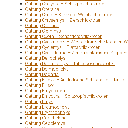
Gattung Chelydra – Schnappschildkröten
Gattung Chersina
Gattung Chitra – Kurzkopf-Weichschildkröten
Gattung Chrysemys – Zierschildkröten
Gattung Claudius
Gattung Clemmys
Gattung Cuora – Scharnierschildkröten
Gattung Cyclanorbis – Westafrikanische Klappen-W
Gattung Cyclemys – Blattschildkröten
Gattung Cycloderma – Zentralafrikanische Klappen
Gattung Deirochelys
Gattung Dermatemys – Tabascoschildkröten
Gattung Dermochelys
Gattung Dogania
Gattung Elseya – Australische Schnappschildkröten
Gattung Elusor
Gattung Emydoidea
Gattung Emydura – Spitzkopfschildkröten
Gattung Emys
Gattung Eretmochelys
Gattung Erymnochelys
Gattung Geochelone
Gattung Geoclemys