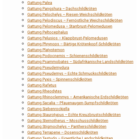
Gattung Palea
Gattung Pangshura – Dachschildkröten
Gattung Pelochelys – Riesen-Weichschildkröten
Gattung Pelodiscus – Fernöstliche Weichschildkröten
Gattung Pelomedusa – Starrbrust-Pelomedusen
Gattung Peltocephalus
Gattung Pelusios – Klappbrust-Pelomedusen
Gattung Phrynops – Bärtige Krötenkopf-Schildkröten
Gattung Platysternon
Gattung Podocnemis – Schienenschildkröten
Gattung Psammobates – Südafrikanische Landschildkröten
Gattung Pseudemydura
Gattung Pseudemys – Echte Schmuckschildkröten
Gattung Pyxis – Spinnenschildkröten
Gattung Rafetus
Gattung Rheodytes
Gattung Rhinoclemmys – Amerikanische Erdschildkröten
Gattung Sacalia – Pfauenaugen-Sumpfschildkröten
Gattung Siebenrockiella
Gattung Staurotypus – Echte Kreuzbrustschildkröten
Gattung Sternotherus – Moschusschildkröten
Gattung Stigmochelys – Pantherschildkröten
Gattung Terrapene – Dosenschildkröten
Gattung Testudo – Eigentliche Landschildkröten