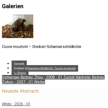
Galerien
Cuora mouhotii
– Dreikiel-Scharnierschildkröte
Genetik
Dreikiel-Scharnierschildkröte, Cuora mouhotii
Li Zhang
Vorheriger Beitrag: Zhou - 2008 - 01
Zurück
Nächster Beitrag:
Živkov - 2007 - 01
Weiter
Neueste Abstracts
White - 2026 - 01