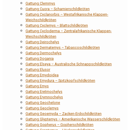
Gattung Clemmys
Gattung Cuora – Scharnierschildkröten
Gattung Cyclanorbis – Westafrikanische Klappen-
Weichschildkröten
Gattung Cyclemys – Blattschildkröten
Gattung Cycloderma – Zentralafrikanische Klappen-
Weichschildkröten
Gattung Deirochelys
Gattung Dermatemys – Tabascoschildkröten
Gattung Dermochelys
Gattung Dogania
Gattung Elseya – Australische Schnappschildkröten
Gattung Elusor
Gattung Emydoidea
Gattung Emydura – Spitzkopfschildkröten
Gattung Emys
Gattung Eretmochelys
Gattung Erymnochelys
Gattung Geochelone
Gattung Geoclemys
Gattung Geoemyda – Zacken-Erdschildkröten
Gattung Glyptemys – Amerikanische Wasserschildkröten
Gattung Gopherus – Gopherschildkröten