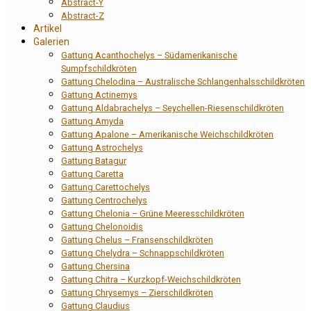
Abstract-Y
Abstract-Z
Artikel
Galerien
Gattung Acanthochelys – Südamerikanische
Sumpfschildkröten
Gattung Chelodina – Australische Schlangenhalsschildkröten
Gattung Actinemys
Gattung Aldabrachelys – Seychellen-Riesenschildkröten
Gattung Amyda
Gattung Apalone – Amerikanische Weichschildkröten
Gattung Astrochelys
Gattung Batagur
Gattung Caretta
Gattung Carettochelys
Gattung Centrochelys
Gattung Chelonia – Grüne Meeresschildkröten
Gattung Chelonoidis
Gattung Chelus – Fransenschildkröten
Gattung Chelydra – Schnappschildkröten
Gattung Chersina
Gattung Chitra – Kurzkopf-Weichschildkröten
Gattung Chrysemys – Zierschildkröten
Gattung Claudius