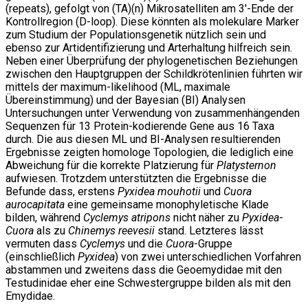
(repeats), gefolgt von (TA)(n) Mikrosatelliten am 3'-Ende der
Kontrollregion (D-loop). Diese könnten als molekulare Marker
zum Studium der Populationsgenetik nützlich sein und
ebenso zur Artidentifizierung und Arterhaltung hilfreich sein.
Neben einer Überprüfung der phylogenetischen Beziehungen
zwischen den Hauptgruppen der Schildkrötenlinien führten wir
mittels der maximum-likelihood (ML, maximale
Übereinstimmung) und der Bayesian (BI) Analysen
Untersuchungen unter Verwendung von zusammenhängenden
Sequenzen für 13 Protein-kodierende Gene aus 16 Taxa
durch. Die aus diesen ML und BI-Analysen resultierenden
Ergebnisse zeigten homologe Topologien, die lediglich eine
Abweichung für die korrekte Platzierung für
Platysternon
aufwiesen. Trotzdem unterstützten die Ergebnisse die
Befunde dass, erstens
Pyxidea mouhotii
und
Cuora
aurocapitata
eine gemeinsame monophyletische Klade
bilden, während
Cyclemys atripons
nicht näher zu
Pyxidea
-
Cuora
als zu
Chinemys reevesii
stand. Letzteres lässt
vermuten dass
Cyclemys
und die
Cuora
-Gruppe
(einschließlich
Pyxidea
) von zwei unterschiedlichen Vorfahren
abstammen und zweitens dass die Geoemydidae mit den
Testudinidae eher eine Schwestergruppe bilden als mit den
Emydidae.