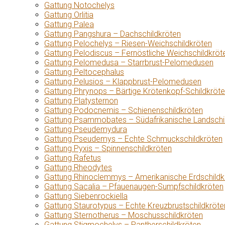
Gattung Notochelys
Gattung Orlitia
Gattung Palea
Gattung Pangshura – Dachschildkröten
Gattung Pelochelys – Riesen-Weichschildkröten
Gattung Pelodiscus – Fernöstliche Weichschildkröt
Gattung Pelomedusa – Starrbrust-Pelomedusen
Gattung Peltocephalus
Gattung Pelusios – Klappbrust-Pelomedusen
Gattung Phrynops – Bärtige Krötenkopf-Schildkröt
Gattung Platysternon
Gattung Podocnemis – Schienenschildkröten
Gattung Psammobates – Südafrikanische Landschi
Gattung Pseudemydura
Gattung Pseudemys – Echte Schmuckschildkröten
Gattung Pyxis – Spinnenschildkröten
Gattung Rafetus
Gattung Rheodytes
Gattung Rhinoclemmys – Amerikanische Erdschildk
Gattung Sacalia – Pfauenaugen-Sumpfschildkröten
Gattung Siebenrockiella
Gattung Staurotypus – Echte Kreuzbrustschildkröte
Gattung Sternotherus – Moschusschildkröten
Gattung Stigmochelys – Pantherschildkröten