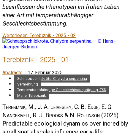
beeinflussen die Phänotypen im frühen Leben
einer Art mit temperaturabhängiger
Geschlechtsbestimmung.
Weiterlesen: Terebiznik - 2025 - 02
Terebiznik - 2025 - 01
Abstracts T
17. Februar 2025
Schnappschildkröte, Chelydra serpentina
Vermehrung
Temperaturabhängige Geschlechtsausprägung, TSD
Mariel Terebiznik
Terebiznik, M., J. A. Leivesley, C. B. Edge, E. G.
Nancekivell, R. J. Brooks & N. Rollinson
(2025):
Predictable ecological dynamics over incredibly
small spatial scales influence early-life