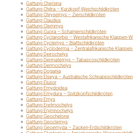
Gattung Chersina
Gattung Chitra – Kurzkopf-Weichschildkröten
Gattung Chrysemys – Zierschildkröten
Gattung Claudius
Gattung Clemmys
Gattung Cuora – Scharnierschildkröten
Gattung Cyclanorbis – Westafrikanische Klappen-W
Gattung Cyclemys – Blattschildkröten
Gattung Cycloderma – Zentralafrikanische Klappen
Gattung Deirochelys
Gattung Dermatemys – Tabascoschildkröten
Gattung Dermochelys
Gattung Dogania
Gattung Elseya – Australische Schnappschildkröten
Gattung Elusor
Gattung Emydoidea
Gattung Emydura – Spitzkopfschildkröten
Gattung Emys
Gattung Eretmochelys
Gattung Erymnochelys
Gattung Geochelone
Gattung Geoclemys
Gattung Geoemyda – Zacken-Erdschildkröten