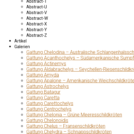
Abstract-T
Abstract-U
Abstract-V
Abstract-W
Abstract-X
Abstract-Y
Abstract-Z
Artikel
Galerien
Gattung Chelodina – Australische Schlangenhalssch
Gattung Acanthochelys – Südamerikanische Sumpf
Gattung Actinemys
Gattung Aldabrachelys – Seychellen-Riesenschildkr
Gattung Amyda
Gattung Apalone – Amerikanische Weichschildkröt
Gattung Astrochelys
Gattung Batagur
Gattung Caretta
Gattung Carettochelys
Gattung Centrochelys
Gattung Chelonia – Grüne Meeresschildkröten
Gattung Chelonoidis
Gattung Chelus – Fransenschildkröten
Gattung Chelydra – Schnappschildkröten