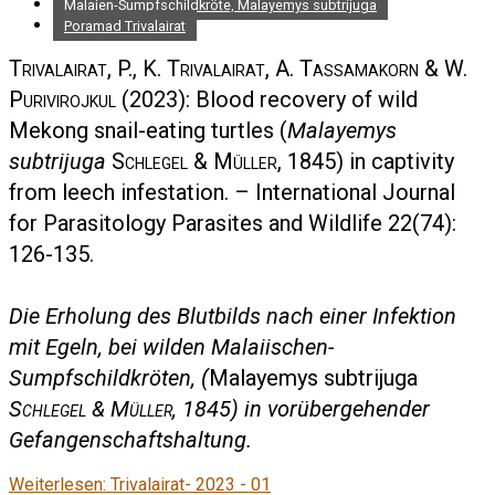
Malaien-Sumpfschildkröte, Malayemys subtrijuga
Poramad Trivalairat
Trivalairat, P., K. Trivalairat, A. Tassamakorn & W.
Purivirojkul
(2023): Blood recovery of wild
Mekong snail-eating turtles (
Malayemys
subtrijuga
Schlegel & Müller
, 1845) in captivity
from leech infestation. – International Journal
for Parasitology Parasites and Wildlife 22(74):
126-135.
Die Erholung des Blutbilds nach einer Infektion
mit Egeln, bei wilden Malaiischen-
Sumpfschildkröten, (
Malayemys subtrijuga
Schlegel & Müller
, 1845) in vorübergehender
Gefangenschaftshaltung.
Weiterlesen: Trivalairat- 2023 - 01