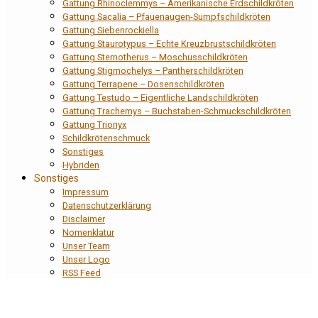
Gattung Rhinoclemmys – Amerikanische Erdschildkröten
Gattung Sacalia – Pfauenaugen-Sumpfschildkröten
Gattung Siebenrockiella
Gattung Staurotypus – Echte Kreuzbrustschildkröten
Gattung Sternotherus – Moschusschildkröten
Gattung Stigmochelys – Pantherschildkröten
Gattung Terrapene – Dosenschildkröten
Gattung Testudo – Eigentliche Landschildkröten
Gattung Trachemys – Buchstaben-Schmuckschildkröten
Gattung Trionyx
Schildkrötenschmuck
Sonstiges
Hybriden
Sonstiges
Impressum
Datenschutzerklärung
Disclaimer
Nomenklatur
Unser Team
Unser Logo
RSS Feed