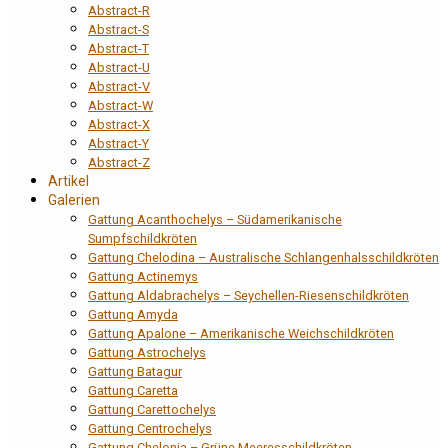
Abstract-R
Abstract-S
Abstract-T
Abstract-U
Abstract-V
Abstract-W
Abstract-X
Abstract-Y
Abstract-Z
Artikel
Galerien
Gattung Acanthochelys – Südamerikanische
Sumpfschildkröten
Gattung Chelodina – Australische Schlangenhalsschildkröten
Gattung Actinemys
Gattung Aldabrachelys – Seychellen-Riesenschildkröten
Gattung Amyda
Gattung Apalone – Amerikanische Weichschildkröten
Gattung Astrochelys
Gattung Batagur
Gattung Caretta
Gattung Carettochelys
Gattung Centrochelys
Gattung Chelonia – Grüne Meeresschildkröten