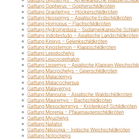
Gattung Glyptemys – Amerikanische Wasserschildk
Gattung Gopherus – Gopherschildkröten
Gattung Graptemys – Höckerschildkröten
Gattung Heosemys – Asiatische Erdschildkröten
Gattung Homopus – Flachschildkröten
Gattung Hydromedusa – Südamerikanische Schlang
Gattung Indotestudo – Asiatische Landschildkröten
Gattung Kinixys – Gelenkschildkröten
Gattung Kinosternon – Klappschildkröten
Gattung Lepidochelys
Gattung Leucocephalon
Gattung Lissemys – Asiatische Klappen-Weichschil
Gattung Macrochelys – Geierschildkröten
Gattung Malaclemys
Gattung Malacochersus
Gattung Malayemys
Gattung Manouria – Asiatische Waldschildkröten
Gattung Mauremys – Bachschildkröten
Gattung Mesoclemmys – Krötenkopf-Schildkröten
Gattung Morenia – Pfauenaugenschildkröten
Gattung Myuchelys
Gattung Natator
Gattung Nilssonia – Indische Weichschildkröten
Gattung Notochelys