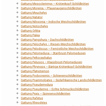
Gattung Mesoclemmys – Krötenkopf-Schildkröten
Gattung Morenia – Pfauenaugenschildkröten
Gattung Myuchelys
Gattung Natator
Gattung Nilssonia – Indische Weichschildkröten
Gattung Notochelys
Gattung Orlitia
Gattung Palea
Gattung Pangshura – Dachschildkröten
Gattung Pelochelys – Riesen-Weichschildkröten
Gattung Pelodiscus – Fernöstliche Weichschildkröten
Gattung Pelomedusa – Starrbrust-Pelomedusen
Gattung Peltocephalus
Gattung Pelusios – Klappbrust-Pelomedusen
Gattung Phrynops – Bärtige Krötenkopf-Schildkröten
Gattung Platysternon
Gattung Podocnemis – Schienenschildkröten
Gattung Psammobates – Südafrikanische Landschildkröten
Gattung Pseudemydura
Gattung Pseudemys – Echte Schmuckschildkröten
Gattung Pyxis – Spinnenschildkröten
Gattung Rafetus
Gattung Rheodytes