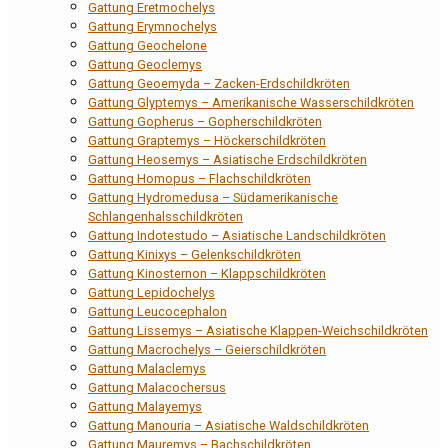
Gattung Eretmochelys
Gattung Erymnochelys
Gattung Geochelone
Gattung Geoclemys
Gattung Geoemyda – Zacken-Erdschildkröten
Gattung Glyptemys – Amerikanische Wasserschildkröten
Gattung Gopherus – Gopherschildkröten
Gattung Graptemys – Höckerschildkröten
Gattung Heosemys – Asiatische Erdschildkröten
Gattung Homopus – Flachschildkröten
Gattung Hydromedusa – Südamerikanische
Schlangenhalsschildkröten
Gattung Indotestudo – Asiatische Landschildkröten
Gattung Kinixys – Gelenkschildkröten
Gattung Kinosternon – Klappschildkröten
Gattung Lepidochelys
Gattung Leucocephalon
Gattung Lissemys – Asiatische Klappen-Weichschildkröten
Gattung Macrochelys – Geierschildkröten
Gattung Malaclemys
Gattung Malacochersus
Gattung Malayemys
Gattung Manouria – Asiatische Waldschildkröten
Gattung Mauremys – Bachschildkröten