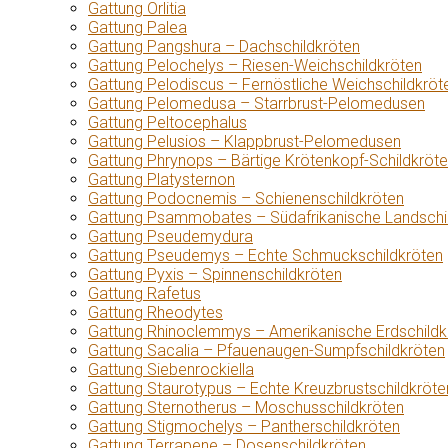
Gattung Orlitia
Gattung Palea
Gattung Pangshura – Dachschildkröten
Gattung Pelochelys – Riesen-Weichschildkröten
Gattung Pelodiscus – Fernöstliche Weichschildkröt
Gattung Pelomedusa – Starrbrust-Pelomedusen
Gattung Peltocephalus
Gattung Pelusios – Klappbrust-Pelomedusen
Gattung Phrynops – Bärtige Krötenkopf-Schildkröt
Gattung Platysternon
Gattung Podocnemis – Schienenschildkröten
Gattung Psammobates – Südafrikanische Landschi
Gattung Pseudemydura
Gattung Pseudemys – Echte Schmuckschildkröten
Gattung Pyxis – Spinnenschildkröten
Gattung Rafetus
Gattung Rheodytes
Gattung Rhinoclemmys – Amerikanische Erdschildk
Gattung Sacalia – Pfauenaugen-Sumpfschildkröten
Gattung Siebenrockiella
Gattung Staurotypus – Echte Kreuzbrustschildkröte
Gattung Sternotherus – Moschusschildkröten
Gattung Stigmochelys – Pantherschildkröten
Gattung Terrapene – Dosenschildkröten