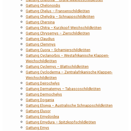
Gattung Chelonoidis
Gattung Chelus – Fransenschildkröten
Gattung Chelydra – Schnappschildkröten
Gattung Chersina
Gattung Chitra – Kurzkopf-Weichschildkröten
Gattung Chrysemys – Zierschildkröten
Gattung Claudius
Gattung Clemmys
Gattung Cuora – Scharnierschildkröten
Gattung Cyclanorbis – Westafrikanische Klappen-
Weichschildkröten
Gattung Cyclemys – Blattschildkröten
Gattung Cycloderma – Zentralafrikanische Klappen-
Weichschildkröten
Gattung Deirochelys
Gattung Dermatemys – Tabascoschildkröten
Gattung Dermochelys
Gattung Dogania
Gattung Elseya – Australische Schnappschildkröten
Gattung Elusor
Gattung Emydoidea
Gattung Emydura – Spitzkopfschildkröten
Gattung Emys