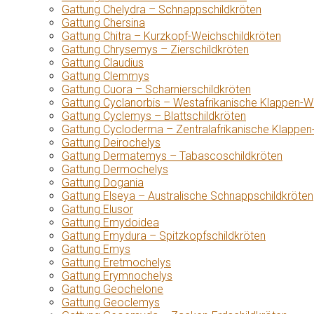
Gattung Chelydra – Schnappschildkröten
Gattung Chersina
Gattung Chitra – Kurzkopf-Weichschildkröten
Gattung Chrysemys – Zierschildkröten
Gattung Claudius
Gattung Clemmys
Gattung Cuora – Scharnierschildkröten
Gattung Cyclanorbis – Westafrikanische Klappen-W
Gattung Cyclemys – Blattschildkröten
Gattung Cycloderma – Zentralafrikanische Klappen
Gattung Deirochelys
Gattung Dermatemys – Tabascoschildkröten
Gattung Dermochelys
Gattung Dogania
Gattung Elseya – Australische Schnappschildkröten
Gattung Elusor
Gattung Emydoidea
Gattung Emydura – Spitzkopfschildkröten
Gattung Emys
Gattung Eretmochelys
Gattung Erymnochelys
Gattung Geochelone
Gattung Geoclemys