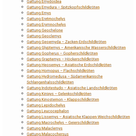
Gattung Emydoidea
Gattung Emydura – Spitzkopfschildkröten
Gattung Emys
Gattung Eretmochelys
Gattung Erymnochelys
Gattung Geochelone
Gattung Geoclemys
Gattung Geoemyda – Zacken-Erdschildkröten
Gattung Glyptemys – Amerikanische Wasserschildkröten
Gattung Gopherus – Gopherschildkröten
Gattung Graptemys – Höckerschildkröten
Gattung Heosemys – Asiatische Erdschildkröten
Gattung Homopus – Flachschildkröten
Gattung Hydromedusa – Südamerikanische
Schlangenhalsschildkröten
Gattung Indotestudo – Asiatische Landschildkröten
Gattung Kinixys – Gelenkschildkröten
Gattung Kinosternon – Klappschildkröten
Gattung Lepidochelys
Gattung Leucocephalon
Gattung Lissemys – Asiatische Klappen-Weichschildkröten
Gattung Macrochelys – Geierschildkröten
Gattung Malaclemys
Gattung Malacochersus