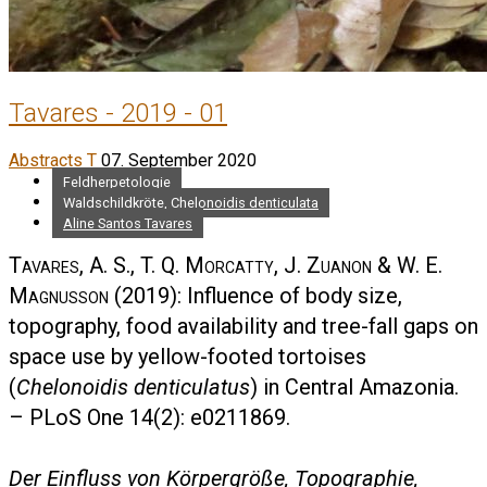
Tavares - 2019 - 01
Abstracts T
07. September 2020
Feldherpetologie
Waldschildkröte, Chelonoidis denticulata
Aline Santos Tavares
Tavares, A. S., T. Q. Morcatty, J. Zuanon & W. E.
Magnusson
(2019): Influence of body size,
topography, food availability and tree-fall gaps on
space use by yellow-footed tortoises
(
Chelonoidis denticulatus
) in Central Amazonia.
– PLoS One 14(2): e0211869.
Der Einfluss von Körpergröße, Topographie,