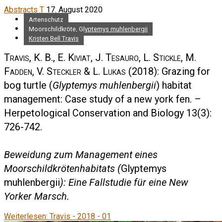
Abstracts T
17. August 2020
Artenschutz
Moorschildkröte, Glyptemys muhlenbergii
Kristen Bell Travis
Travis, K. B., E. Kiviat, J. Tesauro, L. Stickle, M.
Fadden, V. Steckler & L. Lukas
(2018): Grazing for
bog turtle (
Glyptemys muhlenbergii
) habitat
management: Case study of a new york fen. –
Herpetological Conservation and Biology 13(3):
726-742.
Beweidung zum Management eines
Moorschildkrötenhabitats (
Glyptemys
muhlenbergii
): Eine Fallstudie für eine New
Yorker Marsch.
Weiterlesen: Travis - 2018 - 01