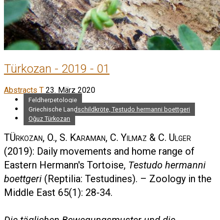
Türkozan - 2019 - 01
Abstracts T
23. März 2020
Feldherpetologie
Griechische Landschildkröte, Testudo hermanni boettgeri
Oğuz Türkozan
TÜrkozan, O., S. Karaman, C. Yilmaz & C. Ulger
(2019): Daily movements and home range of
Eastern Hermann's Tortoise,
Testudo hermanni
boettgeri
(Reptilia: Testudines). – Zoology in the
Middle East 65(1): 28-34.