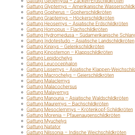
Gattung Geoemyda – Zacken-Erdschildkröten
Gattung Glyptemys – Amerikanische Wasserschildk
Gattung Gopherus – Gopherschildkröten
Gattung Graptemys – Höckerschildkröten
Gattung Heosemys – Asiatische Erdschildkröten
Gattung Homopus – Flachschildkröten
Gattung Hydromedusa – Südamerikanische Schlang
Gattung Indotestudo – Asiatische Landschildkröten
Gattung Kinixys – Gelenkschildkröten
Gattung Kinosternon – Klappschildkröten
Gattung Lepidochelys
Gattung Leucocephalon
Gattung Lissemys – Asiatische Klappen-Weichschil
Gattung Macrochelys – Geierschildkröten
Gattung Malaclemys
Gattung Malacochersus
Gattung Malayemys
Gattung Manouria – Asiatische Waldschildkröten
Gattung Mauremys – Bachschildkröten
Gattung Mesoclemmys – Krötenkopf-Schildkröten
Gattung Morenia – Pfauenaugenschildkröten
Gattung Myuchelys
Gattung Natator
Gattung Nilssonia – Indische Weichschildkröten