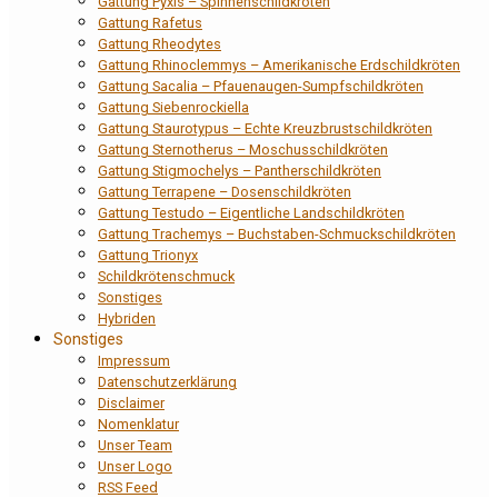
Gattung Pyxis – Spinnenschildkröten
Gattung Rafetus
Gattung Rheodytes
Gattung Rhinoclemmys – Amerikanische Erdschildkröten
Gattung Sacalia – Pfauenaugen-Sumpfschildkröten
Gattung Siebenrockiella
Gattung Staurotypus – Echte Kreuzbrustschildkröten
Gattung Sternotherus – Moschusschildkröten
Gattung Stigmochelys – Pantherschildkröten
Gattung Terrapene – Dosenschildkröten
Gattung Testudo – Eigentliche Landschildkröten
Gattung Trachemys – Buchstaben-Schmuckschildkröten
Gattung Trionyx
Schildkrötenschmuck
Sonstiges
Hybriden
Sonstiges
Impressum
Datenschutzerklärung
Disclaimer
Nomenklatur
Unser Team
Unser Logo
RSS Feed