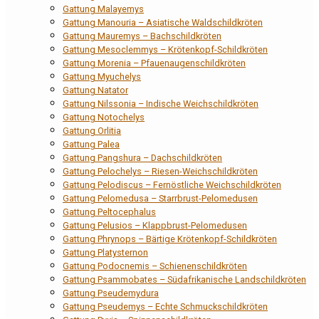
Gattung Malayemys
Gattung Manouria – Asiatische Waldschildkröten
Gattung Mauremys – Bachschildkröten
Gattung Mesoclemmys – Krötenkopf-Schildkröten
Gattung Morenia – Pfauenaugenschildkröten
Gattung Myuchelys
Gattung Natator
Gattung Nilssonia – Indische Weichschildkröten
Gattung Notochelys
Gattung Orlitia
Gattung Palea
Gattung Pangshura – Dachschildkröten
Gattung Pelochelys – Riesen-Weichschildkröten
Gattung Pelodiscus – Fernöstliche Weichschildkröten
Gattung Pelomedusa – Starrbrust-Pelomedusen
Gattung Peltocephalus
Gattung Pelusios – Klappbrust-Pelomedusen
Gattung Phrynops – Bärtige Krötenkopf-Schildkröten
Gattung Platysternon
Gattung Podocnemis – Schienenschildkröten
Gattung Psammobates – Südafrikanische Landschildkröten
Gattung Pseudemydura
Gattung Pseudemys – Echte Schmuckschildkröten