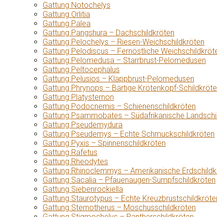
Gattung Notochelys
Gattung Orlitia
Gattung Palea
Gattung Pangshura – Dachschildkröten
Gattung Pelochelys – Riesen-Weichschildkröten
Gattung Pelodiscus – Fernöstliche Weichschildkröt
Gattung Pelomedusa – Starrbrust-Pelomedusen
Gattung Peltocephalus
Gattung Pelusios – Klappbrust-Pelomedusen
Gattung Phrynops – Bärtige Krötenkopf-Schildkröt
Gattung Platysternon
Gattung Podocnemis – Schienenschildkröten
Gattung Psammobates – Südafrikanische Landschi
Gattung Pseudemydura
Gattung Pseudemys – Echte Schmuckschildkröten
Gattung Pyxis – Spinnenschildkröten
Gattung Rafetus
Gattung Rheodytes
Gattung Rhinoclemmys – Amerikanische Erdschildk
Gattung Sacalia – Pfauenaugen-Sumpfschildkröten
Gattung Siebenrockiella
Gattung Staurotypus – Echte Kreuzbrustschildkröte
Gattung Sternotherus – Moschusschildkröten
Gattung Stigmochelys – Pantherschildkröten