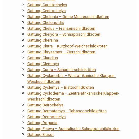
Gattung Carettochelys
Gattung Centrochelys
Gattung Chelonia – Grüne Meeresschildkröten
Gattung Chelonoidis
Gattung Chelus – Fransenschildkröten
Gattung Chelydra – Schnappschildkröten
Gattung Chersina
Gattung Chitra – Kurzkopf-Weichschildkröten
Gattung Chrysemys – Zierschildkröten
Gattung Claudius
Gattung Clemmys
Gattung Cuora – Scharnierschildkröten
Gattung Cyclanorbis – Westafrikanische Klappen-
Weichschildkröten
Gattung Cyclemys – Blattschildkröten
Gattung Cycloderma – Zentralafrikanische Klappen-
Weichschildkröten
Gattung Deirochelys
Gattung Dermatemys – Tabascoschildkröten
Gattung Dermochelys
Gattung Dogania
Gattung Elseya – Australische Schnappschildkröten
Gattung Elusor