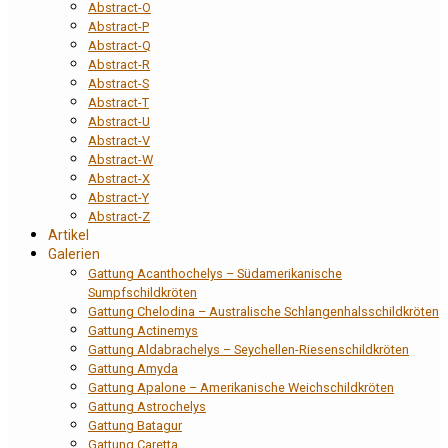
Abstract-O
Abstract-P
Abstract-Q
Abstract-R
Abstract-S
Abstract-T
Abstract-U
Abstract-V
Abstract-W
Abstract-X
Abstract-Y
Abstract-Z
Artikel
Galerien
Gattung Acanthochelys – Südamerikanische
Sumpfschildkröten
Gattung Chelodina – Australische Schlangenhalsschildkröten
Gattung Actinemys
Gattung Aldabrachelys – Seychellen-Riesenschildkröten
Gattung Amyda
Gattung Apalone – Amerikanische Weichschildkröten
Gattung Astrochelys
Gattung Batagur
Gattung Caretta