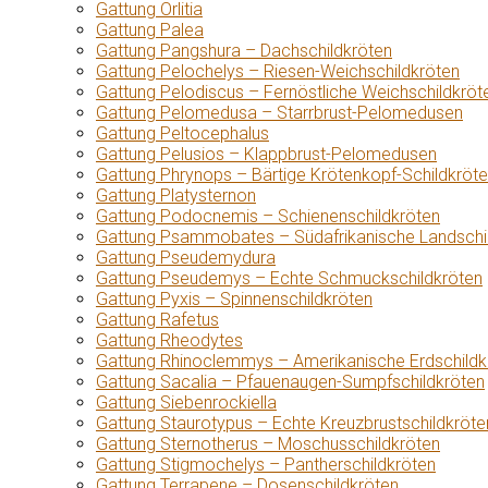
Gattung Orlitia
Gattung Palea
Gattung Pangshura – Dachschildkröten
Gattung Pelochelys – Riesen-Weichschildkröten
Gattung Pelodiscus – Fernöstliche Weichschildkröt
Gattung Pelomedusa – Starrbrust-Pelomedusen
Gattung Peltocephalus
Gattung Pelusios – Klappbrust-Pelomedusen
Gattung Phrynops – Bärtige Krötenkopf-Schildkröt
Gattung Platysternon
Gattung Podocnemis – Schienenschildkröten
Gattung Psammobates – Südafrikanische Landschi
Gattung Pseudemydura
Gattung Pseudemys – Echte Schmuckschildkröten
Gattung Pyxis – Spinnenschildkröten
Gattung Rafetus
Gattung Rheodytes
Gattung Rhinoclemmys – Amerikanische Erdschildk
Gattung Sacalia – Pfauenaugen-Sumpfschildkröten
Gattung Siebenrockiella
Gattung Staurotypus – Echte Kreuzbrustschildkröte
Gattung Sternotherus – Moschusschildkröten
Gattung Stigmochelys – Pantherschildkröten
Gattung Terrapene – Dosenschildkröten