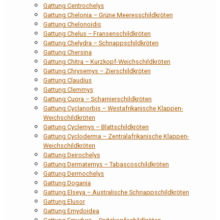
Gattung Centrochelys
Gattung Chelonia – Grüne Meeresschildkröten
Gattung Chelonoidis
Gattung Chelus – Fransenschildkröten
Gattung Chelydra – Schnappschildkröten
Gattung Chersina
Gattung Chitra – Kurzkopf-Weichschildkröten
Gattung Chrysemys – Zierschildkröten
Gattung Claudius
Gattung Clemmys
Gattung Cuora – Scharnierschildkröten
Gattung Cyclanorbis – Westafrikanische Klappen-
Weichschildkröten
Gattung Cyclemys – Blattschildkröten
Gattung Cycloderma – Zentralafrikanische Klappen-
Weichschildkröten
Gattung Deirochelys
Gattung Dermatemys – Tabascoschildkröten
Gattung Dermochelys
Gattung Dogania
Gattung Elseya – Australische Schnappschildkröten
Gattung Elusor
Gattung Emydoidea