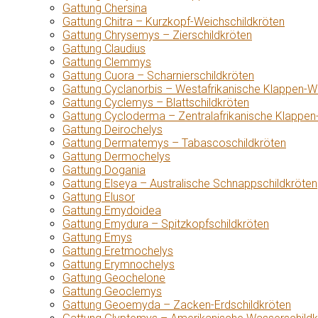
Gattung Chersina
Gattung Chitra – Kurzkopf-Weichschildkröten
Gattung Chrysemys – Zierschildkröten
Gattung Claudius
Gattung Clemmys
Gattung Cuora – Scharnierschildkröten
Gattung Cyclanorbis – Westafrikanische Klappen-W
Gattung Cyclemys – Blattschildkröten
Gattung Cycloderma – Zentralafrikanische Klappen
Gattung Deirochelys
Gattung Dermatemys – Tabascoschildkröten
Gattung Dermochelys
Gattung Dogania
Gattung Elseya – Australische Schnappschildkröten
Gattung Elusor
Gattung Emydoidea
Gattung Emydura – Spitzkopfschildkröten
Gattung Emys
Gattung Eretmochelys
Gattung Erymnochelys
Gattung Geochelone
Gattung Geoclemys
Gattung Geoemyda – Zacken-Erdschildkröten