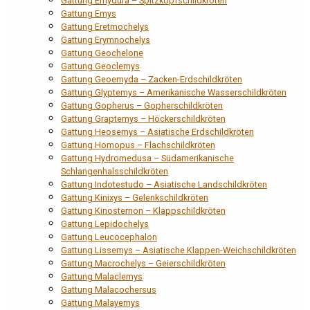
Gattung Emydura – Spitzkopfschildkröten
Gattung Emys
Gattung Eretmochelys
Gattung Erymnochelys
Gattung Geochelone
Gattung Geoclemys
Gattung Geoemyda – Zacken-Erdschildkröten
Gattung Glyptemys – Amerikanische Wasserschildkröten
Gattung Gopherus – Gopherschildkröten
Gattung Graptemys – Höckerschildkröten
Gattung Heosemys – Asiatische Erdschildkröten
Gattung Homopus – Flachschildkröten
Gattung Hydromedusa – Südamerikanische
Schlangenhalsschildkröten
Gattung Indotestudo – Asiatische Landschildkröten
Gattung Kinixys – Gelenkschildkröten
Gattung Kinosternon – Klappschildkröten
Gattung Lepidochelys
Gattung Leucocephalon
Gattung Lissemys – Asiatische Klappen-Weichschildkröten
Gattung Macrochelys – Geierschildkröten
Gattung Malaclemys
Gattung Malacochersus
Gattung Malayemys