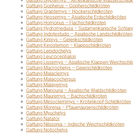
Gattung Glyptemys – Amerikanische Wasserschildk
Gattung Gopherus – Gopherschildkröten
Gattung Graptemys – Höckerschildkröten
Gattung Heosemys – Asiatische Erdschildkröten
Gattung Homopus – Flachschildkröten
Gattung Hydromedusa – Südamerikanische Schlang
Gattung Indotestudo – Asiatische Landschildkröten
Gattung Kinixys – Gelenkschildkröten
Gattung Kinosternon – Klappschildkröten
Gattung Lepidochelys
Gattung Leucocephalon
Gattung Lissemys – Asiatische Klappen-Weichschil
Gattung Macrochelys – Geierschildkröten
Gattung Malaclemys
Gattung Malacochersus
Gattung Malayemys
Gattung Manouria – Asiatische Waldschildkröten
Gattung Mauremys – Bachschildkröten
Gattung Mesoclemmys – Krötenkopf-Schildkröten
Gattung Morenia – Pfauenaugenschildkröten
Gattung Myuchelys
Gattung Natator
Gattung Nilssonia – Indische Weichschildkröten
Gattung Notochelys