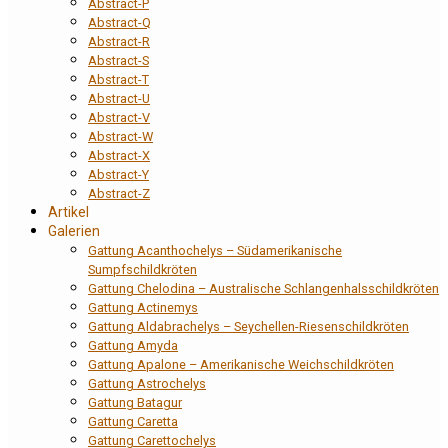
Abstract-P
Abstract-Q
Abstract-R
Abstract-S
Abstract-T
Abstract-U
Abstract-V
Abstract-W
Abstract-X
Abstract-Y
Abstract-Z
Artikel
Galerien
Gattung Acanthochelys – Südamerikanische
Sumpfschildkröten
Gattung Chelodina – Australische Schlangenhalsschildkröten
Gattung Actinemys
Gattung Aldabrachelys – Seychellen-Riesenschildkröten
Gattung Amyda
Gattung Apalone – Amerikanische Weichschildkröten
Gattung Astrochelys
Gattung Batagur
Gattung Caretta
Gattung Carettochelys