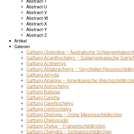
Abstract-T
Abstract-U
Abstract-V
Abstract-W
Abstract-X
Abstract-Y
Abstract-Z
Artikel
Galerien
Gattung Chelodina – Australische Schlangenhalssch
Gattung Acanthochelys – Südamerikanische Sumpf
Gattung Actinemys
Gattung Aldabrachelys – Seychellen-Riesenschildkr
Gattung Amyda
Gattung Apalone – Amerikanische Weichschildkröt
Gattung Astrochelys
Gattung Batagur
Gattung Caretta
Gattung Carettochelys
Gattung Centrochelys
Gattung Chelonia – Grüne Meeresschildkröten
Gattung Chelonoidis
Gattung Chelus – Fransenschildkröten
Gattung Chelydra – Schnappschildkröten