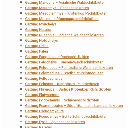
Gattung Manouria – Asiatische Waldschildkröten
Gattung Mauremys – Bachschildkröten
Gattung Mesoclemmys – Krötenkopf-Schildkröten
Gattung Morenia – Pfauenaugenschildkröten
Gattung Myuchelys
Gattung Natator
Gattung Nilssonia – Indische Weichschildkröten
Gattung Notochelys
Gattung Orlitia
Gattung Palea
Gattung Pangshura – Dachschildkröten
Gattung Pelochelys – Riesen-Weichschildkröten
Gattung Pelodiscus – Fernöstliche Weichschildkröten
Gattung Pelomedusa – Starrbrust-Pelomedusen
Gattung Peltocephalus
Gattung Pelusios – Klappbrust-Pelomedusen
Gattung Phrynops – Bärtige Krötenkopf-Schildkröten
Gattung Platysternon
Gattung Podocnemis – Schienenschildkröten
Gattung Psammobates – Südafrikanische Landschildkröten
Gattung Pseudemydura
Gattung Pseudemys – Echte Schmuckschildkröten
Gattung Pyxis – Spinnenschildkröten
Gattung Rafetus