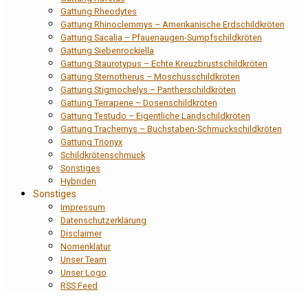
Gattung Rheodytes
Gattung Rhinoclemmys – Amerikanische Erdschildkröten
Gattung Sacalia – Pfauenaugen-Sumpfschildkröten
Gattung Siebenrockiella
Gattung Staurotypus – Echte Kreuzbrustschildkröten
Gattung Sternotherus – Moschusschildkröten
Gattung Stigmochelys – Pantherschildkröten
Gattung Terrapene – Dosenschildkröten
Gattung Testudo – Eigentliche Landschildkröten
Gattung Trachemys – Buchstaben-Schmuckschildkröten
Gattung Trionyx
Schildkrötenschmuck
Sonstiges
Hybriden
Sonstiges
Impressum
Datenschutzerklärung
Disclaimer
Nomenklatur
Unser Team
Unser Logo
RSS Feed