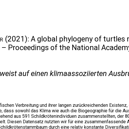
er
(2021): A global phylogeny of turtles 
. – Proceedings of the National Academy
erweist auf einen klimaassoziierten Aus
schen Verbreitung und ihrer langen zurückreichenden Existenz, du
, dass sowohl das Klima wie auch die Biogeographie für die Ausp
hend aus 591 Schildkrötenindividuen zusammenstellten, der 80 %
thielt. Diesen Datensatz nutzten wir für eine zusammenfassende 
Schildkrötenstammbaum durch eine relativ konstante Diversifika