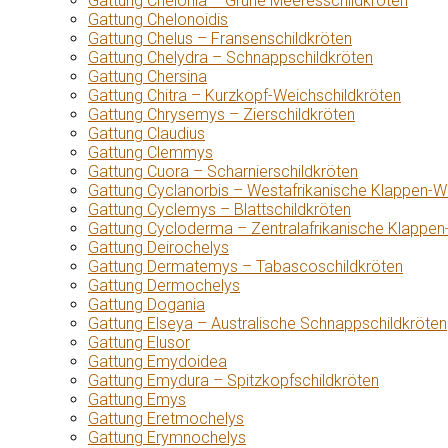
Gattung Chelonia – Grüne Meeresschildkröten
Gattung Chelonoidis
Gattung Chelus – Fransenschildkröten
Gattung Chelydra – Schnappschildkröten
Gattung Chersina
Gattung Chitra – Kurzkopf-Weichschildkröten
Gattung Chrysemys – Zierschildkröten
Gattung Claudius
Gattung Clemmys
Gattung Cuora – Scharnierschildkröten
Gattung Cyclanorbis – Westafrikanische Klappen-W
Gattung Cyclemys – Blattschildkröten
Gattung Cycloderma – Zentralafrikanische Klappen
Gattung Deirochelys
Gattung Dermatemys – Tabascoschildkröten
Gattung Dermochelys
Gattung Dogania
Gattung Elseya – Australische Schnappschildkröten
Gattung Elusor
Gattung Emydoidea
Gattung Emydura – Spitzkopfschildkröten
Gattung Emys
Gattung Eretmochelys
Gattung Erymnochelys