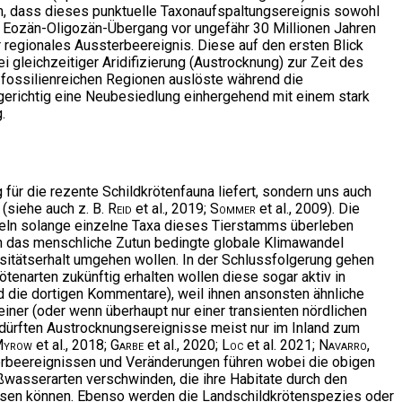
dem, dass dieses punktuelle Taxonaufspaltungsereignis sowohl
m Eozän-Oligozän-Übergang vor ungefähr 30 Millionen Jahren
r regionales Aussterbeereignis. Diese auf den ersten Blick
gleichzeitiger Aridifizierung (Austrocknung) zur Zeit des
r fossilienreichen Regionen auslöste während die
lgerichtig eine Neubesiedlung einhergehend mit einem stark
.
g für die rezente Schildkrötenfauna liefert, sondern uns auch
(siehe auch z. B.
Reid
et al., 2019;
Sommer
et al., 2009). Die
keln solange einzelne Taxa dieses Tierstamms überleben
h das menschliche Zutun bedingte globale Klimawandel
rsitätserhalt umgehen wollen. In der Schlussfolgerung gehen
ötenarten zukünftig erhalten wollen diese sogar aktiv in
d die dortigen Kommentare), weil ihnen ansonsten ähnliche
keiner (oder wenn überhaupt nur einer transienten nördlichen
dürften Austrocknungsereignisse meist nur im Inland zum
yrow
et al., 2018;
Garbe
et al., 2020;
Loc
et al. 2021;
Navarro
,
sterbeereignissen und Veränderungen führen wobei die obigen
ßwasserarten verschwinden, die ihre Habitate durch den
assen können. Ebenso werden die Landschildkrötenspezies oder