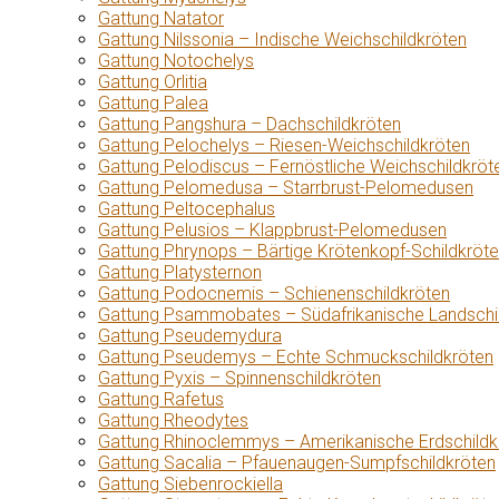
Gattung Natator
Gattung Nilssonia – Indische Weichschildkröten
Gattung Notochelys
Gattung Orlitia
Gattung Palea
Gattung Pangshura – Dachschildkröten
Gattung Pelochelys – Riesen-Weichschildkröten
Gattung Pelodiscus – Fernöstliche Weichschildkröt
Gattung Pelomedusa – Starrbrust-Pelomedusen
Gattung Peltocephalus
Gattung Pelusios – Klappbrust-Pelomedusen
Gattung Phrynops – Bärtige Krötenkopf-Schildkröt
Gattung Platysternon
Gattung Podocnemis – Schienenschildkröten
Gattung Psammobates – Südafrikanische Landschi
Gattung Pseudemydura
Gattung Pseudemys – Echte Schmuckschildkröten
Gattung Pyxis – Spinnenschildkröten
Gattung Rafetus
Gattung Rheodytes
Gattung Rhinoclemmys – Amerikanische Erdschildk
Gattung Sacalia – Pfauenaugen-Sumpfschildkröten
Gattung Siebenrockiella