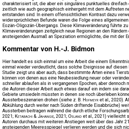
charakterisiert ist, die aber ein singuläres punktuelles drei
zeitlich wie auch geographisch einhergeht mit dem Auftreten 
entstanden sind. In einem offensichtlichen Kontrast dazu verwe
widersprüchlichen Befunde waren die Folge eines allgemeinen 
Eozän-Oligozän-Übergangs. Diese Klimaveränderung führte zu ei
Klimaveränderungen zeitgleich neue Regionen an den Rändern de
ansteigenden Ausmaß an Speziation ermöglichte, die mit der E
Kommentar von H.-J. Bidmon
Hier handelt es sich einmal um eine Arbeit die einem Erkenntnis
einmal wieder verdeutlicht, dass solche Ereignisse auf diesen
Studie zeigt uns aber auch, dass bestimmte Arten eines Tiers
können von denen aus eine Neubesiedlung neuer oder veränder
schneller ablaufen als in vergangenen Epochen, aber dennoch m
die Autoren dieser Arbeit auch etwas darauf ein indem sie darau
Gebiete umsiedeln müssten in denen sie noch überleben könn
Aussterbeszenarien drohen (siehe z. B.
Hofmeyr
et al., 2020). 
Abkühlung durch weiter nach Süden driftende Eisabbrüche) we
Aussterben beitragen während die durch etliche Forschungsar
2021;
Ketabachi & Jahangie
, 2021;
Osland
et al., 2021) vielleic
Autoren durchaus mit weiteren Anstiegen weit über das Jahr 2
ansteigenden Meeresspiegel verlieren werden und die sich ni