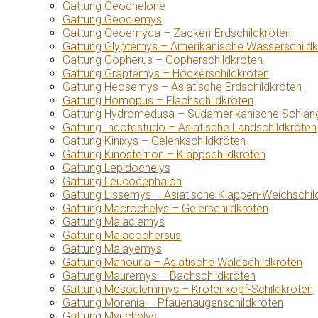
Gattung Geochelone
Gattung Geoclemys
Gattung Geoemyda – Zacken-Erdschildkröten
Gattung Glyptemys – Amerikanische Wasserschildk
Gattung Gopherus – Gopherschildkröten
Gattung Graptemys – Höckerschildkröten
Gattung Heosemys – Asiatische Erdschildkröten
Gattung Homopus – Flachschildkröten
Gattung Hydromedusa – Südamerikanische Schlang
Gattung Indotestudo – Asiatische Landschildkröten
Gattung Kinixys – Gelenkschildkröten
Gattung Kinosternon – Klappschildkröten
Gattung Lepidochelys
Gattung Leucocephalon
Gattung Lissemys – Asiatische Klappen-Weichschil
Gattung Macrochelys – Geierschildkröten
Gattung Malaclemys
Gattung Malacochersus
Gattung Malayemys
Gattung Manouria – Asiatische Waldschildkröten
Gattung Mauremys – Bachschildkröten
Gattung Mesoclemmys – Krötenkopf-Schildkröten
Gattung Morenia – Pfauenaugenschildkröten
Gattung Myuchelys