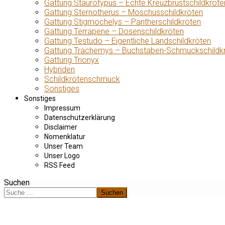
Gattung Staurotypus – Echte Kreuzbrustschildkröte
Gattung Sternotherus – Moschusschildkröten
Gattung Stigmochelys – Pantherschildkröten
Gattung Terrapene – Dosenschildkröten
Gattung Testudo – Eigentliche Landschildkröten
Gattung Trachemys – Buchstaben-Schmuckschildk
Gattung Trionyx
Hybriden
Schildkrötenschmuck
Sonstiges
Sonstiges
Impressum
Datenschutzerklärung
Disclaimer
Nomenklatur
Unser Team
Unser Logo
RSS Feed
Suchen
Suchen