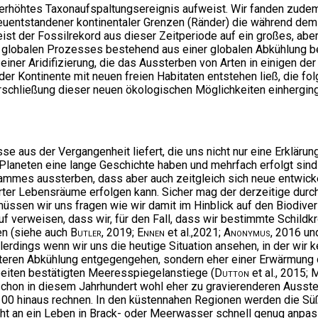
fach erhöhtes Taxonaufspaltungsereignis aufweist. Wir fanden zu
neuentstandener kontinentaler Grenzen (Ränder) die während de
ist der Fossilrekord aus dieser Zeitperiode auf ein großes, abe
globalen Prozesses bestehend aus einer globalen Abkühlung bei 
ner Aridifizierung, die das Aussterben von Arten in einigen de
r Kontinente mit neuen freien Habitaten entstehen ließ, die fo
rschließung dieser neuen ökologischen Möglichkeiten einherging
se aus der Vergangenheit liefert, die uns nicht nur eine Erklärun
 Planeten eine lange Geschichte haben und mehrfach erfolgt sind 
tammes aussterben, dass aber auch zeitgleich sich neue entwic
ter Lebensräume erfolgen kann. Sicher mag der derzeitige durc
üssen wir uns fragen wie wir damit im Hinblick auf den Biodive
f verweisen, dass wir, für den Fall, dass wir bestimmte Schildkr
en (siehe auch
Butler
, 2019;
Ennen
et al.,2021;
Anonymus
, 2016 un
Allerdings wenn wir uns die heutige Situation ansehen, in der wir 
iteren Abkühlung entgegengehen, sondern eher einer Erwärmung 
beiten bestätigten Meeresspiegelanstiege (
Dutton
et al., 2015;
M
ht schon in diesem Jahrhundert wohl eher zu gravierenderen Aus
100 hinaus rechnen. In den küstennahen Regionen werden die Sü
cht an ein Leben in Brack- oder Meerwasser schnell genug anp