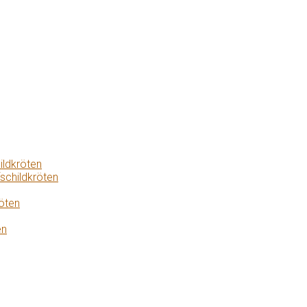
ildkröten
schildkröten
öten
en