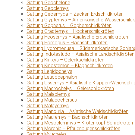
Gattung Geochelone
Gattung Geoclemys
Gattung Geoemyda – Zacken-Erdschildkröten
Gattung Glyptemys – Amerikanische Wasserschildk
Gattung Gopherus – Gopherschildkröten
Gattung Graptemys – Höckerschildkröten
Gattung Heosemys – Asiatische Erdschildkröten
Gattung Homopus – Flachschildkröten
Gattung Hydromedusa – Südamerikanische Schlang
Gattung Indotestudo – Asiatische Landschildkröten
Gattung Kinixys – Gelenkschildkröten
Gattung Kinosternon – Klappschildkröten
Gattung Lepidochelys
Gattung Leucocephalon
Gattung Lissemys – Asiatische Klappen-Weichschil
Gattung Macrochelys – Geierschildkröten
Gattung Malaclemys
Gattung Malacochersus
Gattung Malayemys
Gattung Manouria – Asiatische Waldschildkröten
Gattung Mauremys – Bachschildkröten
Gattung Mesoclemmys – Krötenkopf-Schildkröten
Gattung Morenia – Pfauenaugenschildkröten
Gattung Myuchelys