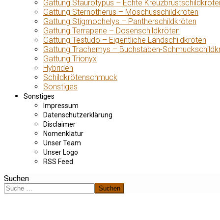
Gattung Staurotypus – Echte Kreuzbrustschildkröte
Gattung Sternotherus – Moschusschildkröten
Gattung Stigmochelys – Pantherschildkröten
Gattung Terrapene – Dosenschildkröten
Gattung Testudo – Eigentliche Landschildkröten
Gattung Trachemys – Buchstaben-Schmuckschildk
Gattung Trionyx
Hybriden
Schildkrötenschmuck
Sonstiges
Sonstiges
Impressum
Datenschutzerklärung
Disclaimer
Nomenklatur
Unser Team
Unser Logo
RSS Feed
Suchen
Suchen