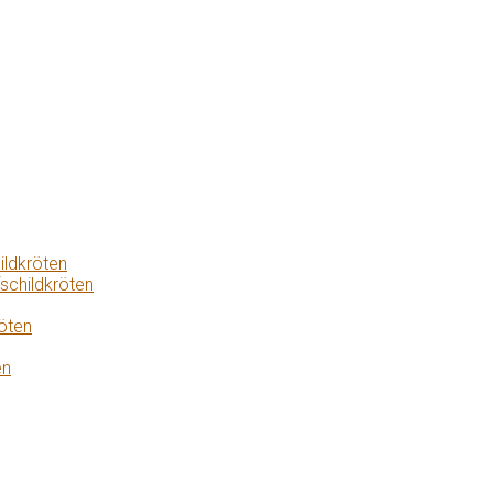
ildkröten
schildkröten
öten
en