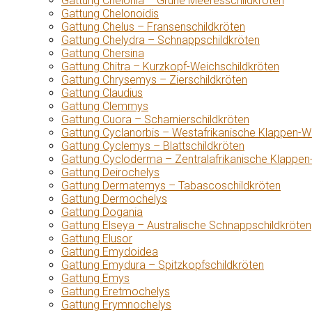
Gattung Chelonia – Grüne Meeresschildkröten
Gattung Chelonoidis
Gattung Chelus – Fransenschildkröten
Gattung Chelydra – Schnappschildkröten
Gattung Chersina
Gattung Chitra – Kurzkopf-Weichschildkröten
Gattung Chrysemys – Zierschildkröten
Gattung Claudius
Gattung Clemmys
Gattung Cuora – Scharnierschildkröten
Gattung Cyclanorbis – Westafrikanische Klappen-W
Gattung Cyclemys – Blattschildkröten
Gattung Cycloderma – Zentralafrikanische Klappen
Gattung Deirochelys
Gattung Dermatemys – Tabascoschildkröten
Gattung Dermochelys
Gattung Dogania
Gattung Elseya – Australische Schnappschildkröten
Gattung Elusor
Gattung Emydoidea
Gattung Emydura – Spitzkopfschildkröten
Gattung Emys
Gattung Eretmochelys
Gattung Erymnochelys