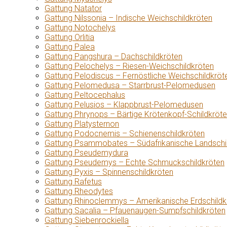
Gattung Natator
Gattung Nilssonia – Indische Weichschildkröten
Gattung Notochelys
Gattung Orlitia
Gattung Palea
Gattung Pangshura – Dachschildkröten
Gattung Pelochelys – Riesen-Weichschildkröten
Gattung Pelodiscus – Fernöstliche Weichschildkröt
Gattung Pelomedusa – Starrbrust-Pelomedusen
Gattung Peltocephalus
Gattung Pelusios – Klappbrust-Pelomedusen
Gattung Phrynops – Bärtige Krötenkopf-Schildkröt
Gattung Platysternon
Gattung Podocnemis – Schienenschildkröten
Gattung Psammobates – Südafrikanische Landschi
Gattung Pseudemydura
Gattung Pseudemys – Echte Schmuckschildkröten
Gattung Pyxis – Spinnenschildkröten
Gattung Rafetus
Gattung Rheodytes
Gattung Rhinoclemmys – Amerikanische Erdschildk
Gattung Sacalia – Pfauenaugen-Sumpfschildkröten
Gattung Siebenrockiella