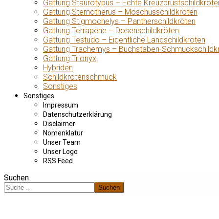
Gattung Staurotypus – Echte Kreuzbrustschildkröte
Gattung Sternotherus – Moschusschildkröten
Gattung Stigmochelys – Pantherschildkröten
Gattung Terrapene – Dosenschildkröten
Gattung Testudo – Eigentliche Landschildkröten
Gattung Trachemys – Buchstaben-Schmuckschildk
Gattung Trionyx
Hybriden
Schildkrötenschmuck
Sonstiges
Sonstiges
Impressum
Datenschutzerklärung
Disclaimer
Nomenklatur
Unser Team
Unser Logo
RSS Feed
Suchen
Suchen