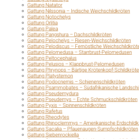
Gattung Natator
Gattung Nilssonia – Indische Weichschildkröten
Gattung Notochelys
Gattung Orlitia
Gattung Palea
Gattung Pangshura – Dachschildkröten
Gattung Pelochelys – Riesen-Weichschildkröten
Gattung Pelodiscus – Fernöstliche Weichschildkröt
Gattung Pelomedusa – Starrbrust-Pelomedusen
Gattung Peltocephalus
Gattung Pelusios – Klappbrust-Pelomedusen
Gattung Phrynops – Bärtige Krötenkopf-Schildkröt
Gattung Platysternon
Gattung Podocnemis – Schienenschildkröten
Gattung Psammobates – Südafrikanische Landschi
Gattung Pseudemydura
Gattung Pseudemys – Echte Schmuckschildkröten
Gattung Pyxis – Spinnenschildkröten
Gattung Rafetus
Gattung Rheodytes
Gattung Rhinoclemmys – Amerikanische Erdschildk
Gattung Sacalia – Pfauenaugen-Sumpfschildkröten
Gattung Siebenrockiella