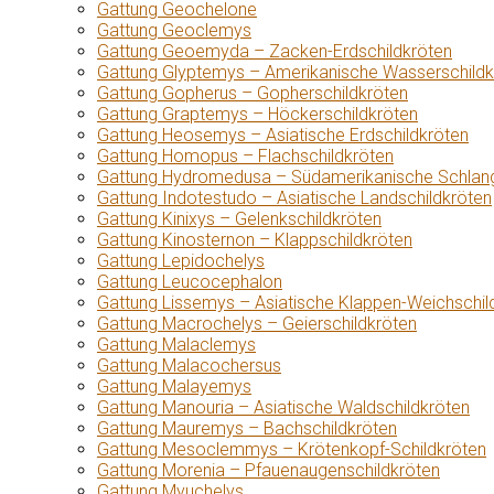
Gattung Geochelone
Gattung Geoclemys
Gattung Geoemyda – Zacken-Erdschildkröten
Gattung Glyptemys – Amerikanische Wasserschildk
Gattung Gopherus – Gopherschildkröten
Gattung Graptemys – Höckerschildkröten
Gattung Heosemys – Asiatische Erdschildkröten
Gattung Homopus – Flachschildkröten
Gattung Hydromedusa – Südamerikanische Schlang
Gattung Indotestudo – Asiatische Landschildkröten
Gattung Kinixys – Gelenkschildkröten
Gattung Kinosternon – Klappschildkröten
Gattung Lepidochelys
Gattung Leucocephalon
Gattung Lissemys – Asiatische Klappen-Weichschil
Gattung Macrochelys – Geierschildkröten
Gattung Malaclemys
Gattung Malacochersus
Gattung Malayemys
Gattung Manouria – Asiatische Waldschildkröten
Gattung Mauremys – Bachschildkröten
Gattung Mesoclemmys – Krötenkopf-Schildkröten
Gattung Morenia – Pfauenaugenschildkröten
Gattung Myuchelys