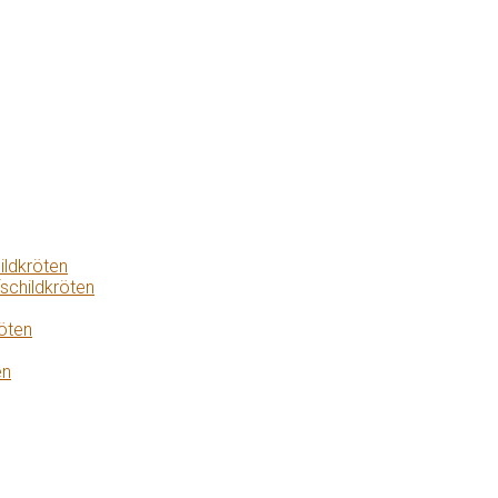
ildkröten
schildkröten
öten
en