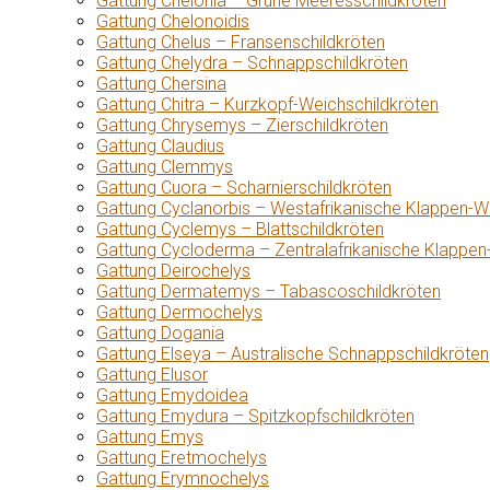
Gattung Chelonia – Grüne Meeresschildkröten
Gattung Chelonoidis
Gattung Chelus – Fransenschildkröten
Gattung Chelydra – Schnappschildkröten
Gattung Chersina
Gattung Chitra – Kurzkopf-Weichschildkröten
Gattung Chrysemys – Zierschildkröten
Gattung Claudius
Gattung Clemmys
Gattung Cuora – Scharnierschildkröten
Gattung Cyclanorbis – Westafrikanische Klappen-W
Gattung Cyclemys – Blattschildkröten
Gattung Cycloderma – Zentralafrikanische Klappen
Gattung Deirochelys
Gattung Dermatemys – Tabascoschildkröten
Gattung Dermochelys
Gattung Dogania
Gattung Elseya – Australische Schnappschildkröten
Gattung Elusor
Gattung Emydoidea
Gattung Emydura – Spitzkopfschildkröten
Gattung Emys
Gattung Eretmochelys
Gattung Erymnochelys