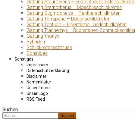
Gattung Staurotypus – Echte Kreuzbrustschildkröte
Gattung Sternotherus – Moschusschildkröten
Gattung Stigmochelys – Pantherschildkröten
Gattung Terrapene – Dosenschildkröten
Gattung Testudo – Eigentliche Landschildkröten
Gattung Trachemys – Buchstaben-Schmuckschildk
Gattung Trionyx
Hybriden
Schildkrötenschmuck
Sonstiges
Sonstiges
Impressum
Datenschutzerklärung
Disclaimer
Nomenklatur
Unser Team
Unser Logo
RSS Feed
Suchen
Suchen