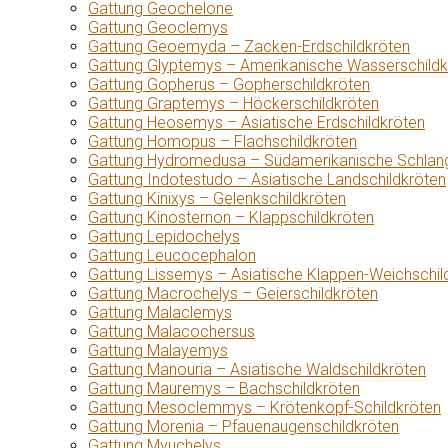
Gattung Geochelone
Gattung Geoclemys
Gattung Geoemyda – Zacken-Erdschildkröten
Gattung Glyptemys – Amerikanische Wasserschildk
Gattung Gopherus – Gopherschildkröten
Gattung Graptemys – Höckerschildkröten
Gattung Heosemys – Asiatische Erdschildkröten
Gattung Homopus – Flachschildkröten
Gattung Hydromedusa – Südamerikanische Schlang
Gattung Indotestudo – Asiatische Landschildkröten
Gattung Kinixys – Gelenkschildkröten
Gattung Kinosternon – Klappschildkröten
Gattung Lepidochelys
Gattung Leucocephalon
Gattung Lissemys – Asiatische Klappen-Weichschil
Gattung Macrochelys – Geierschildkröten
Gattung Malaclemys
Gattung Malacochersus
Gattung Malayemys
Gattung Manouria – Asiatische Waldschildkröten
Gattung Mauremys – Bachschildkröten
Gattung Mesoclemmys – Krötenkopf-Schildkröten
Gattung Morenia – Pfauenaugenschildkröten
Gattung Myuchelys