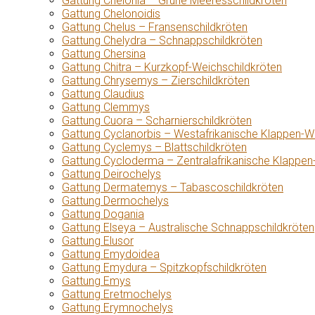
Gattung Chelonia – Grüne Meeresschildkröten
Gattung Chelonoidis
Gattung Chelus – Fransenschildkröten
Gattung Chelydra – Schnappschildkröten
Gattung Chersina
Gattung Chitra – Kurzkopf-Weichschildkröten
Gattung Chrysemys – Zierschildkröten
Gattung Claudius
Gattung Clemmys
Gattung Cuora – Scharnierschildkröten
Gattung Cyclanorbis – Westafrikanische Klappen-W
Gattung Cyclemys – Blattschildkröten
Gattung Cycloderma – Zentralafrikanische Klappen
Gattung Deirochelys
Gattung Dermatemys – Tabascoschildkröten
Gattung Dermochelys
Gattung Dogania
Gattung Elseya – Australische Schnappschildkröten
Gattung Elusor
Gattung Emydoidea
Gattung Emydura – Spitzkopfschildkröten
Gattung Emys
Gattung Eretmochelys
Gattung Erymnochelys