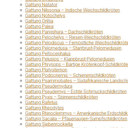
Gattung Natator
Gattung Nilssonia – Indische Weichschildkröten
Gattung Notochelys
Gattung Orlitia
Gattung Palea
Gattung Pangshura – Dachschildkröten
Gattung Pelochelys – Riesen-Weichschildkröten
Gattung Pelodiscus – Fernöstliche Weichschildkröt
Gattung Pelomedusa – Starrbrust-Pelomedusen
Gattung Peltocephalus
Gattung Pelusios – Klappbrust-Pelomedusen
Gattung Phrynops – Bärtige Krötenkopf-Schildkröt
Gattung Platysternon
Gattung Podocnemis – Schienenschildkröten
Gattung Psammobates – Südafrikanische Landschi
Gattung Pseudemydura
Gattung Pseudemys – Echte Schmuckschildkröten
Gattung Pyxis – Spinnenschildkröten
Gattung Rafetus
Gattung Rheodytes
Gattung Rhinoclemmys – Amerikanische Erdschildk
Gattung Sacalia – Pfauenaugen-Sumpfschildkröten
Gattung Siebenrockiella