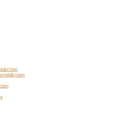
ildkröten
schildkröten
öten
en