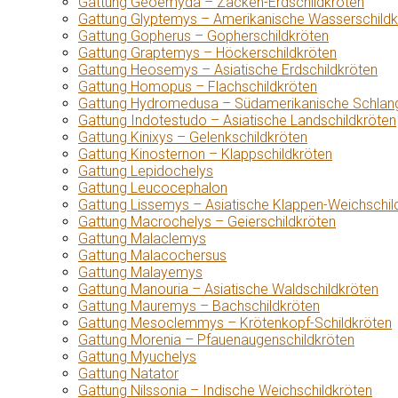
Gattung Geoemyda – Zacken-Erdschildkröten
Gattung Glyptemys – Amerikanische Wasserschildk
Gattung Gopherus – Gopherschildkröten
Gattung Graptemys – Höckerschildkröten
Gattung Heosemys – Asiatische Erdschildkröten
Gattung Homopus – Flachschildkröten
Gattung Hydromedusa – Südamerikanische Schlang
Gattung Indotestudo – Asiatische Landschildkröten
Gattung Kinixys – Gelenkschildkröten
Gattung Kinosternon – Klappschildkröten
Gattung Lepidochelys
Gattung Leucocephalon
Gattung Lissemys – Asiatische Klappen-Weichschil
Gattung Macrochelys – Geierschildkröten
Gattung Malaclemys
Gattung Malacochersus
Gattung Malayemys
Gattung Manouria – Asiatische Waldschildkröten
Gattung Mauremys – Bachschildkröten
Gattung Mesoclemmys – Krötenkopf-Schildkröten
Gattung Morenia – Pfauenaugenschildkröten
Gattung Myuchelys
Gattung Natator
Gattung Nilssonia – Indische Weichschildkröten