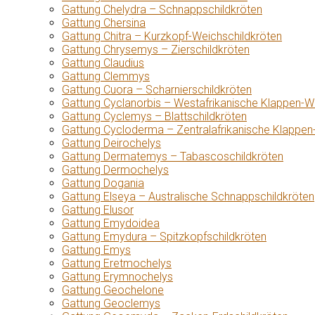
Gattung Chelydra – Schnappschildkröten
Gattung Chersina
Gattung Chitra – Kurzkopf-Weichschildkröten
Gattung Chrysemys – Zierschildkröten
Gattung Claudius
Gattung Clemmys
Gattung Cuora – Scharnierschildkröten
Gattung Cyclanorbis – Westafrikanische Klappen-W
Gattung Cyclemys – Blattschildkröten
Gattung Cycloderma – Zentralafrikanische Klappen
Gattung Deirochelys
Gattung Dermatemys – Tabascoschildkröten
Gattung Dermochelys
Gattung Dogania
Gattung Elseya – Australische Schnappschildkröten
Gattung Elusor
Gattung Emydoidea
Gattung Emydura – Spitzkopfschildkröten
Gattung Emys
Gattung Eretmochelys
Gattung Erymnochelys
Gattung Geochelone
Gattung Geoclemys