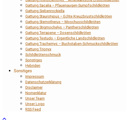
Gattung Sacalia – Pfauenaugen-Sumpfschildkröten
Gattung Siebenrockiella
Gattung Staurotypus – Echte Kreuzbrustschildkröten
Gattung Sternotherus – Moschusschildkröten
Gattung Stigmochelys – Pantherschildkröten
Gattung Terrapene – Dosenschildkröten
Gattung Testudo – Eigentliche Landschildkröten
Gattung Trachemys – Buchstaben-Schmuckschildkröten
Gattung Trionyx
Schildkrötenschmuck
Sonstiges
Hybriden
Sonstiges
Impressum
Datenschutzerklärung
Disclaimer
Nomenklatur
Unser Team
Unser Logo
RSS Feed