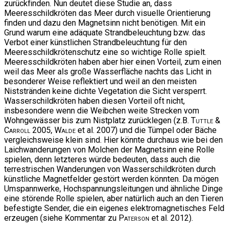
zurückfinden. Nun deutet diese Studie an, dass
Meeresschildkröten das Meer durch visuelle Orientierung
finden und dazu den Magnetsinn nicht benötigen. Mit ein
Grund warum eine adäquate Strandbeleuchtung bzw. das
Verbot einer künstlichen Strandbeleuchtung für den
Meeresschildkrötenschutz eine so wichtige Rolle spielt.
Meeresschildkröten haben aber hier einen Vorteil, zum einen
weil das Meer als große Wasserfläche nachts das Licht in
besonderer Weise reflektiert und weil an den meisten
Niststränden keine dichte Vegetation die Sicht versperrt.
Wasserschildkröten haben diesen Vorteil oft nicht,
insbesondere wenn die Weibchen weite Strecken vom
Wohngewässer bis zum Nistplatz zurücklegen (z.B.
Tuttle &
Carroll
2005,
Walde
et al. 2007) und die Tümpel oder Bäche
vergleichsweise klein sind. Hier könnte durchaus wie bei den
Laichwanderungen von Molchen der Magnetsinn eine Rolle
spielen, denn letzteres würde bedeuten, dass auch die
terrestrischen Wanderungen von Wasserschildkröten durch
künstliche Magnetfelder gestört werden könnten. Da mögen
Umspannwerke, Hochspannungsleitungen und ähnliche Dinge
eine störende Rolle spielen, aber natürlich auch an den Tieren
befestigte Sender, die ein eigenes elektromagnetisches Feld
erzeugen (siehe Kommentar zu
Paterson
et al. 2012).