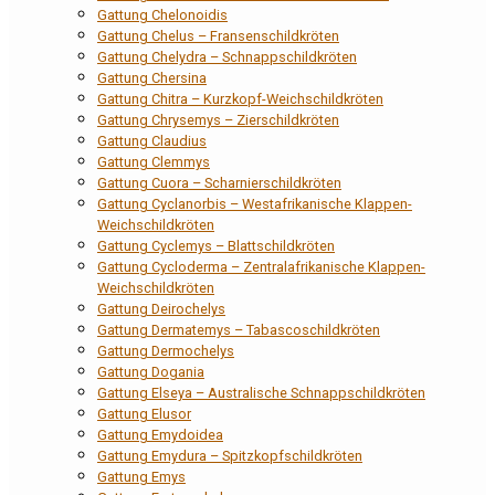
Gattung Chelonoidis
Gattung Chelus – Fransenschildkröten
Gattung Chelydra – Schnappschildkröten
Gattung Chersina
Gattung Chitra – Kurzkopf-Weichschildkröten
Gattung Chrysemys – Zierschildkröten
Gattung Claudius
Gattung Clemmys
Gattung Cuora – Scharnierschildkröten
Gattung Cyclanorbis – Westafrikanische Klappen-
Weichschildkröten
Gattung Cyclemys – Blattschildkröten
Gattung Cycloderma – Zentralafrikanische Klappen-
Weichschildkröten
Gattung Deirochelys
Gattung Dermatemys – Tabascoschildkröten
Gattung Dermochelys
Gattung Dogania
Gattung Elseya – Australische Schnappschildkröten
Gattung Elusor
Gattung Emydoidea
Gattung Emydura – Spitzkopfschildkröten
Gattung Emys