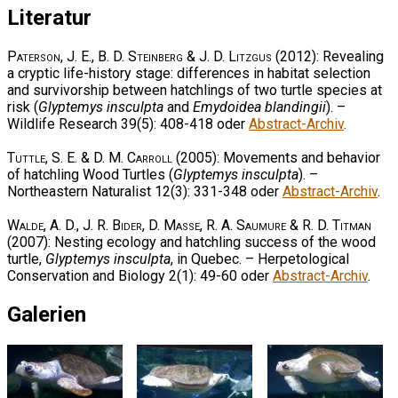
Literatur
Paterson, J. E., B. D. Steinberg & J. D. Litzgus
(2012): Revealing
a cryptic life-history stage: differences in habitat selection
and survivorship between hatchlings of two turtle species at
risk (
Glyptemys insculpta
and
Emydoidea blandingii
). –
Wildlife Research 39(5): 408-418 oder
Abstract-Archiv
.
Tuttle, S. E. & D. M. Carroll
(2005): Movements and behavior
of hatchling Wood Turtles (
Glyptemys insculpta
). –
Northeastern Naturalist 12(3): 331-348 oder
Abstract-Archiv
.
Walde, A. D., J. R. Bider, D. Masse, R. A. Saumure & R. D. Titman
(2007): Nesting ecology and hatchling success of the wood
turtle,
Glyptemys insculpta
, in Quebec. – Herpetological
Conservation and Biology 2(1): 49-60 oder
Abstract-Archiv
.
Galerien