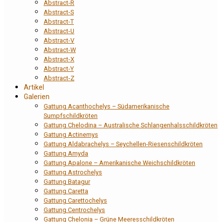
Abstract-R
Abstract-S
Abstract-T
Abstract-U
Abstract-V
Abstract-W
Abstract-X
Abstract-Y
Abstract-Z
Artikel
Galerien
Gattung Acanthochelys – Südamerikanische
Sumpfschildkröten
Gattung Chelodina – Australische Schlangenhalsschildkröten
Gattung Actinemys
Gattung Aldabrachelys – Seychellen-Riesenschildkröten
Gattung Amyda
Gattung Apalone – Amerikanische Weichschildkröten
Gattung Astrochelys
Gattung Batagur
Gattung Caretta
Gattung Carettochelys
Gattung Centrochelys
Gattung Chelonia – Grüne Meeresschildkröten