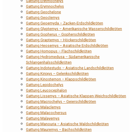
Gattung Eretmochelys
Gattung Erymnochelys
Gattung Geochelone
Gattung Geoclemys
Gattung Geoemyda – Zacken-Erdschildkröten
Gattung Glyptemys – Amerikanische Wasserschildkröten
Gattung Gopherus – Gopherschildkröten
Gattung Graptemys – Höckerschildkröten
Gattung Heosemys – Asiatische Erdschildkröten
Gattung Homopus – Flachschildkröten
Gattung Hydromedusa – Südamerikanische
Schlangenhalsschildkröten
Gattung Indotestudo – Asiatische Landschildkröten
Gattung Kinixys – Gelenkschildkröten
Gattung Kinosternon – Klappschildkröten
Gattung Lepidochelys
Gattung Leucocephalon
Gattung Lissemys – Asiatische Klappen-Weichschildkröten
Gattung Macrochelys – Geierschildkröten
Gattung Malaclemys
Gattung Malacochersus
Gattung Malayemys
Gattung Manouria – Asiatische Waldschildkröten
Gattung Mauremys – Bachschildkröten