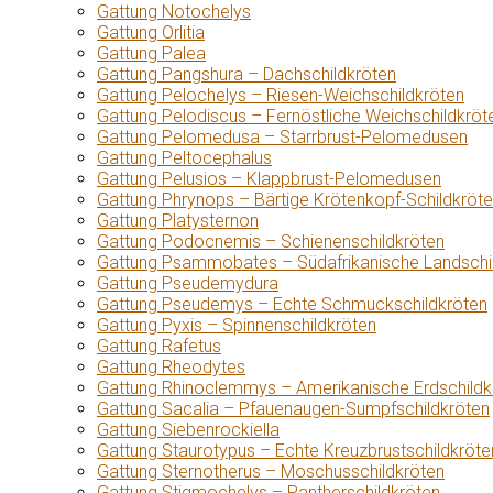
Gattung Notochelys
Gattung Orlitia
Gattung Palea
Gattung Pangshura – Dachschildkröten
Gattung Pelochelys – Riesen-Weichschildkröten
Gattung Pelodiscus – Fernöstliche Weichschildkröt
Gattung Pelomedusa – Starrbrust-Pelomedusen
Gattung Peltocephalus
Gattung Pelusios – Klappbrust-Pelomedusen
Gattung Phrynops – Bärtige Krötenkopf-Schildkröt
Gattung Platysternon
Gattung Podocnemis – Schienenschildkröten
Gattung Psammobates – Südafrikanische Landschi
Gattung Pseudemydura
Gattung Pseudemys – Echte Schmuckschildkröten
Gattung Pyxis – Spinnenschildkröten
Gattung Rafetus
Gattung Rheodytes
Gattung Rhinoclemmys – Amerikanische Erdschildk
Gattung Sacalia – Pfauenaugen-Sumpfschildkröten
Gattung Siebenrockiella
Gattung Staurotypus – Echte Kreuzbrustschildkröte
Gattung Sternotherus – Moschusschildkröten
Gattung Stigmochelys – Pantherschildkröten