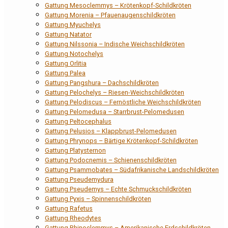
Gattung Mesoclemmys – Krötenkopf-Schildkröten
Gattung Morenia – Pfauenaugenschildkröten
Gattung Myuchelys
Gattung Natator
Gattung Nilssonia – Indische Weichschildkröten
Gattung Notochelys
Gattung Orlitia
Gattung Palea
Gattung Pangshura – Dachschildkröten
Gattung Pelochelys – Riesen-Weichschildkröten
Gattung Pelodiscus – Fernöstliche Weichschildkröten
Gattung Pelomedusa – Starrbrust-Pelomedusen
Gattung Peltocephalus
Gattung Pelusios – Klappbrust-Pelomedusen
Gattung Phrynops – Bärtige Krötenkopf-Schildkröten
Gattung Platysternon
Gattung Podocnemis – Schienenschildkröten
Gattung Psammobates – Südafrikanische Landschildkröten
Gattung Pseudemydura
Gattung Pseudemys – Echte Schmuckschildkröten
Gattung Pyxis – Spinnenschildkröten
Gattung Rafetus
Gattung Rheodytes
Gattung Rhinoclemmys – Amerikanische Erdschildkröten