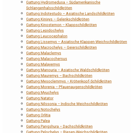
Gattung Hydromedusa – Südamerikanische
Schlangenhalsschildkröten
Gattung Indotestudo – Asiatische Landschildkröten
Gattung Kinixys – Gelenkschildkröten
Gattung Kinosternon – Klappschildkröten
Gattung Lepidochelys
Gattung Leucocephalon
Gattung Lissemys – Asiatische Klappen-Weichschildkröten
Gattung Macrochelys – Geierschildkröten
Gattung Malaclemys
Gattung Malacochersus
Gattung Malayemys
Gattung Manouria – Asiatische Waldschildkröten
Gattung Mauremys – Bachschildkröten
Gattung Mesoclemmys – Krötenkopf-Schildkröten
Gattung Morenia – Pfauenaugenschildkröten
Gattung Myuchelys
Gattung Natator
Gattung Nilssonia – Indische Weichschildkröten
Gattung Notochelys
Gattung Orlitia
Gattung Palea
Gattung Pangshura – Dachschildkröten
Gattung Pelochelys – Riesen-Weichschildkröten