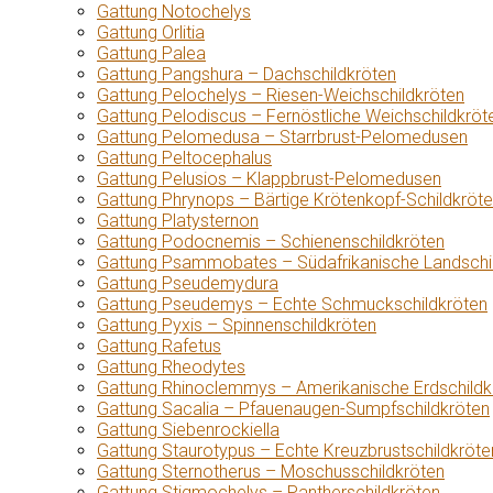
Gattung Notochelys
Gattung Orlitia
Gattung Palea
Gattung Pangshura – Dachschildkröten
Gattung Pelochelys – Riesen-Weichschildkröten
Gattung Pelodiscus – Fernöstliche Weichschildkröt
Gattung Pelomedusa – Starrbrust-Pelomedusen
Gattung Peltocephalus
Gattung Pelusios – Klappbrust-Pelomedusen
Gattung Phrynops – Bärtige Krötenkopf-Schildkröt
Gattung Platysternon
Gattung Podocnemis – Schienenschildkröten
Gattung Psammobates – Südafrikanische Landschi
Gattung Pseudemydura
Gattung Pseudemys – Echte Schmuckschildkröten
Gattung Pyxis – Spinnenschildkröten
Gattung Rafetus
Gattung Rheodytes
Gattung Rhinoclemmys – Amerikanische Erdschildk
Gattung Sacalia – Pfauenaugen-Sumpfschildkröten
Gattung Siebenrockiella
Gattung Staurotypus – Echte Kreuzbrustschildkröte
Gattung Sternotherus – Moschusschildkröten
Gattung Stigmochelys – Pantherschildkröten