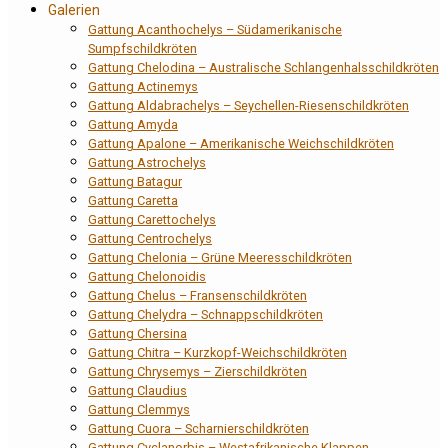
Galerien
Gattung Acanthochelys – Südamerikanische
Sumpfschildkröten
Gattung Chelodina – Australische Schlangenhalsschildkröten
Gattung Actinemys
Gattung Aldabrachelys – Seychellen-Riesenschildkröten
Gattung Amyda
Gattung Apalone – Amerikanische Weichschildkröten
Gattung Astrochelys
Gattung Batagur
Gattung Caretta
Gattung Carettochelys
Gattung Centrochelys
Gattung Chelonia – Grüne Meeresschildkröten
Gattung Chelonoidis
Gattung Chelus – Fransenschildkröten
Gattung Chelydra – Schnappschildkröten
Gattung Chersina
Gattung Chitra – Kurzkopf-Weichschildkröten
Gattung Chrysemys – Zierschildkröten
Gattung Claudius
Gattung Clemmys
Gattung Cuora – Scharnierschildkröten
Gattung Cyclanorbis – Westafrikanische Klappen-