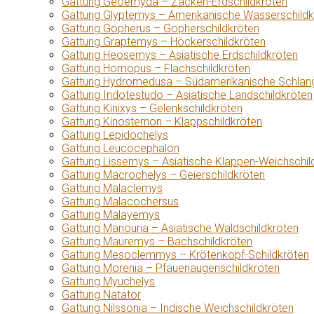
Gattung Geoemyda – Zacken-Erdschildkröten
Gattung Glyptemys – Amerikanische Wasserschildk
Gattung Gopherus – Gopherschildkröten
Gattung Graptemys – Höckerschildkröten
Gattung Heosemys – Asiatische Erdschildkröten
Gattung Homopus – Flachschildkröten
Gattung Hydromedusa – Südamerikanische Schlang
Gattung Indotestudo – Asiatische Landschildkröten
Gattung Kinixys – Gelenkschildkröten
Gattung Kinosternon – Klappschildkröten
Gattung Lepidochelys
Gattung Leucocephalon
Gattung Lissemys – Asiatische Klappen-Weichschil
Gattung Macrochelys – Geierschildkröten
Gattung Malaclemys
Gattung Malacochersus
Gattung Malayemys
Gattung Manouria – Asiatische Waldschildkröten
Gattung Mauremys – Bachschildkröten
Gattung Mesoclemmys – Krötenkopf-Schildkröten
Gattung Morenia – Pfauenaugenschildkröten
Gattung Myuchelys
Gattung Natator
Gattung Nilssonia – Indische Weichschildkröten