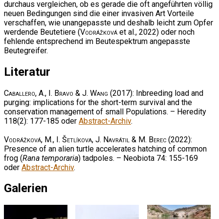
durchaus vergleichen, ob es gerade die oft angeführten völlig
neuen Bedingungen sind die einer invasiven Art Vorteile
verschaffen, wie unangepasste und deshalb leicht zum Opfer
werdende Beutetiere (
Vodrážková
et al., 2022) oder noch
fehlende entsprechend im Beutespektrum angepasste
Beutegreifer.
Literatur
Caballero, A., I. Bravo & J. Wang
(2017): Inbreeding load and
purging: implications for the short-term survival and the
conservation management of small Populations. – Heredity
118(2): 177-185 oder
Abstract-Archiv
.
Vodrážková, M., I. Šetlíkova, J. Navrátil & M. Berec
(2022):
Presence of an alien turtle accelerates hatching of common
frog (
Rana temporaria
) tadpoles. – Neobiota 74: 155-169
oder
Abstract-Archiv
.
Galerien