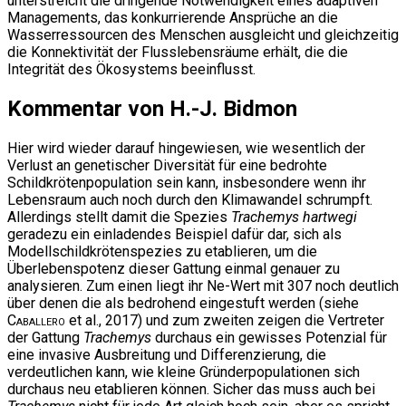
unterstreicht die dringende Notwendigkeit eines adaptiven
Managements, das konkurrierende Ansprüche an die
Wasserressourcen des Menschen ausgleicht und gleichzeitig
die Konnektivität der Flusslebensräume erhält, die die
Integrität des Ökosystems beeinflusst.
Kommentar von H.-J. Bidmon
Hier wird wieder darauf hingewiesen, wie wesentlich der
Verlust an genetischer Diversität für eine bedrohte
Schildkrötenpopulation sein kann, insbesondere wenn ihr
Lebensraum auch noch durch den Klimawandel schrumpft.
Allerdings stellt damit die Spezies
Trachemys hartwegi
geradezu ein einladendes Beispiel dafür dar, sich als
Modellschildkrötenspezies zu etablieren, um die
Überlebenspotenz dieser Gattung einmal genauer zu
analysieren. Zum einen liegt ihr Ne-Wert mit 307 noch deutlich
über denen die als bedrohend eingestuft werden (siehe
Caballero
et al., 2017) und zum zweiten zeigen die Vertreter
der Gattung
Trachemys
durchaus ein gewisses Potenzial für
eine invasive Ausbreitung und Differenzierung, die
verdeutlichen kann, wie kleine Gründerpopulationen sich
durchaus neu etablieren können. Sicher das muss auch bei