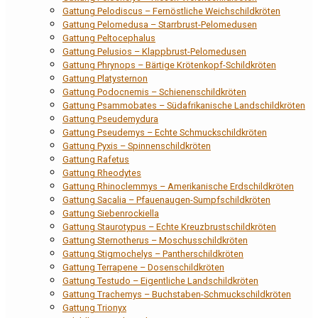
Gattung Pelodiscus – Fernöstliche Weichschildkröten
Gattung Pelomedusa – Starrbrust-Pelomedusen
Gattung Peltocephalus
Gattung Pelusios – Klappbrust-Pelomedusen
Gattung Phrynops – Bärtige Krötenkopf-Schildkröten
Gattung Platysternon
Gattung Podocnemis – Schienenschildkröten
Gattung Psammobates – Südafrikanische Landschildkröten
Gattung Pseudemydura
Gattung Pseudemys – Echte Schmuckschildkröten
Gattung Pyxis – Spinnenschildkröten
Gattung Rafetus
Gattung Rheodytes
Gattung Rhinoclemmys – Amerikanische Erdschildkröten
Gattung Sacalia – Pfauenaugen-Sumpfschildkröten
Gattung Siebenrockiella
Gattung Staurotypus – Echte Kreuzbrustschildkröten
Gattung Sternotherus – Moschusschildkröten
Gattung Stigmochelys – Pantherschildkröten
Gattung Terrapene – Dosenschildkröten
Gattung Testudo – Eigentliche Landschildkröten
Gattung Trachemys – Buchstaben-Schmuckschildkröten
Gattung Trionyx