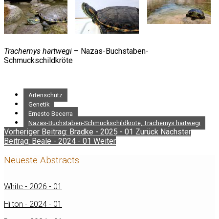
Trachemys hartwegi
– Nazas-Buchstaben-
Schmuckschildkröte
Artenschutz
Genetik
Ernesto Becerra
Nazas-Buchstaben-Schmuckschildkröte, Trachemys hartwegi
Vorheriger Beitrag: Bradke - 2025 - 01
Zurück
Nächster
Beitrag: Beale - 2024 - 01
Weiter
Neueste Abstracts
White - 2026 - 01
Hilton - 2024 - 01