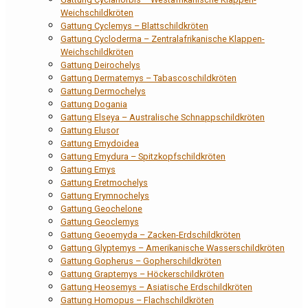
Weichschildkröten
Gattung Cyclemys – Blattschildkröten
Gattung Cycloderma – Zentralafrikanische Klappen-
Weichschildkröten
Gattung Deirochelys
Gattung Dermatemys – Tabascoschildkröten
Gattung Dermochelys
Gattung Dogania
Gattung Elseya – Australische Schnappschildkröten
Gattung Elusor
Gattung Emydoidea
Gattung Emydura – Spitzkopfschildkröten
Gattung Emys
Gattung Eretmochelys
Gattung Erymnochelys
Gattung Geochelone
Gattung Geoclemys
Gattung Geoemyda – Zacken-Erdschildkröten
Gattung Glyptemys – Amerikanische Wasserschildkröten
Gattung Gopherus – Gopherschildkröten
Gattung Graptemys – Höckerschildkröten
Gattung Heosemys – Asiatische Erdschildkröten
Gattung Homopus – Flachschildkröten