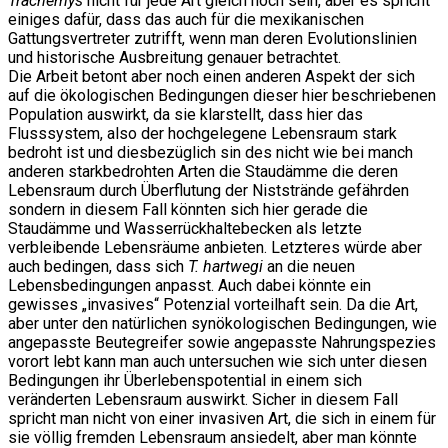
Trachemys
nicht für jede Art gleich hoch sein, aber es spricht
einiges dafür, dass das auch für die mexikanischen
Gattungsvertreter zutrifft, wenn man deren Evolutionslinien
und historische Ausbreitung genauer betrachtet.
Die Arbeit betont aber noch einen anderen Aspekt der sich
auf die ökologischen Bedingungen dieser hier beschriebenen
Population auswirkt, da sie klarstellt, dass hier das
Flusssystem, also der hochgelegene Lebensraum stark
bedroht ist und diesbezüglich sin des nicht wie bei manch
anderen starkbedrohten Arten die Staudämme die deren
Lebensraum durch Überflutung der Niststrände gefährden
sondern in diesem Fall könnten sich hier gerade die
Staudämme und Wasserrückhaltebecken als letzte
verbleibende Lebensräume anbieten. Letzteres würde aber
auch bedingen, dass sich
T. hartwegi
an die neuen
Lebensbedingungen anpasst. Auch dabei könnte ein
gewisses „invasives“ Potenzial vorteilhaft sein. Da die Art,
aber unter den natürlichen synökologischen Bedingungen, wie
angepasste Beutegreifer sowie angepasste Nahrungspezies
vorort lebt kann man auch untersuchen wie sich unter diesen
Bedingungen ihr Überlebenspotential in einem sich
veränderten Lebensraum auswirkt. Sicher in diesem Fall
spricht man nicht von einer invasiven Art, die sich in einem für
sie völlig fremden Lebensraum ansiedelt, aber man könnte