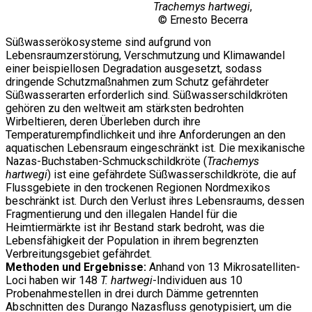
Trachemys hartwegi
,
© Ernesto Becerra
Süßwasserökosysteme sind aufgrund von
Lebensraumzerstörung, Verschmutzung und Klimawandel
einer beispiellosen Degradation ausgesetzt, sodass
dringende Schutzmaßnahmen zum Schutz gefährdeter
Süßwasserarten erforderlich sind. Süßwasserschildkröten
gehören zu den weltweit am stärksten bedrohten
Wirbeltieren, deren Überleben durch ihre
Temperaturempfindlichkeit und ihre Anforderungen an den
aquatischen Lebensraum eingeschränkt ist. Die mexikanische
Nazas-Buchstaben-Schmuckschildkröte (
Trachemys
hartwegi
) ist eine gefährdete Süßwasserschildkröte, die auf
Flussgebiete in den trockenen Regionen Nordmexikos
beschränkt ist. Durch den Verlust ihres Lebensraums, dessen
Fragmentierung und den illegalen Handel für die
Heimtiermärkte ist ihr Bestand stark bedroht, was die
Lebensfähigkeit der Population in ihrem begrenzten
Verbreitungsgebiet gefährdet.
Methoden und Ergebnisse:
Anhand von 13 Mikrosatelliten-
Loci haben wir 148
T. hartwegi
-Individuen aus 10
Probenahmestellen in drei durch Dämme getrennten
Abschnitten des Durango Nazasfluss genotypisiert, um die