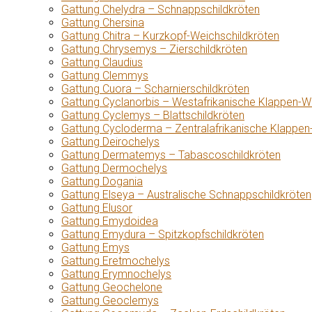
Gattung Chelydra – Schnappschildkröten
Gattung Chersina
Gattung Chitra – Kurzkopf-Weichschildkröten
Gattung Chrysemys – Zierschildkröten
Gattung Claudius
Gattung Clemmys
Gattung Cuora – Scharnierschildkröten
Gattung Cyclanorbis – Westafrikanische Klappen-W
Gattung Cyclemys – Blattschildkröten
Gattung Cycloderma – Zentralafrikanische Klappen
Gattung Deirochelys
Gattung Dermatemys – Tabascoschildkröten
Gattung Dermochelys
Gattung Dogania
Gattung Elseya – Australische Schnappschildkröten
Gattung Elusor
Gattung Emydoidea
Gattung Emydura – Spitzkopfschildkröten
Gattung Emys
Gattung Eretmochelys
Gattung Erymnochelys
Gattung Geochelone
Gattung Geoclemys