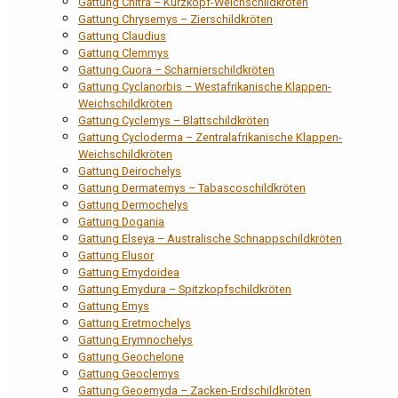
Gattung Chitra – Kurzkopf-Weichschildkröten
Gattung Chrysemys – Zierschildkröten
Gattung Claudius
Gattung Clemmys
Gattung Cuora – Scharnierschildkröten
Gattung Cyclanorbis – Westafrikanische Klappen-
Weichschildkröten
Gattung Cyclemys – Blattschildkröten
Gattung Cycloderma – Zentralafrikanische Klappen-
Weichschildkröten
Gattung Deirochelys
Gattung Dermatemys – Tabascoschildkröten
Gattung Dermochelys
Gattung Dogania
Gattung Elseya – Australische Schnappschildkröten
Gattung Elusor
Gattung Emydoidea
Gattung Emydura – Spitzkopfschildkröten
Gattung Emys
Gattung Eretmochelys
Gattung Erymnochelys
Gattung Geochelone
Gattung Geoclemys
Gattung Geoemyda – Zacken-Erdschildkröten