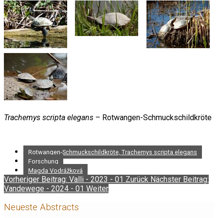
Trachemys scripta elegans
– Rotwangen-Schmuckschildkröte
Rotwangen-Schmuckschildkröte, Trachemys scripta elegans
Forschung
Magda Vodrážková
Vorheriger Beitrag: Valli - 2023 - 01
Zurück
Nächster Beitrag:
Vandewege - 2024 - 01
Weiter
Neueste Abstracts