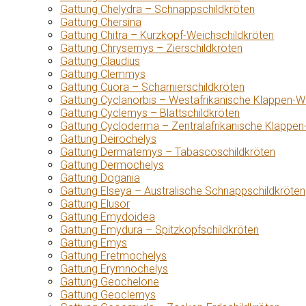
Gattung Chelydra – Schnappschildkröten
Gattung Chersina
Gattung Chitra – Kurzkopf-Weichschildkröten
Gattung Chrysemys – Zierschildkröten
Gattung Claudius
Gattung Clemmys
Gattung Cuora – Scharnierschildkröten
Gattung Cyclanorbis – Westafrikanische Klappen-W
Gattung Cyclemys – Blattschildkröten
Gattung Cycloderma – Zentralafrikanische Klappen
Gattung Deirochelys
Gattung Dermatemys – Tabascoschildkröten
Gattung Dermochelys
Gattung Dogania
Gattung Elseya – Australische Schnappschildkröten
Gattung Elusor
Gattung Emydoidea
Gattung Emydura – Spitzkopfschildkröten
Gattung Emys
Gattung Eretmochelys
Gattung Erymnochelys
Gattung Geochelone
Gattung Geoclemys