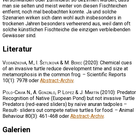
man sie selten und meist weiter von diesen Fischteichen
entfernt, noch mal beobachten konnte. Ja und solche
Szenarien wirken sich dann wohl auch insbesonders in
trockenen Jahren besonders verheerend aus, weil dann oft
solche künstlichen Fischteiche die einzigen verbleibenden
Gewässer sind.
Literatur
Vodrážková, M., I. Šetlíková & M. Berec
(2020): Chemical cues
of an invasive turtle reduce development time and size at
metamorphosis in the common frog. – Scientific Reports
10(1): 7978 oder
Abstract-Archiv
.
Polo-Cavia N., A. Gonzalo, P. López & J. Martín
(2010): Predator
Recognition of Native (Euopean Pond) but not invasive Turtle
Predators (red-eared sliders) by naïve anuran tadpoles –
Result- sliders out compete native turtles for food. – Animal
Behaviour 80(3): 461-468 oder
Abstract-Archiv
.
Galerien