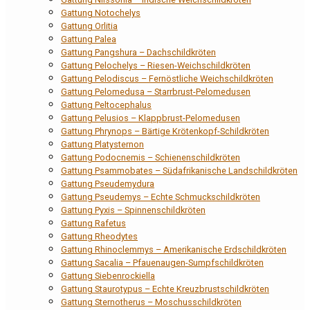
Gattung Notochelys
Gattung Orlitia
Gattung Palea
Gattung Pangshura – Dachschildkröten
Gattung Pelochelys – Riesen-Weichschildkröten
Gattung Pelodiscus – Fernöstliche Weichschildkröten
Gattung Pelomedusa – Starrbrust-Pelomedusen
Gattung Peltocephalus
Gattung Pelusios – Klappbrust-Pelomedusen
Gattung Phrynops – Bärtige Krötenkopf-Schildkröten
Gattung Platysternon
Gattung Podocnemis – Schienenschildkröten
Gattung Psammobates – Südafrikanische Landschildkröten
Gattung Pseudemydura
Gattung Pseudemys – Echte Schmuckschildkröten
Gattung Pyxis – Spinnenschildkröten
Gattung Rafetus
Gattung Rheodytes
Gattung Rhinoclemmys – Amerikanische Erdschildkröten
Gattung Sacalia – Pfauenaugen-Sumpfschildkröten
Gattung Siebenrockiella
Gattung Staurotypus – Echte Kreuzbrustschildkröten
Gattung Sternotherus – Moschusschildkröten