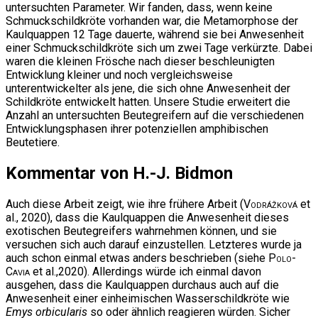
untersuchten Parameter. Wir fanden, dass, wenn keine
Schmuckschildkröte vorhanden war, die Metamorphose der
Kaulquappen 12 Tage dauerte, während sie bei Anwesenheit
einer Schmuckschildkröte sich um zwei Tage verkürzte. Dabei
waren die kleinen Frösche nach dieser beschleunigten
Entwicklung kleiner und noch vergleichsweise
unterentwickelter als jene, die sich ohne Anwesenheit der
Schildkröte entwickelt hatten. Unsere Studie erweitert die
Anzahl an untersuchten Beutegreifern auf die verschiedenen
Entwicklungsphasen ihrer potenziellen amphibischen
Beutetiere.
Kommentar von H.-J. Bidmon
Auch diese Arbeit zeigt, wie ihre frühere Arbeit (
Vodrážková
et
al., 2020), dass die Kaulquappen die Anwesenheit dieses
exotischen Beutegreifers wahrnehmen können, und sie
versuchen sich auch darauf einzustellen. Letzteres wurde ja
auch schon einmal etwas anders beschrieben (siehe
Polo-
Cavia
et al.,2020). Allerdings würde ich einmal davon
ausgehen, dass die Kaulquappen durchaus auch auf die
Anwesenheit einer einheimischen Wasserschildkröte wie
Emys orbicularis
so oder ähnlich reagieren würden. Sicher