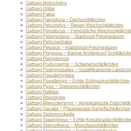
Gattung Notochelys
Gattung Orlitia
Gattung Palea
Gattung Pangshura – Dachschildkröten
Gattung Pelochelys – Riesen-Weichschildkröten
Gattung Pelodiscus – Fernöstliche Weichschildkröt
Gattung Pelomedusa – Starrbrust-Pelomedusen
Gattung Peltocephalus
Gattung Pelusios – Klappbrust-Pelomedusen
Gattung Phrynops – Bärtige Krötenkopf-Schildkröt
Gattung Platysternon
Gattung Podocnemis – Schienenschildkröten
Gattung Psammobates – Südafrikanische Landschi
Gattung Pseudemydura
Gattung Pseudemys – Echte Schmuckschildkröten
Gattung Pyxis – Spinnenschildkröten
Gattung Rafetus
Gattung Rheodytes
Gattung Rhinoclemmys – Amerikanische Erdschildk
Gattung Sacalia – Pfauenaugen-Sumpfschildkröten
Gattung Siebenrockiella
Gattung Staurotypus – Echte Kreuzbrustschildkröte
Gattung Sternotherus – Moschusschildkröten
Gattung Stigmochelys – Pantherschildkröten