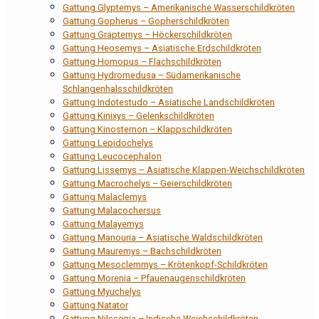
Gattung Glyptemys – Amerikanische Wasserschildkröten
Gattung Gopherus – Gopherschildkröten
Gattung Graptemys – Höckerschildkröten
Gattung Heosemys – Asiatische Erdschildkröten
Gattung Homopus – Flachschildkröten
Gattung Hydromedusa – Südamerikanische
Schlangenhalsschildkröten
Gattung Indotestudo – Asiatische Landschildkröten
Gattung Kinixys – Gelenkschildkröten
Gattung Kinosternon – Klappschildkröten
Gattung Lepidochelys
Gattung Leucocephalon
Gattung Lissemys – Asiatische Klappen-Weichschildkröten
Gattung Macrochelys – Geierschildkröten
Gattung Malaclemys
Gattung Malacochersus
Gattung Malayemys
Gattung Manouria – Asiatische Waldschildkröten
Gattung Mauremys – Bachschildkröten
Gattung Mesoclemmys – Krötenkopf-Schildkröten
Gattung Morenia – Pfauenaugenschildkröten
Gattung Myuchelys
Gattung Natator
Gattung Nilssonia – Indische Weichschildkröten