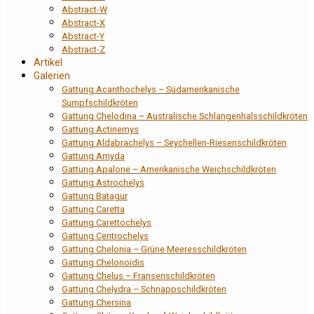
Abstract-W
Abstract-X
Abstract-Y
Abstract-Z
Artikel
Galerien
Gattung Acanthochelys – Südamerikanische
Sumpfschildkröten
Gattung Chelodina – Australische Schlangenhalsschildkröten
Gattung Actinemys
Gattung Aldabrachelys – Seychellen-Riesenschildkröten
Gattung Amyda
Gattung Apalone – Amerikanische Weichschildkröten
Gattung Astrochelys
Gattung Batagur
Gattung Caretta
Gattung Carettochelys
Gattung Centrochelys
Gattung Chelonia – Grüne Meeresschildkröten
Gattung Chelonoidis
Gattung Chelus – Fransenschildkröten
Gattung Chelydra – Schnappschildkröten
Gattung Chersina