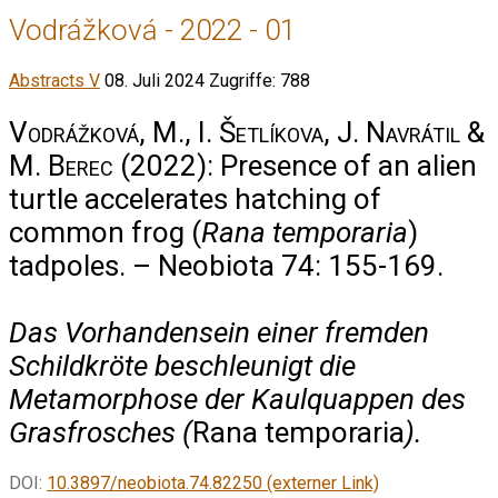
Vodrážková - 2022 - 01
Abstracts V
08. Juli 2024
Zugriffe: 788
Vodrážková, M., I. Šetlíkova, J. Navrátil &
M. Berec
(2022): Presence of an alien
turtle accelerates hatching of
common frog (
Rana temporaria
)
tadpoles. – Neobiota 74: 155-169.
Das Vorhandensein einer fremden
Schildkröte beschleunigt die
Metamorphose der Kaulquappen des
Grasfrosches (
Rana temporaria
).
DOI:
10.3897/neobiota.74.82250 (externer Link)