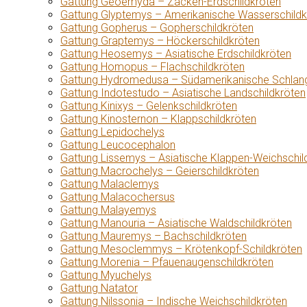
Gattung Geoemyda – Zacken-Erdschildkröten
Gattung Glyptemys – Amerikanische Wasserschildk
Gattung Gopherus – Gopherschildkröten
Gattung Graptemys – Höckerschildkröten
Gattung Heosemys – Asiatische Erdschildkröten
Gattung Homopus – Flachschildkröten
Gattung Hydromedusa – Südamerikanische Schlang
Gattung Indotestudo – Asiatische Landschildkröten
Gattung Kinixys – Gelenkschildkröten
Gattung Kinosternon – Klappschildkröten
Gattung Lepidochelys
Gattung Leucocephalon
Gattung Lissemys – Asiatische Klappen-Weichschil
Gattung Macrochelys – Geierschildkröten
Gattung Malaclemys
Gattung Malacochersus
Gattung Malayemys
Gattung Manouria – Asiatische Waldschildkröten
Gattung Mauremys – Bachschildkröten
Gattung Mesoclemmys – Krötenkopf-Schildkröten
Gattung Morenia – Pfauenaugenschildkröten
Gattung Myuchelys
Gattung Natator
Gattung Nilssonia – Indische Weichschildkröten