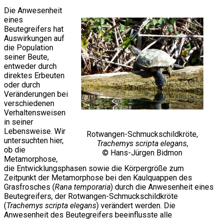
Die Anwesenheit
eines
Beutegreifers hat
Auswirkungen auf
die Population
seiner Beute,
entweder durch
direktes Erbeuten
oder durch
Veränderungen bei
verschiedenen
Verhaltensweisen
in seiner
Lebensweise. Wir
Rotwangen-Schmuckschildkröte,
untersuchten hier,
Trachemys scripta elegans
,
ob die
© Hans-Jürgen Bidmon
Metamorphose,
die Entwicklungsphasen sowie die Körpergröße zum
Zeitpunkt der Metamorphose bei den Kaulquappen des
Grasfrosches (
Rana temporaria
) durch die Anwesenheit eines
Beutegreifers, der Rotwangen-Schmuckschildkröte
(
Trachemys scripta elegans
) verändert werden. Die
Anwesenheit des Beutegreifers beeinflusste alle