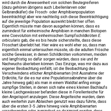
wird durch die Anwesenheit von solchen Beutegreiferen
(dazu gehören übrigens auch Libellenlarven oder
Gelbrandkäfer) die Frosch- oder Amphibienpopulation
beeinträchtigt aber wie nachteilig sich diese Beeinträchtigung
auf die jeweilige Population auswirkt bleibt hier offen.
Eigentlich müsste man davon ausgehen können, dass es
zumindest für einheimische Amphibien in manchen Biotopen
eine Coevolution mit einheimischen Sumpfschildkröten
E.
orbicularis
gab, die es bis heute sicherstellte, dass diese
Froschart überlebt hat. Hier wäre es wohl eher so, dass man
eigentlich einmal untersuchen müsste, ob die adulten Frösche
solche Gewässer, in denen Schildkröten vorkommen, meiden
und langfristig so dafür sorgen würden, dass sie und ihr
Nachwuchs überleben können. Das Einzige, was mir dazu aus
eigener Beobachtung einfällt, ist die Beobachtung des
Verschwindens etlicher Amphibienarten (mit Ausnahme der
Erdkröte, für die es nur eine Populationsabnahme über die
Jahre hinweg gab) als man in einem Waldtal anfing einige
sumpfige Stellen, in denen sich nahe eines kleinen Bachlaufs
kleine Laichgewässer befanden diese in Forellenteiche für
den Angelsport anzulegen. Diese Angelteiche wurden, dann
auch weiterhin zum Ablaichen genutzt was dazu führte, dass
über die ersten 3-5 Jahre hinweg viele Amphibienarten
verschwanden oder zumindest so dezimiert wurden, dass