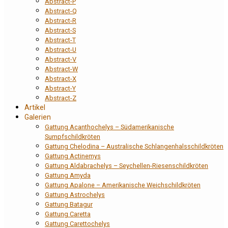
Abstract-P
Abstract-Q
Abstract-R
Abstract-S
Abstract-T
Abstract-U
Abstract-V
Abstract-W
Abstract-X
Abstract-Y
Abstract-Z
Artikel
Galerien
Gattung Acanthochelys – Südamerikanische
Sumpfschildkröten
Gattung Chelodina – Australische Schlangenhalsschildkröten
Gattung Actinemys
Gattung Aldabrachelys – Seychellen-Riesenschildkröten
Gattung Amyda
Gattung Apalone – Amerikanische Weichschildkröten
Gattung Astrochelys
Gattung Batagur
Gattung Caretta
Gattung Carettochelys