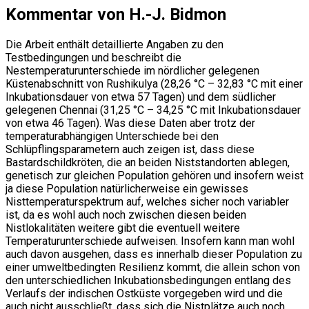
Kommentar von H.-J. Bidmon
Die Arbeit enthält detaillierte Angaben zu den
Testbedingungen und beschreibt die
Nestemperaturunterschiede im nördlicher gelegenen
Küstenabschnitt von Rushikulya (28,26 °C – 32,83 °C mit einer
Inkubationsdauer von etwa 57 Tagen) und dem südlicher
gelegenen Chennai (31,25 °C – 34,25 °C mit Inkubationsdauer
von etwa 46 Tagen). Was diese Daten aber trotz der
temperaturabhängigen Unterschiede bei den
Schlüpflingsparametern auch zeigen ist, dass diese
Bastardschildkröten, die an beiden Niststandorten ablegen,
genetisch zur gleichen Population gehören und insofern weist
ja diese Population natürlicherweise ein gewisses
Nisttemperaturspektrum auf, welches sicher noch variabler
ist, da es wohl auch noch zwischen diesen beiden
Nistlokalitäten weitere gibt die eventuell weitere
Temperaturunterschiede aufweisen. Insofern kann man wohl
auch davon ausgehen, dass es innerhalb dieser Population zu
einer umweltbedingten Resilienz kommt, die allein schon von
den unterschiedlichen Inkubationsbedingungen entlang des
Verlaufs der indischen Ostküste vorgegeben wird und die
auch nicht ausschließt, dass sich die Nistplätze auch noch