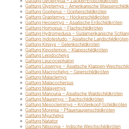
Gattung Geoemyda – Zacken-Erdschildkröten
Gattung Glyptemys – Amerikanische Wasserschildk
Gattung Gopherus – Gopherschildkröten
Gattung Graptemys – Höckerschildkröten
Gattung Heosemys – Asiatische Erdschildkröten
Gattung Homopus – Flachschildkröten
Gattung Hydromedusa – Südamerikanische Schlang
Gattung Indotestudo – Asiatische Landschildkröten
Gattung Kinixys – Gelenkschildkröten
Gattung Kinosternon – Klappschildkröten
Gattung Lepidochelys
Gattung Leucocephalon
Gattung Lissemys – Asiatische Klappen-Weichschil
Gattung Macrochelys – Geierschildkröten
Gattung Malaclemys
Gattung Malacochersus
Gattung Malayemys
Gattung Manouria – Asiatische Waldschildkröten
Gattung Mauremys – Bachschildkröten
Gattung Mesoclemmys – Krötenkopf-Schildkröten
Gattung Morenia – Pfauenaugenschildkröten
Gattung Myuchelys
Gattung Natator
Gattung Nilssonia – Indische Weichschildkröten