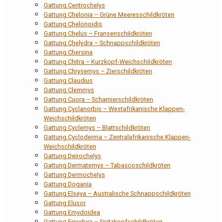
Gattung Centrochelys
Gattung Chelonia – Grüne Meeresschildkröten
Gattung Chelonoidis
Gattung Chelus – Fransenschildkröten
Gattung Chelydra – Schnappschildkröten
Gattung Chersina
Gattung Chitra – Kurzkopf-Weichschildkröten
Gattung Chrysemys – Zierschildkröten
Gattung Claudius
Gattung Clemmys
Gattung Cuora – Scharnierschildkröten
Gattung Cyclanorbis – Westafrikanische Klappen-
Weichschildkröten
Gattung Cyclemys – Blattschildkröten
Gattung Cycloderma – Zentralafrikanische Klappen-
Weichschildkröten
Gattung Deirochelys
Gattung Dermatemys – Tabascoschildkröten
Gattung Dermochelys
Gattung Dogania
Gattung Elseya – Australische Schnappschildkröten
Gattung Elusor
Gattung Emydoidea
Gattung Emydura – Spitzkopfschildkröten