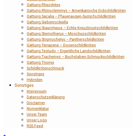
Gattung Rheodytes
Gattung Rhinoclemmys – Amerikanische Erdschildkröten
Gattung Sacalia – Pfauenaugen-Sumpfschildkröten
Gattung Siebenrockiella
Gattung Staurotypus – Echte Kreuzbrustschildkröten
Gattung Sternotherus – Moschusschildkröten
Gattung Stigmochelys – Pantherschildkröten
Gattung Terrapene – Dosenschildkröten
Gattung Testudo – Eigentliche Landschildkröten
Gattung Trachemys – Buchstaben-Schmuckschildkröten
Gattung Trionyx
Schildkrötenschmuck
Sonstiges
Hybriden
Sonstiges
Impressum
Datenschutzerklärung
Disclaimer
Nomenklatur
Unser Team
Unser Logo
RSS Feed