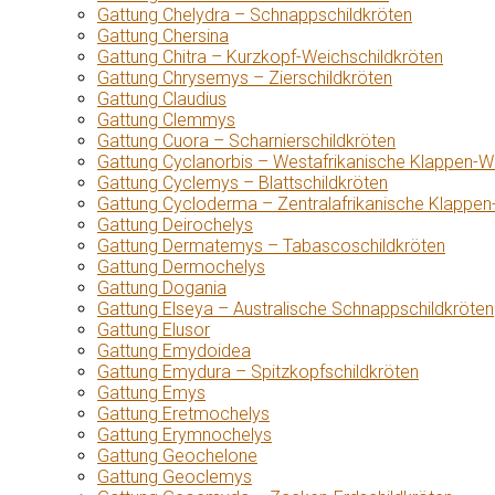
Gattung Chelydra – Schnappschildkröten
Gattung Chersina
Gattung Chitra – Kurzkopf-Weichschildkröten
Gattung Chrysemys – Zierschildkröten
Gattung Claudius
Gattung Clemmys
Gattung Cuora – Scharnierschildkröten
Gattung Cyclanorbis – Westafrikanische Klappen-W
Gattung Cyclemys – Blattschildkröten
Gattung Cycloderma – Zentralafrikanische Klappen
Gattung Deirochelys
Gattung Dermatemys – Tabascoschildkröten
Gattung Dermochelys
Gattung Dogania
Gattung Elseya – Australische Schnappschildkröten
Gattung Elusor
Gattung Emydoidea
Gattung Emydura – Spitzkopfschildkröten
Gattung Emys
Gattung Eretmochelys
Gattung Erymnochelys
Gattung Geochelone
Gattung Geoclemys