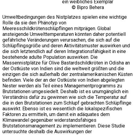
ein weibliches Exemplar
© Bipro Behera
Umweltbedingungen des Nistplatzes spielen eine wichtige
Rolle da sie den Phänotyp von
Meeresschildkrötenschlüpflingen mitprägen. Global
ansteigende Umwelttemperaturen könnten daher potentiell
gefährliche Veränderungen verursachen, die sich auf die
Schlüpflingsgröße und deren Aktivitätsmuster auswirken und
die sich letztendlich auf deren Integrationsfähigkeit in eine
bestehende adulte Population auswirken. Die
Massennistplätze für Olive Bastardschildkröten in Odisha an
der Ostküste von Indien sind die weltweit größten und die
einzigen die sich außerhalb der zentralamerikanischen Küsten
befinden. Viele der an der Ostküste von Indien abgelegten
Nester werden als Teil eines Managementprogramms zu
Brutstationen umgesiedelt. Deshalb ist es unumgänglich ein
Verständnis dafür zu gewinnen wie sich die Temperatur auf
die in den Brutstationen zum Schlupf gebrachten Schlüpflinge
auswirkt. Ebenso ist es wesentlich die lokalspezifischen
Faktoren zu ermitteln, um damit ein adäquates dem
Klimawandel gegenüber widerstandsfähiges
Brutstationsmanagement zu implementieren. Diese Studie
untersuchte deshalb die Auswirkungen der