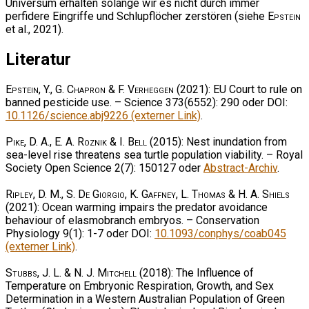
Universum erhalten solange wir es nicht durch immer
perfidere Eingriffe und Schlupflöcher zerstören (siehe
Epstein
et al., 2021).
Literatur
Epstein, Y., G. Chapron & F. Verheggen
(2021): EU Court to rule on
banned pesticide use. – Science 373(6552): 290 oder DOI:
10.1126/science.abj9226 (externer Link)
.
Pike, D. A., E. A. Roznik & I. Bell
(2015): Nest inundation from
sea-level rise threatens sea turtle population viability. – Royal
Society Open Science 2(7): 150127 oder
Abstract-Archiv
.
Ripley, D. M., S. De Giorgio, K. Gaffney, L. Thomas & H. A. Shiels
(2021): Ocean warming impairs the predator avoidance
behaviour of elasmobranch embryos. – Conservation
Physiology 9(1): 1-7 oder DOI:
10.1093/conphys/coab045
(externer Link)
.
Stubbs, J. L. & N. J. Mitchell
(2018): The Influence of
Temperature on Embryonic Respiration, Growth, and Sex
Determination in a Western Australian Population of Green