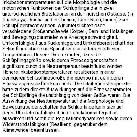
Inkubationstemperaturen auf die Morphologie und die
motorischen Funktionen der Schlüpflinge die in zwei
unterschiedlichen Brutstationen an der indischen Ostküste (in
Rushikulya, Odisha, und in Chennai, Tamil Nadu, Indien) zum
Schlupf gebracht wurden. Wir untersuchten dabei
verschiedene Größenmaße wie Körper-, Bein- und Halslängen
und Bewegungsparameter wie Kriechgeschwindigkeit,
Umkehrfähigkeit aus Rückenlage, und Umkehrbereitschaft der
Schüpflinge über eine Spannbreite an unterschiedlichen
Temperaturen. Unsere Daten zeigten, dass die
Schlüpflingsgröße sowie deren Fitnesseigenschaften
signifikant durch die Nesttemperatur beeinflusst wurden.
Höhere Inkubationstemperaturen resultierten in einer
geringeren Schlüpflingsgröße die ebenso mit geringeren
Fitnesseigenschaften korrelierte. Die Inkubationstemperatur
hatte zudem direkte Auswirkungen auf die Fitnessparameter
der Schlüpflinge die unabhängig von deren Größe waren. Die
Auswirkung der Nesttemperatur auf die Morphologie und
Bewegungseigenschaften der Schlüpflinge kann sich auf
deren Überlebensfähigkeit und Populationsintegration
auswirken und somit die Populationsdynamiken sowie deren
Widerstandsfähigkeit (Resilienz) gegenüber dem
Klimawandel beeinflussen.