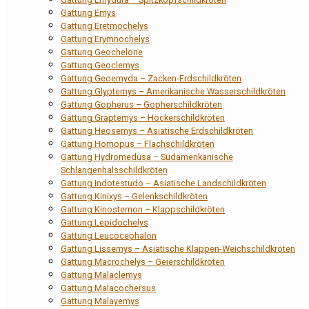
Gattung Emys
Gattung Eretmochelys
Gattung Erymnochelys
Gattung Geochelone
Gattung Geoclemys
Gattung Geoemyda – Zacken-Erdschildkröten
Gattung Glyptemys – Amerikanische Wasserschildkröten
Gattung Gopherus – Gopherschildkröten
Gattung Graptemys – Höckerschildkröten
Gattung Heosemys – Asiatische Erdschildkröten
Gattung Homopus – Flachschildkröten
Gattung Hydromedusa – Südamerikanische
Schlangenhalsschildkröten
Gattung Indotestudo – Asiatische Landschildkröten
Gattung Kinixys – Gelenkschildkröten
Gattung Kinosternon – Klappschildkröten
Gattung Lepidochelys
Gattung Leucocephalon
Gattung Lissemys – Asiatische Klappen-Weichschildkröten
Gattung Macrochelys – Geierschildkröten
Gattung Malaclemys
Gattung Malacochersus
Gattung Malayemys