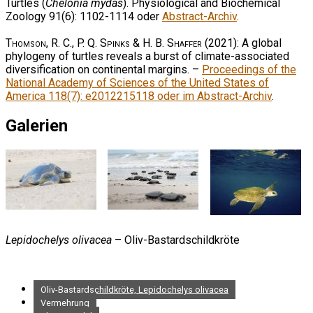
Turtles (
Chelonia mydas
). Physiological and Biochemical
Zoology 91(6): 1102-1114 oder
Abstract-Archiv
.
Thomson, R. C., P. Q. Spinks & H. B. Shaffer
(2021): A global
phylogeny of turtles reveals a burst of climate-associated
diversification on continental margins. –
Proceedings of the
National Academy of Sciences of the United States of
America 118(7): e2012215118 oder im Abstract-Archiv
.
Galerien
Lepidochelys olivacea
– Oliv-Bastardschildkröte
Oliv-Bastardschildkröte, Lepidochelys olivacea
Vermehrung