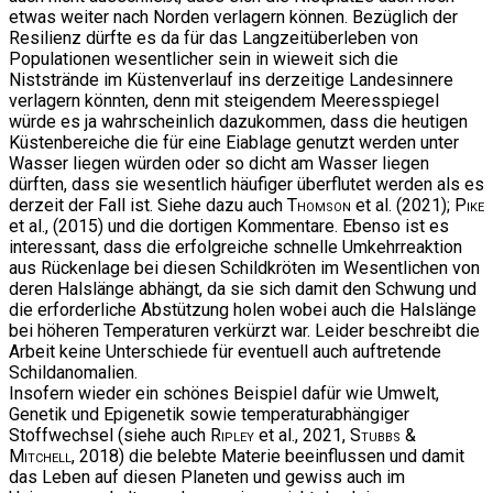
etwas weiter nach Norden verlagern können. Bezüglich der
Resilienz dürfte es da für das Langzeitüberleben von
Populationen wesentlicher sein in wieweit sich die
Niststrände im Küstenverlauf ins derzeitige Landesinnere
verlagern könnten, denn mit steigendem Meeresspiegel
würde es ja wahrscheinlich dazukommen, dass die heutigen
Küstenbereiche die für eine Eiablage genutzt werden unter
Wasser liegen würden oder so dicht am Wasser liegen
dürften, dass sie wesentlich häufiger überflutet werden als es
derzeit der Fall ist. Siehe dazu auch
Thomson
et al. (2021);
Pike
et al., (2015) und die dortigen Kommentare. Ebenso ist es
interessant, dass die erfolgreiche schnelle Umkehrreaktion
aus Rückenlage bei diesen Schildkröten im Wesentlichen von
deren Halslänge abhängt, da sie sich damit den Schwung und
die erforderliche Abstützung holen wobei auch die Halslänge
bei höheren Temperaturen verkürzt war. Leider beschreibt die
Arbeit keine Unterschiede für eventuell auch auftretende
Schildanomalien.
Insofern wieder ein schönes Beispiel dafür wie Umwelt,
Genetik und Epigenetik sowie temperaturabhängiger
Stoffwechsel (siehe auch
Ripley
et al., 2021,
Stubbs &
Mitchell
, 2018) die belebte Materie beeinflussen und damit
das Leben auf diesen Planeten und gewiss auch im