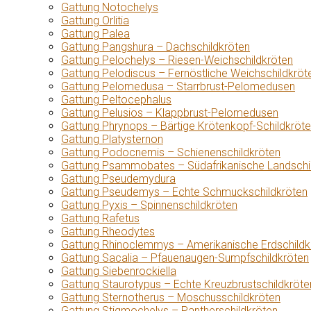
Gattung Notochelys
Gattung Orlitia
Gattung Palea
Gattung Pangshura – Dachschildkröten
Gattung Pelochelys – Riesen-Weichschildkröten
Gattung Pelodiscus – Fernöstliche Weichschildkröt
Gattung Pelomedusa – Starrbrust-Pelomedusen
Gattung Peltocephalus
Gattung Pelusios – Klappbrust-Pelomedusen
Gattung Phrynops – Bärtige Krötenkopf-Schildkröt
Gattung Platysternon
Gattung Podocnemis – Schienenschildkröten
Gattung Psammobates – Südafrikanische Landschi
Gattung Pseudemydura
Gattung Pseudemys – Echte Schmuckschildkröten
Gattung Pyxis – Spinnenschildkröten
Gattung Rafetus
Gattung Rheodytes
Gattung Rhinoclemmys – Amerikanische Erdschildk
Gattung Sacalia – Pfauenaugen-Sumpfschildkröten
Gattung Siebenrockiella
Gattung Staurotypus – Echte Kreuzbrustschildkröte
Gattung Sternotherus – Moschusschildkröten
Gattung Stigmochelys – Pantherschildkröten