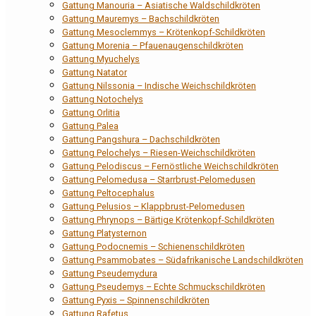
Gattung Manouria – Asiatische Waldschildkröten
Gattung Mauremys – Bachschildkröten
Gattung Mesoclemmys – Krötenkopf-Schildkröten
Gattung Morenia – Pfauenaugenschildkröten
Gattung Myuchelys
Gattung Natator
Gattung Nilssonia – Indische Weichschildkröten
Gattung Notochelys
Gattung Orlitia
Gattung Palea
Gattung Pangshura – Dachschildkröten
Gattung Pelochelys – Riesen-Weichschildkröten
Gattung Pelodiscus – Fernöstliche Weichschildkröten
Gattung Pelomedusa – Starrbrust-Pelomedusen
Gattung Peltocephalus
Gattung Pelusios – Klappbrust-Pelomedusen
Gattung Phrynops – Bärtige Krötenkopf-Schildkröten
Gattung Platysternon
Gattung Podocnemis – Schienenschildkröten
Gattung Psammobates – Südafrikanische Landschildkröten
Gattung Pseudemydura
Gattung Pseudemys – Echte Schmuckschildkröten
Gattung Pyxis – Spinnenschildkröten
Gattung Rafetus