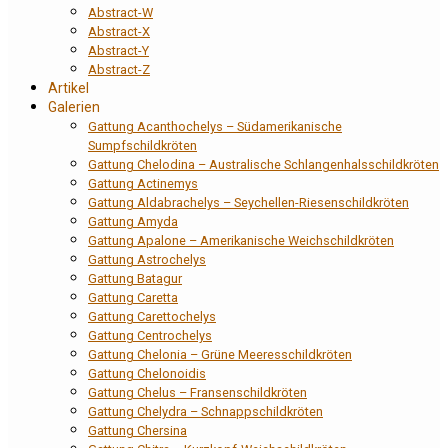
Abstract-W
Abstract-X
Abstract-Y
Abstract-Z
Artikel
Galerien
Gattung Acanthochelys – Südamerikanische
Sumpfschildkröten
Gattung Chelodina – Australische Schlangenhalsschildkröten
Gattung Actinemys
Gattung Aldabrachelys – Seychellen-Riesenschildkröten
Gattung Amyda
Gattung Apalone – Amerikanische Weichschildkröten
Gattung Astrochelys
Gattung Batagur
Gattung Caretta
Gattung Carettochelys
Gattung Centrochelys
Gattung Chelonia – Grüne Meeresschildkröten
Gattung Chelonoidis
Gattung Chelus – Fransenschildkröten
Gattung Chelydra – Schnappschildkröten
Gattung Chersina